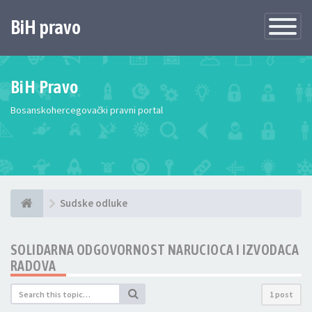
BiH pravo
Toggle
Navigatio
BiH Pravo
Bosanskohercegovački pravni portal
Sudske odluke
SOLIDARNA ODGOVORNOST NARUCIOCA I IZVODACA
RADOVA
1 post