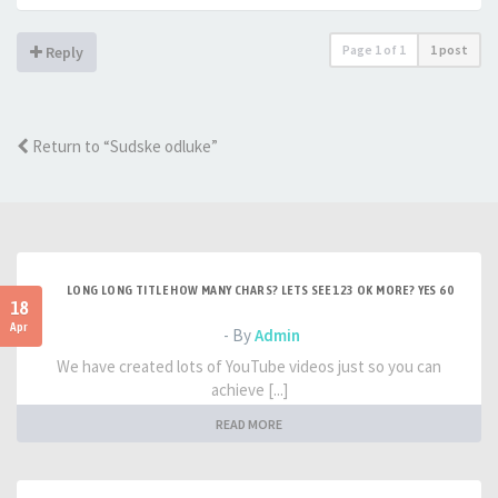
Page
1
of
1
1 post
Reply
Return to “Sudske odluke”
LONG LONG TITLE HOW MANY CHARS? LETS SEE 123 OK MORE? YES 60
18
Apr
- By
Admin
We have created lots of YouTube videos just so you can
achieve [...]
READ MORE