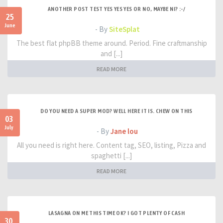
ANOTHER POST TEST YES YES YES OR NO, MAYBE NI? :-/
25
June
- By
SiteSplat
The best flat phpBB theme around. Period. Fine craftmanship
and [...]
READ MORE
DO YOU NEED A SUPER MOD? WELL HERE IT IS. CHEW ON THIS
03
July
- By
Jane lou
All you need is right here. Content tag, SEO, listing, Pizza and
spaghetti [...]
READ MORE
LASAGNA ON ME THIS TIME OK? I GOT PLENTY OF CASH
30