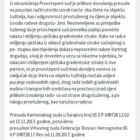
Iz obrazloženja:Prvostepeni sud je prilikom donošenja presude
na pouzdan način utvrdio uzrok nasta‐ nka štete na objektu
tužitelja, kao i odgovornost prvotuženog na čijem je objektu
izvodio radove drugotu‐ ženi. Neutemeljene su primjedbe
tuženog da je prvostepeni sud preveliku pažnju posvetio
nalazu i mišljenju vještaka građevinske struke. Kako se radi o
mišljenju vještaka iz oblasti građevinske struke sačinjenog u
po‐ stupku obezbjeđenja dokaza neposredno nakon štetnog
događaja, a koji je doveden u vezu sa iskazima svjedoka, te
nalazom i mišljenjem vještaka građevinske struke iz ove
parnice, to je prvostepeni sud imao dovoljno osnova za
zaključak da je šteta na objektu tužitelja nastala uslijed
pucanja vodovodnih cijevi, zbog rada teških građevinskih
mašina i transportnih sredstava na prostoru iznad cijevi
prilikom izvođenja rado‐ va od strane drugotuženog, a po
nalogu prvotuženog, kao naručioca radova.
Presuda Kantonalnog suda u Sarajevu broj 65 0 P 049728 12 Gž
od 15.11.2013. godine, potvrđena
presudom Vrhovnog suda Federacije Bosne i Hercegovine 65
0 P 049728 17 Rev od 11.09.2017. godine