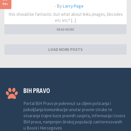
Dec
- By
Larry Page
this should be fantastic. but what about links,images, bbcodes
etc etc? [...]
READ MORE
LOAD MORE POSTS
BIH PRAVO
Portal BiH Pravo je pokrenut sa ciljem poticanja i
poboljšanja komunikacije unutar pravne struke te
stvaranja trajne baze pravnih savjeta, informacija i izvora
BiH prava, namjenjen širokoj populaciji zainteresovanih
u Bosni i Hercegovini.