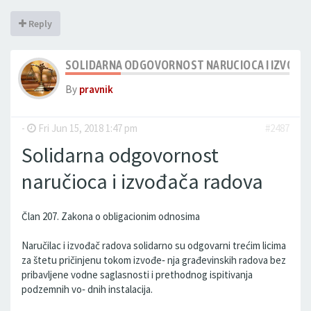
Reply
SOLIDARNA ODGOVORNOST NARUCIOCA I IZVODA
By
pravnik
-
Fri Jun 15, 2018 1:47 pm
#2487
Solidarna odgovornost
naručioca i izvođača radova
Član 207. Zakona o obligacionim odnosima
Naručilac i izvođač radova solidarno su odgovarni trećim licima
za štetu pričinjenu tokom izvođe‐ nja građevinskih radova bez
pribavljene vodne saglasnosti i prethodnog ispitivanja
podzemnih vo‐ dnih instalacija.