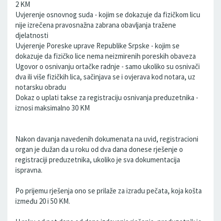
2 KM
Uvjerenje osnovnog suda - kojim se dokazuje da fizičkom licu
nije izrečena pravosnažna zabrana obavljanja tražene
djelatnosti
Uvjerenje Poreske uprave Republike Srpske - kojim se
dokazuje da fizičko lice nema neizmirenih poreskih obaveza
Ugovor o osnivanju ortačke radnje - samo ukoliko su osnivači
dva ili više fizičkih lica, sačinjava se i ovjerava kod notara, uz
notarsku obradu
Dokaz o uplati takse za registraciju osnivanja preduzetnika -
iznosi maksimalno 30 KM
Nakon davanja navedenih dokumenata na uvid, registracioni
organ je dužan da u roku od dva dana donese rješenje o
registraciji preduzetnika, ukoliko je sva dokumentacija
ispravna.
Po prijemu rješenja ono se prilaže za izradu pečata, koja košta
između 20 i 50 KM.