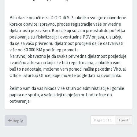
Bilo da se odlučite za D.O.O. ili S.P., ukoliko sve gore navedene
korake obavite ispravno, proces registracije vaše privredne
djelatnosti je završen. Koraci koji su vam preostali do početka
poslovanja su fiskalizacija i eventualna PDV prijava, u slučaju
da se za vašu privrednu djelatnost procijeni da će ostvarivati
više od 50 000 KM godišnjeg prometa.
Naravno, obavezno je da svaka privredna djelatnost posjeduje
zvaničnu adresu na kojoj će biti registrovana, a ukoliko vam
baš to nedostaje, možemo vam pomoći našim paketima Virtual
Office i Startup Office, koje možete pogledati na ovom linku.
Želimo vam da vas nikada više strah od administracije i gomile
papira ne sputa, a vašoj ideji uspješan put od težnje do
ostvarenja.
Page
1
of
1
1 post
Reply