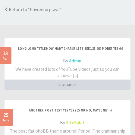
Return to “Privredno pravo”
LONG LONG TITLE HOW MANY CHARS? LETS SEE 123 OK MORE? YES 60
18
Apr
- By
Admin
We have created lots of YouTube videos just so you can
achieve [...]
READ MORE
ANOTHER POST TEST YES YES YES OR NO, MAYBE NI? :-/
25
June
- By
SiteSplat
The best flat phpBB theme around. Period. Fine craftmanship