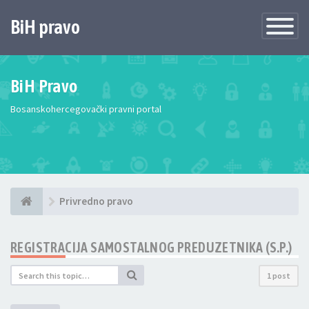
BiH pravo
Toggle
Navigatio
BiH Pravo
Bosanskohercegovački pravni portal
Privredno pravo
REGISTRACIJA SAMOSTALNOG PREDUZETNIKA (S.P.)
1 post