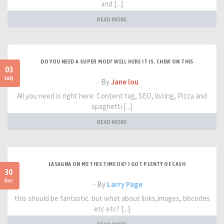
and [...]
READ MORE
DO YOU NEED A SUPER MOD? WELL HERE IT IS. CHEW ON THIS
03
July
- By
Jane lou
All you need is right here. Content tag, SEO, listing, Pizza and
spaghetti [...]
READ MORE
LASAGNA ON ME THIS TIME OK? I GOT PLENTY OF CASH
30
Dec
- By
Larry Page
this should be fantastic. but what about links,images, bbcodes
etc etc? [...]