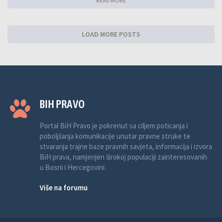
READ MORE
LOAD MORE POSTS
BIH PRAVO
Portal BiH Pravo je pokrenut sa ciljem poticanja i
poboljšanja komunikacije unutar pravne struke te
stvaranja trajne baze pravnih savjeta, informacija i izvora
BiH prava, namjenjen širokoj populaciji zainteresovanih
u Bosni i Hercegovini.
Više na forumu