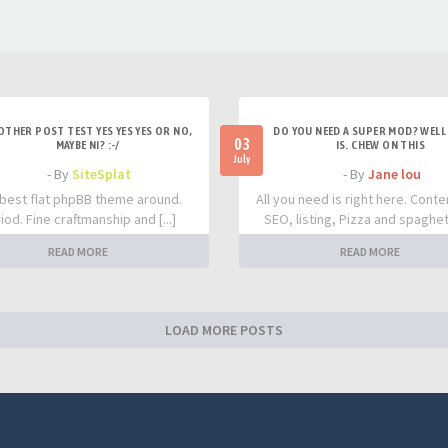
OTHER POST TEST YES YES YES OR NO,
DO YOU NEED A SUPER MOD? WELL 
03
MAYBE NI? :-/
IS. CHEW ON THIS
July
- By
SiteSplat
- By
Jane lou
best flat phpBB theme around.
All you need is right here. Conte
iod. Fine craftmanship and [...]
SEO, listing, Pizza and spaghetti
READ MORE
READ MORE
LOAD MORE POSTS