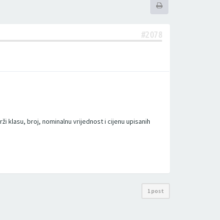
#2078
i klasu, broj, nominalnu vrijednost i cijenu upisanih
1 post