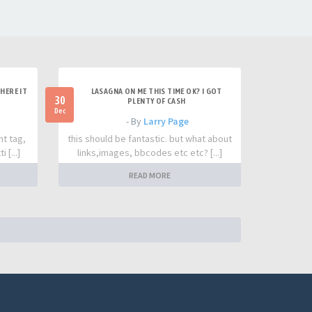
HERE IT
LASAGNA ON ME THIS TIME OK? I GOT
30
PLENTY OF CASH
Dec
- By
Larry Page
nt tag,
this should be fantastic. but what about
 [...]
links,images, bbcodes etc etc? [...]
READ MORE