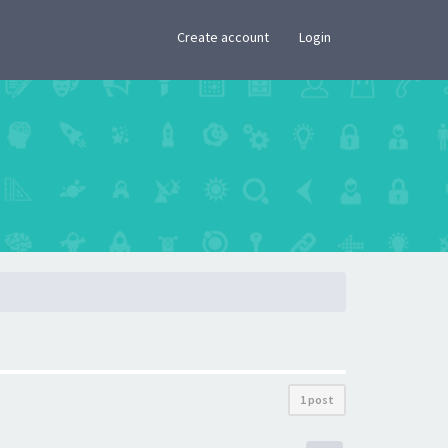
×
Create account
Login
1 post