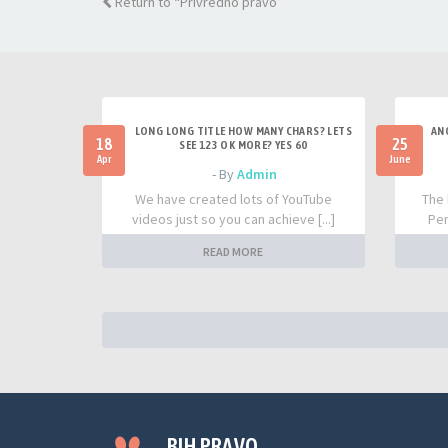
Return to “Privredno pravo”
LONG LONG TITLE HOW MANY CHARS? LETS
AN
18
25
SEE 123 OK MORE? YES 60
Apr
June
- By
Admin
We have created lots of YouTube
The 
videos just so you can achieve [...]
Per
READ MORE
BIH PRAVO