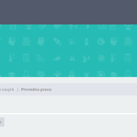
i savjeti
Privredno pravo
h