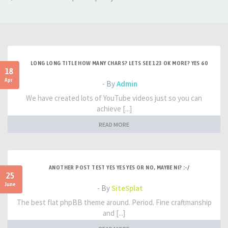
LONG LONG TITLE HOW MANY CHARS? LETS SEE 123 OK MORE? YES 60
18
Apr
- By
Admin
We have created lots of YouTube videos just so you can
achieve [...]
READ MORE
ANOTHER POST TEST YES YES YES OR NO, MAYBE NI? :-/
25
June
- By
SiteSplat
The best flat phpBB theme around. Period. Fine craftmanship
and [...]