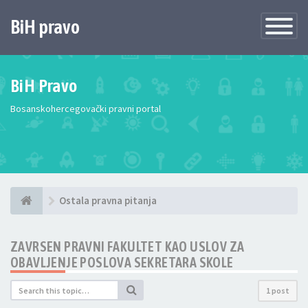
BiH pravo
Toggle
Navigatio
BiH Pravo
Bosanskohercegovački pravni portal
Ostala pravna pitanja
ZAVRSEN PRAVNI FAKULTET KAO USLOV ZA
OBAVLJENJE POSLOVA SEKRETARA SKOLE
1 post