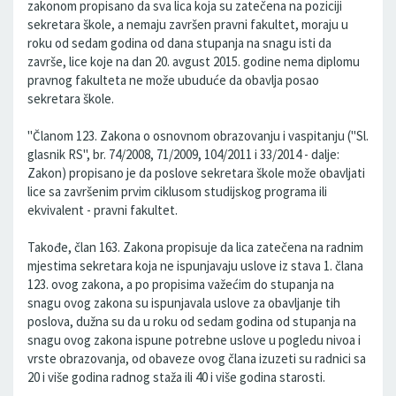
zakonom propisano da sva lica koja su zatečena na poziciji
sekretara škole, a nemaju završen pravni fakultet, moraju u
roku od sedam godina od dana stupanja na snagu isti da
završe, lice koje na dan 20. avgust 2015. godine nema diplomu
pravnog fakulteta ne može ubuduće da obavlja posao
sekretara škole.
"Članom 123. Zakona o osnovnom obrazovanju i vaspitanju ("Sl.
glasnik RS", br. 74/2008, 71/2009, 104/2011 i 33/2014 - dalje:
Zakon) propisano je da poslove sekretara škole može obavljati
lice sa završenim prvim ciklusom studijskog programa ili
ekvivalent - pravni fakultet.
Takođe, član 163. Zakona propisuje da lica zatečena na radnim
mjestima sekretara koja ne ispunjavaju uslove iz stava 1. člana
123. ovog zakona, a po propisima važećim do stupanja na
snagu ovog zakona su ispunjavala uslove za obavljanje tih
poslova, dužna su da u roku od sedam godina od stupanja na
snagu ovog zakona ispune potrebne uslove u pogledu nivoa i
vrste obrazovanja, od obaveze ovog člana izuzeti su radnici sa
20 i više godina radnog staža ili 40 i više godina starosti.