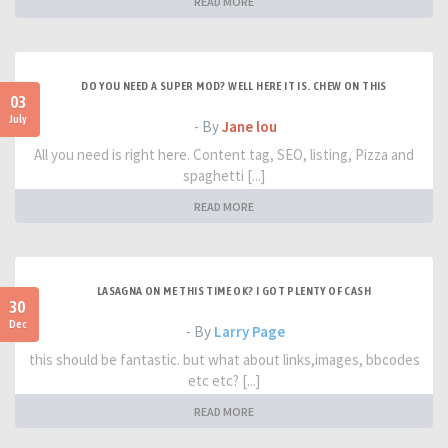
READ MORE
DO YOU NEED A SUPER MOD? WELL HERE IT IS. CHEW ON THIS
03
July
- By
Jane lou
All you need is right here. Content tag, SEO, listing, Pizza and
spaghetti [...]
READ MORE
LASAGNA ON ME THIS TIME OK? I GOT PLENTY OF CASH
30
Dec
- By
Larry Page
this should be fantastic. but what about links,images, bbcodes
etc etc? [...]
READ MORE