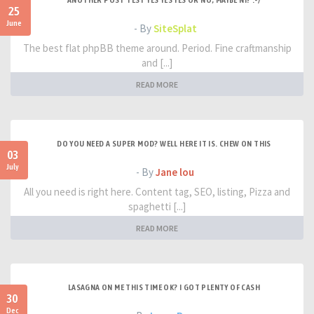
ANOTHER POST TEST YES YES YES OR NO, MAYBE NI? :-/
25
June
- By
SiteSplat
The best flat phpBB theme around. Period. Fine craftmanship
and [...]
READ MORE
DO YOU NEED A SUPER MOD? WELL HERE IT IS. CHEW ON THIS
03
July
- By
Jane lou
All you need is right here. Content tag, SEO, listing, Pizza and
spaghetti [...]
READ MORE
LASAGNA ON ME THIS TIME OK? I GOT PLENTY OF CASH
30
Dec