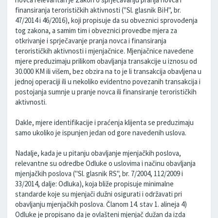
finansiranja terorističkih aktivnosti ("Sl. glasnik BiH", br.
47/2014 i 46/2016), koji propisuje da su obveznici sprovođenja
tog zakona, a samim tim i obveznici provedbe mjera za
otkrivanje i sprječavanje pranja novca i finansiranja
terorističkih aktivnosti i mjenjačnice. Mjenjačnice navedene
mjere preduzimaju prilikom obavljanja transakcije u iznosu od
30.000 KM ili višem, bez obzira na to je li transakcija obavljena u
jednoj operaciji ili u nekoliko evidentno povezanih transakcija i
postojanja sumnje u pranje novca ili finansiranje terorističkih
aktivnosti.
Dakle, mjere identifikacije i praćenja klijenta se preduzimaju
samo ukoliko je ispunjen jedan od gore navedenih uslova.
Nadalje, kada je u pitanju obavljanje mjenjačkih poslova,
relevantne su odredbe Odluke o uslovima i načinu obavljanja
mjenjačkih poslova ("Sl. glasnik RS", br. 7/2004, 112/2009 i
33/2014, dalje: Odluka), koja bliže propisuje minimalne
standarde koje su mjenjači dužni osigurati i održavati pri
obavljanju mjenjačkih poslova. Članom 14. stav 1. alineja 4)
Odluke je propisano da je ovlašteni mjenjač dužan da izda