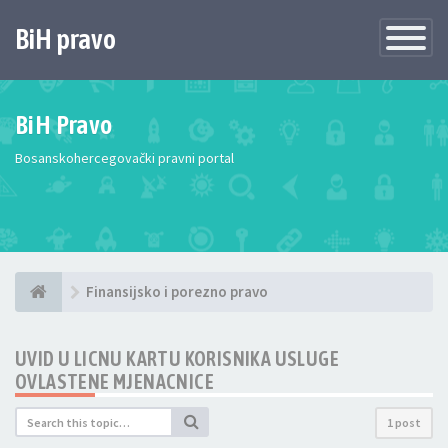
BiH pravo
Toggle
Navigatio
BiH Pravo
Bosanskohercegovački pravni portal
Finansijsko i porezno pravo
UVID U LICNU KARTU KORISNIKA USLUGE
OVLASTENE MJENACNICE
1 post