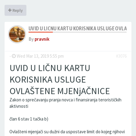
Reply
UVID U LICNU KARTU KORISNIKA USLUGE OVLAST
By
pravnik
-
Wed Mar 13, 2019 5:55 pm
#3076
UVID U LIČNU KARTU
KORISNIKA USLUGE
OVLAŠTENE MJENjAČNICE
Zakon o sprečavanju pranja novca i finansiranja terorističkih
aktivnosti
član 6 stav 1 tačka b)
Ovlašteni mjenjači su dužni da uspostave limit do kojeg njihovi