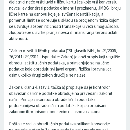
djelatnici neće vršiti uvid u ličnu kartu lica koje vrši konverziju
novca i evidentirati podatke o imenu i prezimenu, JMBG i broju
lične karte na osnovu koje je izvršena identifikacija, a
pomenuti limit se određuje u skladu sa procjenom rizika kojom
se utvrđuje stepen rizičnosti transakcije u vezi s mogućnošću
zloupotrebe u svrhe pranja novca ili finansiranja terorističkih
aktivnosti.
"Zakon o zaštiti ličnih podataka ("Sl. glasnik BiH", br. 49/2006,
76/2011 i 89/2011 - ispr, dalje: Zakon) je opći propis koji reguliše
obradu i zaštitu ličnih podataka, a primjenjuje se na lične
podatke koje obrađuju svi javni organi, fizička i pravna lica,
osim ukoliko drugi zakon drukčije ne nalaže.
Zakon u članu 4. stav 1. tačka a) propisuje da je kontrolor
obavezan da lične podatke obrađuje na pravedan i zakonit
način. Princip zakonitosti obrade ličnih podataka
podrazumijeva obradu ličnih podataka koji su propisani
zakonom ili propisom donesenim na osnovu zakona.
Pošto se radi o obradi ličnih podataka prilikom konverzije
novca relevantan je Zakon o sprječavanju pranja novca i