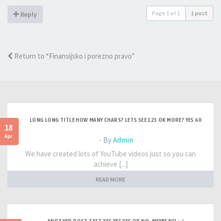
Page
1
of
1
1 post
Reply
Return to “Finansijsko i porezno pravo”
LONG LONG TITLE HOW MANY CHARS? LETS SEE 123 OK MORE? YES 60
18
Apr
- By
Admin
We have created lots of YouTube videos just so you can
achieve [...]
READ MORE