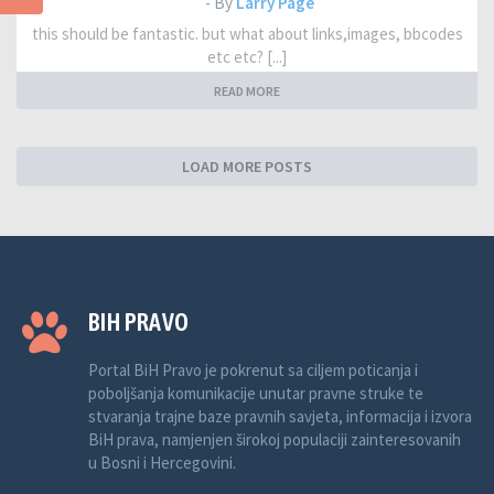
- By
Larry Page
this should be fantastic. but what about links,images, bbcodes
etc etc? [...]
READ MORE
LOAD MORE POSTS
BIH PRAVO
Portal BiH Pravo je pokrenut sa ciljem poticanja i
poboljšanja komunikacije unutar pravne struke te
stvaranja trajne baze pravnih savjeta, informacija i izvora
BiH prava, namjenjen širokoj populaciji zainteresovanih
u Bosni i Hercegovini.