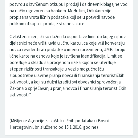
potvrdu o izvršenom otkupu i prodaji i da dnevnik blagajne vodi
na način ugovoren sa bankom. Međutim, Odlukom nije
propisana vrsta ličnih podataka koji se u potvrdi navode
prilikom otkupa ili prodaje strane valute.
Ovlašteni mjenjači su dužni da uspostave limit do kojeg njihovi
djelatnici neće vršiti uvid u ličnu kartu lica koje vrši konverziju
novca i evidentirati podatke o imenu i prezimenu, JMB i broju
lične karte na osnovu koje je izvršena identifikacija. Limit se
određuje u skladu sa procjenom rizika kojom se utvrđuje
stepen rizičnosti transakcije u vezi s mogućnošću
zloupotrebe u svrhe pranja novca ili finansiranja terorističkih
aktivnosti, a koji su dužni izraditi svi obveznici sprovođenja
Zakona o sprječavanju pranja novca i finansiranja terorističkih
aktivnosti."
(Mišljenje Agencije za zaštitu ličnih podataka u Bosni i
Hercegovini, br. službeno od 15.1.2018. godine)