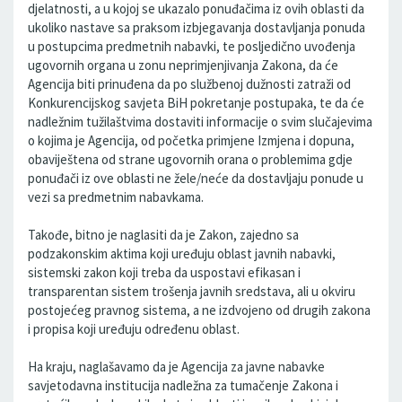
djelatnosti, a u kojoj se ukazalo ponuđačima iz ovih oblasti da
ukoliko nastave sa praksom izbjegavanja dostavljanja ponuda
u postupcima predmetnih nabavki, te posljedično uvođenja
ugovornih organa u zonu neprimjenjivanja Zakona, da će
Agencija biti prinuđena da po službenoj dužnosti zatraži od
Konkurencijskog savjeta BiH pokretanje postupaka, te da će
nadležnim tužilaštvima dostaviti informacije o svim slučajevima
o kojima je Agencija, od početka primjene Izmjena i dopuna,
obaviještena od strane ugovornih orana o problemima gdje
ponuđači iz ove oblasti ne žele/neće da dostavljaju ponude u
vezi sa predmetnim nabavkama.
Takođe, bitno je naglasiti da je Zakon, zajedno sa
podzakonskim aktima koji uređuju oblast javnih nabavki,
sistemski zakon koji treba da uspostavi efikasan i
transparentan sistem trošenja javnih sredstava, ali u okviru
postojećeg pravnog sistema, a ne izdvojeno od drugih zakona
i propisa koji uređuju određenu oblast.
Ha kraju, naglašavamo da je Agencija za javne nabavke
savjetodavna institucija nadležna za tumačenje Zakona i