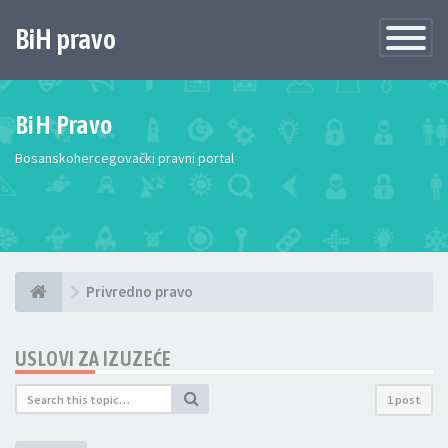
BiH pravo
Toggle
Navigatio
BiH Pravo
Bosanskohercegovački pravni portal
Privredno pravo
USLOVI ZA IZUZEĆE
1 post