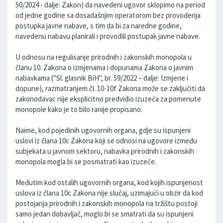
50/2024 - dalje: Zakon) da navedeni ugovor sklopimo na period
od jedne godine sa dosadašnjim operatorom bez provođenja
postupka javne nabave, s tim da bi za naredne godine,
navedenu nabavu planirali i provodili postupak javne nabave.
U odnosu na regulisanje prirodnih i zakonskih monopola u
članu 10. Zakona o izmjenama i dopunama Zakona o javnim
nabavkama ("Sl. glasnik BiH", br. 59/2022 – dalje: Izmjene i
dopune), razmatranjem čl. 10-10f Zakona može se zaključiti da
zakonodavac nije eksplicitno predvidio izuzeća za pomenute
monopole kako je to bilo ranije propisano.
Naime, kod pojedinih ugovornih organa, gdje su ispunjeni
uslovi iz člana 10c Zakona koji se odnosi na ugovore između
subjekata u javnom sektoru, nabavka prirodnih i zakonskih
monopola mogla bi se posmatrati kao izuzeće.
Međutim kod ostalih ugovornih organa, kod kojih ispunjenost
uslova iz člana 10c Zakona nije slučaj, uzimajući u obzir da kod
postojanja prirodnih i zakonskih monopola na tržištu postoji
samo jedan dobavljač, moglo bi se smatrati da su ispunjeni