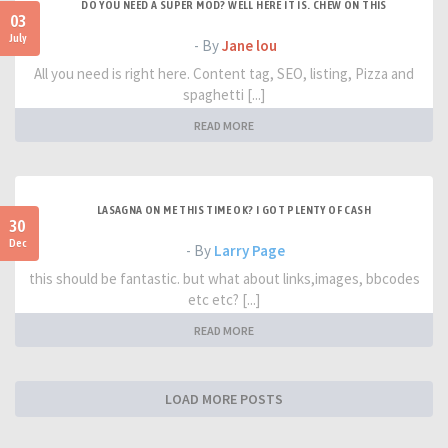
DO YOU NEED A SUPER MOD? WELL HERE IT IS. CHEW ON THIS
03
July
- By
Jane lou
All you need is right here. Content tag, SEO, listing, Pizza and
spaghetti [...]
READ MORE
LASAGNA ON ME THIS TIME OK? I GOT PLENTY OF CASH
30
Dec
- By
Larry Page
this should be fantastic. but what about links,images, bbcodes
etc etc? [...]
READ MORE
LOAD MORE POSTS