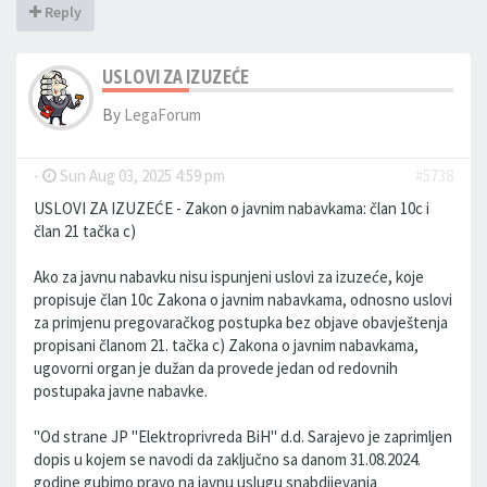
Reply
USLOVI ZA IZUZEĆE
By
LegaForum
-
Sun Aug 03, 2025 4:59 pm
#5738
USLOVI ZA IZUZEĆE - Zakon o javnim nabavkama: član 10c i
član 21 tačka c)
Ako za javnu nabavku nisu ispunjeni uslovi za izuzeće, koje
propisuje član 10c Zakona o javnim nabavkama, odnosno uslovi
za primjenu pregovaračkog postupka bez objave obavještenja
propisani članom 21. tačka c) Zakona o javnim nabavkama,
ugovorni organ je dužan da provede jedan od redovnih
postupaka javne nabavke.
"Od strane JP "Elektroprivreda BiH" d.d. Sarajevo je zaprimljen
dopis u kojem se navodi da zaključno sa danom 31.08.2024.
godine gubimo pravo na javnu uslugu snabdijevanja