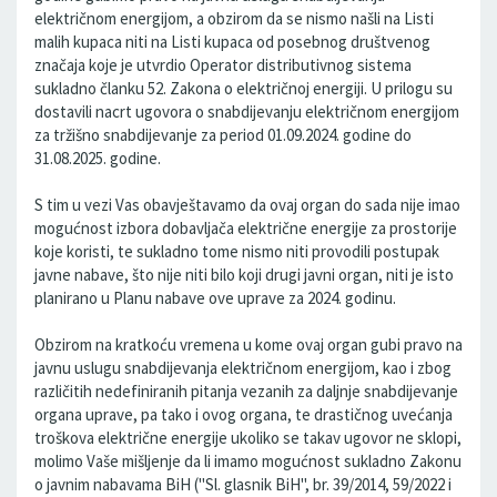
električnom energijom, a obzirom da se nismo našli na Listi
malih kupaca niti na Listi kupaca od posebnog društvenog
značaja koje je utvrdio Operator distributivnog sistema
sukladno članku 52. Zakona o električnoj energiji. U prilogu su
dostavili nacrt ugovora o snabdijevanju električnom energijom
za tržišno snabdijevanje za period 01.09.2024. godine do
31.08.2025. godine.
S tim u vezi Vas obavještavamo da ovaj organ do sada nije imao
mogućnost izbora dobavljača električne energije za prostorije
koje koristi, te sukladno tome nismo niti provodili postupak
javne nabave, što nije niti bilo koji drugi javni organ, niti je isto
planirano u Planu nabave ove uprave za 2024. godinu.
Obzirom na kratkoću vremena u kome ovaj organ gubi pravo na
javnu uslugu snabdijevanja električnom energijom, kao i zbog
različitih nedefiniranih pitanja vezanih za daljnje snabdijevanje
organa uprave, pa tako i ovog organa, te drastičnog uvećanja
troškova električne energije ukoliko se takav ugovor ne sklopi,
molimo Vaše mišljenje da li imamo mogućnost sukladno Zakonu
o javnim nabavama BiH ("Sl. glasnik BiH", br. 39/2014, 59/2022 i