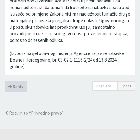
pratećih podzakonskih akata iz oblasti javnih nabavki, i da
nema nadležnosti da tumači da li određena nabavka spada pod
izuzeće od primjene Zakona niti ima nadležnost tumačiti druge
materijalne propise koji regulišu druge oblasti. Ugovorni organ
u postupku nabavke ima proaktivnu ulogu, samostalno
provodi postupak i snosi odgovornost provedenog postupka,
odnosno donesenih odluka."
(Izvod iz Savjetodavnog mišljenja Agencije za javne nabavke
Bosne i Hercegovine, br. 03-02-1-1116-2/24 od 13.8.2024.
godine)
Page
1
of
1
1 post
Reply
Return to “Privredno pravo”