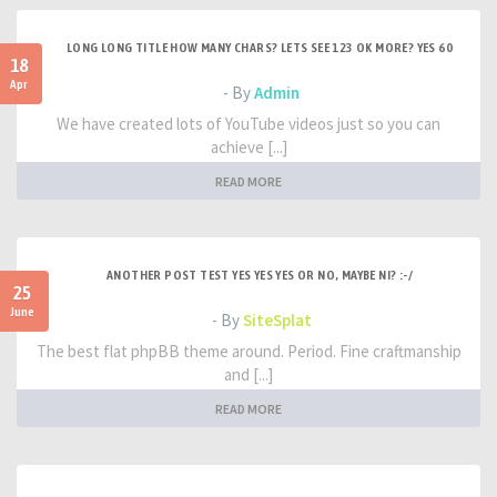
LONG LONG TITLE HOW MANY CHARS? LETS SEE 123 OK MORE? YES 60
18
Apr
- By
Admin
We have created lots of YouTube videos just so you can
achieve [...]
READ MORE
ANOTHER POST TEST YES YES YES OR NO, MAYBE NI? :-/
25
June
- By
SiteSplat
The best flat phpBB theme around. Period. Fine craftmanship
and [...]
READ MORE