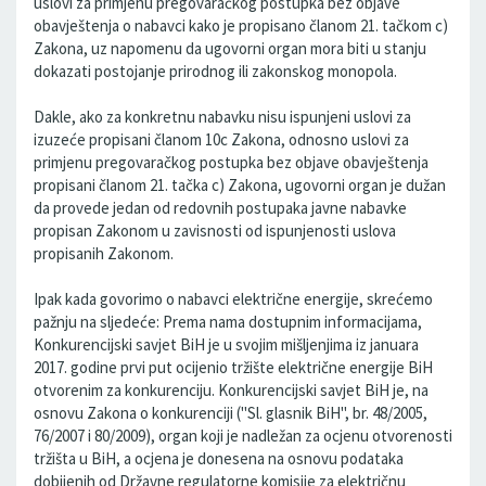
uslovi za primjenu pregovaračkog postupka bez objave
obavještenja o nabavci kako je propisano članom 21. tačkom c)
Zakona, uz napomenu da ugovorni organ mora biti u stanju
dokazati postojanje prirodnog ili zakonskog monopola.
Dakle, ako za konkretnu nabavku nisu ispunjeni uslovi za
izuzeće propisani članom 10c Zakona, odnosno uslovi za
primjenu pregovaračkog postupka bez objave obavještenja
propisani članom 21. tačka c) Zakona, ugovorni organ je dužan
da provede jedan od redovnih postupaka javne nabavke
propisan Zakonom u zavisnosti od ispunjenosti uslova
propisanih Zakonom.
Ipak kada govorimo o nabavci električne energije, skrećemo
pažnju na sljedeće: Prema nama dostupnim informacijama,
Konkurencijski savjet BiH je u svojim mišljenjima iz januara
2017. godine prvi put ocijenio tržište električne energije BiH
otvorenim za konkurenciju. Konkurencijski savjet BiH je, na
osnovu Zakona o konkurenciji ("Sl. glasnik BiH", br. 48/2005,
76/2007 i 80/2009), organ koji je nadležan za ocjenu otvorenosti
tržišta u BiH, a ocjena je donesena na osnovu podataka
dobijenih od Državne regulatorne komisije za električnu