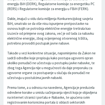
energiju BiH (DERK), Regulatorne komisije za energetiku PC
(RERS) i Regulatorne komisije za energiju u FBiH (FERK).
Dakle, imajući u vidu data mišljenja Konkurencijskog savjeta
BiH, smatralo se da više nisu ispunjene pretpostavke na
osnovu kojih se potrošnja električne energije tretirala kao
izuzeće od primjene ovog zakona, već je od tada za nabavku
električne energije, zbog ocijenjenog otvorenog tržišta,
potrebno provoditi postupak javne nabave.
Takođe u vezi konkretne situacije, napominjemo da Zakon ne
sadrži odredbe koje propisuju kako postupa ugovorni opran
ukoliko ponuđači ne učestvuju u postupku javke nabavke, te
zbog toga Agencija nije u mogućnosti da daje preporuku za
ugovorne organe za postupanje u slučaju da ponuđači ne
učestvuju u postulcima javnih nabavki.
Prema tome, a u odnosu na navedeno, Agencija je preduzela
određene korake u smislu sačinjavanja vijesti koja je objavljena
na internet stranici i portalu e-Nabavke, te upućena svim
registrovanim korisnicima portala iz oblasti sektorskih