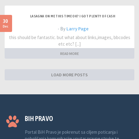
LASAGNA ON ME THIS TIME OK? I GOT PLENTY OF CASH
30
Dec
- By
Larry Page
this should be fantastic. but what about links,images, bbcodes
etc etc? [...]
READ MORE
LOAD MORE POSTS
BIH PRAVO
Portal BiH Pravo je pokrenut sa ciljem poticanja i
poboljšanja komunikacije unutar pravne struke te