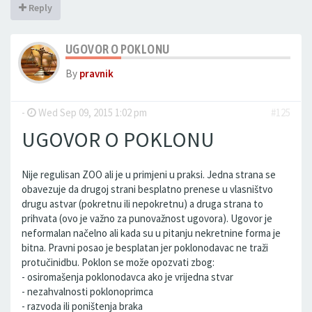
Reply
UGOVOR O POKLONU
By
pravnik
-
Wed Sep 09, 2015 1:02 pm
#125
UGOVOR O POKLONU
Nije regulisan ZOO ali je u primjeni u praksi. Jedna strana se
obavezuje da drugoj strani besplatno prenese u vlasništvo
drugu astvar (pokretnu ili nepokretnu) a druga strana to
prihvata (ovo je važno za punovažnost ugovora). Ugovor je
neformalan načelno ali kada su u pitanju nekretnine forma je
bitna. Pravni posao je besplatan jer poklonodavac ne traži
protučinidbu. Poklon se može opozvati zbog:
- osiromašenja poklonodavca ako je vrijedna stvar
- nezahvalnosti poklonoprimca
- razvoda ili poništenja braka