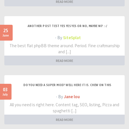
READ MORE
ANOTHER POST TEST YES YES YES OR NO, MAYBE NI? :-/
25
June
- By
SiteSplat
The best flat phpBB theme around. Period. Fine craftmanship
and [...]
READ MORE
DO YOU NEED A SUPER MOD? WELL HERE IT IS. CHEW ON THIS
03
July
- By
Jane lou
All you need is right here. Content tag, SEO, listing, Pizza and
spaghetti [...]
READ MORE