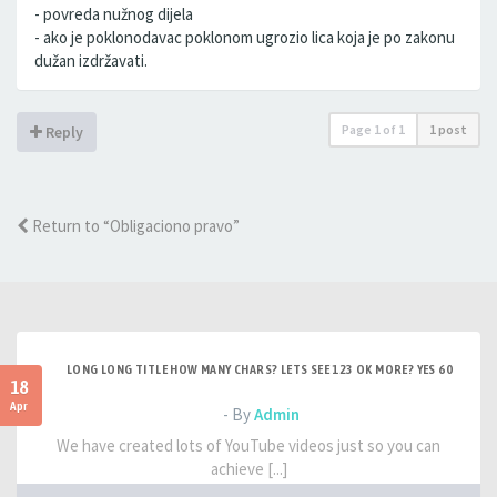
- povreda nužnog dijela
- ako je poklonodavac poklonom ugrozio lica koja je po zakonu
dužan izdržavati.
Page
1
of
1
1 post
Reply
Return to “Obligaciono pravo”
LONG LONG TITLE HOW MANY CHARS? LETS SEE 123 OK MORE? YES 60
18
Apr
- By
Admin
We have created lots of YouTube videos just so you can
achieve [...]