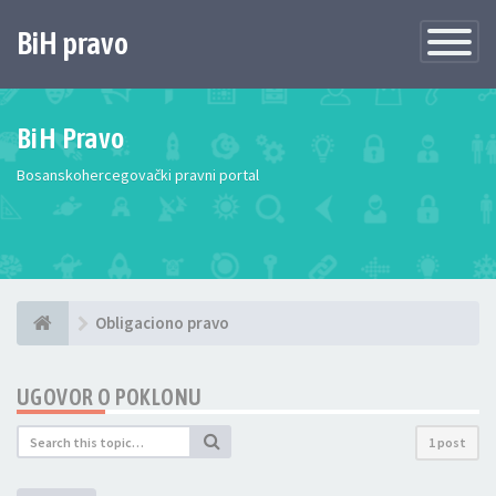
BiH pravo
Toggle
Navigatio
BiH Pravo
Bosanskohercegovački pravni portal
Obligaciono pravo
UGOVOR O POKLONU
1 post