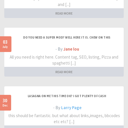
and [...]
READ MORE
DO YOU NEED A SUPER MOD? WELL HERE IT IS. CHEW ON THIS
03
July
- By
Jane lou
All you need is right here. Content tag, SEO, listing, Pizza and
spaghetti [...]
READ MORE
LASAGNA ON ME THIS TIME OK? I GOT PLENTY OF CASH
30
Dec
- By
Larry Page
this should be fantastic. but what about links,images, bbcodes
etc etc? [...]