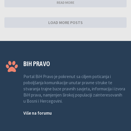
READ MORE
LOAD MORE POSTS
BIH PRAVO
Portal BiH Pravo je pokrenut sa ciljem poticanja i
poboljšanja komunikacije unutar pravne struke te
stvaranja trajne baze pravnih savjeta, informacija i izvora
BiH prava, namjenjen širokoj populaciji zainteresovanih
u Bosni i Hercegovini.
Više na forumu