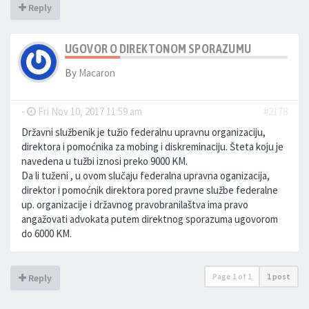
Reply
UGOVOR O DIREKTONOM SPORAZUMU
By
Macaron
-
Fri Nov 10, 2017 11:59 am
#2178
Državni službenik je tužio federalnu upravnu organizaciju,
direktora i pomoćnika za mobing i diskreminaciju. Šteta koju je
navedena u tužbi iznosi preko 9000 KM.
Da li tuženi , u ovom slučaju federalna upravna oganizacija,
direktor i pomoćnik direktora pored pravne službe federalne
up. organizacije i državnog pravobranilaštva ima pravo
angažovati advokata putem direktnog sporazuma ugovorom
do 6000 KM.
Page
1
of
1
1 post
Reply