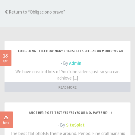
Return to “Obligaciono pravo”
LONG LONG TITLE HOW MANY CHARS? LETS SEE 123 OK MORE? YES 60
18
Apr
- By
Admin
We have created lots of YouTube videos just so you can
achieve [...]
READ MORE
ANOTHER POST TEST YES YES YES OR NO, MAYBE NI? :-/
25
June
- By
SiteSplat
The best flat phpBB theme around. Period. Fine craftmanship