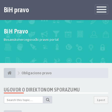
BiH pravo
Toggle
Navigatio
BiH Pravo
Bosanskohercegovački pravni portal
Obligaciono pravo
UGOVOR O DIREKTONOM SPORAZUMU
1 post