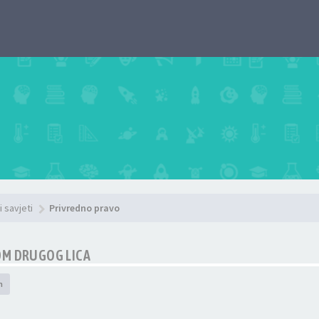
i savjeti
Privredno pravo
OM DRUGOG LICA
h