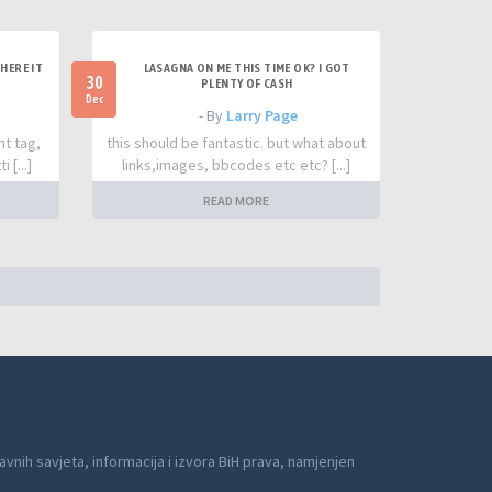
HERE IT
LASAGNA ON ME THIS TIME OK? I GOT
30
PLENTY OF CASH
Dec
- By
Larry Page
nt tag,
this should be fantastic. but what about
 [...]
links,images, bbcodes etc etc? [...]
READ MORE
avnih savjeta, informacija i izvora BiH prava, namjenjen