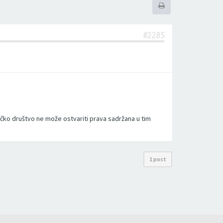
#2285
ičko društvo ne može ostvariti prava sadržana u tim
1 post