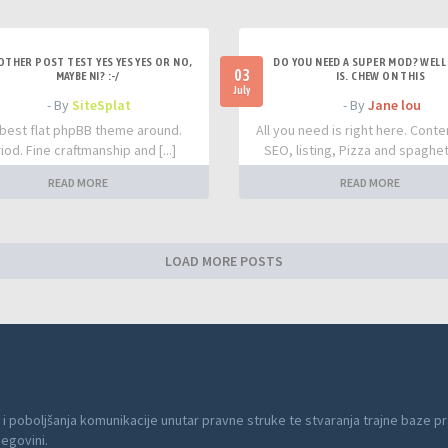
OTHER POST TEST YES YES YES OR NO,
DO YOU NEED A SUPER MOD? WELL 
03
MAYBE NI? :-/
IS. CHEW ON THIS
July
- By
SiteSplat
- By
Jane lou
best flat phpBB theme around.
All you need is right here. Conte
iod. Fine craftmanship and [...]
SEO, listing, Pizza and spaghetti
READ MORE
READ MORE
LOAD MORE POSTS
 i poboljšanja komunikacije unutar pravne struke te stvaranja trajne baze pr
cegovini.