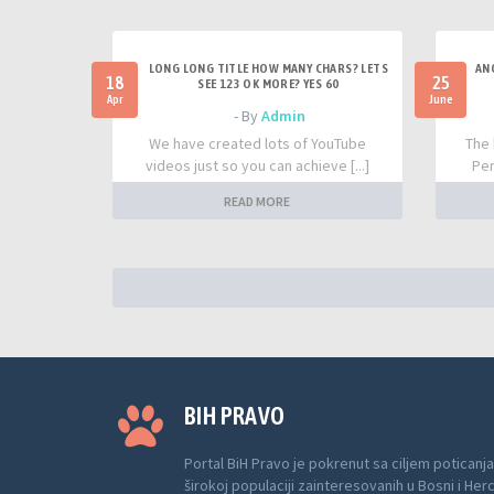
LONG LONG TITLE HOW MANY CHARS? LETS
AN
18
25
SEE 123 OK MORE? YES 60
Apr
June
- By
Admin
We have created lots of YouTube
The 
videos just so you can achieve [...]
Per
READ MORE
BIH PRAVO
Portal BiH Pravo je pokrenut sa ciljem poticanja
širokoj populaciji zainteresovanih u Bosni i Her