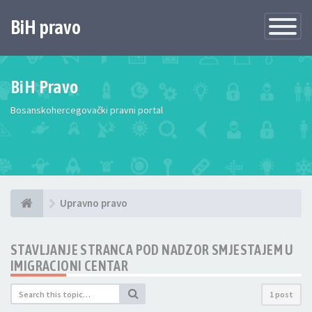
BiH pravo
Toggle
Navigatio
BiH Pravo
Bosanskohercegovački pravni portal
Upravno pravo
STAVLJANJE STRANCA POD NADZOR SMJESTAJEM U
IMIGRACIONI CENTAR
1 post