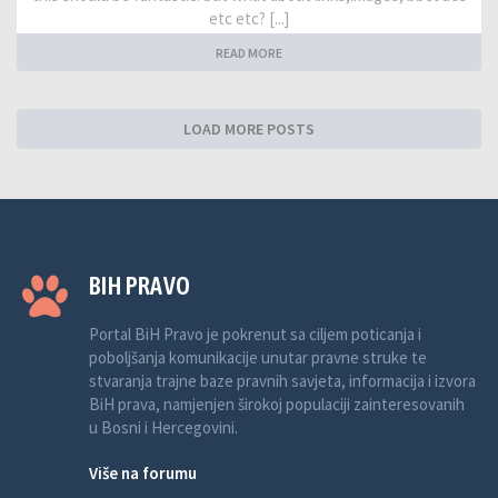
etc etc? [...]
READ MORE
LOAD MORE POSTS
BIH PRAVO
Portal BiH Pravo je pokrenut sa ciljem poticanja i
poboljšanja komunikacije unutar pravne struke te
stvaranja trajne baze pravnih savjeta, informacija i izvora
BiH prava, namjenjen širokoj populaciji zainteresovanih
u Bosni i Hercegovini.
Više na forumu