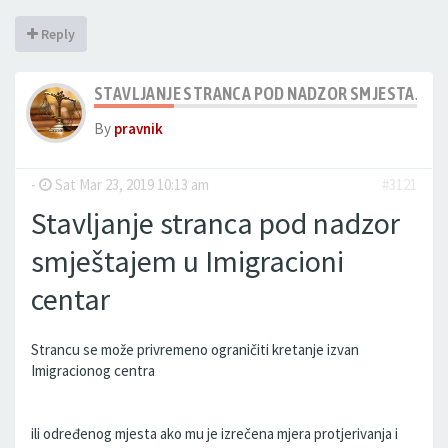
Reply
STAVLJANJE STRANCA POD NADZOR SMJESTAJEM U
By
pravnik
-
Sat Mar 23, 2019 10:13 am
#3121
Stavljanje stranca pod nadzor
smještajem u Imigracioni
centar
Strancu se može privremeno ograničiti kretanje izvan
Imigracionog centra
ili određenog mjesta ako mu je izrečena mjera protjerivanja i