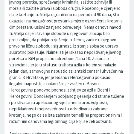
javnog poretka, sprečavanja kriminala, zaštite zdravlja ili
morala ili zaštite prava i sloboda drugih. Posebno je cijenjeno
da je kretanje tužitelja ograničeno na period od 90 dana, što
ukazuje i na mogućnost prestanka mjere ograničenja kretanja
čim prestanu uslovi za njeno određenje. Nema osnova navod
tužitelja da je lišavanje slobode u njegovom slučaju bilo
proizvoljno, da pobijano rješenje tuženog zadire u njegovo
pravo na ličnu slobodu i sigurnost. Iz stanja spisa se upravo
suprotno pokazuje. Naime isti je iskazao nepoštivanje javnog
poretka u BiH propisano odredbom člana 10. Zakona o
strancima, jer je u statusu tražioca azila u kojem se nalazio
jedan dan, samovoljno napustio azilantski centar i uhvaćen na
granici R Hrvatske, jer je Bosnu i Hercegovinu pokušao
ilegalno napustiti, a nakon što je vraćen u Bosnu i
Hercegovinu ponovno podnosi zahtjev za azil u Bosni i
Hercegovini. Donošenjem pobijanog rješenja od strane tužene
i po shvatanju apelacionog vijeća nema proizvoljnosti,
neprikladnosti i nepravednosti u određivanju zabrane
kretanja, nego da se ista zabrana temelji na proporcionalnim i
razumnim osnovama legitimnog cilja koji se želi ostvariti.
Apelaciono vijeće smatra da je vijeće za upravne sporove Suda