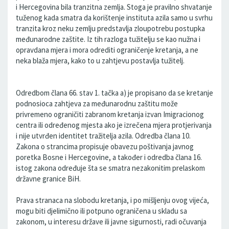
i Hercegovina bila tranzitna zemlja. Stoga je pravilno shvatanje
tuženog kada smatra da korištenje instituta azila samo u svrhu
tranzita kroz neku zemlju predstavlja zloupotrebu postupka
međunarodne zaštite. Iz tih razloga tužitelju se kao nužna i
opravdana mjera i mora odrediti ograničenje kretanja, a ne
neka blaža mjera, kako to u zahtjevu postavlja tužitelj.
Odredbom člana 66. stav 1. tačka a) je propisano da se kretanje
podnosioca zahtjeva za međunarodnu zaštitu može
privremeno ograničiti zabranom kretanja izvan Imigracionog
centra ili određenog mjesta ako je izrečena mjera protjerivanja
i nije utvrđen identitet tražitelja azila. Odredba člana 10.
Zakona o strancima propisuje obavezu poštivanja javnog
poretka Bosne i Hercegovine, a također i odredba člana 16.
istog zakona određuje šta se smatra nezakonitim prelaskom
državne granice BiH.
Prava stranaca na slobodu kretanja, i po mišljenju ovog vijeća,
mogu biti djelimično ili potpuno ograničena u skladu sa
zakonom, u interesu države ili javne sigurnosti, radi očuvanja