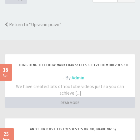
Return to “Upravno pravo”
LONG LONG TITLE HOW MANY CHARS? LETS SEE 123 OK MORE? YES 60
18
Apr
- By
Admin
We have created lots of YouTube videos just so you can
achieve [...]
READ MORE
ANOTHER POST TEST YES YES YES OR NO, MAYBE NI? :-/
25
June