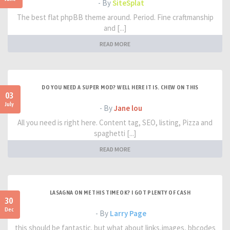
- By
SiteSplat
The best flat phpBB theme around. Period. Fine craftmanship
and [...]
READ MORE
DO YOU NEED A SUPER MOD? WELL HERE IT IS. CHEW ON THIS
03
July
- By
Jane lou
All you need is right here. Content tag, SEO, listing, Pizza and
spaghetti [...]
READ MORE
LASAGNA ON ME THIS TIME OK? I GOT PLENTY OF CASH
30
Dec
- By
Larry Page
this should be fantastic. but what about links,images, bbcodes