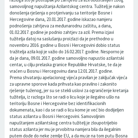
samovoljnog napuštanja Azilantskog centra. Tužitelj je nakon
donošenja rješenja o protjerivanju sa teritorije Bosne i
Hercegovine dana, 23.01.2017. godine iskazao namjeru
podnošenja zahtjeva za međunarodnu zaštitu, a dana,
01.02.2017. godine je podnio zahtjev za azil. Prema izjavi
tužitelja datoj na saslušanju proizlazi da je prethodno u
novembru 2016. godine u Bosni i Hercegovini dobio status
tražitelja azila koji je važio do 16.02.2017. godine. Nesporno je
da je dana, 09.01.2017. godine samovoljno napustio azilantski
centar, u cilju prelaska granice Republike Hrvatske, te da je
vraćen u Bosnu i Hercegovinu dana 12.01.2017. godine.
Prema shvatanju apelacionog vijeća pravilan je zaključak vijeća
za upravne sporove kada prihvata kao pravilno i zakonito
rješenje tuženog, jer su se stekli uslovi za ograničenje kretanja
tužitelja, iz razloga što se radi o licu koje je ilegalno ušlo na
teritoriju Bosne i Hercegovine bez identifikacionih
dokumenata, kao i da se radi o licu kome je već bio dodijeljen
status azilanta u Bosni i Hercegovini. Samovoljnim
napuštanjem aziilantskog centra tužitelj je zloupotrijebio
status azilanta jer mu je prvobitna namjera bila da ilegalnim
putem dođe do neke zemlje EU, a da mu je na tom putu Bosna