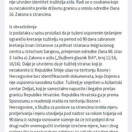
nije utvrđen identitet tražitelja azila. Radi se o osobama koje
su nezakonito prešle državnu granicu u smislu odredbe člana
16. Zakona o strancima.
Iz obrazloženja:
Iz podataka u spisu proizilazi da je tuženi osporenim rješenjem
ograničio kretanje tužitelju na period od 90 dana zabranom
kretanja izvan Ustanove za prihvat stranaca-Imigracionog
centra u Istočnom Sarajevu, primjenom odredbe člana 66. stav
3. tačka a) Zakona o azilu („Službeni glasnik BiH“, broj 11/16,
16/16). Dalje je utvrđeno da je tužitelj stranac koji je
nezakonito iz Republike Srbije ušao na teritoriju Bosne i
Hercegovine bez identifikacionih dokumenata, koja činjenica
nije osporena navodima tužbe. Tužitelj je smješten u Azilantski
centar Delijaš, koji je samostalno napustio i ilegalno prešao
granicu Republike Hrvatske. Republika Hrvatska ga je prema
Sporazumu o readmisiji vratila na teritoriju Bosne i
Hercegovine, a Služba za poslove sa strancima izrekla mjeru
protjerivanja i mjeru stavljanja pod nadzor sa rokom trajanja od
90 dana iz razloga osnovane sumnje da će isti pobjeći ili na
drugi način onemogućiti izvršenje izrečene mjere, kao i zbog
razloga što je postupak po zahtjevu za azil obustavljen zbog