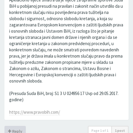
BiH u pobijanoj presudi na pravilan i zakonit način utvrdilo da u
konkretnom slučaju nisu povrijeđena prava tužitelja na
slobodu i sigurnost, odnosno slobodu kretanja, a koja su
zagarantovana Evropskom konvencijom o zaštiti ljudskih prava
i osnovnih sloboda i Ustavom BiH, iz razloga što je pitanje
kretanja stranaca javni domen države i njenih organa i da se
ograničenje kretanja u zakonom predviđenoj proceduri, u
konkretnom slučaju, ne može smatrati povredom navedenih
prava, jer je država imala u konkretnom slučaju pravo da prema
tužitelju preduzme zakonom propisane mjere u skladu sa
Zakonom o azilu, Zakonom o strancima, Ustavu Bosne i
Hercegovine i Evropskoj konvenciji o zaštiti ljudskih prava i
osnovnih sloboda.
(Presuda Suda BiH, broj: S1 3 U 024956 17 Uvp od 29.05.2017.
godine)
https://www.pravobih.com/
Page
1
of
1
1 post
Reply