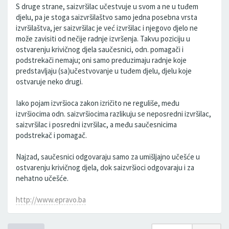
S druge strane, saizvršilac učestvuje u svom a ne u tuđem
djelu, pa je stoga saizvršilaštvo samo jedna posebna vrsta
izvršilaštva, jer saizvršilac je već izvršilac i njegovo djelo ne
može zavisiti od nečije radnje izvršenja. Takvu poziciju u
ostvarenju krivičnog djela saučesnici, odn. pomagači i
podstrekači nemaju; oni samo preduzimaju radnje koje
predstavljaju (sa)učestvovanje u tuđem djelu, djelu koje
ostvaruje neko drugi.
Iako pojam izvršioca zakon izričito ne reguliše, među
izvršiocima odn. saizvršiocima razlikuju se neposredni izvršilac,
saizvršilac i posredni izvršilac, a među saučesnicima
podstrekač i pomagač.
Najzad, saučesnici odgovaraju samo za umišljajno učešće u
ostvarenju krivičnog djela, dok saizvršioci odgovaraju i za
nehatno učešće.
http://www.epravo.ba