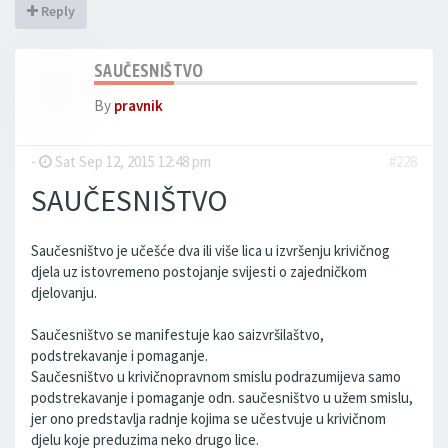
Reply
SAUČESNIŠTVO
By
pravnik
-
Sat Sep 12, 2015 12:48 pm
#228
SAUČESNIŠTVO
Saučesništvo je učešće dva ili više lica u izvršenju krivičnog
djela uz istovremeno postojanje svijesti o zajedničkom
djelovanju.
Saučesništvo se manifestuje kao saizvršilaštvo,
podstrekavanje i pomaganje.
Saučesništvo u krivičnopravnom smislu podrazumijeva samo
podstrekavanje i pomaganje odn. saučesništvo u užem smislu,
jer ono predstavlja radnje kojima se učestvuje u krivičnom
djelu koje preduzima neko drugo lice.