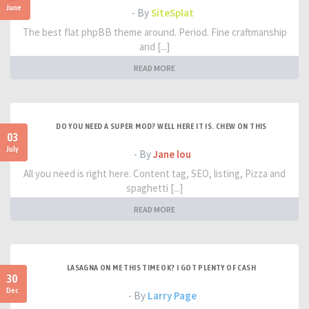
June
- By
SiteSplat
The best flat phpBB theme around. Period. Fine craftmanship
and [...]
READ MORE
DO YOU NEED A SUPER MOD? WELL HERE IT IS. CHEW ON THIS
03
July
- By
Jane lou
All you need is right here. Content tag, SEO, listing, Pizza and
spaghetti [...]
READ MORE
LASAGNA ON ME THIS TIME OK? I GOT PLENTY OF CASH
30
Dec
- By
Larry Page