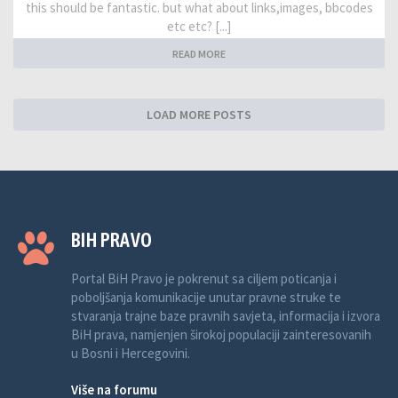
this should be fantastic. but what about links,images, bbcodes
etc etc? [...]
READ MORE
LOAD MORE POSTS
BIH PRAVO
Portal BiH Pravo je pokrenut sa ciljem poticanja i
poboljšanja komunikacije unutar pravne struke te
stvaranja trajne baze pravnih savjeta, informacija i izvora
BiH prava, namjenjen širokoj populaciji zainteresovanih
u Bosni i Hercegovini.
Više na forumu