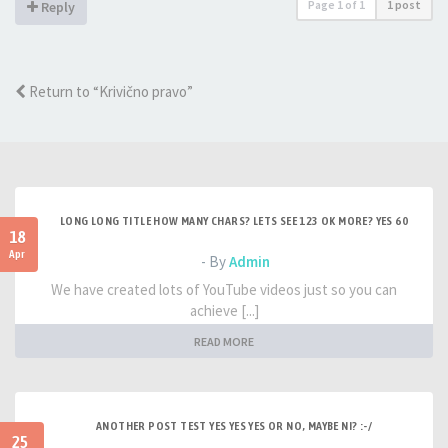
Page
1
of
1
1 post
Reply
Return to “Krivično pravo”
LONG LONG TITLE HOW MANY CHARS? LETS SEE 123 OK MORE? YES 60
18
Apr
- By
Admin
We have created lots of YouTube videos just so you can
achieve [...]
READ MORE
ANOTHER POST TEST YES YES YES OR NO, MAYBE NI? :-/
25