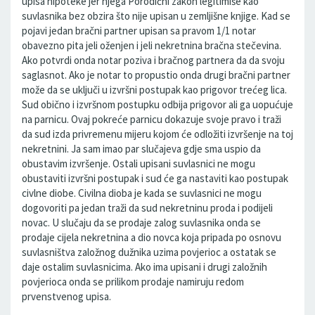
upisa hipoteke jer njega Porodični zakon legitimiše kao
suvlasnika bez obzira što nije upisan u zemljišne knjige. Kad se
pojavi jedan bračni partner upisan sa pravom 1/1 notar
obavezno pita jeli oženjen i jeli nekretnina bračna stečevina.
Ako potvrdi onda notar poziva i bračnog partnera da da svoju
saglasnot. Ako je notar to propustio onda drugi bračni partner
može da se uključi u izvršni postupak kao prigovor trećeg lica.
Sud obično i izvršnom postupku odbija prigovor ali ga uopućuje
na parnicu. Ovaj pokreće parnicu dokazuje svoje pravo i traži
da sud izda privremenu mijeru kojom će odložiti izvršenje na toj
nekretnini. Ja sam imao par slučajeva gdje sma uspio da
obustavim izvršenje. Ostali upisani suvlasnici ne mogu
obustaviti izvršni postupak i sud će ga nastaviti kao postupak
civlne diobe. Civilna dioba je kada se suvlasnici ne mogu
dogovoriti pa jedan traži da sud nekretninu proda i podijeli
novac. U slučaju da se prodaje zalog suvlasnika onda se
prodaje cijela nekretnina a dio novca koja pripada po osnovu
suvlasništva založnog dužnika uzima povjerioc a ostatak se
daje ostalim suvlasnicima. Ako ima upisani i drugi založnih
povjerioca onda se prilikom prodaje namiruju redom
prvenstvenog upisa.