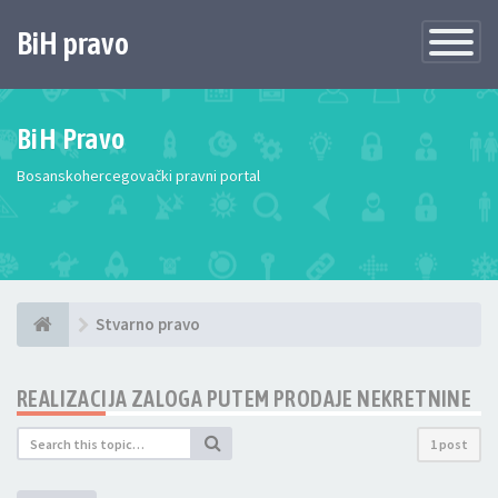
BiH pravo
Toggle
Navigatio
BiH Pravo
Bosanskohercegovački pravni portal
Stvarno pravo
REALIZACIJA ZALOGA PUTEM PRODAJE NEKRETNINE
1 post