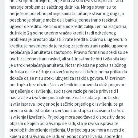
ne vrši njenu provjeru, jer je ona za sud izvršna isprava. Tada
nastaje problem za založnog dužnika. Mnoge stvari su to
nerješene posebno pitanje kamata, pitanje stvarnog duga, a
posebno je pitanje može da li banka jednostrano raskinuti
ugovor o kreditu. Recimo imamo kredit zaključen na 20 godina,
dužnik je 2 godine uredno vraćao kredit i radi određenog
problema je prestao plaćati 2 rate kredita. Obično u ugovoru o
kreditu je navedeno da je razlog za jednostrani raskid ugovora
neplaćanja 2 anuiteta uzastopno. Pravno formalno stekli su se
uveti za jednostrani raskid, ali suštinski može biti i viša sila koji
je uzrok neplaćanja anuiteta. Notar nikada ne poziva založnog
dužnika da se očituje na izvršnu ispravi i dužnik nema priliku da
dokaže da se nisu stekli ubvjeti za raskid ugovora. U izvršnom
postupku bez obzira što izvršenik ima pravo da uloži prigovor
na rješenje o izvršenju, sud takve razloge neće prihvatiti i
nastaviće a izvršnim postupkom. Znači izadata je notarska
izvrša isprava i povjerioc je sačinio prijedlog o izvršenju te ga
predao sudu. Stranke u izvršnom postupku nazivamo tražioc
izvršenja i izvršenik. Prijedlog mora sadržavati dispozitiv da se
objasni o kojem poraživanju se radi, šta je izvrša isprava te
predložiti donošenje riješenja. U prijedlogu se mora navesti o
kojem potraživanju se radi, vrijednot potraživanja, sporedna