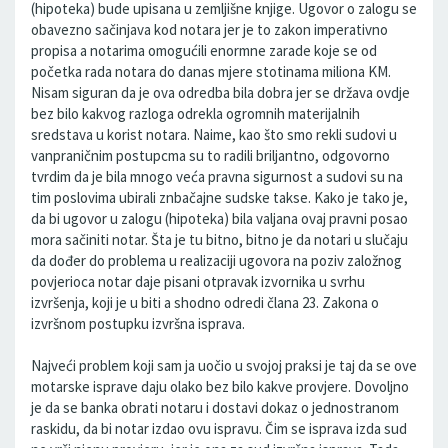
(hipoteka) bude upisana u zemljišne knjige. Ugovor o zalogu se
obavezno sačinjava kod notara jer je to zakon imperativno
propisa a notarima omogućili enormne zarade koje se od
početka rada notara do danas mjere stotinama miliona KM.
Nisam siguran da je ova odredba bila dobra jer se država ovdje
bez bilo kakvog razloga odrekla ogromnih materijalnih
sredstava u korist notara. Naime, kao što smo rekli sudovi u
vanpraničnim postupcma su to radili briljantno, odgovorno
tvrdim da je bila mnogo veća pravna sigurnost a sudovi su na
tim poslovima ubirali znbačajne sudske takse. Kako je tako je,
da bi ugovor u zalogu (hipoteka) bila valjana ovaj pravni posao
mora sačiniti notar. Šta je tu bitno, bitno je da notari u slučaju
da dođer do problema u realizaciji ugovora na poziv založnog
povjerioca notar daje pisani otpravak izvornika u svrhu
izvršenja, koji je u biti a shodno odredi člana 23. Zakona o
izvršnom postupku izvršna isprava.
Najveći problem koji sam ja uočio u svojoj praksi je taj da se ove
motarske isprave daju olako bez bilo kakve provjere. Dovoljno
je da se banka obrati notaru i dostavi dokaz o jednostranom
raskidu, da bi notar izdao ovu ispravu. Čim se isprava izda sud