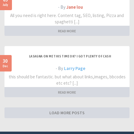
July
- By
Jane lou
All you need is right here. Content tag, SEO, listing, Pizza and
spaghetti [...]
READ MORE
LASAGNA ON ME THIS TIME OK? I GOT PLENTY OF CASH
30
Dec
- By
Larry Page
this should be fantastic. but what about links,images, bbcodes
etc etc? [...]
READ MORE
LOAD MORE POSTS