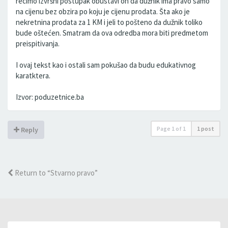
recimo izvršni postupak obustavi on da dužnik ima pravo samo
na cijenu bez obzira po koju je cijenu prodata. Šta ako je
nekretnina prodata za 1 KM i jeli to pošteno da dužnik toliko
bude oštećen. Smatram da ova odredba mora biti predmetom
preispitivanja.
I ovaj tekst kao i ostali sam pokušao da budu edukativnog
karatktera.
Izvor: poduzetnice.ba
Page
1
of
1
1 post
Reply
Return to “Stvarno pravo”