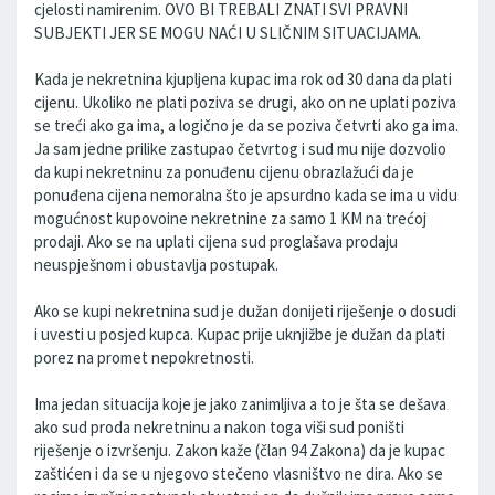
cjelosti namirenim. OVO BI TREBALI ZNATI SVI PRAVNI
SUBJEKTI JER SE MOGU NAĆI U SLIČNIM SITUACIJAMA.
Kada je nekretnina kjupljena kupac ima rok od 30 dana da plati
cijenu. Ukoliko ne plati poziva se drugi, ako on ne uplati poziva
se treći ako ga ima, a logično je da se poziva četvrti ako ga ima.
Ja sam jedne prilike zastupao četvrtog i sud mu nije dozvolio
da kupi nekretninu za ponuđenu cijenu obrazlažući da je
ponuđena cijena nemoralna što je apsurdno kada se ima u vidu
mogućnost kupovoine nekretnine za samo 1 KM na trećoj
prodaji. Ako se na uplati cijena sud proglašava prodaju
neuspješnom i obustavlja postupak.
Ako se kupi nekretnina sud je dužan donijeti riješenje o dosudi
i uvesti u posjed kupca. Kupac prije uknjižbe je dužan da plati
porez na promet nepokretnosti.
Ima jedan situacija koje je jako zanimljiva a to je šta se dešava
ako sud proda nekretninu a nakon toga viši sud poništi
riješenje o izvršenju. Zakon kaže (član 94 Zakona) da je kupac
zaštićen i da se u njegovo stečeno vlasništvo ne dira. Ako se