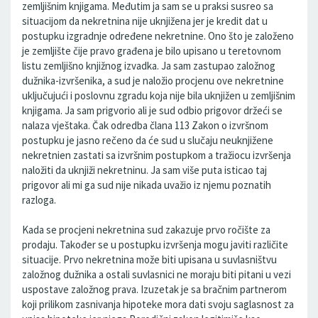
zemljišnim knjigama. Međutim ja sam se u praksi susreo sa
situacijom da nekretnina nije uknjižena jer je kredit dat u
postupku izgradnje određene nekretnine. Ono što je založeno
je zemljište čije pravo građena je bilo upisano u teretovnom
listu zemljišno knjižnog izvadka. Ja sam zastupao založnog
dužnika-izvršenika, a sud je naložio procjenu ove nekretnine
uključujući i poslovnu zgradu koja nije bila uknjižen u zemljišnim
knjigama. Ja sam prigvorio ali je sud odbio prigovor držeći se
nalaza vještaka. Čak odredba člana 113 Zakon o izvršnom
postupku je jasno rečeno da će sud u slučaju neuknjižene
nekretnien zastati sa izvršnim postupkom a tražiocu izvršenja
naložiti da uknjiži nekretninu. Ja sam više puta isticao taj
prigovor ali mi ga sud nije nikada uvažio iz njemu poznatih
razloga.
Kada se procjeni nekretnina sud zakazuje prvo ročište za
prodaju. Također se u postupku izvršenja mogu javiti različite
situacije. Prvo nekretnina može biti upisana u suvlasništvu
založnog dužnika a ostali suvlasnici ne moraju biti pitani u vezi
uspostave založnog prava. Izuzetak je sa bračnim partnerom
koji prilikom zasnivanja hipoteke mora dati svoju saglasnost za