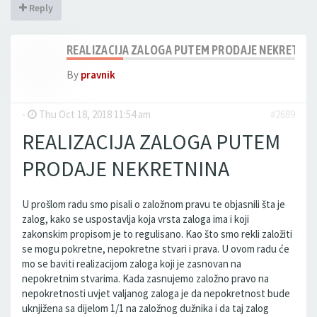
Reply
REALIZACIJA ZALOGA PUTEM PRODAJE NEKRETNIN
By
pravnik
-
Thu Oct 18, 2018 11:54 am
#2689
REALIZACIJA ZALOGA PUTEM
PRODAJE NEKRETNINA
U prošlom radu smo pisali o založnom pravu te objasnili šta je
zalog, kako se uspostavlja koja vrsta zaloga ima i koji
zakonskim propisom je to regulisano. Kao što smo rekli založiti
se mogu pokretne, nepokretne stvari i prava. U ovom radu će
mo se baviti realizacijom zaloga koji je zasnovan na
nepokretnim stvarima. Kada zasnujemo založno pravo na
nepokretnosti uvjet valjanog zaloga je da nepokretnost bude
uknjižena sa dijelom 1/1 na založnog dužnika i da taj zalog