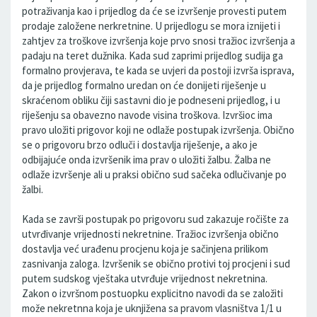
potraživanja kao i prijedlog da će se izvršenje provesti putem
prodaje založene nerkretnine. U prijedlogu se mora iznijeti i
zahtjev za troškove izvršenja koje prvo snosi tražioc izvršenja a
padaju na teret dužnika. Kada sud zaprimi prijedlog sudija ga
formalno provjerava, te kada se uvjeri da postoji izvrša isprava,
da je prijedlog formalno uredan on će donijeti riješenje u
skraćenom obliku čiji sastavni dio je podneseni prijedlog, i u
riješenju sa obavezno navode visina troškova. Izvršioc ima
pravo uložiti prigovor koji ne odlaže postupak izvršenja. Obično
se o prigovoru brzo odluči i dostavlja riješenje, a ako je
odbijajuće onda izvršenik ima prav o uložiti žalbu. Žalba ne
odlaže izvršenje ali u praksi obično sud sačeka odlučivanje po
žalbi.
Kada se završi postupak po prigovoru sud zakazuje ročište za
utvrđivanje vrijednosti nekretnine. Tražioc izvršenja obično
dostavlja već urađenu procjenu koja je sačinjena prilikom
zasnivanja zaloga. Izvršenik se obično protivi toj procjeni i sud
putem sudskog vještaka utvrđuje vrijednost nekretnina.
Zakon o izvršnom postuopku explicitno navodi da se založiti
može nekretnna koja je uknjižena sa pravom vlasništva 1/1 u