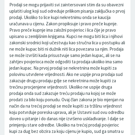
Prodaji se mogu prijaviti svi zaintersovani stim da su obavezni
uplatiti ulog koji sud određuje prilikom pisanja zaključka o prvoj
prodaji. Ukoliko to lice kupi nekretnimu onda se kaucija
uračunava u cijenu. Zakon propiksuje i pravo preče kupnje.
Pravo preče kupnje ima založni povjerioc i lica čije je pravo
upisano u zemljišnim knjigama. Kupci ne mogu biti lica i njihovi
zakonski srodnici koji učestvuju kao stručna lica u postupku ali
ne može kupac biti ni dužnik niti lica povezana sa njim. Prodaja
se može izvršiti kada prisustvuje samo jedan kupac, ali se na
zahtjev povjerioca može odgoditi ta prodaja ukoliko ima samo
jedan kupac. Na prvoj prodaji se nekretnina može kupiti za
polovinu utvrđene vrijednosti. Ako ne uspije prva prodaja sud
zakazuje drugu prodaju gdje se nekretnina može kupiti za
trećinu procjenjene vrijednosti. Ukoliko ne uspije druga
prodaja onda sud zakazuje treću prodaju na kojoj se može
prodati za bilo koju ponudu. Ovaj član zakona je bio mjenjan na
način da na trećoj prodaji se može kupiti za tržišnu vrijednost
koju potvrđuje poreska uprava, ali je Ustavni sud ovu odredbu
doveo u pitanje i do danas nije izvršeno usklađivanje. I dalje se
primjenju stare odredbe. Ukoliko na trećoj prodaji povjerioc
kupi za dug bez obzira za koju cijenu je kupio, sud ga smatra u