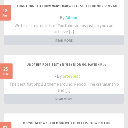
LONG LONG TITLE HOW MANY CHARS? LETS SEE 123 OK MORE? YES 60
18
Apr
- By
Admin
We have created lots of YouTube videos just so you can
achieve [...]
READ MORE
ANOTHER POST TEST YES YES YES OR NO, MAYBE NI? :-/
25
June
- By
SiteSplat
The best flat phpBB theme around. Period. Fine craftmanship
and [...]
READ MORE
DO YOU NEED A SUPER MOD? WELL HERE IT IS. CHEW ON THIS
03