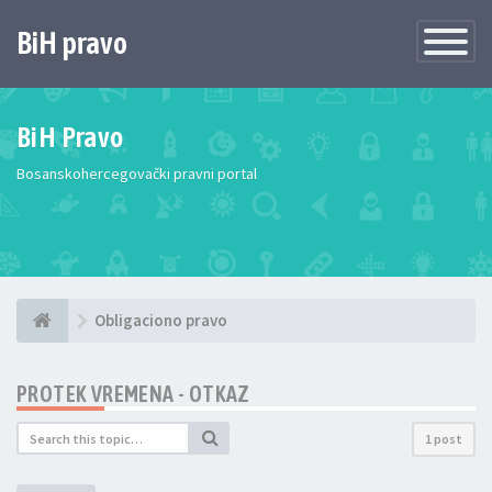
BiH pravo
Toggle
Navigatio
BiH Pravo
Bosanskohercegovački pravni portal
Obligaciono pravo
PROTEK VREMENA - OTKAZ
1 post