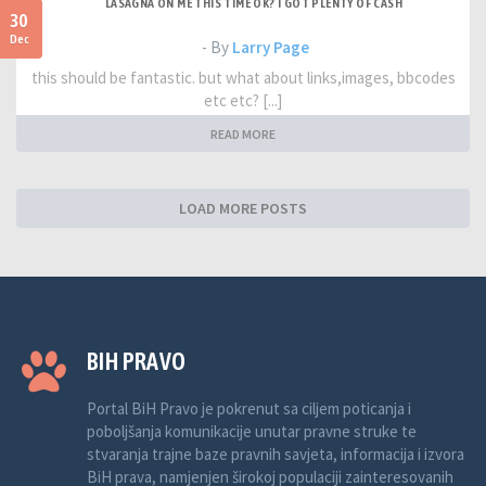
LASAGNA ON ME THIS TIME OK? I GOT PLENTY OF CASH
30
Dec
- By
Larry Page
this should be fantastic. but what about links,images, bbcodes
etc etc? [...]
READ MORE
LOAD MORE POSTS
BIH PRAVO
Portal BiH Pravo je pokrenut sa ciljem poticanja i
poboljšanja komunikacije unutar pravne struke te
stvaranja trajne baze pravnih savjeta, informacija i izvora
BiH prava, namjenjen širokoj populaciji zainteresovanih