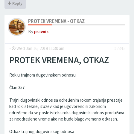
Reply
PROTEK VREMENA - OTKAZ
By
pravnik
-
Wed Jan 16, 2019 11:30 am
#2845
PROTEK VREMENA, OTKAZ
Rok u trajnom dugovinskom odnosu
Član 357
Trajni dugovinski odnos sa određenim rokom trajanja prestaje
kad rok istekne, izuzev kad je ugovoreno ili zakonom
određeno da se posle isteka roka dugovinski odnos produžava
za neodređeno vreme ako ne bude blagovremeno otkazan.
Otkaz trajnog dugovinskog odnosa