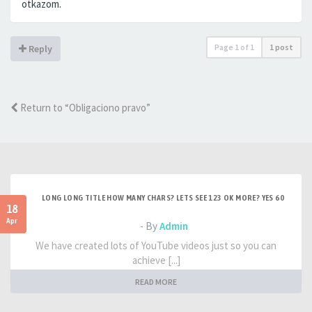
otkazom.
Page
1
of
1
1 post
Reply
Return to “Obligaciono pravo”
LONG LONG TITLE HOW MANY CHARS? LETS SEE 123 OK MORE? YES 60
18
Apr
- By
Admin
We have created lots of YouTube videos just so you can
achieve [...]
READ MORE