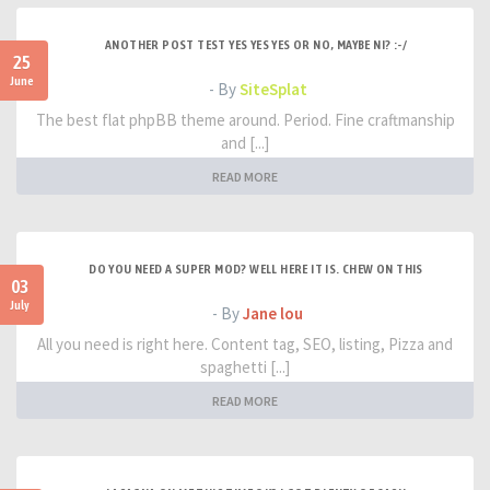
ANOTHER POST TEST YES YES YES OR NO, MAYBE NI? :-/
25
June
- By
SiteSplat
The best flat phpBB theme around. Period. Fine craftmanship
and [...]
READ MORE
DO YOU NEED A SUPER MOD? WELL HERE IT IS. CHEW ON THIS
03
July
- By
Jane lou
All you need is right here. Content tag, SEO, listing, Pizza and
spaghetti [...]
READ MORE