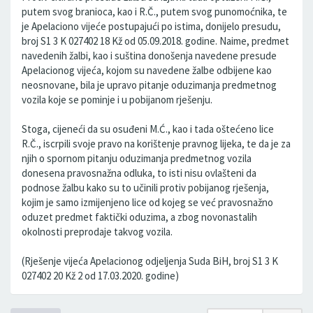
putem svog branioca, kao i R.Č., putem svog punomoćnika, te
je Apelaciono vijeće postupajući po istima, donijelo presudu,
broj S1 3 K 027402 18 Kž od 05.09.2018. godine. Naime, predmet
navedenih žalbi, kao i suština donošenja navedene presude
Apelacionog vijeća, kojom su navedene žalbe odbijene kao
neosnovane, bila je upravo pitanje oduzimanja predmetnog
vozila koje se pominje i u pobijanom rješenju.
Stoga, cijeneći da su osuđeni M.Ć., kao i tada oštećeno lice
R.Č., iscrpili svoje pravo na korištenje pravnog lijeka, te da je za
njih o spornom pitanju oduzimanja predmetnog vozila
donesena pravosnažna odluka, to isti nisu ovlašteni da
podnose žalbu kako su to učinili protiv pobijanog rješenja,
kojim je samo izmijenjeno lice od kojeg se već pravosnažno
oduzet predmet faktički oduzima, a zbog novonastalih
okolnosti preprodaje takvog vozila.
(Rješenje vijeća Apelacionog odjeljenja Suda BiH, broj S1 3 K
027402 20 Kž 2 od 17.03.2020. godine)