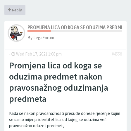
Reply
PROMJENA LICA OD KOGA SE ODUZIMA PREDMET
By
LegaForum
-
Wed Feb 17, 2021 1:08 pm
#4558
Promjena lica od koga se
oduzima predmet nakon
pravosnažnog oduzimanja
predmeta
Kada se nakon pravosnažnosti presude donese rješenje kojim
se samo mijenja identitet lica od kojeg se oduzima već
pravosnažno oduzet predmet,