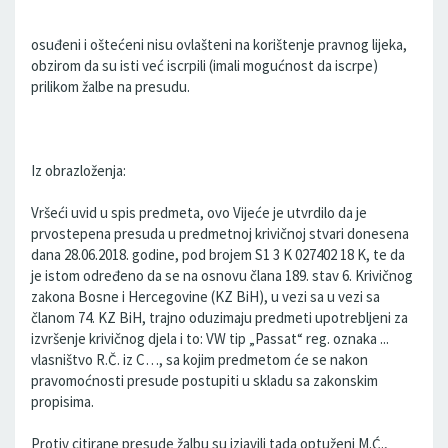
osuđeni i oštećeni nisu ovlašteni na korištenje pravnog lijeka,
obzirom da su isti već iscrpili (imali mogućnost da iscrpe)
prilikom žalbe na presudu.
Iz obrazloženja:
Vršeći uvid u spis predmeta, ovo Vijeće je utvrdilo da je
prvostepena presuda u predmetnoj krivičnoj stvari donesena
dana 28.06.2018. godine, pod brojem S1 3 K 027402 18 K, te da
je istom određeno da se na osnovu člana 189. stav 6. Krivičnog
zakona Bosne i Hercegovine (KZ BiH), u vezi sa u vezi sa
članom 74. KZ BiH, trajno oduzimaju predmeti upotrebljeni za
izvršenje krivičnog djela i to: VW tip „Passat“ reg. oznaka ...
vlasništvo R.Č. iz C…, sa kojim predmetom će se nakon
pravomoćnosti presude postupiti u skladu sa zakonskim
propisima.
Protiv citirane presude žalbu su izjavili tada optuženi M.Ć.,