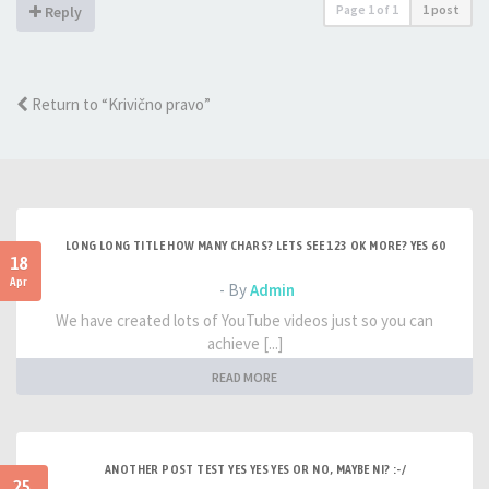
Page
1
of
1
1 post
Reply
Return to “Krivično pravo”
LONG LONG TITLE HOW MANY CHARS? LETS SEE 123 OK MORE? YES 60
18
Apr
- By
Admin
We have created lots of YouTube videos just so you can
achieve [...]
READ MORE
ANOTHER POST TEST YES YES YES OR NO, MAYBE NI? :-/
25