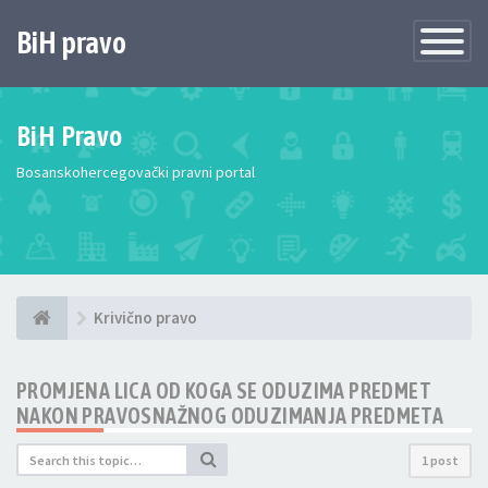
BiH pravo
Toggle
Navigatio
BiH Pravo
Bosanskohercegovački pravni portal
Krivično pravo
PROMJENA LICA OD KOGA SE ODUZIMA PREDMET
NAKON PRAVOSNAŽNOG ODUZIMANJA PREDMETA
1 post