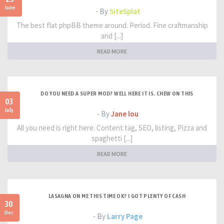
June
- By
SiteSplat
The best flat phpBB theme around. Period. Fine craftmanship
and [...]
READ MORE
DO YOU NEED A SUPER MOD? WELL HERE IT IS. CHEW ON THIS
03
July
- By
Jane lou
All you need is right here. Content tag, SEO, listing, Pizza and
spaghetti [...]
READ MORE
LASAGNA ON ME THIS TIME OK? I GOT PLENTY OF CASH
30
Dec
- By
Larry Page