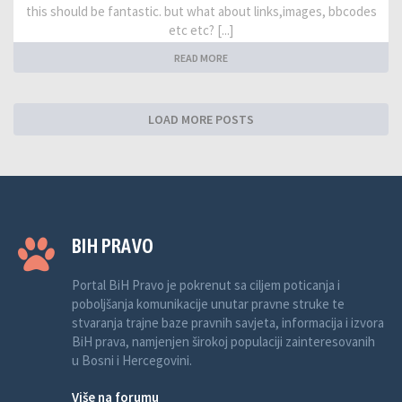
this should be fantastic. but what about links,images, bbcodes
etc etc? [...]
READ MORE
LOAD MORE POSTS
BIH PRAVO
Portal BiH Pravo je pokrenut sa ciljem poticanja i
poboljšanja komunikacije unutar pravne struke te
stvaranja trajne baze pravnih savjeta, informacija i izvora
BiH prava, namjenjen širokoj populaciji zainteresovanih
u Bosni i Hercegovini.
Više na forumu