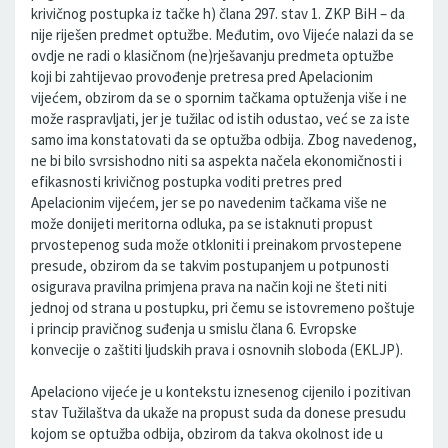
krivičnog postupka iz tačke h) člana 297. stav 1. ZKP BiH – da
nije riješen predmet optužbe. Međutim, ovo Vijeće nalazi da se
ovdje ne radi o klasičnom (ne)rješavanju predmeta optužbe
koji bi zahtijevao provođenje pretresa pred Apelacionim
vijećem, obzirom da se o spornim tačkama optuženja više i ne
može raspravljati, jer je tužilac od istih odustao, već se za iste
samo ima konstatovati da se optužba odbija. Zbog navedenog,
ne bi bilo svrsishodno niti sa aspekta načela ekonomičnosti i
efikasnosti krivičnog postupka voditi pretres pred
Apelacionim vijećem, jer se po navedenim tačkama više ne
može donijeti meritorna odluka, pa se istaknuti propust
prvostepenog suda može otkloniti i preinakom prvostepene
presude, obzirom da se takvim postupanjem u potpunosti
osigurava pravilna primjena prava na način koji ne šteti niti
jednoj od strana u postupku, pri čemu se istovremeno poštuje
i princip pravičnog suđenja u smislu člana 6. Evropske
konvecije o zaštiti ljudskih prava i osnovnih sloboda (EKLJP).
Apelaciono vijeće je u kontekstu iznesenog cijenilo i pozitivan
stav Tužilaštva da ukaže na propust suda da donese presudu
kojom se optužba odbija, obzirom da takva okolnost ide u