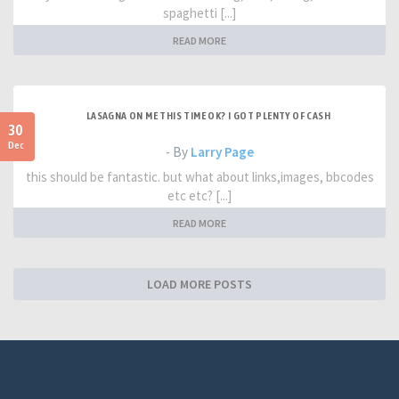
spaghetti [...]
READ MORE
LASAGNA ON ME THIS TIME OK? I GOT PLENTY OF CASH
30
Dec
- By
Larry Page
this should be fantastic. but what about links,images, bbcodes
etc etc? [...]
READ MORE
LOAD MORE POSTS