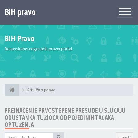
BiH pravo
Toggle
Navigatio
BiH Pravo
Bosanskohercegovački pravni portal
Krivično pravo
PREINAČENJE PRVOSTEPENE PRESUDE U SLUČAJU
ODUSTANKA TUŽIOCA OD POJEDINIH TAČAKA
OPTUŽENJA
1 post