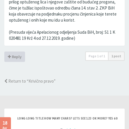
prilog optuženog lica i njegove zaštite od budućeg progona,
čime je tužilac ispoštovao odredbu člana 14. stav 2. ZKP BiH
koja obavezuje na podjednaku procjenu činjenica koje terete
optuženog i onih koje mu idu u korist.
(Presuda vijeća Apelacionog odjeljenja Suda BiH, broj: S1 1 K
020481 19 Krž 4 od 27.12.2019. godine)
Page
1
of
1
1 post
Reply
Return to “Krivično pravo”
LONG LONG TITLE HOW MANY CHARS? LETS SEE 123 OK MORE? YES 60
18
Apr