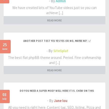
- By
Admin
We have created lots of YouTube videos just so you can
achieve [...]
READ MORE
ANOTHER POST TEST YES YES YES OR NO, MAYBE NI? :-/
25
June
- By
SiteSplat
The best flat phpBB theme around. Period. Fine craftmanship
and [...]
READ MORE
DO YOU NEED A SUPER MOD? WELL HERE IT IS. CHEW ON THIS
03
July
- By
Jane lou
All you need is right here. Content tag, SEO, listing, Pizza and