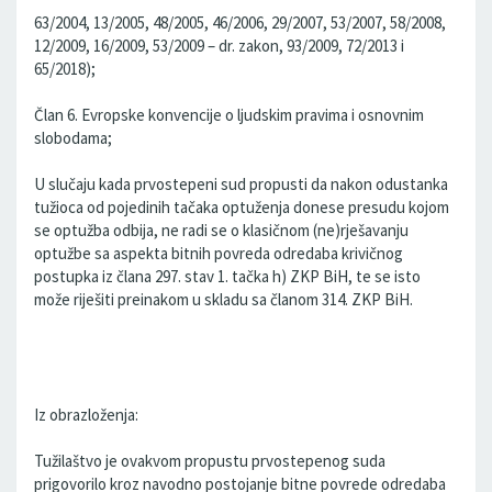
63/2004, 13/2005, 48/2005, 46/2006, 29/2007, 53/2007, 58/2008,
12/2009, 16/2009, 53/2009 – dr. zakon, 93/2009, 72/2013 i
65/2018);
Član 6. Evropske konvencije o ljudskim pravima i osnovnim
slobodama;
U slučaju kada prvostepeni sud propusti da nakon odustanka
tužioca od pojedinih tačaka optuženja donese presudu kojom
se optužba odbija, ne radi se o klasičnom (ne)rješavanju
optužbe sa aspekta bitnih povreda odredaba krivičnog
postupka iz člana 297. stav 1. tačka h) ZKP BiH, te se isto
može riješiti preinakom u skladu sa članom 314. ZKP BiH.
Iz obrazloženja:
Tužilaštvo je ovakvom propustu prvostepenog suda
prigovorilo kroz navodno postojanje bitne povrede odredaba