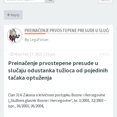
Reply
PREINAČENJE PRVOSTEPENE PRESUDE U SLUČAJU
By
LegaForum
-
Wed Feb 17, 2021 1:10 pm
#4559
Preinačenje prvostepene presude u
slučaju odustanka tužioca od pojedinih
tačaka optuženja
Član 314. Zakona o krivičnom postupku Bosne i Hercegovine
(„Službeni glasnik Bosne i Hercegovine“, br. 3/2003, 32/2003 –
ispr., 36/2003, 26/2004,