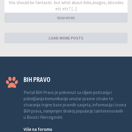
this should be fantastic. but what about links,images, bbcodes
etc etc? [...]
READ MORE
LOAD MORE POSTS
BIH PRAVO
Portal BiH Pravo je pokrenut sa ciljem poticanja i
poboljšanja komunikacije unutar pravne struke te
stvaranja trajne baze pravnih savjeta, informacija i izvora
BiH prava, namjenjen širokoj populaciji zainteresovanih
u Bosni i Hercegovini.
Više na forumu