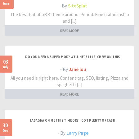
June
- By
SiteSplat
The best flat phpBB theme around. Period. Fine craftmanship
and [...]
READ MORE
DO YOU NEED A SUPER MOD? WELL HERE IT IS. CHEW ON THIS
03
July
- By
Jane lou
All you need is right here. Content tag, SEO, listing, Pizza and
spaghetti [...]
READ MORE
LASAGNA ON ME THIS TIME OK? I GOT PLENTY OF CASH
30
Dec
- By
Larry Page