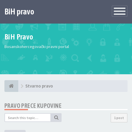
BiH pravo
Toggle
Navigatio
BiH Pravo
Bosanskohercegovački pravni portal
Stvarno pravo
PRAVO PRECE KUPOVINE
1 post