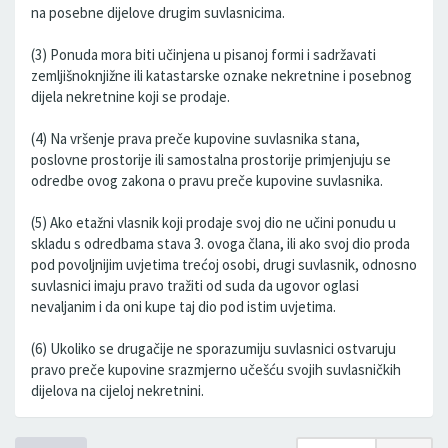
na posebne dijelove drugim suvlasnicima.
(3) Ponuda mora biti učinjena u pisanoj formi i sadržavati
zemljišnoknjižne ili katastarske oznake nekretnine i posebnog
dijela nekretnine koji se prodaje.
(4) Na vršenje prava preče kupovine suvlasnika stana,
poslovne prostorije ili samostalna prostorije primjenjuju se
odredbe ovog zakona o pravu preče kupovine suvlasnika.
(5) Ako etažni vlasnik koji prodaje svoj dio ne učini ponudu u
skladu s odredbama stava 3. ovoga člana, ili ako svoj dio proda
pod povoljnijim uvjetima trećoj osobi, drugi suvlasnik, odnosno
suvlasnici imaju pravo tražiti od suda da ugovor oglasi
nevaljanim i da oni kupe taj dio pod istim uvjetima.
(6) Ukoliko se drugačije ne sporazumiju suvlasnici ostvaruju
pravo preče kupovine srazmjerno učešću svojih suvlasničkih
dijelova na cijeloj nekretnini.