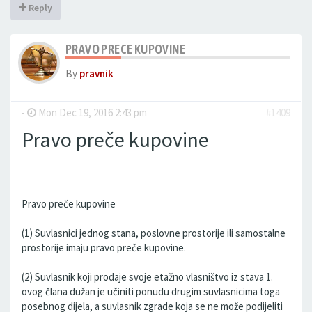
Reply
PRAVO PRECE KUPOVINE
By
pravnik
-
Mon Dec 19, 2016 2:43 pm
#1409
Pravo preče kupovine
Pravo preče kupovine
(1) Suvlasnici jednog stana, poslovne prostorije ili samostalne
prostorije imaju pravo preče kupovine.
(2) Suvlasnik koji prodaje svoje etažno vlasništvo iz stava 1.
ovog člana dužan je učiniti ponudu drugim suvlasnicima toga
posebnog dijela, a suvlasnik zgrade koja se ne može podijeliti