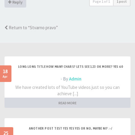
Page
1
of
1
1 post
Reply
Return to “Stvarno pravo”
LONG LONG TITLE HOW MANY CHARS? LETS SEE 123 OK MORE? YES 60
18
Apr
- By
Admin
We have created lots of YouTube videos just so you can
achieve [...]
READ MORE
ANOTHER POST TEST YES YES YES OR NO, MAYBE NI? :-/
25