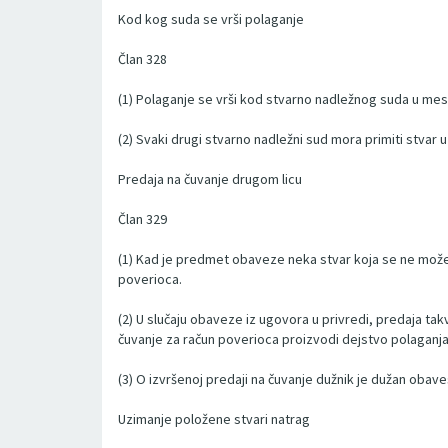
Kod kog suda se vrši polaganje
Član 328
(1) Polaganje se vrši kod stvarno nadležnog suda u mest
(2) Svaki drugi stvarno nadležni sud mora primiti stvar
Predaja na čuvanje drugom licu
Član 329
(1) Kad je predmet obaveze neka stvar koja se ne može 
poverioca.
(2) U slučaju obaveze iz ugovora u privredi, predaja tak
čuvanje za račun poverioca proizvodi dejstvo polaganj
(3) O izvršenoj predaji na čuvanje dužnik je dužan obave
Uzimanje položene stvari natrag