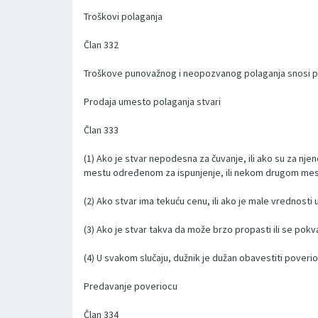
Troškovi polaganja
Član 332
Troškove punovažnog i neopozvanog polaganja snosi pove
Prodaja umesto polaganja stvari
Član 333
(1) Ako je stvar nepodesna za čuvanje, ili ako su za nje
mestu određenom za ispunjenje, ili nekom drugom mestu 
(2) Ako stvar ima tekuću cenu, ili ako je male vrednost
(3) Ako je stvar takva da može brzo propasti ili se pokva
(4) U svakom slučaju, dužnik je dužan obavestiti poveri
Predavanje poveriocu
Član 334