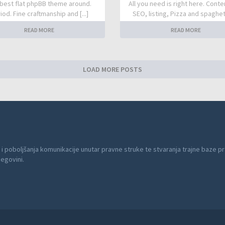
best flat phpBB theme around.
All you need is right here. Conte
iod. Fine craftmanship and [...]
SEO, listing, Pizza and spaghetti
READ MORE
READ MORE
LOAD MORE POSTS
 i poboljšanja komunikacije unutar pravne struke te stvaranja trajne baze pr
cegovini.