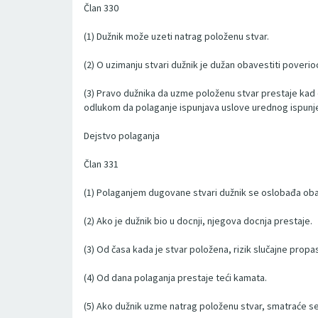
Član 330
(1) Dužnik može uzeti natrag položenu stvar.
(2) O uzimanju stvari dužnik je dužan obavestiti poverio
(3) Pravo dužnika da uzme položenu stvar prestaje kad 
odlukom da polaganje ispunjava uslove urednog ispunje
Dejstvo polaganja
Član 331
(1) Polaganjem dugovane stvari dužnik se oslobađa obav
(2) Ako je dužnik bio u docnji, njegova docnja prestaje.
(3) Od časa kada je stvar položena, rizik slučajne propast
(4) Od dana polaganja prestaje teći kamata.
(5) Ako dužnik uzme natrag položenu stvar, smatraće se k