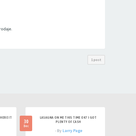
rodaje.
1 post
HERE IT
LASAGNA ON ME THIS TIME OK? I GOT
30
PLENTY OF CASH
Dec
- By
Larry Page