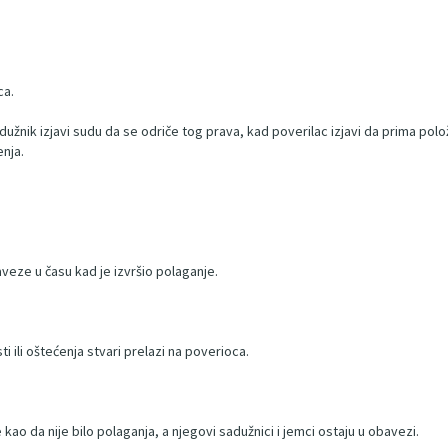
ca.
dužnik izjavi sudu da se odriče tog prava, kad poverilac izjavi da prima p
nja.
eze u času kad je izvršio polaganje.
i ili oštećenja stvari prelazi na poverioca.
ao da nije bilo polaganja, a njegovi sadužnici i jemci ostaju u obavezi.