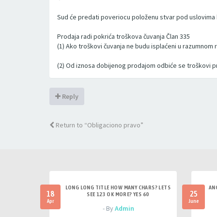
Sud će predati poveriocu položenu stvar pod uslovima k
Prodaja radi pokrića troškova čuvanja Član 335
(1) Ako troškovi čuvanja ne budu isplaćeni u razumnom ro
(2) Od iznosa dobijenog prodajom odbiće se troškovi pro
Reply
Return to “Obligaciono pravo”
LONG LONG TITLE HOW MANY CHARS? LETS
AN
18
25
SEE 123 OK MORE? YES 60
Apr
June
- By
Admin