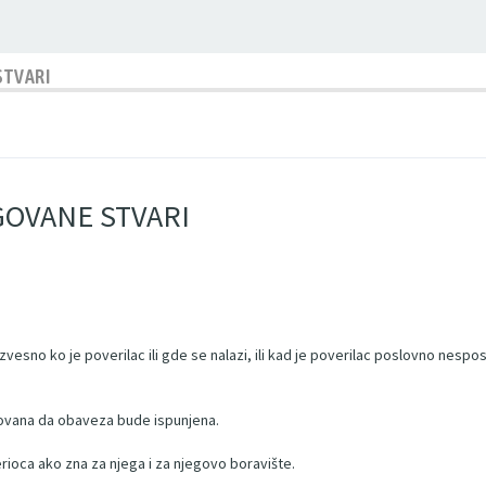
STVARI
GOVANE STVARI
e neizvesno ko je poverilac ili gde se nalazi, ili kad je poverilac poslovno ne
resovana da obaveza bude ispunjena.
erioca ako zna za njega i za njegovo boravište.