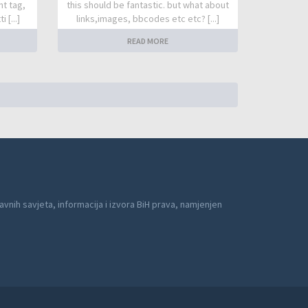
nt tag,
this should be fantastic. but what about
 [...]
links,images, bbcodes etc etc? [...]
READ MORE
avnih savjeta, informacija i izvora BiH prava, namjenjen