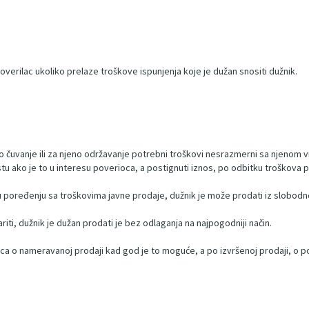
rilac ukoliko prelaze troškove ispunjenja koje je dužan snositi dužnik.
no čuvanje ili za njeno održavanje potrebni troškovi nesrazmerni sa njenom v
ako je to u interesu poverioca, a postignuti iznos, po odbitku troškova p
i u poređenju sa troškovima javne prodaje, dužnik je može prodati iz slobodn
riti, dužnik je dužan prodati je bez odlaganja na najpogodniji način.
oca o nameravanoj prodaji kad god je to moguće, a po izvršenoj prodaji, o p