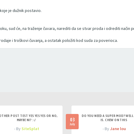
oje je dužnik postavio.
ku, sud će, na traženje čuvara, narediti da se stvar proda i odrediti način p
daje i troškovi čuvanja, a ostatak položiti kod suda za poverioca.
OTHER POST TEST YES YES YES OR NO,
DO YOU NEED A SUPER MOD? WELL 
03
MAYBE NI? :-/
IS. CHEW ON THIS
July
- By
SiteSplat
- By
Jane lou