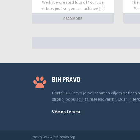
We have created lots of YouTube
The 
videos just so you can achieve [...]
Per
READ MORE
BIH PRAVO
Portal BiH Pravo je pokrenut sa ciljem poticanja
širokoj populaciji zainteresovanih u Bosni i Her
Više na forumu
Razvoj: www.bih-pravo.org
Anwalt