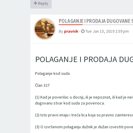
Reply
POLAGANJE I PRODAJA DUGOVANE 
By
pravnik
-
Tue Jan 15, 2019 2:59 pm
POLAGANJE I PRODAJA DU
Polaganje kod suda
Član 327
(1) Kad je poverilac u docnji, ili je nepoznat, ili kad j
dugovanu stvar kod suda za poverioca.
(2) Isto pravo imaju i treća lica koja su pravno zainte
(3) O izvršenom polaganju dužnik je dužan izvestiti pov