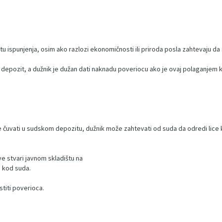
u ispunjenja, osim ako razlozi ekonomičnosti ili priroda posla zahtevaju da 
 u depozit, a dužnik je dužan dati naknadu poveriocu ako je ovaj polaganjem
čuvati u sudskom depozitu, dužnik može zahtevati od suda da odredi lice ko
ve stvari javnom skladištu na
a kod suda.
stiti poverioca.