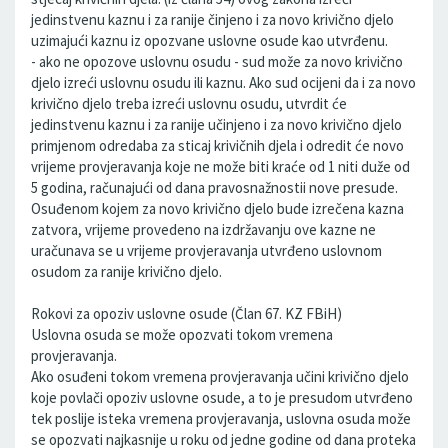
jedinstvenu kaznu i za ranije činjeno i za novo krivično djelo
uzimajući kaznu iz opozvane uslovne osude kao utvrđenu.
- ako ne opozove uslovnu osudu - sud može za novo krivično
djelo izreći uslovnu osudu ili kaznu. Ako sud ocijeni da i za novo
krivično djelo treba izreći uslovnu osudu, utvrdit će
jedinstvenu kaznu i za ranije učinjeno i za novo krivično djelo
primjenom odredaba za sticaj krivičnih djela i odredit će novo
vrijeme provjeravanja koje ne može biti kraće od 1 niti duže od
5 godina, računajući od dana pravosnažnostii nove presude.
Osuđenom kojem za novo krivično djelo bude izrečena kazna
zatvora, vrijeme provedeno na izdržavanju ove kazne ne
uračunava se u vrijeme provjeravanja utvrđeno uslovnom
osudom za ranije krivično djelo.
Rokovi za opoziv uslovne osude (Član 67. KZ FBiH)
Uslovna osuda se može opozvati tokom vremena
provjeravanja.
Ako osuđeni tokom vremena provjeravanja učini krivično djelo
koje povlači opoziv uslovne osude, a to je presudom utvrđeno
tek poslije isteka vremena provjeravanja, uslovna osuda može
se opozvati najkasnije u roku od jedne godine od dana proteka