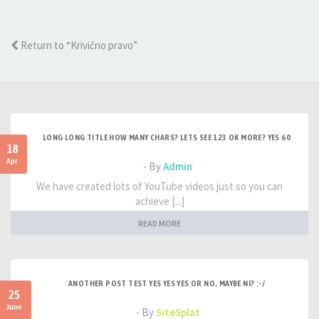
Return to “Krivično pravo”
LONG LONG TITLE HOW MANY CHARS? LETS SEE 123 OK MORE? YES 60
18
Apr
- By
Admin
We have created lots of YouTube videos just so you can
achieve [...]
READ MORE
ANOTHER POST TEST YES YES YES OR NO, MAYBE NI? :-/
25
June
- By
SiteSplat