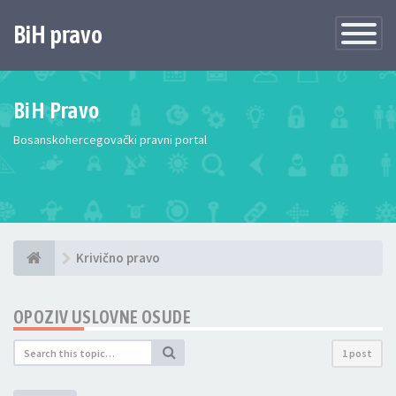
BiH pravo
Toggle
Navigatio
BiH Pravo
Bosanskohercegovački pravni portal
Krivično pravo
OPOZIV USLOVNE OSUDE
1 post