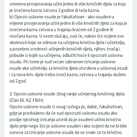
vremena provjeravanja učini jedno ili više krivičnih djela za koja
je izrečena kazna zatvora 2 godine ili teža kazna.
b) Opoziv uslovne osude je fakultativan - ako osuđeni u
vrijeme provjeravanja učini jedno ili više krivičnih djela za koja je
izrečena kazna zatvora u trajanju kraćem od 2 godine ili
novčana kazna. U ovom slučaju, sud će, nakon što ocijeni sve
okolnosti koje se odnose na učinjena krivična djela i učinitelja,
a posebno srodnost učinjenih krivičnih djela, njihov značaj i
pobude iz kojih su učinjena, odlučiti hoće li opozvati uslovnu
osudu. Pri tome je sud vezan zabranom izricanja uslovne
osude ako učinitelju za krivična djela utvrđena u uslovnoj osudi
i za nova kriv. djela treba izreći kaznu zatvora u trajanju dužem
od 2 god.
2. Opoziv uslovne osude zbog ranije učinjenog krivičnog djela
(Član 65. KZ FBiH)
Opoziv uslovne osude iz ovog razloga je, dakle, fakultativan,
gdje je predviđeno da će sud opozvati uslovnu osudu ako
poslije njezinog izricanja utvrdi da je osuđeni učinio krivično
djelo prije nego što je uslovno osuđen i ako ocijeni da ne bi bilo
osnova za izricanje uslovne osude da se znalo za to krivično