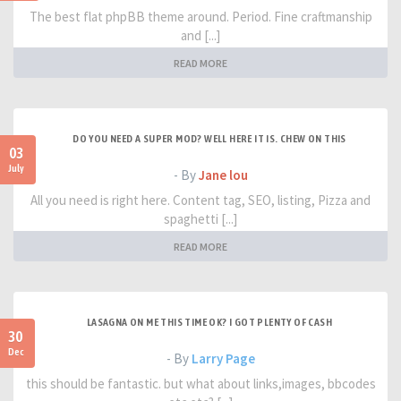
The best flat phpBB theme around. Period. Fine craftmanship
and [...]
READ MORE
DO YOU NEED A SUPER MOD? WELL HERE IT IS. CHEW ON THIS
03
July
- By
Jane lou
All you need is right here. Content tag, SEO, listing, Pizza and
spaghetti [...]
READ MORE
LASAGNA ON ME THIS TIME OK? I GOT PLENTY OF CASH
30
Dec
- By
Larry Page
this should be fantastic. but what about links,images, bbcodes