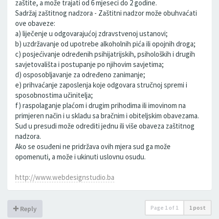
zaštite, a može trajati od 6 mjeseci do 2 godine.
Sadržaj zaštitnog nadzora - Zaštitni nadzor može obuhvaćati
ove obaveze:
a) liječenje u odgovarajućoj zdravstvenoj ustanovi;
b) uzdržavanje od upotrebe alkoholnih pića ili opojnih droga;
c) posjećivanje određenih psihijatrijskih, psiholoških i drugih
savjetovališta i postupanje po njihovim savjetima;
d) osposobljavanje za određeno zanimanje;
e) prihvaćanje zaposlenja koje odgovara stručnoj spremi i
sposobnostima učinitelja;
f) raspolaganje plaćom i drugim prihodima ili imovinom na
primjeren način i u skladu sa bračnim i obiteljskim obavezama.
Sud u presudi može odrediti jednu ili više obaveza zaštitnog
nadzora.
Ako se osuđeni ne pridržava ovih mjera sud ga može
opomenuti, a može i ukinuti uslovnu osudu.
http://www.webdesignstudio.ba
Page
1
of
1
1 post
Reply