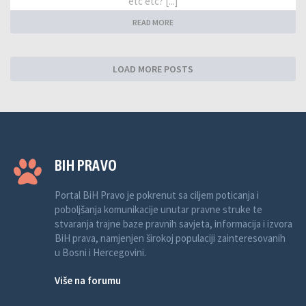
etc etc? [...]
READ MORE
LOAD MORE POSTS
BIH PRAVO
Portal BiH Pravo je pokrenut sa ciljem poticanja i
poboljšanja komunikacije unutar pravne struke te
stvaranja trajne baze pravnih savjeta, informacija i izvora
BiH prava, namjenjen širokoj populaciji zainteresovanih
u Bosni i Hercegovini.
Više na forumu