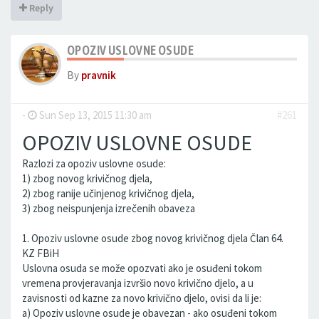
Reply
OPOZIV USLOVNE OSUDE
By
pravnik
-
Sun Sep 13, 2015 11:30 am
#261
OPOZIV USLOVNE OSUDE
Razlozi za opoziv uslovne osude:
1) zbog novog krivičnog djela,
2) zbog ranije učinjenog krivičnog djela,
3) zbog neispunjenja izrečenih obaveza
1. Opoziv uslovne osude zbog novog krivičnog djela Član 64.
KZ FBiH
Uslovna osuda se može opozvati ako je osuđeni tokom
vremena provjeravanja izvršio novo krivično djelo, a u
zavisnosti od kazne za novo krivično djelo, ovisi da li je:
a) Opoziv uslovne osude je obavezan - ako osuđeni tokom