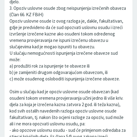
djelo.
3. Opoziv uslovne osude zbog neispunjenja izrečenih obaveza
(Član 66. KZ FBiH)
Opoziv uslovne osude iz ovog razloga je, dakle, fakultativan,
gdje je predviđeno da će sud opozvati uslovnu osudu i izreći
izvršenje izrečene kazne ako osuđeni tokom određenog
vremena provjeravanja ne ispuni izrečenu obavezu u
slučajevima kad je mogao ispuniti tu obavezu.
U slučaju nemogućnosti ispunjenja izrečene obaveze sud
može:
a) produžiti rok za ispunjenje te obaveze ili
b) je zamijeniti drugom odgovarajućom obavezom, ili
c) može osuđenog osloboditi ispunjenja izrečene obaveze.
Osim u slučaju kad je opoziv uslovne osude obavezan (kad
osuđeni tokom vremena provjeravanja učini jedno ili više kriv.
djela za koja je izrečena kazna zatvora 2 god. ili teža kazna),
kod svih ostalih navedenih razloga opoziv uslovne osude
fakultativan, tj. nakon što ocjeni razloge za opoziv, sud može
ali i ne mora opozvati uslovnu osudu, pa:
- ako opozove uslovnu osudu - sud će primjenom odredaba za
stjecaj krivičnih djela. (iz člana 54) ovog zakona izreći