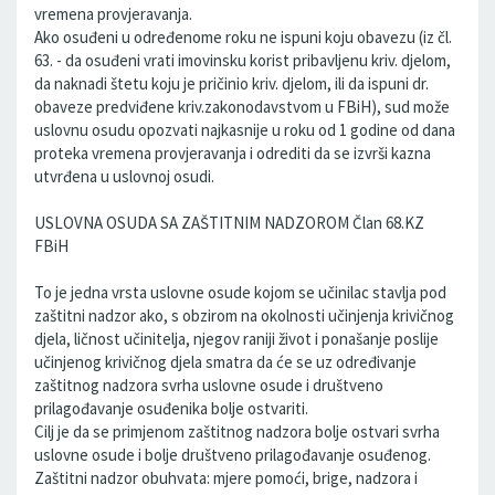
vremena provjeravanja.
Ako osuđeni u određenome roku ne ispuni koju obavezu (iz čl.
63. - da osuđeni vrati imovinsku korist pribavljenu kriv. djelom,
da naknadi štetu koju je pričinio kriv. djelom, ili da ispuni dr.
obaveze predviđene kriv.zakonodavstvom u FBiH), sud može
uslovnu osudu opozvati najkasnije u roku od 1 godine od dana
proteka vremena provjeravanja i odrediti da se izvrši kazna
utvrđena u uslovnoj osudi.
USLOVNA OSUDA SA ZAŠTITNIM NADZOROM Član 68.KZ
FBiH
To je jedna vrsta uslovne osude kojom se učinilac stavlja pod
zaštitni nadzor ako, s obzirom na okolnosti učinjenja krivičnog
djela, ličnost učinitelja, njegov raniji život i ponašanje poslije
učinjenog krivičnog djela smatra da će se uz određivanje
zaštitnog nadzora svrha uslovne osude i društveno
prilagođavanje osuđenika bolje ostvariti.
Cilj je da se primjenom zaštitnog nadzora bolje ostvari svrha
uslovne osude i bolje društveno prilagođavanje osuđenog.
Zaštitni nadzor obuhvata: mjere pomoći, brige, nadzora i