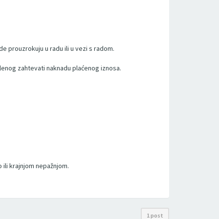
e prouzrokuju u radu ili u vezi s radom.
slenog zahtevati naknadu plaćenog iznosa.
 ili krajnjom nepažnjom.
1 post