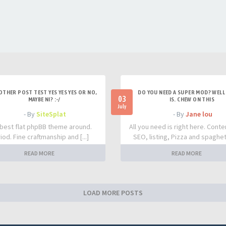
OTHER POST TEST YES YES YES OR NO,
DO YOU NEED A SUPER MOD? WELL 
03
MAYBE NI? :-/
IS. CHEW ON THIS
July
- By
SiteSplat
- By
Jane lou
best flat phpBB theme around.
All you need is right here. Conte
iod. Fine craftmanship and [...]
SEO, listing, Pizza and spaghetti
READ MORE
READ MORE
LOAD MORE POSTS