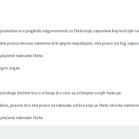
oslodavce u pogledu odgovornosti za štetu koju zaposleni koji kod njih rad
posleni prouzrokovao namerno ili krajnjom nepažnjom, ima pravo od tog zapo
isplaćene naknade štete.
jegov organ
rokuje trećem licu u vršenju ili u vezi sa vršenjem svojih funkcija.
eno, pravno lice ima pravo na naknadu od lica koje je štetu skrivilo namerno
isplaćene naknade štete.