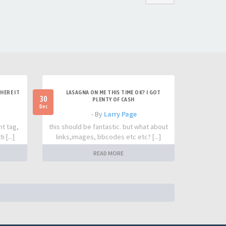
HERE IT
LASAGNA ON ME THIS TIME OK? I GOT
30
PLENTY OF CASH
Dec
- By
Larry Page
nt tag,
this should be fantastic. but what about
 [...]
links,images, bbcodes etc etc? [...]
READ MORE