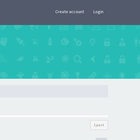
×
Create account
Login
1 post