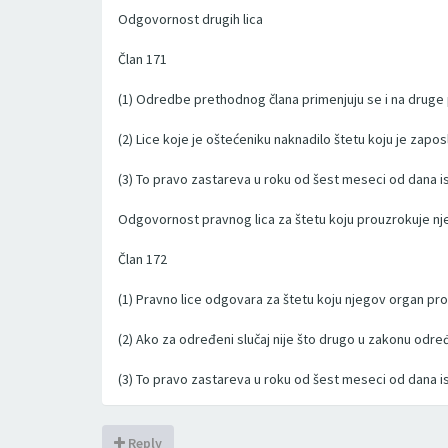
Odgovornost drugih lica
Član 171
(1) Odredbe prethodnog člana primenjuju se i na druge p
(2) Lice koje je oštećeniku naknadilo štetu koju je za
(3) To pravo zastareva u roku od šest meseci od dana 
Odgovornost pravnog lica za štetu koju prouzrokuje n
Član 172
(1) Pravno lice odgovara za štetu koju njegov organ prouz
(2) Ako za određeni slučaj nije što drugo u zakonu određ
(3) To pravo zastareva u roku od šest meseci od dana 
Reply