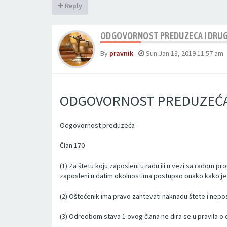
Reply
ODGOVORNOST PREDUZECA I DRUGI
By
pravnik
-
Sun Jan 13, 2019 11:57 am
ODGOVORNOST PREDUZEĆA 
Odgovornost preduzeća
Član 170
(1) Za štetu koju zaposleni u radu ili u vezi sa radom
zaposleni u datim okolnostima postupao onako kako je 
(2) Oštećenik ima pravo zahtevati naknadu štete i nep
(3) Odredbom stava 1 ovog člana ne dira se u pravila o 