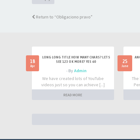
Return to “Obligaciono pravo”
LONG LONG TITLE HOW MANY CHARS? LETS
AN
18
25
SEE 123 OK MORE? YES 60
Apr
June
- By
Admin
We have created lots of YouTube
The 
videos just so you can achieve [...]
Per
READ MORE