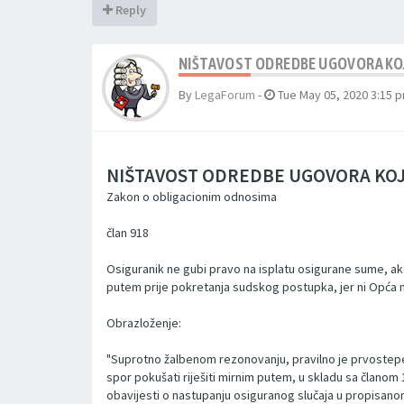
Reply
NIŠTAVOST ODREDBE UGOVORA KOJ
By
LegaForum
-
Tue May 05, 2020 3:15 
NIŠTAVOST ODREDBE UGOVORA KOJ
Zakon o obligacionim odnosima
član 918
Osiguranik ne gubi pravo na isplatu osigurane sume, ako
putem prije pokretanja sudskog postupka, jer ni Opća 
Obrazloženje:
"Suprotno žalbenom rezonovanju, pravilno je prvostepen
spor pokušati riješiti mirnim putem, u skladu sa članom
obavijesti o nastupanju osiguranog slučaja u propisano