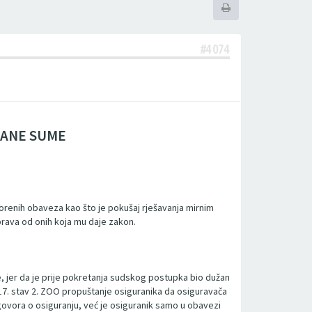
#4074
RANE SUME
vorenih obaveza kao što je pokušaj rješavanja mirnim
rava od onih koja mu daje zakon.
, jer da je prije pokretanja sudskog postupka bio dužan
917. stav 2. ZOO propuštanje osiguranika da osiguravača
govora o osiguranju, već je osiguranik samo u obavezi