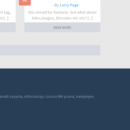
Dec
- By
Larry Page
nt tag,
this should be fantastic. but what about
 [...]
links,images, bbcodes etc etc? [...]
READ MORE
avnih savjeta, informacija i izvora BiH prava, namjenjen