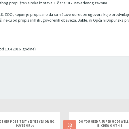
, zbog propuštanja roka iz stava 1. člana 917. navedenog zakona.
918. ZOO, kojom je propisano da su ništave odredbe ugovora koje predviđaju
rši neku od propisanih ili ugovorenih obaveza. Dakle, ni Opća ni Dopunska p
od 13.4.2016. godine)
OTHER POST TEST YES YES YES OR NO,
DO YOU NEED A SUPER MOD? WELL 
03
MAYBE NI? :-/
IS. CHEW ON THIS