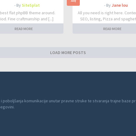
July
- By
SiteSplat
- By
Jane lou
best flat phpBB theme around.
All you need is right here. Conte
iod. Fine craftmanship and [...]
SEO, listing, Pizza and spaghetti
READ MORE
READ MORE
LOAD MORE POSTS
 i poboljšanja komunikacije unutar pravne struke te stvaranja trajne baze pr
cegovini.