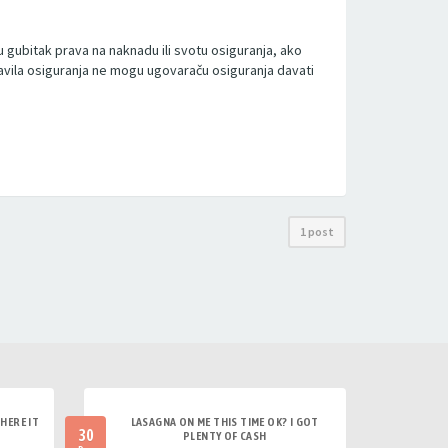
 gubitak prava na naknadu ili svotu osiguranja, ako
ravila osiguranja ne mogu ugovaraču osiguranja davati
1 post
HERE IT
LASAGNA ON ME THIS TIME OK? I GOT
30
PLENTY OF CASH