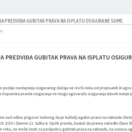
A PREDVIĐA GUBITAK PRAVA NA ISPLATU OSIGURANE SUME
pm
A PREDVIĐA GUBITAK PRAVA NA ISPLATU OSIGU
 poslije nastupanja osiguranog slučaja ne izvrši neku od propisanih ili ugo
ni Dopunska pravila osiguranja ne mogu ugovaraču osiguranja davati manje p
i sud odbio prigovor tuženog da je tužitelj izgubio pravo na naknadu štete
 19. ZOO i članom 11. tačka 6. Općih pravila, budući da prema odredbi člana 
m roku, ne može imati za posljedicu gubitak prava na naknadu, na osnovu u