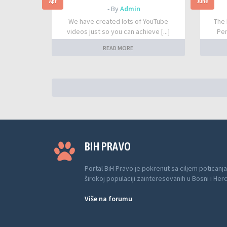
Apr
June
- By
Admin
We have created lots of YouTube
The 
videos just so you can achieve [...]
Per
READ MORE
BIH PRAVO
Portal BiH Pravo je pokrenut sa ciljem poticanja
širokoj populaciji zainteresovanih u Bosni i Her
Više na forumu