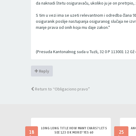
da naknadi štetu osiguravaču, ukoliko ju je on pretrpio
S tim u vezi ima se uzeti relevantnom i odredba člana 
osiguranik poslije nastupanja osiguranog slučaja ne izv
manje prava od onih koja mu daje zakon."
(Presuda Kantonalnog suda u Tuzli, 32 0 P 113001 12 Gž 
Reply
Return to “Obligaciono pravo”
LONG LONG TITLE HOW MANY CHARS? LETS
AN
18
25
SEE 123 OK MORE? YES 60