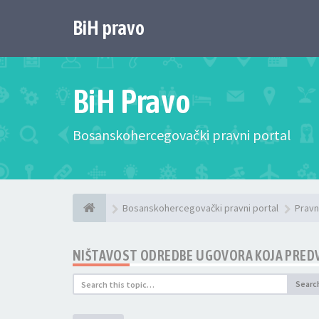
BiH pravo
BiH Pravo
Bosanskohercegovački pravni portal
Bosanskohercegovački pravni portal
Pravn
NIŠTAVOST ODREDBE UGOVORA KOJA PREDV
Searc