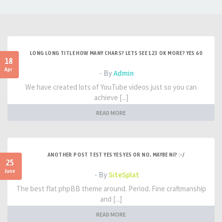
LONG LONG TITLE HOW MANY CHARS? LETS SEE 123 OK MORE? YES 60
18
Apr
- By
Admin
We have created lots of YouTube videos just so you can
achieve [...]
READ MORE
ANOTHER POST TEST YES YES YES OR NO, MAYBE NI? :-/
25
June
- By
SiteSplat
The best flat phpBB theme around. Period. Fine craftmanship
and [...]
READ MORE