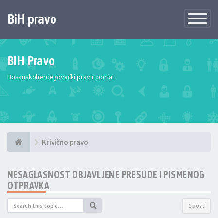
BiH pravo
Toggle
Navigatio
BiH Pravo
Bosanskohercegovački pravni portal
Krivično pravo
NESAGLASNOST OBJAVLJENE PRESUDE I PISMENOG
OTPRAVKA
1 post