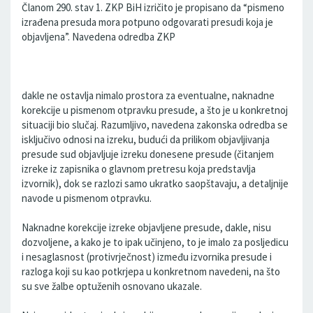
Članom 290. stav 1. ZKP BiH izričito je propisano da “pismeno
izrađena presuda mora potpuno odgovarati presudi koja je
objavljena”. Navedena odredba ZKP
dakle ne ostavlja nimalo prostora za eventualne, naknadne
korekcije u pismenom otpravku presude, a što je u konkretnoj
situaciji bio slučaj. Razumljivo, navedena zakonska odredba se
isključivo odnosi na izreku, budući da prilikom objavljivanja
presude sud objavljuje izreku donesene presude (čitanjem
izreke iz zapisnika o glavnom pretresu koja predstavlja
izvornik), dok se razlozi samo ukratko saopštavaju, a detaljnije
navode u pismenom otpravku.
Naknadne korekcije izreke objavljene presude, dakle, nisu
dozvoljene, a kako je to ipak učinjeno, to je imalo za posljedicu
i nesaglasnost (protivrječnost) između izvornika presude i
razloga koji su kao potkrjepa u konkretnom navedeni, na što
su sve žalbe optuženih osnovano ukazale.