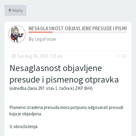
Reply
NESAGLASNOST OBJAVLJENE PRESUDE I PISMEN
By
LegaForum
-
Tue Aug 06, 2019 7:13 am
#3380
Nesaglasnost objavljene
presude i pismenog otpravka
(odredba člana 297. stav 1. tačka k) ZKP BiH)
Pismeno izrađena presuda mora potpuno odgovarati presudi
koja je objavljena.
Iz obrazloženja: