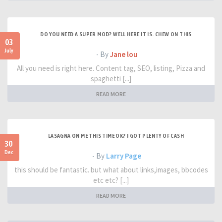
DO YOU NEED A SUPER MOD? WELL HERE IT IS. CHEW ON THIS
03
July
- By
Jane lou
All you need is right here. Content tag, SEO, listing, Pizza and
spaghetti [...]
READ MORE
LASAGNA ON ME THIS TIME OK? I GOT PLENTY OF CASH
30
Dec
- By
Larry Page
this should be fantastic. but what about links,images, bbcodes
etc etc? [...]
READ MORE