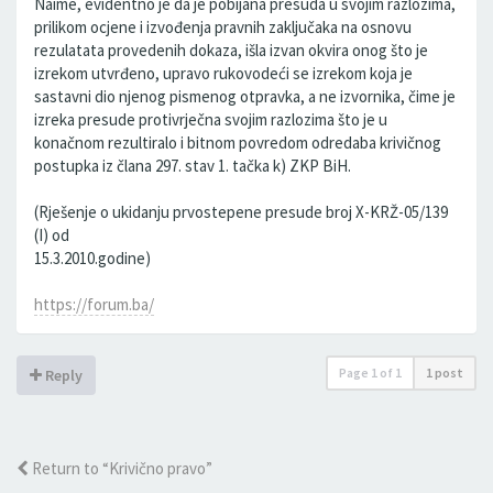
Naime, evidentno je da je pobijana presuda u svojim razlozima,
prilikom ocjene i izvođenja pravnih zaključaka na osnovu
rezulatata provedenih dokaza, išla izvan okvira onog što je
izrekom utvrđeno, upravo rukovodeći se izrekom koja je
sastavni dio njenog pismenog otpravka, a ne izvornika, čime je
izreka presude protivrječna svojim razlozima što je u
konačnom rezultiralo i bitnom povredom odredaba krivičnog
postupka iz člana 297. stav 1. tačka k) ZKP BiH.
(Rješenje o ukidanju prvostepene presude broj X-KRŽ-05/139
(I) od
15.3.2010.godine)
https://forum.ba/
Page
1
of
1
1 post
Reply
Return to “Krivično pravo”