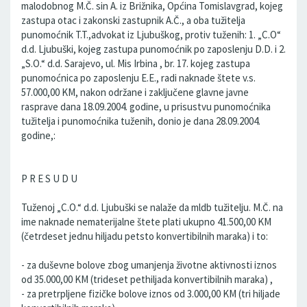
malodobnog M.Č. sin A. iz Brižnika, Općina Tomislavgrad, kojeg
zastupa otac i zakonski zastupnik A.Č., a oba tužitelja
punomoćnik T.T.,advokat iz Ljubuškog, protiv tuženih: 1. „C.O“
d.d. Ljubuški, kojeg zastupa punomoćnik po zaposlenju D.D. i 2.
„S.O.“ d.d. Sarajevo, ul. Mis Irbina , br. 17. kojeg zastupa
punomoćnica po zaposlenju E.E., radi naknade štete v.s.
57.000,00 KM, nakon održane i zaključene glavne javne
rasprave dana 18.09.2004. godine, u prisustvu punomoćnika
tužitelja i punomoćnika tuženih, donio je dana 28.09.2004.
godine,:
P R E S U D U
Tuženoj „C.O.“ d.d. Ljubuški se nalaže da mldb tužitelju. M.Č. na
ime naknade nematerijalne štete plati ukupno 41.500,00 KM
(četrdeset jednu hiljadu petsto konvertibilnih maraka) i to:
- za duševne bolove zbog umanjenja životne aktivnosti iznos
od 35.000,00 KM (trideset pethiljada konvertibilnih maraka) ,
- za pretrpljene fizičke bolove iznos od 3.000,00 KM (tri hiljade