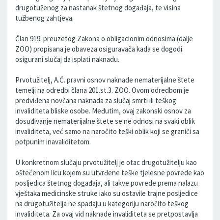
drugotuženog za nastanak štetnog događaja, te visina
tužbenog zahtjeva.
Član 919. preuzetog Zakona o obligacionim odnosima (dalje
ZOO) propisana je obaveza osiguravača kada se dogodi
osigurani slučaj da isplati naknadu.
Prvotužitelj, A.Č. pravni osnov naknade nematerijalne štete
temelji na odredbi člana 201.st.3. ZOO. Ovom odredbom je
predviđena novčana naknada za slučaj smrti ili teškog
invaliditeta bliske osobe. Međutim, ovaj zakonski osnov za
dosuđivanje nematerijalne štete se ne odnosi na svaki oblik
invaliditeta, već samo na naročito teški oblik koji se graniči sa
potpunim inavaliditetom.
U konkretnom slučaju prvotužitelj je otac drugotužitelju kao
oštećenom licu kojem su utvrđene teške tjelesne povrede kao
posljedica štetnog događaja, ali takve povrede prema nalazu
vještaka medicinske struke iako su ostavile trajne posljedice
na drugotužitelja ne spadaju u kategoriju naročito teškog
invaliditeta. Za ovaj vid naknade invaliditeta se pretpostavlja