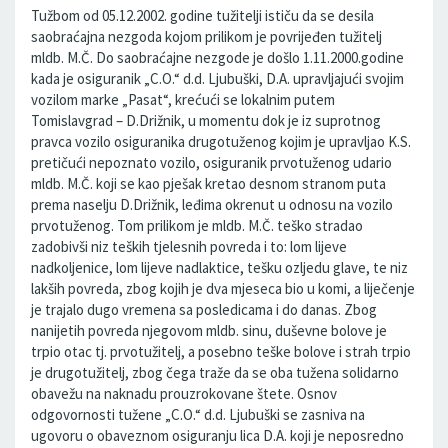
Tužbom od 05.12.2002. godine tužitelji ističu da se desila
saobraćajna nezgoda kojom prilikom je povrijeđen tužitelj
mldb. M.Č. Do saobraćajne nezgode je došlo 1.11.2000.godine
kada je osiguranik „C.O.“ d.d. Ljubuški, D.A. upravljajući svojim
vozilom marke „Pasat“, krećući se lokalnim putem
Tomislavgrad – D.Drižnik, u momentu dok je iz suprotnog
pravca vozilo osiguranika drugotuženog kojim je upravljao K.S.
pretičući nepoznato vozilo, osiguranik prvotuženog udario
mldb. M.Č. koji se kao pješak kretao desnom stranom puta
prema naselju D.Drižnik, leđima okrenut u odnosu na vozilo
prvotuženog. Tom prilikom je mldb. M.Č. teško stradao
zadobivši niz teških tjelesnih povreda i to: lom lijeve
nadkoljenice, lom lijeve nadlaktice, tešku ozljedu glave, te niz
lakših povreda, zbog kojih je dva mjeseca bio u komi, a liječenje
je trajalo dugo vremena sa posledicama i do danas. Zbog
nanijetih povreda njegovom mldb. sinu, duševne bolove je
trpio otac tj. prvotužitelj, a posebno teške bolove i strah trpio
je drugotužitelj, zbog čega traže da se oba tužena solidarno
obavežu na naknadu prouzrokovane štete. Osnov
odgovornosti tužene „C.O.“ d.d. Ljubuški se zasniva na
ugovoru o obaveznom osiguranju lica D.A. koji je neposredno