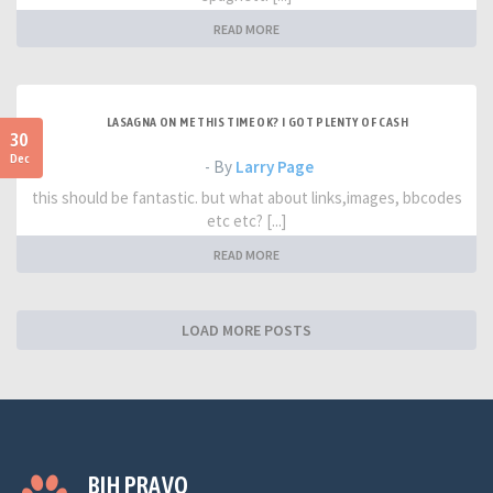
READ MORE
LASAGNA ON ME THIS TIME OK? I GOT PLENTY OF CASH
30
Dec
- By
Larry Page
this should be fantastic. but what about links,images, bbcodes
etc etc? [...]
READ MORE
LOAD MORE POSTS
BIH PRAVO