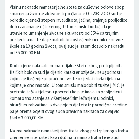
Visinu naknade namaterijalne štete za duševne bolove zbog
smanjenja životne aktivnosti po članu 200. i 203. ZOO sud je
odredio cijeneći stepen invaliditeta, jačina, trajanje posljedice,
dob i zanimanje oštećenog. U tom smislu budući da je
utvrđeno umanjenje životne aktivnosti od 55% sa trajnim
posljedicama, te da je malodobni oštećenik učenik osnovne
škole sa 13 godina života, ovaj sud je istom dosudio naknadu
od 35.000,00 KM.
Kod ocjene naknade nematerijalne štete zbog pretrpljenih
fizičkih bolova sud je cijenio karakter ozljede, neugodnosti
kojima je liječenje popraćeno, vrste ozljeda i dijela tijela na
kojima je ono nastalo. U tom smislu malodobni tužitelj M.Č. je
pretrpio tešku tjelesnu povredu koja je imala za posljedicu i
komatozno stanje sa višemjesečnim ležanjem u bolnici,
hirurškim zahvatima, izdvajanjem djeteta iz porodične sredine,
pa je prema ocjeni ovog suda pravična naknada za ovaj vid
štete 3.000,00 KM.
Na ime naknade nematerijalne štete zbog pretrpljenog straha
cijenjen je intenzitet kao i dužina trajanja straha te je sud