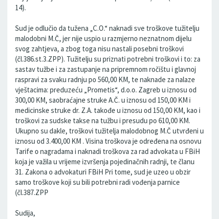
14).
Sud je odlučio da tužena „C.O.“ naknadi sve troškove tužitelju
malodobni M.Č, jer nije uspio u razmjerno neznatnom dijelu
svog zahtjeva, a zbog toga nisu nastali posebni troškovi
(čl.386.st.3.ZPP). Tužitelju su priznati potrebni troškovi i to: za
sastav tužbe i za zastupanje na pripremnom ročištu i glavnoj
raspravi za svaku radnju po 560,00 KM, te naknade za nalaze
vještacima: preduzeću „Prometis“, d.o.o. Zagreb u iznosu od
300,00 KM, saobraćajne struke A.Č. u iznosu od 150,00 KM i
medicinske struke dr. Z.A. takođe u iznosu od 150,00 KM, kao i
troškovi za sudske takse na tužbu i presudu po 610,00 KM.
Ukupno su dakle, troškovi tužitelja malodobnog M.Č utvrđeni u
iznosu od 3.400,00 KM . Visina troškova je određena na osnovu
Tarife o nagradama i naknadi troškova za rad advokata u FBiH
koja je važila u vrijeme izvršenja pojedinačnih radnji, te članu
31. Zakona o advokaturi FBiH Pri tome, sud je uzeo u obzir
samo troškove koji su bili potrebni radi vođenja parnice
(čl.387.ZPP
Sudija,