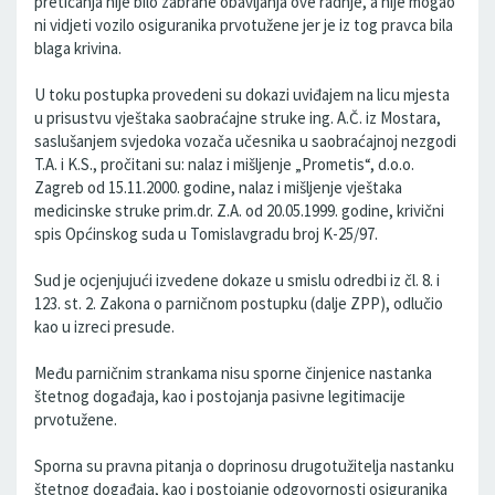
preticanja nije bilo zabrane obavljanja ove radnje, a nije mogao
ni vidjeti vozilo osiguranika prvotužene jer je iz tog pravca bila
blaga krivina.
U toku postupka provedeni su dokazi uviđajem na licu mjesta
u prisustvu vještaka saobraćajne struke ing. A.Č. iz Mostara,
saslušanjem svjedoka vozača učesnika u saobraćajnoj nezgodi
T.A. i K.S., pročitani su: nalaz i mišljenje „Prometis“, d.o.o.
Zagreb od 15.11.2000. godine, nalaz i mišljenje vještaka
medicinske struke prim.dr. Z.A. od 20.05.1999. godine, krivični
spis Općinskog suda u Tomislavgradu broj K-25/97.
Sud je ocjenjujući izvedene dokaze u smislu odredbi iz čl. 8. i
123. st. 2. Zakona o parničnom postupku (dalje ZPP), odlučio
kao u izreci presude.
Među parničnim strankama nisu sporne činjenice nastanka
štetnog događaja, kao i postojanja pasivne legitimacije
prvotužene.
Sporna su pravna pitanja o doprinosu drugotužitelja nastanku
štetnog događaja, kao i postojanje odgovornosti osiguranika