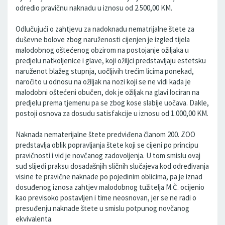
odredio pravičnu naknadu u iznosu od 2.500,00 KM.
Odlučujući o zahtjevu za nadoknadu nematrijalne štete za
duševne bolove zbog naruženosti cijenjen je izgled tijela
malodobnog oštećenog obzirom na postojanje ožiljaka u
predjelu natkoljenice i glave, koji ožiljci predstavljaju estetsku
naruženot blažeg stupnja, uočljivih trećim licima ponekad,
naročito u odnosu na ožiljak na nozi koji se ne vidi kada je
malodobni oštećeni obučen, dok je ožiljak na glavi lociran na
predjelu prema tjemenu pa se zbog kose slabije uočava. Dakle,
postoji osnova za dosudu satisfakcije u iznosu od 1.000,00 KM.
Naknada nematerijalne štete predviđena članom 200. ZOO
predstavlja oblik popravljanja štete koji se cijeni po principu
pravičnosti i vid je novčanog zadovoljenja. U tom smislu ovaj
sud slijedi praksu dosadašnjih sličnih slučajeva kod određivanja
visine te pravične naknade po pojedinim oblicima, pa je iznad
dosuđenog iznosa zahtjev malodobnog tužitelja M.Č. ocijenio
kao previsoko postavljen i time neosnovan, jer se ne radi o
presuđenju naknade štete u smislu potpunog novčanog
ekvivalenta.