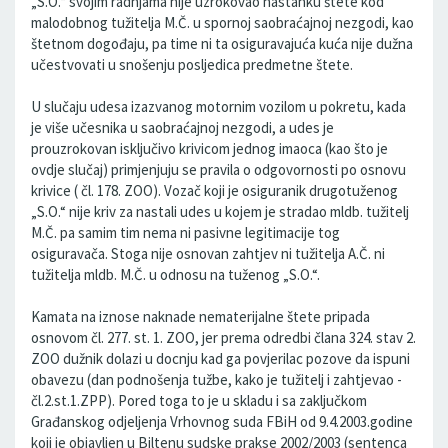
„S.O.“ svojim radnjama nije uzrokovao nastanku štete kod
malodobnog tužitelja M.Č. u spornoj saobraćajnoj nezgodi, kao
štetnom dogođaju, pa time ni ta osiguravajuća kuća nije dužna
učestvovati u snošenju posljedica predmetne štete.
U slučaju udesa izazvanog motornim vozilom u pokretu, kada
je više učesnika u saobraćajnoj nezgodi, a udes je
prouzrokovan isključivo krivicom jednog imaoca (kao što je
ovdje slučaj) primjenjuju se pravila o odgovornosti po osnovu
krivice ( čl. 178. ZOO). Vozač koji je osiguranik drugotuženog
„S.O.“ nije kriv za nastali udes u kojem je stradao mldb. tužitelj
M.Č. pa samim tim nema ni pasivne legitimacije tog
osiguravača. Stoga nije osnovan zahtjev ni tužitelja A.Č. ni
tužitelja mldb. M.Č. u odnosu na tuženog „S.O.“.
Kamata na iznose naknade nematerijalne štete pripada
osnovom čl. 277. st. 1. ZOO, jer prema odredbi člana 324. stav 2.
ZOO dužnik dolazi u docnju kad ga povjerilac pozove da ispuni
obavezu (dan podnošenja tužbe, kako je tužitelj i zahtjevao -
čl.2.st.1.ZPP). Pored toga to je u skladu i sa zaključkom
Građanskog odjeljenja Vrhovnog suda FBiH od 9.4.2003.godine
koji je objavljen u Biltenu sudske prakse 2002/2003 (sentenca