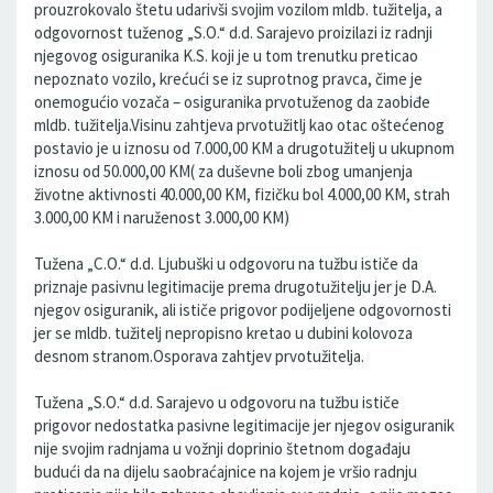
prouzrokovalo štetu udarivši svojim vozilom mldb. tužitelja, a
odgovornost tuženog „S.O.“ d.d. Sarajevo proizilazi iz radnji
njegovog osiguranika K.S. koji je u tom trenutku preticao
nepoznato vozilo, krećući se iz suprotnog pravca, čime je
onemogućio vozača – osiguranika prvotuženog da zaobiđe
mldb. tužitelja.Visinu zahtjeva prvotužitlj kao otac oštećenog
postavio je u iznosu od 7.000,00 KM a drugotužitelj u ukupnom
iznosu od 50.000,00 KM( za duševne boli zbog umanjenja
životne aktivnosti 40.000,00 KM, fizičku bol 4.000,00 KM, strah
3.000,00 KM i naruženost 3.000,00 KM)
Tužena „C.O.“ d.d. Ljubuški u odgovoru na tužbu ističe da
priznaje pasivnu legitimacije prema drugotužitelju jer je D.A.
njegov osiguranik, ali ističe prigovor podijeljene odgovornosti
jer se mldb. tužitelj nepropisno kretao u dubini kolovoza
desnom stranom.Osporava zahtjev prvotužitelja.
Tužena „S.O.“ d.d. Sarajevo u odgovoru na tužbu ističe
prigovor nedostatka pasivne legitimacije jer njegov osiguranik
nije svojim radnjama u vožnji doprinio štetnom događaju
budući da na dijelu saobraćajnice na kojem je vršio radnju