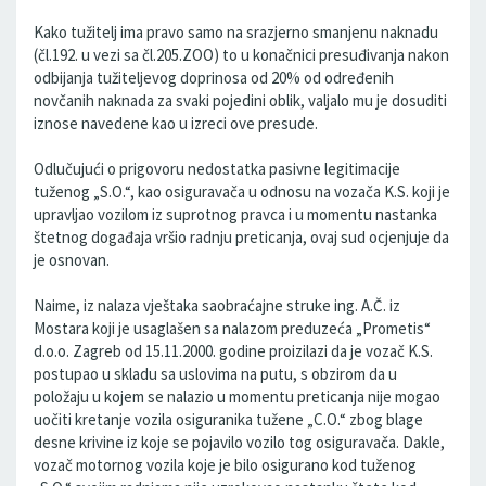
Kako tužitelj ima pravo samo na srazjerno smanjenu naknadu
(čl.192. u vezi sa čl.205.ZOO) to u konačnici presuđivanja nakon
odbijanja tužiteljevog doprinosa od 20% od određenih
novčanih naknada za svaki pojedini oblik, valjalo mu je dosuditi
iznose navedene kao u izreci ove presude.
Odlučujući o prigovoru nedostatka pasivne legitimacije
tuženog „S.O.“, kao osiguravača u odnosu na vozača K.S. koji je
upravljao vozilom iz suprotnog pravca i u momentu nastanka
štetnog događaja vršio radnju preticanja, ovaj sud ocjenjuje da
je osnovan.
Naime, iz nalaza vještaka saobraćajne struke ing. A.Č. iz
Mostara koji je usaglašen sa nalazom preduzeća „Prometis“
d.o.o. Zagreb od 15.11.2000. godine proizilazi da je vozač K.S.
postupao u skladu sa uslovima na putu, s obzirom da u
položaju u kojem se nalazio u momentu preticanja nije mogao
uočiti kretanje vozila osiguranika tužene „C.O.“ zbog blage
desne krivine iz koje se pojavilo vozilo tog osiguravača. Dakle,
vozač motornog vozila koje je bilo osigurano kod tuženog