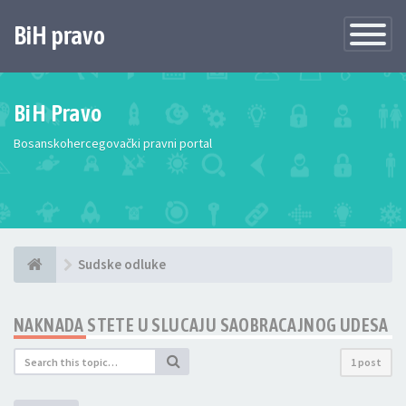
BiH pravo
Toggle
Navigatio
BiH Pravo
Bosanskohercegovački pravni portal
Sudske odluke
NAKNADA STETE U SLUCAJU SAOBRACAJNOG UDESA
1 post