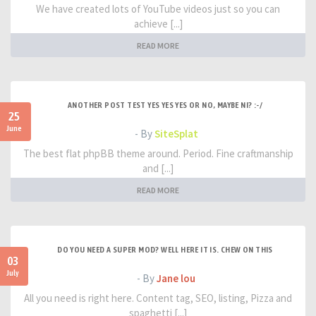
We have created lots of YouTube videos just so you can
achieve [...]
READ MORE
ANOTHER POST TEST YES YES YES OR NO, MAYBE NI? :-/
25
June
- By
SiteSplat
The best flat phpBB theme around. Period. Fine craftmanship
and [...]
READ MORE
DO YOU NEED A SUPER MOD? WELL HERE IT IS. CHEW ON THIS
03
July
- By
Jane lou
All you need is right here. Content tag, SEO, listing, Pizza and
spaghetti [...]