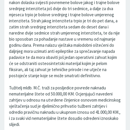
nakon dolaska svijesti povremene bolove jakog i trajne bolove
srednjeg intenziteta još dvije do tri sedmice, a dalje za dva
mjeseca trpio je bolove srednjeg i trajne bolove umjerenog
intenziteta. Strah jakog intenziteta trpio je tri do pet dana, a
zatim strah srednjeg intenziteta sedam do deset dana i
naredne dvije sedmice strah umjerenog intenziteta, te da nije
bio sposoban za pohađanje nastave u vremenu od najmanje
godinu dana. Prema nalazu vještaka malodobni oštećeni do
daljnjeg mora uzimati anti epileptike za sprečavanje napada
padavice te da mora obaviti još jedan operativni zahvat kojim
će se odstraniti osteosintetski materijal kojim je pelom
fiksiran, ali taj zahvat je tehničke prirode i ne utječe na
postojeće stanje koje se može smatrati definitivno.
Tužitelj mldb. M.Č. traži za posljedice povrede naknadu
nematerijalne štete od 50.000,00 KM. Ocjenjujući navedeni
zahtjev u odnosu na utvrđene činjenice osnovom medicinskog
vještačenja sud je djelimično prihvatio tužbeni zahtjev i
odredio pravičnu naknadu u ukupnom iznosu od 41.000,00 KM.,
i za svaki vid nematerijalne štete dosudio određeni iznoskako
slijedi.