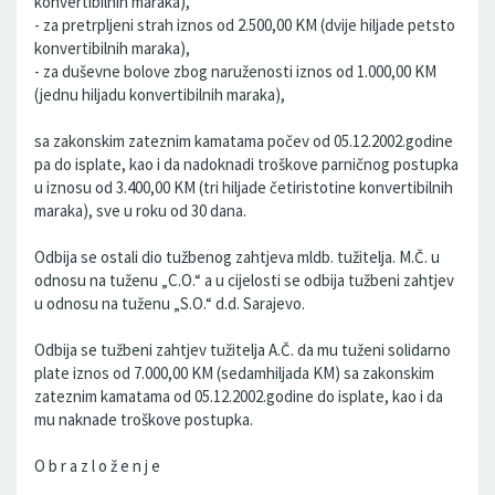
konvertibilnih maraka),
- za pretrpljeni strah iznos od 2.500,00 KM (dvije hiljade petsto
konvertibilnih maraka),
- za duševne bolove zbog naruženosti iznos od 1.000,00 KM
(jednu hiljadu konvertibilnih maraka),
sa zakonskim zateznim kamatama počev od 05.12.2002.godine
pa do isplate, kao i da nadoknadi troškove parničnog postupka
u iznosu od 3.400,00 KM (tri hiljade četiristotine konvertibilnih
maraka), sve u roku od 30 dana.
Odbija se ostali dio tužbenog zahtjeva mldb. tužitelja. M.Č. u
odnosu na tuženu „C.O.“ a u cijelosti se odbija tužbeni zahtjev
u odnosu na tuženu „S.O.“ d.d. Sarajevo.
Odbija se tužbeni zahtjev tužitelja A.Č. da mu tuženi solidarno
plate iznos od 7.000,00 KM (sedamhiljada KM) sa zakonskim
zateznim kamatama od 05.12.2002.godine do isplate, kao i da
mu naknade troškove postupka.
O b r a z l o ž e n j e