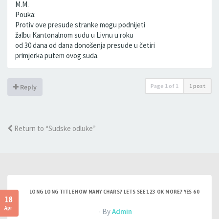
M.M.
Pouka:
Protiv ove presude stranke mogu podnijeti
žalbu Kantonalnom sudu u Livnu u roku
od 30 dana od dana donošenja presude u četiri
primjerka putem ovog suda.
Page
1
of
1
1 post
Reply
Return to “Sudske odluke”
LONG LONG TITLE HOW MANY CHARS? LETS SEE 123 OK MORE? YES 60
18
Apr
- By
Admin