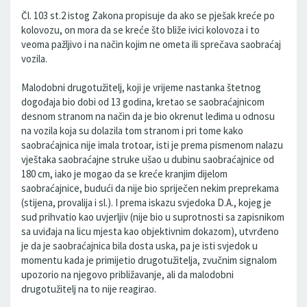
Čl. 103 st.2 istog Zakona propisuje da ako se pješak kreće po
kolovozu, on mora da se kreće što bliže ivici kolovoza i to
veoma pažljivo i na način kojim ne ometa ili sprečava saobraćaj
vozila.
Malodobni drugotužitelj, koji je vrijeme nastanka štetnog
dogođaja bio dobi od 13 godina, kretao se saobraćajnicom
desnom stranom na način da je bio okrenut leđima u odnosu
na vozila koja su dolazila tom stranom i pri tome kako
saobraćajnica nije imala trotoar, isti je prema pismenom nalazu
vještaka saobraćajne struke ušao u dubinu saobraćajnice od
180 cm, iako je mogao da se kreće kranjim dijelom
saobraćajnice, budući da nije bio spriječen nekim preprekama
(stijena, provalija i sl.). I prema iskazu svjedoka D.A., kojeg je
sud prihvatio kao uvjerljiv (nije bio u suprotnosti sa zapisnikom
sa uviđaja na licu mjesta kao objektivnim dokazom), utvrđeno
je da je saobraćajnica bila dosta uska, pa je isti svjedok u
momentu kada je primijetio drugotužitelja, zvučnim signalom
upozorio na njegovo približavanje, ali da malodobni
drugotužitelj na to nije reagirao.