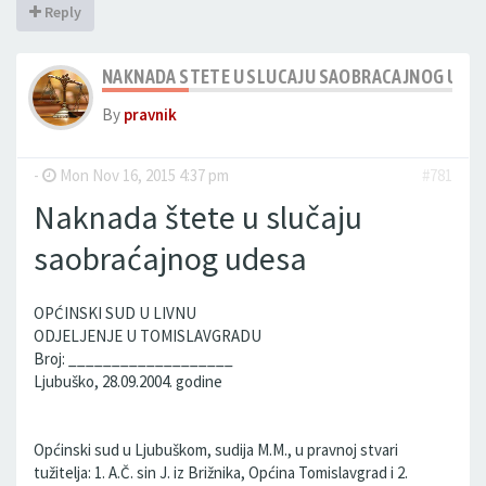
Reply
NAKNADA STETE U SLUCAJU SAOBRACAJNOG UDE
By
pravnik
-
Mon Nov 16, 2015 4:37 pm
#781
Naknada štete u slučaju
saobraćajnog udesa
OPĆINSKI SUD U LIVNU
ODJELJENJE U TOMISLAVGRADU
Broj: ___________________
Ljubuško, 28.09.2004. godine
Općinski sud u Ljubuškom, sudija M.M., u pravnoj stvari
tužitelja: 1. A.Č. sin J. iz Brižnika, Općina Tomislavgrad i 2.