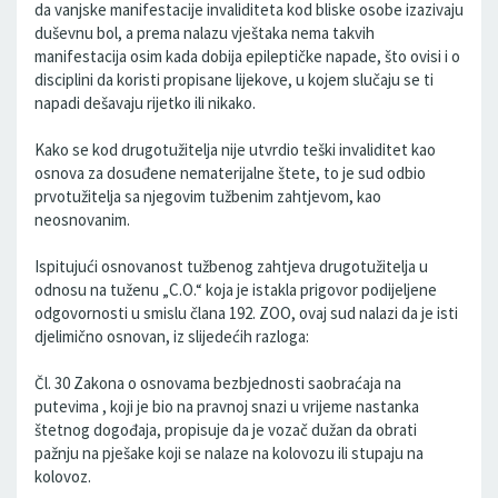
da vanjske manifestacije invaliditeta kod bliske osobe izazivaju
duševnu bol, a prema nalazu vještaka nema takvih
manifestacija osim kada dobija epileptičke napade, što ovisi i o
disciplini da koristi propisane lijekove, u kojem slučaju se ti
napadi dešavaju rijetko ili nikako.
Kako se kod drugotužitelja nije utvrdio teški invaliditet kao
osnova za dosuđene nematerijalne štete, to je sud odbio
prvotužitelja sa njegovim tužbenim zahtjevom, kao
neosnovanim.
Ispitujući osnovanost tužbenog zahtjeva drugotužitelja u
odnosu na tuženu „C.O.“ koja je istakla prigovor podijeljene
odgovornosti u smislu člana 192. ZOO, ovaj sud nalazi da je isti
djelimično osnovan, iz slijedećih razloga:
Čl. 30 Zakona o osnovama bezbjednosti saobraćaja na
putevima , koji je bio na pravnoj snazi u vrijeme nastanka
štetnog dogođaja, propisuje da je vozač dužan da obrati
pažnju na pješake koji se nalaze na kolovozu ili stupaju na
kolovoz.