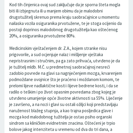
Kod tih činjenica ovaj sud zaključuje da je sporna šteta mogla
biti ili izbjegnuta ili u manjem obimu da je malodobni
drugotužitelj skrenuo prema kraju saobraćajnice u momentu
nailaska vozila osiguranika prvotužene, te je stoga ocijenio da
postoji doprinos malodobnog drugotužitelja kao oštećenog
20%, a osiguranika prvotužene 80%.
Medicinskim vještačenjem dr. Z.A., kojem stranke nisu
prigovorile, a sud ocjenjuje nalaz i mišljenje vještaka
nepristrasnim i stručnim, pa ga zato prihvaća, utvrđeno je da
je tužitelj mldb. M.Č. u predmetnoj saobraćajnoj nesreći
zadobio povrede na glavi sa nagnječenjem mozga, krvarenjem
podmoždane ovojnice što je praćeno i moždanom komom, te
prelomi lijeve nadlaktične kosti i lijeve bedrene kosti, i da se
radilo o teškim i po život opasnim povredama zbog kojeg je
utvrđeno umanjenje opće životne aktivnosti sa 55%. Liječenje
je završeno, a na nozi i glavi su ostali ožiljci koji predstavljaju
naruženost blažeg stupnja, a kao trajna posljedica glave i
mozga kod malodobnog tužitelja je ostao psiho organski
sindrom sa kliničkim evidnetnim znacima. Oštećeni je trpio
bolove jakog intenziteta u vremenu od dva do tri dana, a