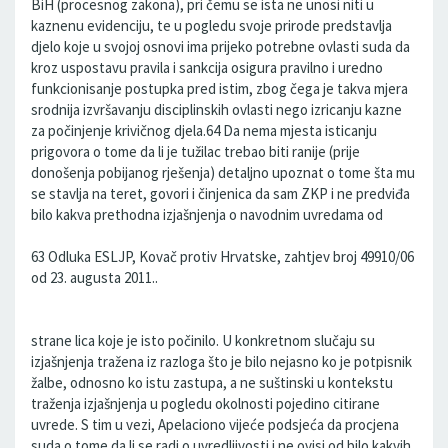
BiH (procesnog zakona), pri čemu se ista ne unosi niti u
kaznenu evidenciju, te u pogledu svoje prirode predstavlja
djelo koje u svojoj osnovi ima prijeko potrebne ovlasti suda da
kroz uspostavu pravila i sankcija osigura pravilno i uredno
funkcionisanje postupka pred istim, zbog čega je takva mjera
srodnija izvršavanju disciplinskih ovlasti nego izricanju kazne
za počinjenje krivičnog djela.64 Da nema mjesta isticanju
prigovora o tome da li je tužilac trebao biti ranije (prije
donošenja pobijanog rješenja) detaljno upoznat o tome šta mu
se stavlja na teret, govori i činjenica da sam ZKP i ne predviđa
bilo kakva prethodna izjašnjenja o navodnim uvredama od
63 Odluka ESLJP, Kovač protiv Hrvatske, zahtjev broj 49910/06
od 23. augusta 2011..
strane lica koje je isto počinilo. U konkretnom slučaju su
izjašnjenja tražena iz razloga što je bilo nejasno ko je potpisnik
žalbe, odnosno ko istu zastupa, a ne suštinski u kontekstu
traženja izjašnjenja u pogledu okolnosti pojedino citirane
uvrede. S tim u vezi, Apelaciono vijeće podsjeća da procjena
suda o tome da li se radi o uvredljivosti i ne ovisi od bilo kakvih