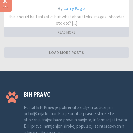
30
Dec
- By
Larry Page
this should be fantastic. but what about links,images, bbcodes
etc etc? [...]
READ MORE
LOAD MORE POSTS
BIH PRAVO
Portal BiH Pravo je pokrenut sa ciljem poticanja i
poboljšanja komunikacije unutar pravne struke te
stvaranja trajne baze pravnih savjeta, informacija i izvora
BiH prava, namjenjen širokoj populaciji zainteresovanih
u Bosni i Hercegovini.