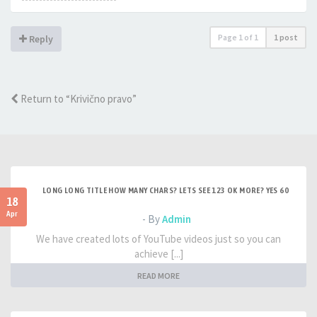
Page
1
of
1
1 post
Reply
Return to “Krivično pravo”
LONG LONG TITLE HOW MANY CHARS? LETS SEE 123 OK MORE? YES 60
18
Apr
- By
Admin
We have created lots of YouTube videos just so you can
achieve [...]
READ MORE