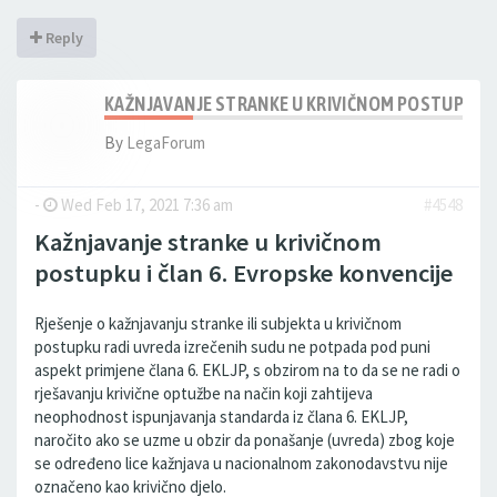
Reply
KAŽNJAVANJE STRANKE U KRIVIČNOM POSTUPKU I 
By
LegaForum
-
Wed Feb 17, 2021 7:36 am
#4548
Kažnjavanje stranke u krivičnom
postupku i član 6. Evropske konvencije
Rješenje o kažnjavanju stranke ili subjekta u krivičnom
postupku radi uvreda izrečenih sudu ne potpada pod puni
aspekt primjene člana 6. EKLJP, s obzirom na to da se ne radi o
rješavanju krivične optužbe na način koji zahtijeva
neophodnost ispunjavanja standarda iz člana 6. EKLJP,
naročito ako se uzme u obzir da ponašanje (uvreda) zbog koje
se određeno lice kažnjava u nacionalnom zakonodavstvu nije
označeno kao krivično djelo.