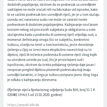
dodatnih pojašnjenja, obzirom da se podnesak sa uvredljivim
sadržajem ne može vraćati niti na bilo kakav vid ispravke, kako
bi se sačinio podnesak bez uvredljivih riječi, jer je u tom slučaju
uvreda već nanesena sudu i ne može se sanirati novim
podneskom ili dodatnim pojašnjenjima. Kažnjavanje novčanom
kaznom nekog od procesnih subjekata je obligatorno u svim
slučajevima kada u podnesku ili usmenoj riječi vrijeđaju sud, a
momenat definisanja onoga što se subjektu, konkretno
tužiocu, stavlja na teret u tom kontekstu, jeste donošenje
rješenja u čijoj se izreci mora eksplicitno navesti koji su to
dijelovi, riječi ili rečenice podneska ili usmene riječi zbog kojih
su utvrđene uvrede po sud, što je prvostepeni sud i
ispoštovao, obzirom da izreka pobijanog rješenja daje jasan i
nesporan pregled dijelova pismenih podnesaka koji imaju
uvredljiv karakter, iz čega je tužiocu potpuno jasno zbog čega
je odluka o kažnjavanju donesena.
(Rješenje vijeća Apelacionog odjeljenja Suda BiH, broj S1 1 K
020481 19 Krž 5 od 15.01.2020. godine)
https://anwalt-bih.de