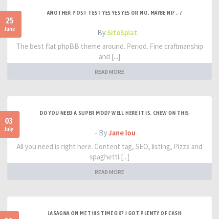
ANOTHER POST TEST YES YES YES OR NO, MAYBE NI? :-/
25
June
- By
SiteSplat
The best flat phpBB theme around. Period. Fine craftmanship
and [...]
READ MORE
DO YOU NEED A SUPER MOD? WELL HERE IT IS. CHEW ON THIS
03
July
- By
Jane lou
All you need is right here. Content tag, SEO, listing, Pizza and
spaghetti [...]
READ MORE
LASAGNA ON ME THIS TIME OK? I GOT PLENTY OF CASH