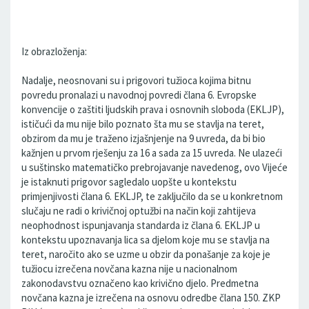
Iz obrazloženja:
Nadalje, neosnovani su i prigovori tužioca kojima bitnu
povredu pronalazi u navodnoj povredi člana 6. Evropske
konvencije o zaštiti ljudskih prava i osnovnih sloboda (EKLJP),
ističući da mu nije bilo poznato šta mu se stavlja na teret,
obzirom da mu je traženo izjašnjenje na 9 uvreda, da bi bio
kažnjen u prvom rješenju za 16 a sada za 15 uvreda. Ne ulazeći
u suštinsko matematičko prebrojavanje navedenog, ovo Vijeće
je istaknuti prigovor sagledalo uopšte u kontekstu
primjenjivosti člana 6. EKLJP, te zaključilo da se u konkretnom
slučaju ne radi o krivičnoj optužbi na način koji zahtijeva
neophodnost ispunjavanja standarda iz člana 6. EKLJP u
kontekstu upoznavanja lica sa djelom koje mu se stavlja na
teret, naročito ako se uzme u obzir da ponašanje za koje je
tužiocu izrečena novčana kazna nije u nacionalnom
zakonodavstvu označeno kao krivično djelo. Predmetna
novčana kazna je izrečena na osnovu odredbe člana 150. ZKP