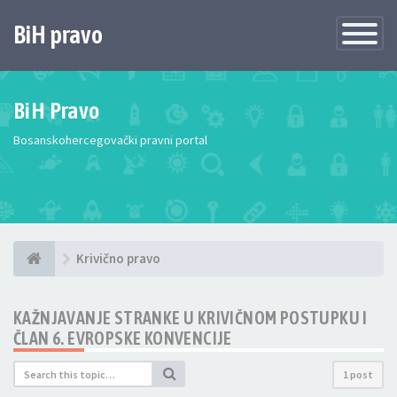
BiH pravo
Toggle
Navigatio
BiH Pravo
Bosanskohercegovački pravni portal
Krivično pravo
KAŽNJAVANJE STRANKE U KRIVIČNOM POSTUPKU I
ČLAN 6. EVROPSKE KONVENCIJE
1 post