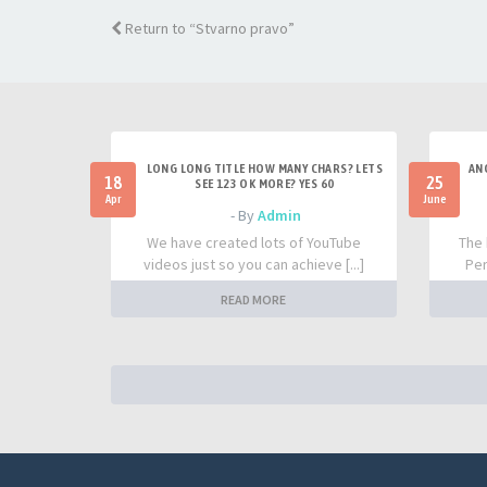
Return to “Stvarno pravo”
LONG LONG TITLE HOW MANY CHARS? LETS
AN
18
25
SEE 123 OK MORE? YES 60
Apr
June
- By
Admin
We have created lots of YouTube
The 
videos just so you can achieve [...]
Per
READ MORE