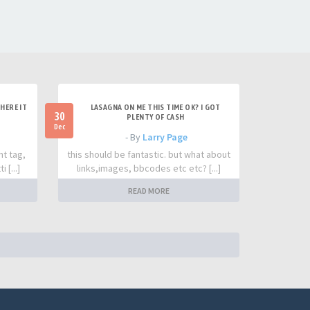
HERE IT
LASAGNA ON ME THIS TIME OK? I GOT
30
PLENTY OF CASH
Dec
- By
Larry Page
nt tag,
this should be fantastic. but what about
 [...]
links,images, bbcodes etc etc? [...]
READ MORE