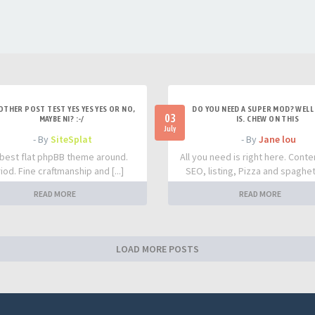
OTHER POST TEST YES YES YES OR NO,
DO YOU NEED A SUPER MOD? WELL 
03
MAYBE NI? :-/
IS. CHEW ON THIS
July
- By
SiteSplat
- By
Jane lou
best flat phpBB theme around.
All you need is right here. Conte
iod. Fine craftmanship and [...]
SEO, listing, Pizza and spaghetti
READ MORE
READ MORE
LOAD MORE POSTS