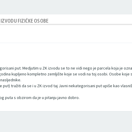
 IZVODU FIZIČKE OSOBE
orisani put. Medjutim u ZK izvodu se to ne vidi nego je parcela koja je ozna
50 godina kupljeno kompletno zemljište koje se vodi na toj osobi. Osobe koje
nasljednike.
 put) tražiti da se i u ZK izvod taj Javni nekategorisani put upiše kao vlasn
g puta s obzirom da je u pitanju javno dobro.