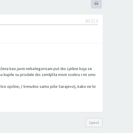
#4328
čena kao javni nekategorisani put dio cjeline koja se
 su kupile su prodale dio zemljišta mom svekru i mi smo
ištvo općine, ( trenutno samo piše Sarajevo), kako ne bi
1 post