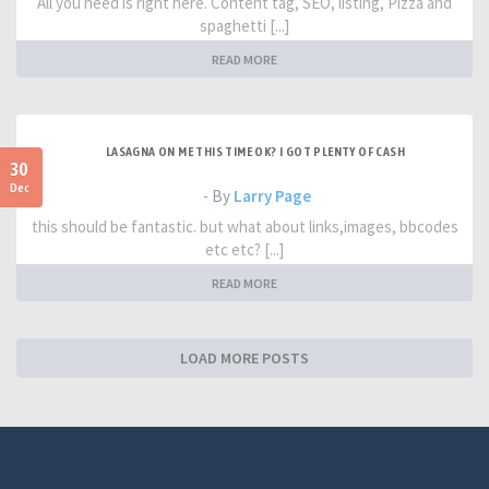
All you need is right here. Content tag, SEO, listing, Pizza and
spaghetti [...]
READ MORE
LASAGNA ON ME THIS TIME OK? I GOT PLENTY OF CASH
30
Dec
- By
Larry Page
this should be fantastic. but what about links,images, bbcodes
etc etc? [...]
READ MORE
LOAD MORE POSTS