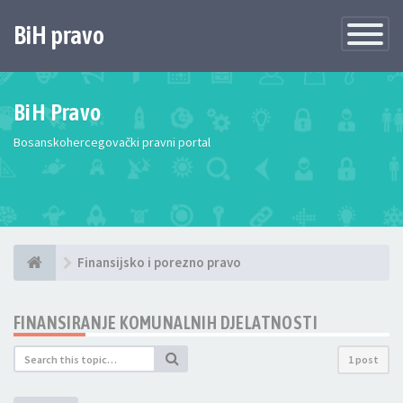
BiH pravo
Toggle
Navigatio
BiH Pravo
Bosanskohercegovački pravni portal
Finansijsko i porezno pravo
FINANSIRANJE KOMUNALNIH DJELATNOSTI
1 post