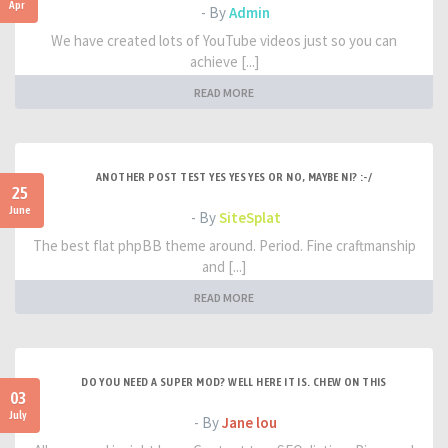
Apr
- By
Admin
We have created lots of YouTube videos just so you can
achieve [...]
READ MORE
ANOTHER POST TEST YES YES YES OR NO, MAYBE NI? :-/
25
June
- By
SiteSplat
The best flat phpBB theme around. Period. Fine craftmanship
and [...]
READ MORE
DO YOU NEED A SUPER MOD? WELL HERE IT IS. CHEW ON THIS
03
July
- By
Jane lou