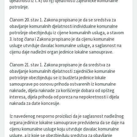
djelatnosti iz t. k) do nj) djelatnosti zajedničke komunalne
potrošnje.
Članom 20. stav 1. Zakona propisano je da se sredstva za
obavljanje komunalnih djelatnosti individualne komunalne
potrošnje obezbjeđuju iz cijene komunalnih usluga, a stavom
3. istog člana i Zakona propisano je da cijenu komunalne
usluge utvrđuje davalac komunalne usluge, a saglasnost na
cijenu daje nadležni organ jedinice lokalne samouprave.
Članom 21. stav 1. Zakona propisano je da sredstva za
obavljanje komunalnih djelatnosti zajedničke komunalne
potrošnje obezbjeđuju se iz budžeta jedinice lokale
samouprave po osnovu prihoda ostvarenih iz komunalne
naknade, dijela naknade za korišćenje dobara od opšteg
interesa, dijela prihoda od poreza na nepokretnosti i dijela
naknada za date koncesije.
Iz navedenog nesporno proizilazi da je saglasnost nadležnog
organa jedinice lokalne samouprave predviđena da se daje na
cijenu komunalne usluge koju utvrđuje davalac komunalne
usluge, a iz koje se obezbjeđuju sredstva za obavljanje