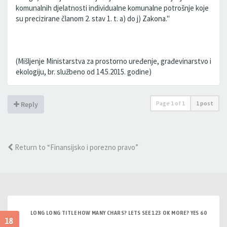
komunalnih djelatnosti individualne komunalne potrošnje koje
su precizirane članom 2. stav 1. t. a) do j) Zakona."
(Mišljenje Ministarstva za prostorno uređenje, građevinarstvo i
ekologiju, br. službeno od 14.5.2015. godine)
Page
1
of
1
1 post
Reply
Return to “Finansijsko i porezno pravo”
LONG LONG TITLE HOW MANY CHARS? LETS SEE 123 OK MORE? YES 60
18