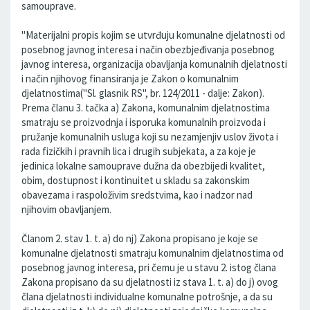
samouprave.
"Materijalni propis kojim se utvrđuju komunalne djelatnosti od
posebnog javnog interesa i način obezbjeđivanja posebnog
javnog interesa, organizacija obavljanja komunalnih djelatnosti
i način njihovog finansiranja je Zakon o komunalnim
djelatnostima("Sl. glasnik RS", br. 124/2011 - dalje: Zakon).
Prema članu 3. tačka a) Zakona, komunalnim djelatnostima
smatraju se proizvodnja i isporuka komunalnih proizvoda i
pružanje komunalnih usluga koji su nezamjenjiv uslov života i
rada fizičkih i pravnih lica i drugih subjekata, a za koje je
jedinica lokalne samouprave dužna da obezbijedi kvalitet,
obim, dostupnost i kontinuitet u skladu sa zakonskim
obavezama i raspoloživim sredstvima, kao i nadzor nad
njihovim obavljanjem.
Članom 2. stav 1. t. a) do nj) Zakona propisano je koje se
komunalne djelatnosti smatraju komunalnim djelatnostima od
posebnog javnog interesa, pri čemu je u stavu 2. istog člana
Zakona propisano da su djelatnosti iz stava 1. t. a) do j) ovog
člana djelatnosti individualne komunalne potrošnje, a da su