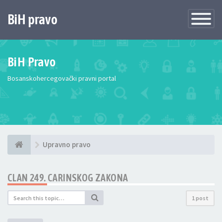
BiH pravo
Toggle
Navigatio
BiH Pravo
Bosanskohercegovački pravni portal
Upravno pravo
CLAN 249. CARINSKOG ZAKONA
1 post