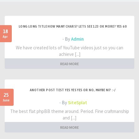
LONG LONG TITLE HOW MANY CHARS? LETS SEE 123 OK MORE? YES 60
18
Apr
- By
Admin
We have created lots of YouTube videos just so you can
achieve [...]
READ MORE
ANOTHER POST TEST YES YES YES OR NO, MAYBE NI? :-/
25
June
- By
SiteSplat
The best flat phpBB theme around. Period. Fine craftmanship
and [...]
READ MORE