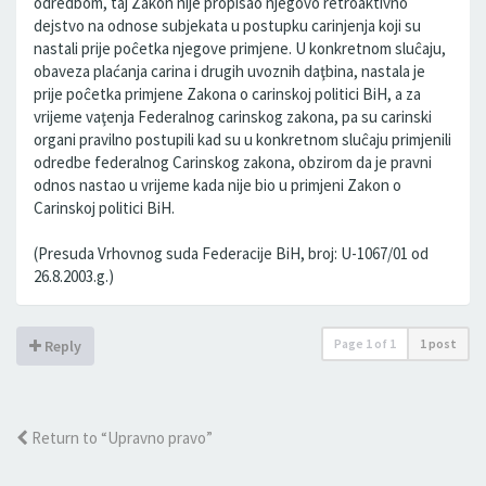
odredbom, taj Zakon nije propisao njegovo retroaktivno
dejstvo na odnose subjekata u postupku carinjenja koji su
nastali prije poĉetka njegove primjene. U konkretnom sluĉaju,
obaveza plaćanja carina i drugih uvoznih daţbina, nastala je
prije poĉetka primjene Zakona o carinskoj politici BiH, a za
vrijeme vaţenja Federalnog carinskog zakona, pa su carinski
organi pravilno postupili kad su u konkretnom sluĉaju primjenili
odredbe federalnog Carinskog zakona, obzirom da je pravni
odnos nastao u vrijeme kada nije bio u primjeni Zakon o
Carinskoj politici BiH.
(Presuda Vrhovnog suda Federacije BiH, broj: U-1067/01 od
26.8.2003.g.)
Page
1
of
1
1 post
Reply
Return to “Upravno pravo”