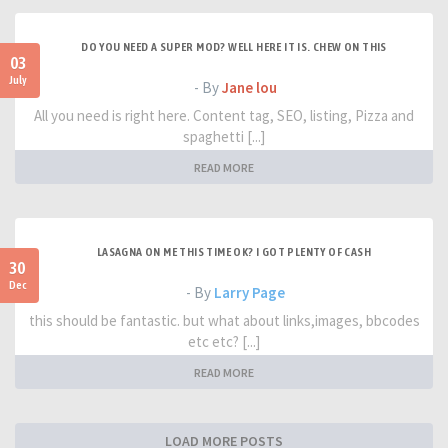
DO YOU NEED A SUPER MOD? WELL HERE IT IS. CHEW ON THIS
03
July
- By
Jane lou
All you need is right here. Content tag, SEO, listing, Pizza and
spaghetti [...]
READ MORE
LASAGNA ON ME THIS TIME OK? I GOT PLENTY OF CASH
30
Dec
- By
Larry Page
this should be fantastic. but what about links,images, bbcodes
etc etc? [...]
READ MORE
LOAD MORE POSTS