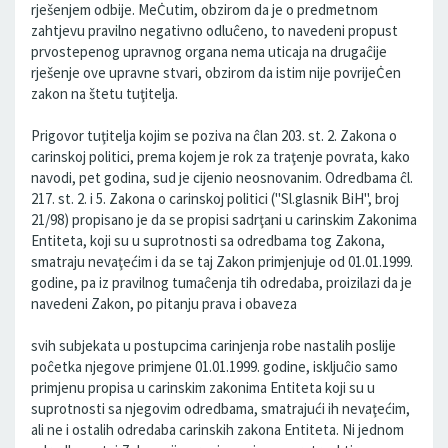
rješenjem odbije. MeĊutim, obzirom da je o predmetnom
zahtjevu pravilno negativno odluĉeno, to navedeni propust
prvostepenog upravnog organa nema uticaja na drugaĉije
rješenje ove upravne stvari, obzirom da istim nije povrijeĊen
zakon na štetu tuţitelja.
Prigovor tuţitelja kojim se poziva na ĉlan 203. st. 2. Zakona o
carinskoj politici, prema kojem je rok za traţenje povrata, kako
navodi, pet godina, sud je cijenio neosnovanim. Odredbama ĉl.
217. st. 2. i 5. Zakona o carinskoj politici ("Sl.glasnik BiH", broj
21/98) propisano je da se propisi sadrţani u carinskim Zakonima
Entiteta, koji su u suprotnosti sa odredbama tog Zakona,
smatraju nevaţećim i da se taj Zakon primjenjuje od 01.01.1999.
godine, pa iz pravilnog tumaĉenja tih odredaba, proizilazi da je
navedeni Zakon, po pitanju prava i obaveza
svih subjekata u postupcima carinjenja robe nastalih poslije
poĉetka njegove primjene 01.01.1999. godine, iskljuĉio samo
primjenu propisa u carinskim zakonima Entiteta koji su u
suprotnosti sa njegovim odredbama, smatrajući ih nevaţećim,
ali ne i ostalih odredaba carinskih zakona Entiteta. Ni jednom