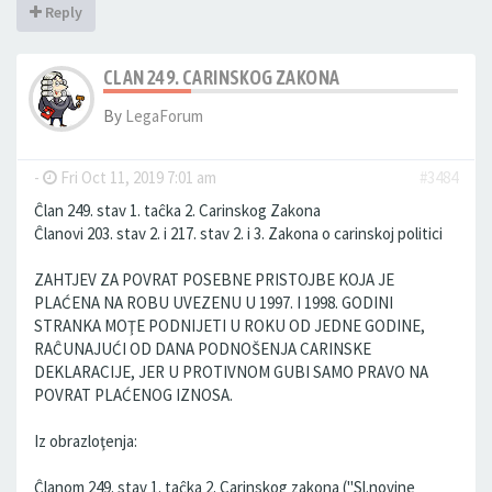
Reply
CLAN 249. CARINSKOG ZAKONA
By
LegaForum
-
Fri Oct 11, 2019 7:01 am
#3484
Ĉlan 249. stav 1. taĉka 2. Carinskog Zakona
Ĉlanovi 203. stav 2. i 217. stav 2. i 3. Zakona o carinskoj politici
ZAHTJEV ZA POVRAT POSEBNE PRISTOJBE KOJA JE
PLAĆENA NA ROBU UVEZENU U 1997. I 1998. GODINI
STRANKA MOŢE PODNIJETI U ROKU OD JEDNE GODINE,
RAĈUNAJUĆI OD DANA PODNOŠENJA CARINSKE
DEKLARACIJE, JER U PROTIVNOM GUBI SAMO PRAVO NA
POVRAT PLAĆENOG IZNOSA.
Iz obrazloţenja:
Ĉlanom 249. stav 1. taĉka 2. Carinskog zakona ("Sl.novine