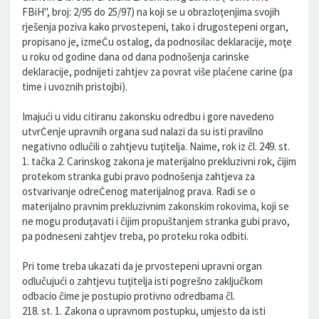
FBiH", broj: 2/95 do 25/97) na koji se u obrazloţenjima svojih
rješenja poziva kako prvostepeni, tako i drugostepeni organ,
propisano je, izmeĊu ostalog, da podnosilac deklaracije, moţe
u roku od godine dana od dana podnošenja carinske
deklaracije, podnijeti zahtjev za povrat više plaćene carine (pa
time i uvoznih pristojbi).
Imajući u vidu citiranu zakonsku odredbu i gore navedeno
utvrĊenje upravnih organa sud nalazi da su isti pravilno
negativno odluĉili o zahtjevu tuţitelja. Naime, rok iz ĉl. 249. st.
1. taĉka 2. Carinskog zakona je materijalno prekluzivni rok, ĉijim
protekom stranka gubi pravo podnošenja zahtjeva za
ostvarivanje odreĊenog materijalnog prava. Radi se o
materijalno pravnim prekluzivnim zakonskim rokovima, koji se
ne mogu produţavati i ĉijim propuštanjem stranka gubi pravo,
pa podneseni zahtjev treba, po proteku roka odbiti.
Pri tome treba ukazati da je prvostepeni upravni organ
odluĉujući o zahtjevu tuţitelja isti pogrešno zakljuĉkom
odbacio ĉime je postupio protivno odredbama ĉl.
218. st. 1. Zakona o upravnom postupku, umjesto da isti