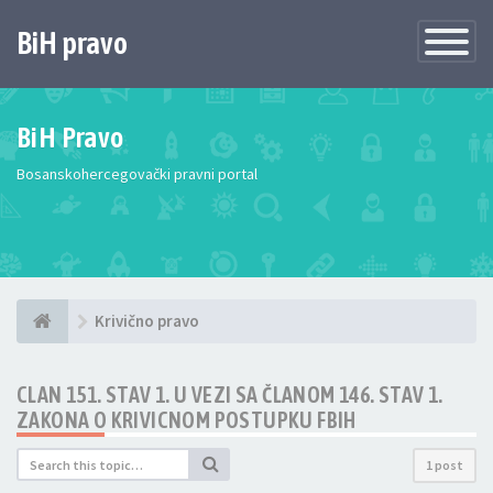
BiH pravo
Toggle
Navigatio
BiH Pravo
Bosanskohercegovački pravni portal
Krivično pravo
CLAN 151. STAV 1. U VEZI SA ČLANOM 146. STAV 1.
ZAKONA O KRIVICNOM POSTUPKU FBIH
1 post