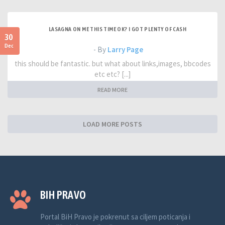
LASAGNA ON ME THIS TIME OK? I GOT PLENTY OF CASH
30
Dec
- By
Larry Page
this should be fantastic. but what about links,images, bbcodes
etc etc? [...]
READ MORE
LOAD MORE POSTS
BIH PRAVO
Portal BiH Pravo je pokrenut sa ciljem poticanja i