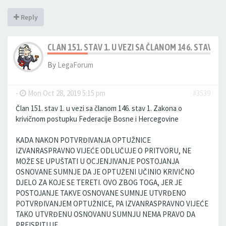
Reply
CLAN 151. STAV 1. U VEZI SA ČLANOM 146. STAV 
By
LegaForum
-
Mon Oct 28, 2019 5:15 pm
#3539
Član 151. stav 1. u vezi sa članom 146. stav 1. Zakona o
krivičnom postupku Federacije Bosne i Hercegovine
KADA NAKON POTVRĐIVANJA OPTUŽNICE
IZVANRASPRAVNO VIJEĆE ODLUČUJE O PRITVORU, NE
MOŽE SE UPUŠTATI U OCJENJIVANJE POSTOJANJA
OSNOVANE SUMNJE DA JE OPTUŽENI UČINIO KRIVIČNO
DJELO ZA KOJE SE TERETI. OVO ZBOG TOGA, JER JE
POSTOJANJE TAKVE OSNOVANE SUMNJE UTVRĐENO
POTVRĐIVANJEM OPTUŽNICE, PA IZVANRASPRAVNO VIJEĆE
TAKO UTVRĐENU OSNOVANU SUMNJU NEMA PRAVO DA
PREISPITUJE.