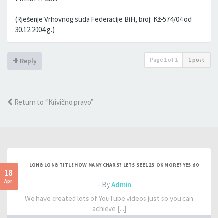
(Rješenje Vrhovnog suda Federacije BiH, broj: Kž-574/04 od
30.12.2004.g.)
Page
1
of
1
1 post
Reply
Return to “Krivično pravo”
LONG LONG TITLE HOW MANY CHARS? LETS SEE 123 OK MORE? YES 60
18
Apr
- By
Admin
We have created lots of YouTube videos just so you can
achieve [...]