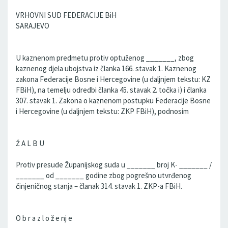
VRHOVNI SUD FEDERACIJE BiH
SARAJEVO
U kaznenom predmetu protiv optuženog _______, zbog
kaznenog djela ubojstva iz članka 166. stavak 1. Kaznenog
zakona Federacije Bosne i Hercegovine (u daljnjem tekstu: KZ
FBiH), na temelju odredbi članka 45. stavak 2. točka i) i članka
307. stavak 1. Zakona o kaznenom postupku Federacije Bosne
i Hercegovine (u daljnjem tekstu: ZKP FBiH), podnosim
Ž A L B U
Protiv presude Županijskog suda u _______ broj K- _______ /
_______ od _______ godine zbog pogrešno utvrđenog
činjeničnog stanja – članak 314. stavak 1. ZKP-a FBiH.
O b r a z l o ž e nj e