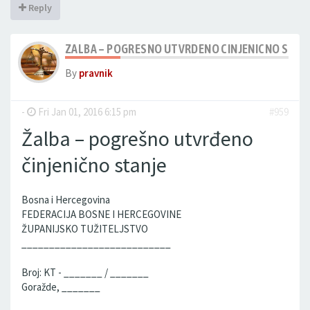
Reply
ZALBA – POGRESNO UTVRDENO CINJENICNO STAN
By
pravnik
-
Fri Jan 01, 2016 6:15 pm
#959
Žalba – pogrešno utvrđeno
činjenično stanje
Bosna i Hercegovina
FEDERACIJA BOSNE I HERCEGOVINE
ŽUPANIJSKO TUŽITELJSTVO
___________________________
Broj: KT - _______ / _______
Goražde, _______