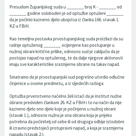
Presudom Županijskog suda u _______ broj K - _______ od
_______ godine oslobođen je od optužbe optuženi _______
da je počinio kazneno djelo ubojstva iz članka 166. stavak 1.
KZ-a FBiH.
Kao temeljna postavka prvostupanjskog suda proizilazi da su
radnje optuženog _______ ocijenjene kao postupanje u
nužnoj obrani kritične prilike, odnosno sud je zaključio da je
postojao napad na optuženog, te da dalje njegove aktivnosti
imaju sve karakteristike srazmjerne obrane na takav napad.
Smatramo da je prvostupanjski sud pogrešno utvrdio odlučne
činjenice u ovome predmetu, a iz sljedećih razloga:
Optužba prvenstveno načelno želi istaći da je institut nužne
obrane predviđen člankom 26. KZ-a FBiH i to na način da nije
kazneno djelo ono djelo koje je počinjeno u nužnoj obrani
(stavak 1.), odnosno nužna je ona obrana koja je prijeko
potrebna da počinitelj od sebe ili od drugoga odbije istodobni
ili izravno predstojeći protupravni napad, a koja je srazmjerna
napadu (stavak 2.).