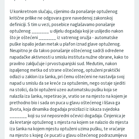
U konkretnom slučaju, cijenimo da ponašanje optuženog
kritične prilike ne odgovara gore navedenoj zakonskoj
definiciji. S tim u vezi, posebice naglašavamo ponašanje
optuženog _______ u dijelu događaja koji je uslijedio nakon
što je oštećeni _______ iz vatrenog oružja - automatske
puške ispalio jedan metak u plafon iznad glave optuženog.
Neupitno je da takvo ponašanje oštećenog sadrži određene
napadačke aktivnosti u smislu instituta nužne obrane, kako to
pravilno zaključuje i prvostupanjski sud. Međutim, nakon
ispaljenog metka od strane oštećenog, optuženi praktički
odlazi u zaklon iza šanka, pri čemu oštećeni ne nastavlja svoj
napad u smislu da se kreće za optuženim, nego ostaje sjediti
na stolici, da bi optuženi uzeo automatsku pušku koja se
nalazila iza šanka, repetirao je, vratio se na mjesto na kojem je
prethodno bio i sada on puca u glavu oštećenog i lišava ga
života, koja dinamika događaja proizilazi iz iskaza svjedoka
_______ koji su svi neposredni očevici događaja. Činjenica je
da kretanje optuženog s mjesta na kojem se nalazio do mjesta
iza šanka na kojem mjestu optuženi uzima pušku, te vraćanje
na mjesto s kojeg će pucati u glavu oštećenog podrazumijeva