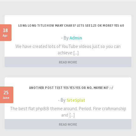
LONG LONG TITLE HOW MANY CHARS? LETS SEE 123 OK MORE? YES 60
18
Apr
- By
Admin
We have created lots of YouTube videos just so you can
achieve [...]
READ MORE
ANOTHER POST TEST YES YES YES OR NO, MAYBE NI? :-/
25
June
- By
SiteSplat
The best flat phpBB theme around. Period. Fine craftmanship
and [...]
READ MORE