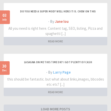
DO YOU NEED A SUPER MOD? WELL HERE IT IS. CHEW ON THIS
03
July
- By
Jane lou
All you need is right here. Content tag, SEO, listing, Pizza and
spaghetti [...]
READ MORE
LASAGNA ON ME THIS TIME OK? I GOT PLENTY OF CASH
30
Dec
- By
Larry Page
this should be fantastic. but what about links,images, bbcodes
etc etc? [...]
READ MORE
LOAD MORE POSTS