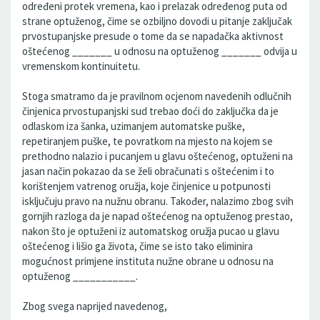
određeni protek vremena, kao i prelazak određenog puta od
strane optuženog, čime se ozbiljno dovodi u pitanje zaključak
prvostupanjske presude o tome da se napadačka aktivnost
oštećenog _______ u odnosu na optuženog _______ odvija u
vremenskom kontinuitetu.
Stoga smatramo da je pravilnom ocjenom navedenih odlučnih
činjenica prvostupanjski sud trebao doći do zaključka da je
odlaskom iza šanka, uzimanjem automatske puške,
repetiranjem puške, te povratkom na mjesto na kojem se
prethodno nalazio i pucanjem u glavu oštećenog, optuženi na
jasan način pokazao da se želi obračunati s oštećenim i to
korištenjem vatrenog oružja, koje činjenice u potpunosti
isključuju pravo na nužnu obranu. Također, nalazimo zbog svih
gornjih razloga da je napad oštećenog na optuženog prestao,
nakon što je optuženi iz automatskog oružja pucao u glavu
oštećenog i lišio ga života, čime se isto tako eliminira
mogućnost primjene instituta nužne obrane u odnosu na
optuženog ___________.
Zbog svega naprijed navedenog,