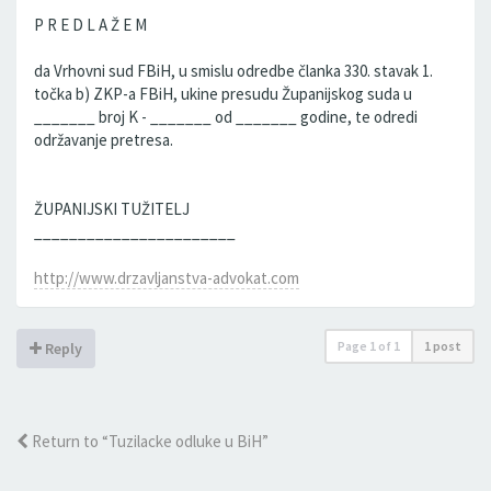
P R E D L A Ž E M
da Vrhovni sud FBiH, u smislu odredbe članka 330. stavak 1.
točka b) ZKP-a FBiH, ukine presudu Županijskog suda u
_______ broj K - _______ od _______ godine, te odredi
održavanje pretresa.
ŽUPANIJSKI TUŽITELJ
_______________________
http://www.drzavljanstva-advokat.com
Page
1
of
1
1 post
Reply
Return to “Tuzilacke odluke u BiH”