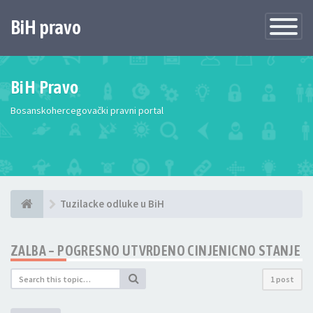
BiH pravo
Toggle
Navigatio
BiH Pravo
Bosanskohercegovački pravni portal
Tuzilacke odluke u BiH
ZALBA – POGRESNO UTVRDENO CINJENICNO STANJE
1 post