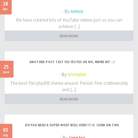
18
Apr
- By
Admin
We have created lots of YouTube videos just so you can
achieve [...]
READ MORE
ANOTHER POST TEST YES YES YES OR NO, MAYBE NI? :-/
25
June
- By
SiteSplat
The best flat phpBB theme around. Period. Fine craftmanship
and [...]
READ MORE
DO YOU NEED A SUPER MOD? WELL HERE IT IS. CHEW ON THIS
03
July
- By
Jane lou