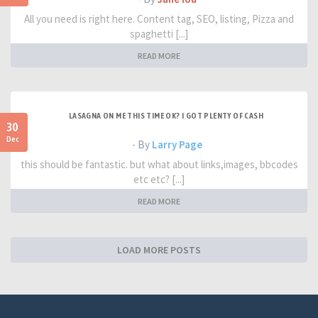
All you need is right here. Content tag, SEO, listing, Pizza and
spaghetti [...]
READ MORE
LASAGNA ON ME THIS TIME OK? I GOT PLENTY OF CASH
30
Dec
- By
Larry Page
this should be fantastic. but what about links,images, bbcodes
etc etc? [...]
READ MORE
LOAD MORE POSTS