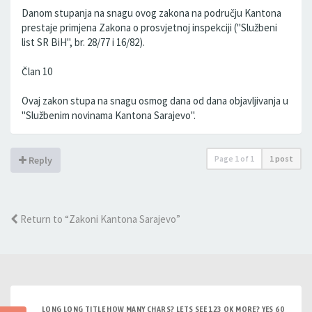
Danom stupanja na snagu ovog zakona na području Kantona
prestaje primjena Zakona o prosvjetnoj inspekciji (''Službeni
list SR BiH'', br. 28/77 i 16/82).
Član 10
Ovaj zakon stupa na snagu osmog dana od dana objavljivanja u
''Službenim novinama Kantona Sarajevo''.
Page
1
of
1
1 post
Reply
Return to “Zakoni Kantona Sarajevo”
LONG LONG TITLE HOW MANY CHARS? LETS SEE 123 OK MORE? YES 60