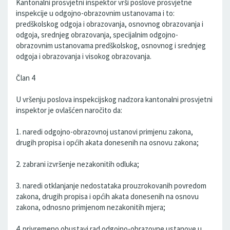
Kantonalni prosvjetni inspektor vrši poslove prosvjetne
inspekcije u odgojno-obrazovnim ustanovama i to:
predškolskog odgoja i obrazovanja, osnovnog obrazovanja i
odgoja, srednjeg obrazovanja, specijalnim odgojno-
obrazovnim ustanovama predškolskog, osnovnog i srednjeg
odgoja i obrazovanja i visokog obrazovanja.
Član 4
U vršenju poslova inspekcijskog nadzora kantonalni prosvjetni
inspektor je ovlašćen naročito da:
1. naredi odgojno-obrazovnoj ustanovi primjenu zakona,
drugih propisa i općih akata donesenih na osnovu zakona;
2. zabrani izvršenje nezakonitih odluka;
3. naredi otklanjanje nedostataka prouzrokovanih povredom
zakona, drugih propisa i općih akata donesenih na osnovu
zakona, odnosno primjenom nezakonitih mjera;
4. privremeno obustavi rad odgojno-obrazovne ustanove u