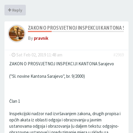
Reply
ZAKON O PROSVJETNOJ INSPEKCIJI KANTONA SAR
By
pravnik
-
Sat Feb 02, 2019 11:48 am
#2969
ZAKON O PROSVJETNOJ INSPEKCIJI KANTONA Sarajevo
("Sl. novine Kantona Sarajevo", br. 9/2000)
Član 1
Inspekcijski nadzor nad izvršavanjem zakona, drugih propisa i
općih akata iz oblasti odgoja i obrazovanja u javnim
ustanovama odgoja i obrazovanja (u daljem tekstu: odgojno-
obrazovne ustanove) i preduzimanje mjera u skladu sa