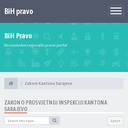
BiH pravo
Toggle
Navigatio
BiH Pravo
Bosanskohercegovački pravni portal
Zakoni Kantona Sarajevo
ZAKON O PROSVJETNOJ INSPEKCIJI KANTONA
SARAJEVO
1 post