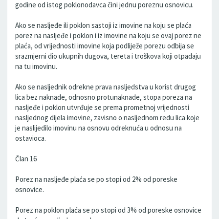
godine od istog poklonodavca čini jednu poreznu osnovicu.
Ako se nasljeđe ili poklon sastoji iz imovine na koju se plaća
porez na nasljeđe i poklon i iz imovine na koju se ovaj porez ne
plaća, od vrijednosti imovine koja podliježe porezu odbija se
srazmjerni dio ukupnih dugova, tereta i troškova koji otpadaju
na tu imovinu.
Ako se nasljednik odrekne prava nasljedstva u korist drugog
lica bez naknade, odnosno protunaknade, stopa poreza na
nasljeđe i poklon utvrđuje se prema prometnoj vrijednosti
nasljednog dijela imovine, zavisno o nasljednom redu lica koje
je naslijedilo imovinu na osnovu odreknuća u odnosu na
ostavioca.
Član 16
Porez na nasljeđe plaća se po stopi od 2% od poreske
osnovice.
Porez na poklon plaća se po stopi od 3% od poreske osnovice