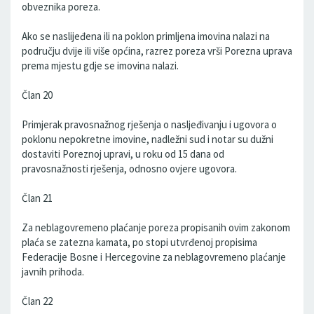
obveznika poreza.
Ako se naslijeđena ili na poklon primljena imovina nalazi na
području dvije ili više općina, razrez poreza vrši Porezna uprava
prema mjestu gdje se imovina nalazi.
Član 20
Primjerak pravosnažnog rješenja o nasljeđivanju i ugovora o
poklonu nepokretne imovine, nadležni sud i notar su dužni
dostaviti Poreznoj upravi, u roku od 15 dana od
pravosnažnosti rješenja, odnosno ovjere ugovora.
Član 21
Za neblagovremeno plaćanje poreza propisanih ovim zakonom
plaća se zatezna kamata, po stopi utvrđenoj propisima
Federacije Bosne i Hercegovine za neblagovremeno plaćanje
javnih prihoda.
Član 22