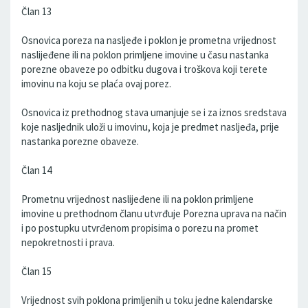
Član 13
Osnovica poreza na nasljeđe i poklon je prometna vrijednost
naslijeđene ili na poklon primljene imovine u času nastanka
porezne obaveze po odbitku dugova i troškova koji terete
imovinu na koju se plaća ovaj porez.
Osnovica iz prethodnog stava umanjuje se i za iznos sredstava
koje nasljednik uloži u imovinu, koja je predmet nasljeđa, prije
nastanka porezne obaveze.
Član 14
Prometnu vrijednost naslijeđene ili na poklon primljene
imovine u prethodnom članu utvrđuje Porezna uprava na način
i po postupku utvrđenom propisima o porezu na promet
nepokretnosti i prava.
Član 15
Vrijednost svih poklona primljenih u toku jedne kalendarske