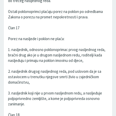
do trećeg nasljednog reda.
Ostali poklonoprimci plaćaju porez na poklon po odredbama
Zakona o porezu na promet nepokretnosti i prava.
Član 17
Porez na nasljeđe i poklon ne plaća:
1. nasljednik, odnosno poklonoprimac prvog nasljednog reda,
bračni drug ako je u drugom nasljednom redu, roditelji kada
nasljeđuju i primaju na poklon imovinu od djece,
2. nasljednik drugog nasljednog reda, pod uslovom da je sa
ostaviocem u trenutku njegove smrti živio u zajedničkom
domaćinstvu,
3. nasljednik koji nije u prvom nasljednom redu, a nasljeđuje
poljoprivredno zemljište, a kome je poljoprivreda osnovno
zanimanje.
Član 18