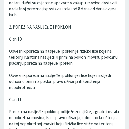
notari, dužni su ovjerene ugovore o zakupu imovine dostaviti
nadležnoj poreznoj ispostavi u roku od 8 dana od dana ovjere
istih.
2. POREZ NA NASLJEĐE I POKLON
Član 10
Obveznik poreza na nasljeđe i poklon je fizičko lice koje na
teritoriji Kantona naslijedi ili primi na poklon imovinu podložnu
plaćanju poreza na nasljeđe i poklon.
Obveznik poreza na nasljeđe i poklon je i lice koje naslijedi
odnosno primi na poklon pravo uživanja ili korištenja
nepokretnosti.
Član 11
Porezu na nasljeđe i poklon podliježe zemljište, zgrade i ostala
nepokretna imovina, kao i pravo uživanja, odnosno korištenja,
na toj nepokretnoj imovini koju fizičko lice stiče na teritoriji