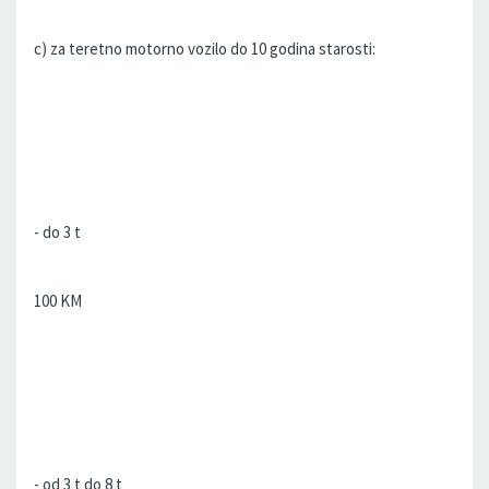
c) za teretno motorno vozilo do 10 godina starosti:
- do 3 t
100 KM
- od 3 t do 8 t