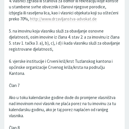
4. vlasnici zgrada ili stanova za odmor ili rekreaciju koje koriste
u stambene svrhe obveznik i članovi njegove porodice,
izbjegla ili raseljena lica, kao i vlasnici objekata koji su oštećeni
preko 70%,
http://www.drzavljanstva-advokat.de
5. na imovinu koja vlasniku služi za obavljanje osnovne
djelatnosti, osim imovine iz člana 4. stav 2. a za imovinu iz člana
5. stav 1. tačka 3. a), b), c), i d) i kada vlasniku služi za obavljanje
registrovane djelatnosti,
6. vjerske institucije i Crveni križ/krst Tuzlanskog kantona i
općinske organizacije Crvenog križa/krsta na području
Kantona.
Član 7
Ako u toku kalendarske godine dođe do promjene vlasništva
nad imovinom novi vlasnik ne plaća porez na tu imovinu za tu
kalendarsku godinu, ako je taj porez naplaćen od ranijeg
vlasnika.
Član 8