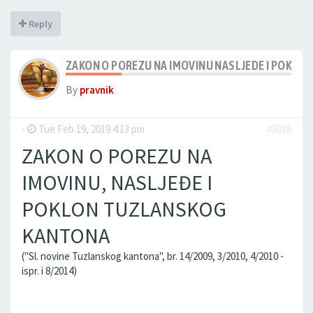
Reply
ZAKON O POREZU NA IMOVINU NASLJEDE I POKL
By
pravnik
-
Tue Feb 19, 2019 4:13 pm
#3016
ZAKON O POREZU NA
IMOVINU, NASLJEĐE I
POKLON TUZLANSKOG
KANTONA
("Sl. novine Tuzlanskog kantona", br. 14/2009, 3/2010, 4/2010 -
ispr. i 8/2014)