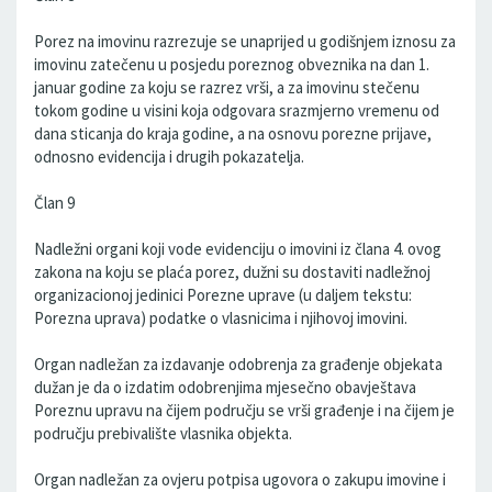
Porez na imovinu razrezuje se unaprijed u godišnjem iznosu za
imovinu zatečenu u posjedu poreznog obveznika na dan 1.
januar godine za koju se razrez vrši, a za imovinu stečenu
tokom godine u visini koja odgovara srazmjerno vremenu od
dana sticanja do kraja godine, a na osnovu porezne prijave,
odnosno evidencija i drugih pokazatelja.
Član 9
Nadležni organi koji vode evidenciju o imovini iz člana 4. ovog
zakona na koju se plaća porez, dužni su dostaviti nadležnoj
organizacionoj jedinici Porezne uprave (u daljem tekstu:
Porezna uprava) podatke o vlasnicima i njihovoj imovini.
Organ nadležan za izdavanje odobrenja za građenje objekata
dužan je da o izdatim odobrenjima mjesečno obavještava
Poreznu upravu na čijem području se vrši građenje i na čijem je
području prebivalište vlasnika objekta.
Organ nadležan za ovjeru potpisa ugovora o zakupu imovine i