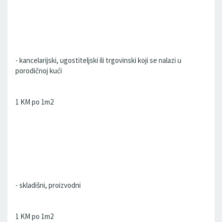
- kancelarijski, ugostiteljski ili trgovinski koji se nalazi u
porodičnoj kući
1 KM po 1m2
- skladišni, proizvodni
1 KM po 1m2