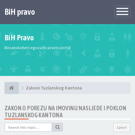
BiH pravo
Toggle
Navigatio
BiH Pravo
Bosanskohercegovački pravni portal
Zakoni Tuzlanskog Kantona
ZAKON O POREZU NA IMOVINU NASLJEDE I POKLON
TUZLANSKOG KANTONA
1 post