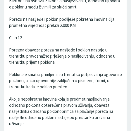
Kantona na osnovu Zakona o nasljeđivanju, odnosno ugovora
o poklonu među živim ili za slučaj smrti.
Porezu na nasljeđe i poklon podliježe pokretna imovina čija
prometna vrijednost prelazi 2.000 KM.
Član 12
Porezna obaveza poreza na nasljeđe i poklon nastaje u
trenutku pravosnažnog rješenja o nasljeđivanju, odnosno u
trenutku prijema poklona.
Poklon se smatra primljenim u trenutku potpisivanja ugovora o
poklonu, a ako ugovor nije zaključen u pismenoj formi, u
trenutku kada je poklon primljen.
Ako je nepokretna imovina koja je predmet nasljeđivanja
odnosno poklona opterećena pravom uživanja, obaveza
nasljednika odnosno poklonoprimca za plaćanje poreza na
nasljeđe odnosno poklon nastaje po prestanku prava na
uživanje.