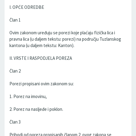
I. OPĆE ODREDBE
Član 1
Ovim zakonom uređuju se porezi koje plaćaju fizička lica i
pravna lica (u daljem tekstu: porezi) na području Tuzlanskog
kantona (u daljem tekstu: Kanton).
II. VRSTE I RASPODJELA POREZA
Član 2
Porezi propisani ovim zakonom su:
1. Porez na imovinu,
2. Porez na nasljeđe i poklon.
Član 3
Prihodi od poreza propisanih članom 2. ovog zakona se