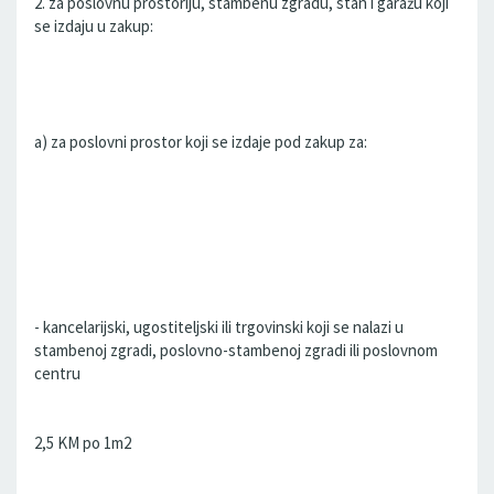
2. za poslovnu prostoriju, stambenu zgradu, stan i garažu koji
se izdaju u zakup:
a) za poslovni prostor koji se izdaje pod zakup za:
- kancelarijski, ugostiteljski ili trgovinski koji se nalazi u
stambenoj zgradi, poslovno-stambenoj zgradi ili poslovnom
centru
2,5 KM po 1m2