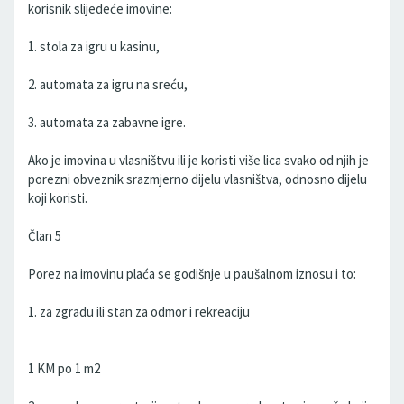
korisnik slijedeće imovine:
1. stola za igru u kasinu,
2. automata za igru na sreću,
3. automata za zabavne igre.
Ako je imovina u vlasništvu ili je koristi više lica svako od njih je
porezni obveznik srazmjerno dijelu vlasništva, odnosno dijelu
koji koristi.
Član 5
Porez na imovinu plaća se godišnje u paušalnom iznosu i to:
1. za zgradu ili stan za odmor i rekreaciju
1 KM po 1 m2