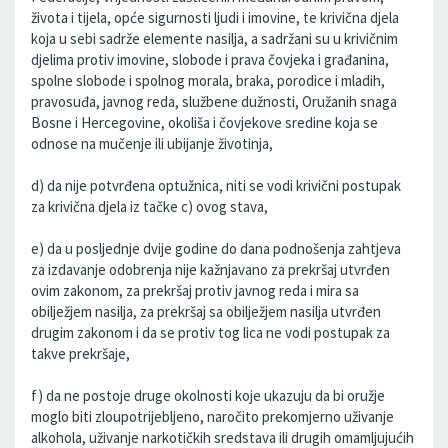
života i tijela, opće sigurnosti ljudi i imovine, te krivična djela
koja u sebi sadrže elemente nasilja, a sadržani su u krivičnim
djelima protiv imovine, slobode i prava čovjeka i građanina,
spolne slobode i spolnog morala, braka, porodice i mladih,
pravosuđa, javnog reda, službene dužnosti, Oružanih snaga
Bosne i Hercegovine, okoliša i čovjekove sredine koja se
odnose na mučenje ili ubijanje životinja,
d) da nije potvrđena optužnica, niti se vodi krivični postupak
za krivična djela iz tačke c) ovog stava,
e) da u posljednje dvije godine do dana podnošenja zahtjeva
za izdavanje odobrenja nije kažnjavano za prekršaj utvrđen
ovim zakonom, za prekršaj protiv javnog reda i mira sa
obilježjem nasilja, za prekršaj sa obilježjem nasilja utvrđen
drugim zakonom i da se protiv tog lica ne vodi postupak za
takve prekršaje,
f) da ne postoje druge okolnosti koje ukazuju da bi oružje
moglo biti zloupotrijebljeno, naročito prekomjerno uživanje
alkohola, uživanje narkotičkih sredstava ili drugih omamljujućih