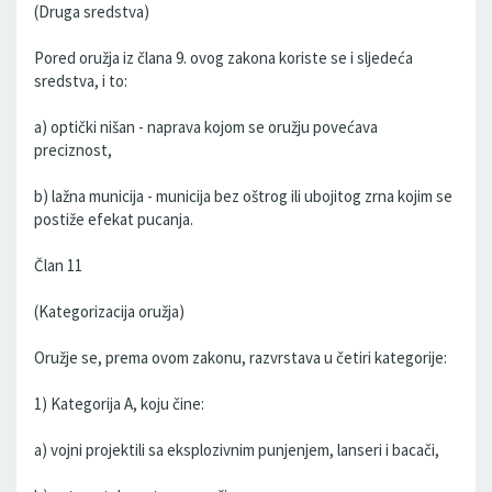
(Druga sredstva)
Pored oružja iz člana 9. ovog zakona koriste se i sljedeća
sredstva, i to:
a) optički nišan - naprava kojom se oružju povećava
preciznost,
b) lažna municija - municija bez oštrog ili ubojitog zrna kojim se
postiže efekat pucanja.
Član 11
(Kategorizacija oružja)
Oružje se, prema ovom zakonu, razvrstava u četiri kategorije:
1) Kategorija A, koju čine:
a) vojni projektili sa eksplozivnim punjenjem, lanseri i bacači,