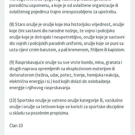
porodičnu uspomenu, a koje je od ovlaštene organizacije ili
ovlaštenog pojedinca trajno onesposobljeno za upotrebu.
(8) Staro oružje je oružje koje ima historijsku vrijednost, oružje
koje čini sastavni dio narodne nošnje, te vojno i policijsko
oružje koje je dotrajalo i neupotrebljivo, oružje koje je sastavni
dio vojnih i policijskih paradnih uniformi, oružje koje se puni sa
usta cijevi crnim barutom, a pali kremenom, fitiljem ili kapislom.
(9) Rasprskavajuće oružje su sve vrste bombi, mina, granata i
drugih naprava opremljenih sa eksplozivnom materijom ili
detonatorom (težina, udar, potez, trenje, hemijska reakcija,
električna energija i si.) kod kojih dolazi do oslobađanja
energije i njihovog rasprskavanja.
(10) Sportsko oružje je vatreno oružje kategorije B, vazdušno
oružje i oružje sa tetivom koje se koristi za sportske discipline
u skladu sa posebnim propisima.
Član 10