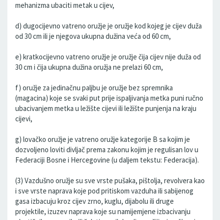
mehanizma ubaciti metak u cijev,
d) dugocijevno vatreno oružje je oružje kod kojeg je cijev duža
od 30 cm ili je njegova ukupna dužina veća od 60 cm,
e) kratkocijevno vatreno oružje je oružje čija cijev nije duža od
30 cm i čija ukupna dužina oružja ne prelazi 60 cm,
f) oružje za jedinačnu paljbu je oružje bez spremnika
(magacina) koje se svaki put prije ispaljivanja metka puni ručno
ubacivanjem metka u ležište cijevi ili ležište punjenja na kraju
cijevi,
g) lovačko oružje je vatreno oružje kategorije B sa kojim je
dozvoljeno loviti divljač prema zakonu kojim je regulisan lov u
Federaciji Bosne i Hercegovine (u daljem tekstu: Federacija).
(3) Vazdušno oružje su sve vrste pušaka, pištolja, revolvera kao
i sve vrste naprava koje pod pritiskom vazduha ili sabijenog
gasa izbacuju kroz cijev zrno, kuglu, dijabolu ili druge
projektile, izuzev naprava koje su namijemjene izbacivanju