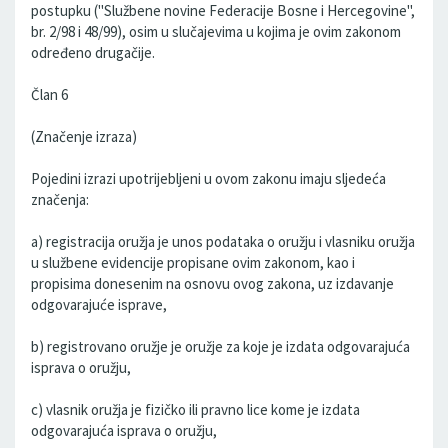
postupku ("Službene novine Federacije Bosne i Hercegovine",
br. 2/98 i 48/99), osim u slučajevima u kojima je ovim zakonom
određeno drugačije.
Član 6
(Značenje izraza)
Pojedini izrazi upotrijebljeni u ovom zakonu imaju sljedeća
značenja:
a) registracija oružja je unos podataka o oružju i vlasniku oružja
u službene evidencije propisane ovim zakonom, kao i
propisima donesenim na osnovu ovog zakona, uz izdavanje
odgovarajuće isprave,
b) registrovano oružje je oružje za koje je izdata odgovarajuća
isprava o oružju,
c) vlasnik oružja je fizičko ili pravno lice kome je izdata
odgovarajuća isprava o oružju,