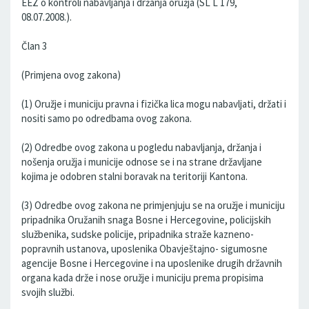
EEZ o kontroli nabavljanja i držanja oružja (SL L 179,
08.07.2008.).
Član 3
(Primjena ovog zakona)
(1) Oružje i municiju pravna i fizička lica mogu nabavljati, držati i
nositi samo po odredbama ovog zakona.
(2) Odredbe ovog zakona u pogledu nabavljanja, držanja i
nošenja oružja i municije odnose se i na strane državljane
kojima je odobren stalni boravak na teritoriji Kantona.
(3) Odredbe ovog zakona ne primjenjuju se na oružje i municiju
pripadnika Oružanih snaga Bosne i Hercegovine, policijskih
službenika, sudske policije, pripadnika straže kazneno-
popravnih ustanova, uposlenika Obavještajno- sigumosne
agencije Bosne i Hercegovine i na uposlenike drugih državnih
organa kada drže i nose oružje i municiju prema propisima
svojih službi.