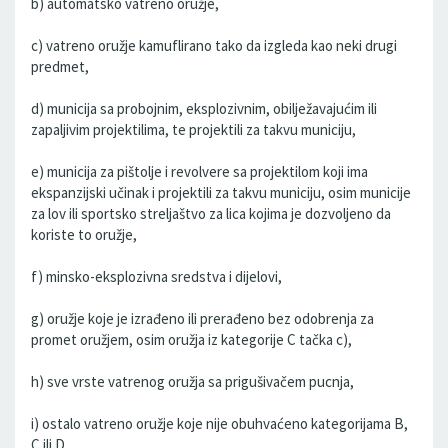
b) automatsko vatreno oružje,
c) vatreno oružje kamuflirano tako da izgleda kao neki drugi
predmet,
d) municija sa probojnim, eksplozivnim, obilježavajućim ili
zapaljivim projektilima, te projektili za takvu municiju,
e) municija za pištolje i revolvere sa projektilom koji ima
ekspanzijski učinak i projektili za takvu municiju, osim municije
za lov ili sportsko streljaštvo za lica kojima je dozvoljeno da
koriste to oružje,
f) minsko-eksplozivna sredstva i dijelovi,
g) oružje koje je izrađeno ili prerađeno bez odobrenja za
promet oružjem, osim oružja iz kategorije C tačka c),
h) sve vrste vatrenog oružja sa prigušivačem pucnja,
i) ostalo vatreno oružje koje nije obuhvaćeno kategorijama B,
C ili D,