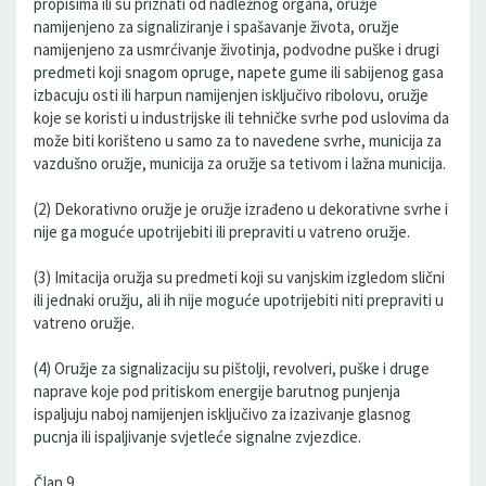
propisima ili su priznati od nadležnog organa, oružje
namijenjeno za signaliziranje i spašavanje života, oružje
namijenjeno za usmrćivanje životinja, podvodne puške i drugi
predmeti koji snagom opruge, napete gume ili sabijenog gasa
izbacuju osti ili harpun namijenjen isključivo ribolovu, oružje
koje se koristi u industrijske ili tehničke svrhe pod uslovima da
može biti korišteno u samo za to navedene svrhe, municija za
vazdušno oružje, municija za oružje sa tetivom i lažna municija.
(2) Dekorativno oružje je oružje izrađeno u dekorativne svrhe i
nije ga moguće upotrijebiti ili prepraviti u vatreno oružje.
(3) Imitacija oružja su predmeti koji su vanjskim izgledom slični
ili jednaki oružju, ali ih nije moguće upotrijebiti niti prepraviti u
vatreno oružje.
(4) Oružje za signalizaciju su pištolji, revolveri, puške i druge
naprave koje pod pritiskom energije barutnog punjenja
ispaljuju naboj namijenjen isključivo za izazivanje glasnog
pucnja ili ispaljivanje svjetleće signalne zvjezdice.
Član 9