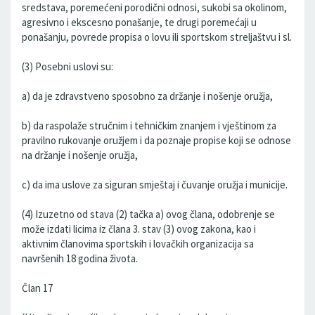
sredstava, poremećeni porodični odnosi, sukobi sa okolinom,
agresivno i ekscesno ponašanje, te drugi poremećaji u
ponašanju, povrede propisa o lovu ili sportskom streljaštvu i sl.
(3) Posebni uslovi su:
a) da je zdravstveno sposobno za držanje i nošenje oružja,
b) da raspolaže stručnim i tehničkim znanjem i vještinom za
pravilno rukovanje oružjem i da poznaje propise koji se odnose
na držanje i nošenje oružja,
c) da ima uslove za siguran smještaj i čuvanje oružja i municije.
(4) Izuzetno od stava (2) tačka a) ovog člana, odobrenje se
može izdati licima iz člana 3. stav (3) ovog zakona, kao i
aktivnim članovima sportskih i lovačkih organizacija sa
navršenih 18 godina života.
Član 17