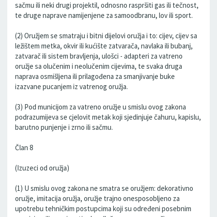
sačmu ili neki drugi projektil, odnosno raspršiti gas ili tečnost,
te druge naprave namijenjene za samoodbranu, lov ili sport.
(2) Oružjem se smatraju i bitni dijelovi oružja i to: cijev, cijev sa
ležištem metka, okvir ili kućište zatvarača, navlaka ili bubanj,
zatvarač ili sistem bravljenja, ulošci - adapteri za vatreno
oružje sa olučenim i neolučenim cijevima, te svaka druga
naprava osmišljena ili prilagođena za smanjivanje buke
izazvane pucanjem iz vatrenog oružja.
(3) Pod municijom za vatreno oružje u smislu ovog zakona
podrazumijeva se cjelovit metak koji sjedinjuje čahuru, kapislu,
barutno punjenje i zrno ili sačmu.
Član 8
(Izuzeci od oružja)
(1) U smislu ovog zakona ne smatra se oružjem: dekorativno
oružje, imitacija oružja, oružje trajno onesposobljeno za
upotrebu tehničkim postupcima koji su određeni posebnim