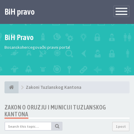
BiH pravo
Toggle
Navigatio
BiH Pravo
Bosanskohercegovački pravni portal
Zakoni Tuzlanskog Kantona
ZAKON O ORUZJU I MUNICIJI TUZLANSKOG
KANTONA
1 post