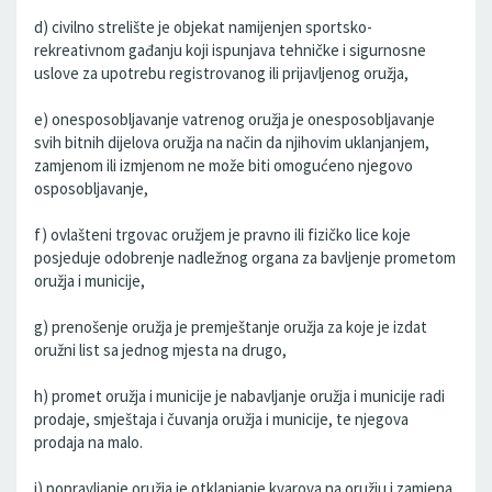
d) civilno strelište je objekat namijenjen sportsko-
rekreativnom gađanju koji ispunjava tehničke i sigurnosne
uslove za upotrebu registrovanog ili prijavljenog oružja,
e) onesposobljavanje vatrenog oružja je onesposobljavanje
svih bitnih dijelova oružja na način da njihovim uklanjanjem,
zamjenom ili izmjenom ne može biti omogućeno njegovo
osposobljavanje,
f) ovlašteni trgovac oružjem je pravno ili fizičko lice koje
posjeduje odobrenje nadležnog organa za bavljenje prometom
oružja i municije,
g) prenošenje oružja je premještanje oružja za koje je izdat
oružni list sa jednog mjesta na drugo,
h) promet oružja i municije je nabavljanje oružja i municije radi
prodaje, smještaja i čuvanja oružja i municije, te njegova
prodaja na malo.
i) popravljanje oružja je otklanjanje kvarova na oružju i zamjena