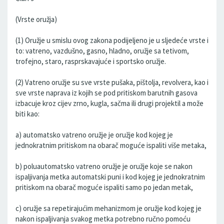
(Vrste oružja)
(1) Oružje u smislu ovog zakona podijeljeno je u sljedeće vrste i
to: vatreno, vazdušno, gasno, hladno, oružje sa tetivom,
trofejno, staro, rasprskavajuće i sportsko oružje.
(2) Vatreno oružje su sve vrste pušaka, pištolja, revolvera, kao i
sve vrste naprava iz kojih se pod pritiskom barutnih gasova
izbacuje kroz cijev zrno, kugla, sačma ili drugi projektil a može
biti kao:
a) automatsko vatreno oružje je oružje kod kojeg je
jednokratnim pritiskom na obarač moguće ispaliti više metaka,
b) poluautomatsko vatreno oružje je oružje koje se nakon
ispaljivanja metka automatski puni i kod kojeg je jednokratnim
pritiskom na obarač moguće ispaliti samo po jedan metak,
c) oružje sa repetirajućim mehanizmom je oružje kod kojeg je
nakon ispaljivanja svakog metka potrebno ručno pomoću