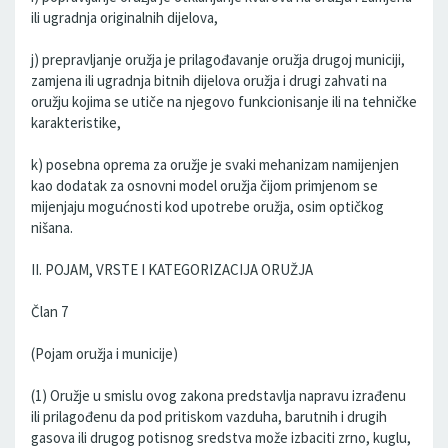
ili ugradnja originalnih dijelova,
j) prepravljanje oružja je prilagođavanje oružja drugoj municiji,
zamjena ili ugradnja bitnih dijelova oružja i drugi zahvati na
oružju kojima se utiče na njegovo funkcionisanje ili na tehničke
karakteristike,
k) posebna oprema za oružje je svaki mehanizam namijenjen
kao dodatak za osnovni model oružja čijom primjenom se
mijenjaju mogućnosti kod upotrebe oružja, osim optičkog
nišana.
II. POJAM, VRSTE I KATEGORIZACIJA ORUŽJA
Član 7
(Pojam oružja i municije)
(1) Oružje u smislu ovog zakona predstavlja napravu izrađenu
ili prilagođenu da pod pritiskom vazduha, barutnih i drugih
gasova ili drugog potisnog sredstva može izbaciti zrno, kuglu,