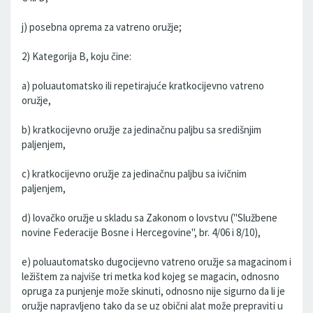
j) posebna oprema za vatreno oružje;
2) Kategorija B, koju čine:
a) poluautomatsko ili repetirajuće kratkocijevno vatreno
oružje,
b) kratkocijevno oružje za jedinačnu paljbu sa središnjim
paljenjem,
c) kratkocijevno oružje za jedinačnu paljbu sa ivičnim
paljenjem,
d) lovačko oružje u skladu sa Zakonom o lovstvu ("Službene
novine Federacije Bosne i Hercegovine", br. 4/06 i 8/10),
e) poluautomatsko dugocijevno vatreno oružje sa magacinom i
ležištem za najviše tri metka kod kojeg se magacin, odnosno
opruga za punjenje može skinuti, odnosno nije sigurno da li je
oružje napravljeno tako da se uz obični alat može prepraviti u