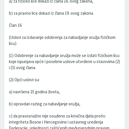
a) za fizičko lice dokazi iz člana 16. ovog zakona,
b) za pravno lice dokazi iz člana 19. ovog zakona.
Član 16
(Uslovi za izdavanje odobrenja za nabavljanje oružja fizičkom
licu)
(1) Odobrenje za nabavljanje oružja može se izdati fizičkom licu
koje ispunjava opće i posebne uslove utvrđene u stavovima (2)
i (3) ovog člana.
(2) Opći uslovi su:
a) navršena 21 godina života,
b) opravdan razlog za nabavljanje oružja,
c) da pravosnažno nije osuđeno za krivična djela protiv:
integriteta Bosne i Hercegovine i ustavnog uređenja
Federacije, vrijednosti zaštićenih međunarodnim pravom,