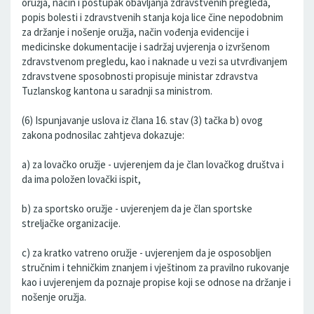
oružja, način i postupak obavljanja zdravstvenih pregleda,
popis bolesti i zdravstvenih stanja koja lice čine nepodobnim
za držanje i nošenje oružja, način vođenja evidencije i
medicinske dokumentacije i sadržaj uvjerenja o izvršenom
zdravstvenom pregledu, kao i naknade u vezi sa utvrđivanjem
zdravstvene sposobnosti propisuje ministar zdravstva
Tuzlanskog kantona u saradnji sa ministrom.
(6) Ispunjavanje uslova iz člana 16. stav (3) tačka b) ovog
zakona podnosilac zahtjeva dokazuje:
a) za lovačko oružje - uvjerenjem da je član lovačkog društva i
da ima položen lovački ispit,
b) za sportsko oružje - uvjerenjem da je član sportske
streljačke organizacije.
c) za kratko vatreno oružje - uvjerenjem da je osposobljen
stručnim i tehničkim znanjem i vještinom za pravilno rukovanje
kao i uvjerenjem da poznaje propise koji se odnose na držanje i
nošenje oružja.