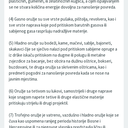
plastičnih, gumenih, ili želatinoznih kuglica, a čijim ispaljivanjem
se ne stvara količina energije dovoljna za nanošenje povreda.
(4) Gasno oružje su sve vrste pušaka, pištolja, revolvera, kao i
sve vrste naprava koje pod pritiskom barutnih gasova ili
sabijenog gasa raspršuju nadražljive materije.
(5) Hladno oružje su bodeži, kame, mačevi, sablje, bajoneti,
skakavci čije se sječivo nalazi pod pritiskom sabijene opruge a
iz drške iskaču pritiskom na dugme ili polugu ili metalne
zvjezdice za bacanje, bez obzira na dužinu oštrice, bokseri,
buzdovani, te druga oružja sa skrivenim oštricama, kao i
predmeti pogodni za nanošenje povreda kada se nose na
javnim mjestima.
(6) Oružje sa tetivom su lukovi, samostrijeli i druge naprave
koje snagom napete tetive ili druge elastične materije
pritiskuju strijelu ili drugi projektil.
(7) Trofejno oružje je vatreno, vazdušno i hladno oružje koje se
čuva kao uspomena ranijeg perioda historije Bosne i
Hercegovine ili za njegovog vlasnika predstavlja ličnu ili