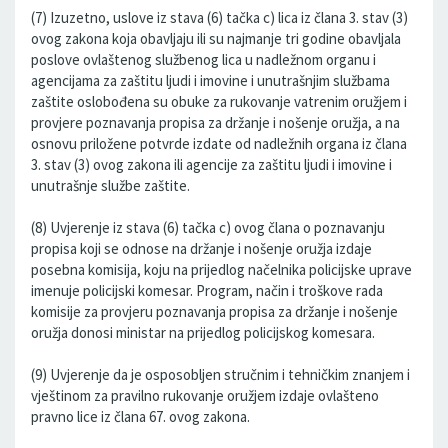
(7) Izuzetno, uslove iz stava (6) tačka c) lica iz člana 3. stav (3)
ovog zakona koja obavljaju ili su najmanje tri godine obavljala
poslove ovlaštenog službenog lica u nadležnom organu i
agencijama za zaštitu ljudi i imovine i unutrašnjim službama
zaštite oslobođena su obuke za rukovanje vatrenim oružjem i
provjere poznavanja propisa za držanje i nošenje oružja, a na
osnovu priložene potvrde izdate od nadležnih organa iz člana
3. stav (3) ovog zakona ili agencije za zaštitu ljudi i imovine i
unutrašnje službe zaštite.
(8) Uvjerenje iz stava (6) tačka c) ovog člana o poznavanju
propisa koji se odnose na držanje i nošenje oružja izdaje
posebna komisija, koju na prijedlog načelnika policijske uprave
imenuje policijski komesar. Program, način i troškove rada
komisije za provjeru poznavanja propisa za držanje i nošenje
oružja donosi ministar na prijedlog policijskog komesara.
(9) Uvjerenje da je osposobljen stručnim i tehničkim znanjem i
vještinom za pravilno rukovanje oružjem izdaje ovlašteno
pravno lice iz člana 67. ovog zakona.