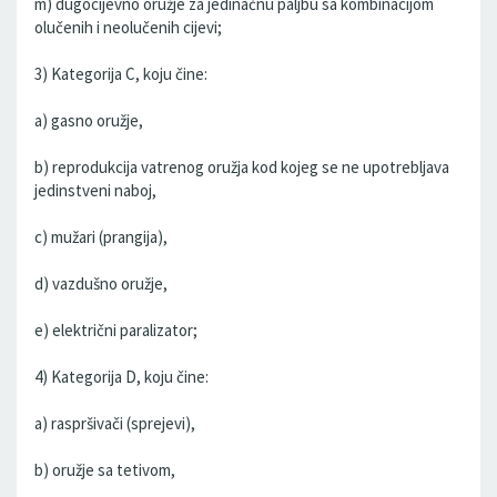
m) dugocijevno oružje za jedinačnu paljbu sa kombinacijom
olučenih i neolučenih cijevi;
3) Kategorija C, koju čine:
a) gasno oružje,
b) reprodukcija vatrenog oružja kod kojeg se ne upotrebljava
jedinstveni naboj,
c) mužari (prangija),
d) vazdušno oružje,
e) električni paralizator;
4) Kategorija D, koju čine:
a) raspršivači (sprejevi),
b) oružje sa tetivom,