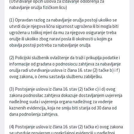
(Utvrđivanje općih uslova za izdavanje odobrenja za
nabavljanje oružja fizičkom licu)
(1) Opravdan razlog za nabavljanje oružja postoji ukoliko se
utvrdi da je njegova lična sigurnost ugrožena ili bi mogla biti
ugrožena u tolikoj mjeri da mu za njegovo osiguranje treba
oružje ili ukoliko zbog naravi posla ili okolnosti u kojim ga
obavlja postoji potreba za nabavljanje oružja.
(2) Policijski službenik ovlaštenje da traži i prikuplja podatke i
informacije od građana o podnosiocu zahtjeva za nabavljanje
oružja radi utvrđivanja uslova iz člana 16. stav (2) tačke b) i f)
ovog zakona, o čemu sastavlja službenu zabilješku.
(3) Postojanje uslova iz člana 16. stav (2) tačke c) i d) ovog
zakona podnosilac zahtjeva dokazuje dostavljanjem uvjerenja
nadležnog suda i uvjerenja organa nadležnog za vođenje
kaznenih evidencija, koja ne smiju biti starija od 30 dana od
dana podnošenja zahtjeva.
(4) Postojanje uslova iz člana 16. stav (2) tačka e) ovog zakona
se utvrđuje provjerom u prekršajnoj evidenciji u nadležnoj