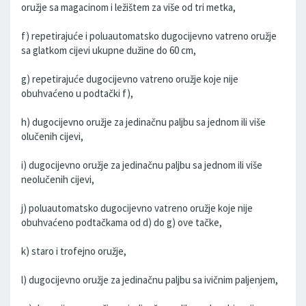
oružje sa magacinom i ležištem za više od tri metka,
f) repetirajuće i poluautomatsko dugocijevno vatreno oružje
sa glatkom cijevi ukupne dužine do 60 cm,
g) repetirajuće dugocijevno vatreno oružje koje nije
obuhvaćeno u podtački f),
h) dugocijevno oružje za jedinačnu paljbu sa jednom ili više
olučenih cijevi,
i) dugocijevno oružje za jedinačnu paljbu sa jednom ili više
neolučenih cijevi,
j) poluautomatsko dugocijevno vatreno oružje koje nije
obuhvaćeno podtačkama od d) do g) ove tačke,
k) staro i trofejno oružje,
l) dugocijevno oružje za jedinačnu paljbu sa ivičnim paljenjem,