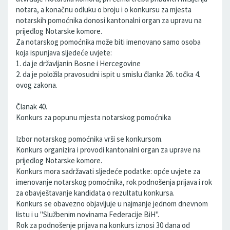
notara, a konačnu odluku o broju i o konkursu za mjesta
notarskih pomoćnika donosi kantonalni organ za upravu na
prijedlog Notarske komore.
Za notarskog pomoćnika može biti imenovano samo osoba
koja ispunjava sljedeće uvjete:
1. da je državljanin Bosne i Hercegovine
2. da je položila pravosudni ispit u smislu članka 26. točka 4.
ovog zakona.
Članak 40.
Konkurs za popunu mjesta notarskog pomoćnika
Izbor notarskog pomoćnika vrši se konkursom.
Konkurs organizira i provodi kantonalni organ za uprave na
prijedlog Notarske komore.
Konkurs mora sadržavati sljedeće podatke: opće uvjete za
imenovanje notarskog pomoćnika, rok podnošenja prijava i rok
za obavještavanje kandidata o rezultatu konkursa.
Konkurs se obavezno objavljuje u najmanje jednom dnevnom
listu i u "Službenim novinama Federacije BiH".
Rok za podnošenje prijava na konkurs iznosi 30 dana od