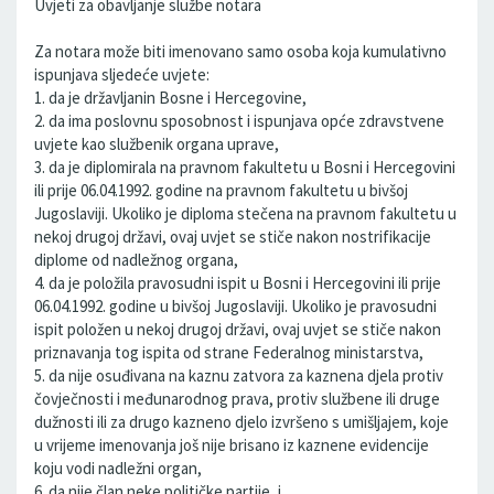
Uvjeti za obavljanje službe notara
Za notara može biti imenovano samo osoba koja kumulativno
ispunjava sljedeće uvjete:
1. da je državljanin Bosne i Hercegovine,
2. da ima poslovnu sposobnost i ispunjava opće zdravstvene
uvjete kao službenik organa uprave,
3. da je diplomirala na pravnom fakultetu u Bosni i Hercegovini
ili prije 06.04.1992. godine na pravnom fakultetu u bivšoj
Jugoslaviji. Ukoliko je diploma stečena na pravnom fakultetu u
nekoj drugoj državi, ovaj uvjet se stiče nakon nostrifikacije
diplome od nadležnog organa,
4. da je položila pravosudni ispit u Bosni i Hercegovini ili prije
06.04.1992. godine u bivšoj Jugoslaviji. Ukoliko je pravosudni
ispit položen u nekoj drugoj državi, ovaj uvjet se stiče nakon
priznavanja tog ispita od strane Federalnog ministarstva,
5. da nije osuđivana na kaznu zatvora za kaznena djela protiv
čovječnosti i međunarodnog prava, protiv službene ili druge
dužnosti ili za drugo kazneno djelo izvršeno s umišljajem, koje
u vrijeme imenovanja još nije brisano iz kaznene evidencije
koju vodi nadležni organ,
6. da nije član neke političke partije, i