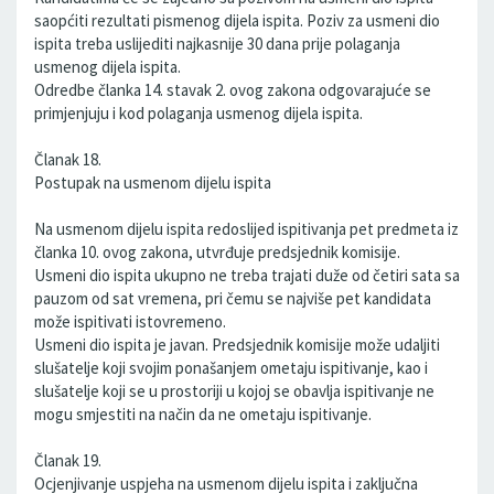
saopćiti rezultati pismenog dijela ispita. Poziv za usmeni dio
ispita treba uslijediti najkasnije 30 dana prije polaganja
usmenog dijela ispita.
Odredbe članka 14. stavak 2. ovog zakona odgovarajuće se
primjenjuju i kod polaganja usmenog dijela ispita.
Članak 18.
Postupak na usmenom dijelu ispita
Na usmenom dijelu ispita redoslijed ispitivanja pet predmeta iz
članka 10. ovog zakona, utvrđuje predsjednik komisije.
Usmeni dio ispita ukupno ne treba trajati duže od četiri sata sa
pauzom od sat vremena, pri čemu se najviše pet kandidata
može ispitivati istovremeno.
Usmeni dio ispita je javan. Predsjednik komisije može udaljiti
slušatelje koji svojim ponašanjem ometaju ispitivanje, kao i
slušatelje koji se u prostoriji u kojoj se obavlja ispitivanje ne
mogu smjestiti na način da ne ometaju ispitivanje.
Članak 19.
Ocjenjivanje uspjeha na usmenom dijelu ispita i zaključna