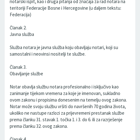
notarski ispit, kao i druga pitanja od značaja za rad notara na
teritoriji Federacije Bosne i Hercegovine (u daljem tekstu:
Federacija)
Članak 2.
Javna služba
Služba notara je javna služba koju obavljaju notari, koji su
samostalni i neovinsi nositelji te službe.
Članak 3.
Obavljanje službe
Notar obavlja službu notara profesionalno i isključivo kao
zanimanje tijekom vremena za koje je imenovan, sukladno
ovom zakonu i propisima donesenim na temelju ovog zakona.
Notar može svoju službu vršiti do navršenih 70 godina života,
ukoliko ne nastupe razlozi za prijevremeni prestanak službe
prema članku 31. stavak 1. točka 1. i 3. do 6. ili za razrješenje
prema članku 32. ovog zakona.
Članak 4.