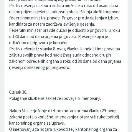
Protiv rješenja o izboru notara može se u roku od osam dana
nakon prijema rješenja, odnosno obavještenja uložiti prigovor
federalnom ministru pravde. Prigovor protiv rješenja o izboru
kandidata za notara zadržava izvršenje rješenja.
Federalni ministar pravde dužan je odlučiti o prigovoru u roku
od 30 dana od dana prijema prigovora. Rješenje kojim je
odlučeno o prigovoru je konačno.
Protiv rješenja iz stavka 8. ovog članka, kandidat ima pravo na
zaštitu svojih prava kod nadležnog suda odnosno drugih
zakonom određenih organa u roku od 30 dana od dana prijema
rješenja donesenog po prigovoru.
Članak 30.
Polaganje službene zakletve i povelja o imenovanju
Nakon što je rješenje o izboru notara prema članku 29. ovog
zakona postalo konačno, imenovanje notara vrši rukovoditelj
kantonalnog organa za upravu.
O imenovanju za notara rukovoditelj kantonalnog organa za