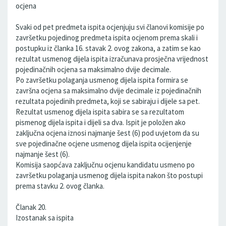
ocjena
Svaki od pet predmeta ispita ocjenjuju svi članovi komisije po
završetku pojedinog predmeta ispita ocjenom prema skali i
postupku iz članka 16. stavak 2. ovog zakona, a zatim se kao
rezultat usmenog dijela ispita izračunava prosječna vrijednost
pojedinačnih ocjena sa maksimalno dvije decimale.
Po završetku polaganja usmenog dijela ispita formira se
završna ocjena sa maksimalno dvije decimale iz pojedinačnih
rezultata pojedinih predmeta, koji se sabiraju i dijele sa pet.
Rezultat usmenog dijela ispita sabira se sa rezultatom
pismenog dijela ispita i dijeli sa dva. Ispit je položen ako
zaključna ocjena iznosi najmanje šest (6) pod uvjetom da su
sve pojedinačne ocjene usmenog dijela ispita ocijenjenje
najmanje šest (6).
Komisija saopćava zaključnu ocjenu kandidatu usmeno po
završetku polaganja usmenog dijela ispita nakon što postupi
prema stavku 2. ovog članka.
Članak 20.
Izostanak sa ispita