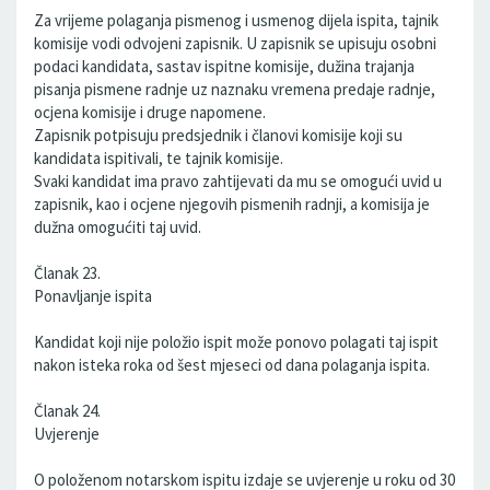
Za vrijeme polaganja pismenog i usmenog dijela ispita, tajnik
komisije vodi odvojeni zapisnik. U zapisnik se upisuju osobni
podaci kandidata, sastav ispitne komisije, dužina trajanja
pisanja pismene radnje uz naznaku vremena predaje radnje,
ocjena komisije i druge napomene.
Zapisnik potpisuju predsjednik i članovi komisije koji su
kandidata ispitivali, te tajnik komisije.
Svaki kandidat ima pravo zahtijevati da mu se omogući uvid u
zapisnik, kao i ocjene njegovih pismenih radnji, a komisija je
dužna omogućiti taj uvid.
Članak 23.
Ponavljanje ispita
Kandidat koji nije položio ispit može ponovo polagati taj ispit
nakon isteka roka od šest mjeseci od dana polaganja ispita.
Članak 24.
Uvjerenje
O položenom notarskom ispitu izdaje se uvjerenje u roku od 30