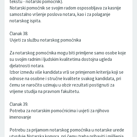
tekstu - notarski pomoćnik).
Notarski pomoćnik se svojim radom osposobljava za kasnije
samostalno vršenje poslova notara, kao i za polaganje
notarskog ispita.
Članak 38.
Uvjeti za službu notarskog pomoćnika
Za notarskog pomoćnika mogu biti primljene samo osobe koje
su svojim radnim i ljudskim kvalitetima dostojna ugleda
djelatnosti notara.
Izbor između više kandidata vrši se primjenom kriterija koji se
odnose na osobne i stručne kvalitete svakog kandidata, pri
čemu se naročito uzimaju u obzir rezultati postignuti za
vrijeme studija na pravnom fakultetu.
Članak 39.
Potreba za notarskim pomoćnicima i uvjeti za njihovo
imenovanje
Potrebu za prijamom notarskog pomoćnika u notarske urede
utvrđuje Notarska komora, pri čemu treba pribaviti i mišljenja