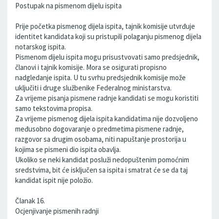
Postupak na pismenom dijelu ispita
Prije početka pismenog dijela ispita, tajnik komisije utvrđuje
identitet kandidata koji su pristupili polaganju pismenog dijela
notarskog ispita.
Pismenom dijelu ispita mogu prisustvovati samo predsjednik,
članovi i tajnik komisije. Mora se osigurati propisno
nadgledanje ispita. U tu svrhu predsjednik komisije može
uključiti i druge službenike Federalnog ministarstva.
Za vrijeme pisanja pismene radnje kandidati se mogu koristiti
samo tekstovima propisa.
Za vrijeme pismenog dijela ispita kandidatima nije dozvoljeno
međusobno dogovaranje o predmetima pismene radnje,
razgovor sa drugim osobama, niti napuštanje prostorija u
kojima se pismeni dio ispita obavlja.
Ukoliko se neki kandidat posluži nedopuštenim pomoćnim
sredstvima, bit će isključen sa ispita i smatrat će se da taj
kandidat ispit nije položio.
Članak 16.
Ocjenjivanje pismenih radnji