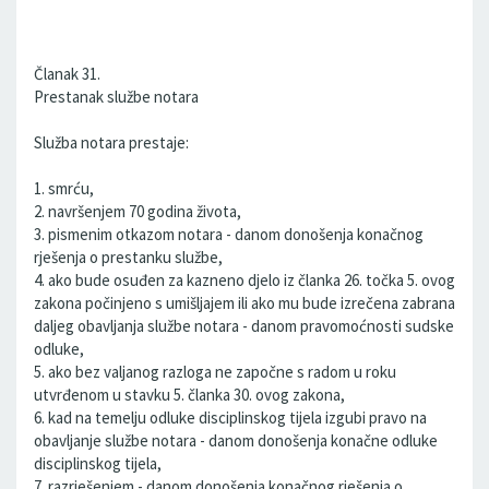
Članak 31.
Prestanak službe notara
Služba notara prestaje:
1. smrću,
2. navršenjem 70 godina života,
3. pismenim otkazom notara - danom donošenja konačnog
rješenja o prestanku službe,
4. ako bude osuđen za kazneno djelo iz članka 26. točka 5. ovog
zakona počinjeno s umišljajem ili ako mu bude izrečena zabrana
daljeg obavljanja službe notara - danom pravomoćnosti sudske
odluke,
5. ako bez valjanog razloga ne započne s radom u roku
utvrđenom u stavku 5. članka 30. ovog zakona,
6. kad na temelju odluke disciplinskog tijela izgubi pravo na
obavljanje službe notara - danom donošenja konačne odluke
disciplinskog tijela,
7. razrješenjem - danom donošenja konačnog rješenja o