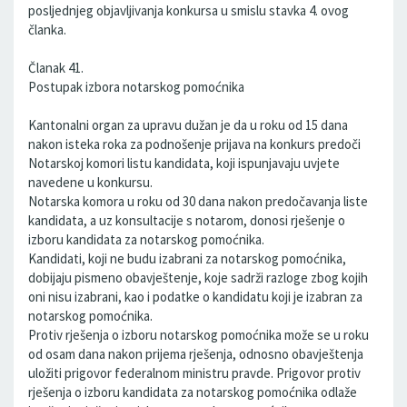
posljednjeg objavljivanja konkursa u smislu stavka 4. ovog
članka.
Članak 41.
Postupak izbora notarskog pomoćnika
Kantonalni organ za upravu dužan je da u roku od 15 dana
nakon isteka roka za podnošenje prijava na konkurs predoči
Notarskoj komori listu kandidata, koji ispunjavaju uvjete
navedene u konkursu.
Notarska komora u roku od 30 dana nakon predočavanja liste
kandidata, a uz konsultacije s notarom, donosi rješenje o
izboru kandidata za notarskog pomoćnika.
Kandidati, koji ne budu izabrani za notarskog pomoćnika,
dobijaju pismeno obavještenje, koje sadrži razloge zbog kojih
oni nisu izabrani, kao i podatke o kandidatu koji je izabran za
notarskog pomoćnika.
Protiv rješenja o izboru notarskog pomoćnika može se u roku
od osam dana nakon prijema rješenja, odnosno obavještenja
uložiti prigovor federalnom ministru pravde. Prigovor protiv
rješenja o izboru kandidata za notarskog pomoćnika odlaže