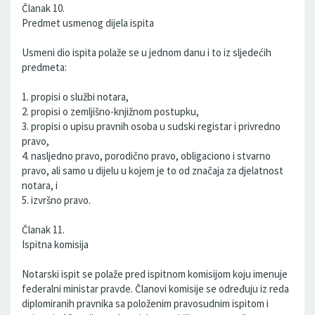
Članak 10.
Predmet usmenog dijela ispita
Usmeni dio ispita polaže se u jednom danu i to iz sljedećih
predmeta:
1. propisi o službi notara,
2. propisi o zemljišno-knjižnom postupku,
3. propisi o upisu pravnih osoba u sudski registar i privredno
pravo,
4. nasljedno pravo, porodično pravo, obligaciono i stvarno
pravo, ali samo u dijelu u kojem je to od značaja za djelatnost
notara, i
5. izvršno pravo.
Članak 11.
Ispitna komisija
Notarski ispit se polaže pred ispitnom komisijom koju imenuje
federalni ministar pravde. Članovi komisije se određuju iz reda
diplomiranih pravnika sa položenim pravosudnim ispitom i