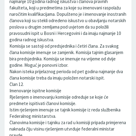
najmanje 10 godina radnog iskustva i članova pravnih
fakulteta, koji u predmetima za koje su imenovani raspolažu
naročitim kvalifikacijama. Dopušteno je i imenovanje inostranih
članova koji su stekli određeno iskustvo u obavljanju notarskih
poslova u drugim zemljama pod uvjetom da su položili
pravosudni ispit u Bosni i Hercegovini i da imaju najmanje 10
godina radnog iskustva.
Komisija se sastoji od predsjednika i četiri člana. Za svakog
člana komisije imenuje se zamjenik. Komisija tajnim glasanjem
bira predsjednika. Komisija se imenuje na vrijeme od dvije
godine. Moguć je ponovni izbor.
Nakon isteka prijelaznog perioda od pet godina najmanje dva
člana komisije treba da imaju položen notarski ispit.
Član 12.
Imenovanje ispitne komisije
Rješenjem o imenovanju komisije određuje se koje će
predmete ispitivati članovi komisije.
Istim rješenjem imenuje se tajnik komisije iz reda službenika
Federalnog ministarstva.
Članovima komisije i tajniku za rad u komisiji pripada primjerena
naknada čiju visinu rješenjem utvrđuje federalni ministar
pravde.