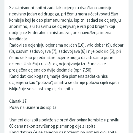
Svaki pismeni ispitni zadatak ocjenjuju dva člana komisije
neovisno jedan od drugoga, pri čemu mora učestvovati član
komisije koji je dao pismenu radnju. Ispitni zadaci se ocjenjuju
anonimno, a u tu svrhu se ocjenjivanje vrši pod brojem koji
dodjeljuje Federalno ministarstvo, bez navođenja imena
kandidata.
Radovi se ocjenjuju ocjenama odličan (10), vrlo dobar (9), dobar
(8), sasvim zadovoljava (7), zadovoljava (6) i nije položio (5), pri
čemu se kao pojedinačne ocjene mogu davati samo pune
ocjene. U slučaju različitog ocjenjivanja izračunava se
prosječna ocjena do dvije decimale (npr. 7,50).
Kandidat kod koga najmanje dva pismena zadatka nisu
ocijenjena kao “položio”, smatra se da nije položio cijeli ispit i
isključuje se sa ostalog dijela ispita.
Članak 17.
Poziv na usmeni dio ispita
Usmeni dio ispita polaže se pred članovima komisije u pravilu
60 dana nakon završenog pismenog dijela ispita.
Kandidatima će se zajedno sa pozivom na usmeni dio ispita