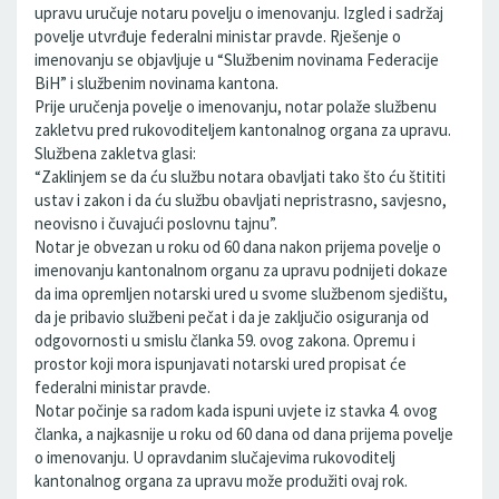
upravu uručuje notaru povelju o imenovanju. Izgled i sadržaj
povelje utvrđuje federalni ministar pravde. Rješenje o
imenovanju se objavljuje u “Službenim novinama Federacije
BiH” i službenim novinama kantona.
Prije uručenja povelje o imenovanju, notar polaže službenu
zakletvu pred rukovoditeljem kantonalnog organa za upravu.
Službena zakletva glasi:
“Zaklinjem se da ću službu notara obavljati tako što ću štititi
ustav i zakon i da ću službu obavljati nepristrasno, savjesno,
neovisno i čuvajući poslovnu tajnu”.
Notar je obvezan u roku od 60 dana nakon prijema povelje o
imenovanju kantonalnom organu za upravu podnijeti dokaze
da ima opremljen notarski ured u svome službenom sjedištu,
da je pribavio službeni pečat i da je zaključio osiguranja od
odgovornosti u smislu članka 59. ovog zakona. Opremu i
prostor koji mora ispunjavati notarski ured propisat će
federalni ministar pravde.
Notar počinje sa radom kada ispuni uvjete iz stavka 4. ovog
članka, a najkasnije u roku od 60 dana od dana prijema povelje
o imenovanju. U opravdanim slučajevima rukovoditelj
kantonalnog organa za upravu može produžiti ovaj rok.