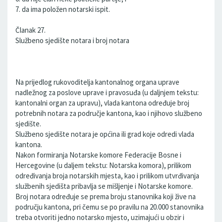
7. da ima položen notarski ispit.
Članak 27.
Službeno sjedište notara i broj notara
Na prijedlog rukovoditelja kantonalnog organa uprave
nadležnog za poslove uprave i pravosuđa (u daljnjem tekstu:
kantonalni organ za upravu), vlada kantona određuje broj
potrebnih notara za područje kantona, kao i njihovo službeno
sjedište.
Službeno sjedište notara je općina ili grad koje odredi vlada
kantona.
Nakon formiranja Notarske komore Federacije Bosne i
Hercegovine (u daljem tekstu: Notarska komora), prilikom
određivanja broja notarskih mjesta, kao i prilikom utvrđivanja
službenih sjedišta pribavlja se mišljenje i Notarske komore.
Broj notara određuje se prema broju stanovnika koji žive na
području kantona, pri čemu se po pravilu na 20.000 stanovnika
treba otvoriti jedno notarsko mjesto, uzimajući u obzir i