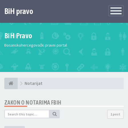
BiH pravo
Toggle
Navigatio
BiH Pravo
Bosanskohercegovački pravni portal
Notarijat
ZAKON O NOTARIMA FBIH
1 post