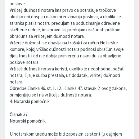
poslove.
Vršitelj dužnosti notara ima pravo da potražuje troškove
ukoliko oni dospiju nakon preuzimanja poslova, a ukoliko je
stranka platila notaru predujam za poduzimanje određene
službene radnje, ima pravo taj predujam uračunati prilikom
obračuna sa vršiteljem dužnosti notara.
Vršenje dužnosti se obavlja na trošak i za račun Notarske
komore, kojoj vršilac dužnosti notara podnosi obračun svoje
djelatnosti i od nje dobija primjerenu naknadu za obavljene
poslove notara.
Vršitelj dužnosti notara koristi, ukoliko je neophodno, pečat
notara, čija je sužba prestala, uz dodatak, vršitelj dužnosti
notara.
Odredbe članka 46. st. 1. i 2. i članka 47. stavak 2. ovog zakona,
primjenjuju se i na vršitelja dužnosti notara.
4. Notarski pomoćnik
Članak 37.
Notarski pomoćnik
U notarskom uredu može biti zaposlen asistent (u daljnjem