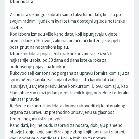
Izbor notara
Za notara se mogu izabrati samo takvi kandidati, koji su po
svojim radnim i ljudskim kvalitetima dostojni ugleda notarske
službe.
Kod izbora između više kandidata, koji ispunjavaju uvjete
prema članku 26. ovog zakona, odlučujući kriterij je uspjeh
postignut na notarskom ispitu.
Izbor kandidata prijavljenih na konkurs mora se izvršiti
najkasnije u roku od 30 dana od dana isteka roka za
podnošenje prijava na konkurs.
Rukovoditelj kantonalnog organa za upravu formira komisiju za
sprovođenje konkursa, koja utvrđuje listu kandidata koji
ispunjavaju uvjete predviđene konkursom. U ovu komisiju, kao
član, obvezno ulazi jedan predstavnik kojeg određuje federalni
ministar pravde.
Rješenje o izboru kandidata donosi rukovoditelj kantonalnog
organa za upravu uz prethodno pribavljenu suglasnost
federalnog ministra pravde.
Kandidati, koji ne budu izabrani za notara, dobijaju pismeno
obavještenje, koje sadrži razloge zbog kojih oni nisu izabrani,
kao i podatke o kandidatu, koji je izabran za notara.