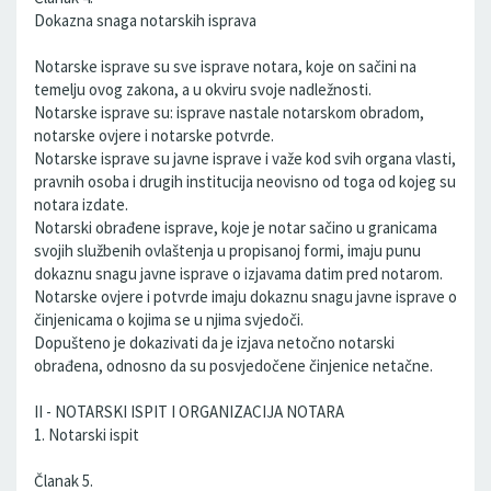
Dokazna snaga notarskih isprava
Notarske isprave su sve isprave notara, koje on sačini na
temelju ovog zakona, a u okviru svoje nadležnosti.
Notarske isprave su: isprave nastale notarskom obradom,
notarske ovjere i notarske potvrde.
Notarske isprave su javne isprave i važe kod svih organa vlasti,
pravnih osoba i drugih institucija neovisno od toga od kojeg su
notara izdate.
Notarski obrađene isprave, koje je notar sačino u granicama
svojih službenih ovlaštenja u propisanoj formi, imaju punu
dokaznu snagu javne isprave o izjavama datim pred notarom.
Notarske ovjere i potvrde imaju dokaznu snagu javne isprave o
činjenicama o kojima se u njima svjedoči.
Dopušteno je dokazivati da je izjava netočno notarski
obrađena, odnosno da su posvjedočene činjenice netačne.
II - NOTARSKI ISPIT I ORGANIZACIJA NOTARA
1. Notarski ispit
Članak 5.