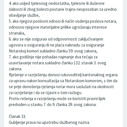
4. ako usljed tjelesnog nedostatka, tjelesne ili duševne
slabosti ili zbog bolesti postane trajno nesposoban za uredno
obavljanje službe,
5. ako njegovi poslovni odnosi ili način vođenja poslova notara,
odnosno njegove materijalne prilike ugrožavaju interese
stranaka,
6. ako se nije osigurao od odgovornosti zaključivanjem
ugovora o osiguranju ili ne plaća naknadu za osiguranje
Notarskoj komori sukladno članku 59. ovog zakona,
7. ako godišnje nije pohađao najmanje dva tečaja za
usavršavanje notara sukladno članku 132. stavak 3. ovog
zakona.
Rješenje o razrješenju donosi rukovoditelj kantonalnog organa
za upravu nakon konsultacija sa Notarskom komorom, s tim da
se prije donošenja rješenja notar mora saslušati na okolnosti
za razrješenje i da se izjasni o tom razlogu.
Protiv rešenja o razrješenju može se koristiti pravni lijek
predviđen u stavku 7. do 9. članka 29. ovog zakona.
Članak 33.
Gubljenje prava na upotrebu službenog naziva