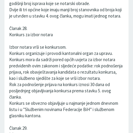
godišnji broj isprava koje se notarski obrade.
Dvije ili tri općine koje imaju manji broj stanovnika od broja koji
je utvrđen u stavku 4. ovog članka, mogu imati jednog notara.
Članak 28.
Konkurs za izbor notara
Izbor notara vrši se konkursom.
Konkurs organizuje i provodi kantonalni organ za upravu.
Konkurs mora da sadrži pored općih uvjeta za izbor notara
predviđenih ovim zakonom i sljedeće podatke: rok podnošenja
prijava, rok obavještavanja kandidata o rezultatu konkursa,
kao i službeno sjedište za koje se vrši izbor notara.
Rok za podnošenje prijava na konkurs iznosi 30 dana od
posljednjeg objavljivanja konkursa prema stavku 5. ovog
članka.
Konkurs se obvezno objavljuje u najmanje jednom dnevnom
listu i u "Službenim novinama Federacije BiH" i službenom
glasniku kantona.
Članak 29.