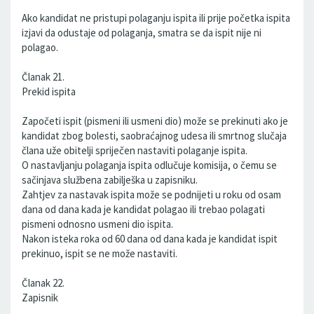
Ako kandidat ne pristupi polaganju ispita ili prije početka ispita
izjavi da odustaje od polaganja, smatra se da ispit nije ni
polagao.
Članak 21.
Prekid ispita
Započeti ispit (pismeni ili usmeni dio) može se prekinuti ako je
kandidat zbog bolesti, saobraćajnog udesa ili smrtnog slučaja
člana uže obitelji spriječen nastaviti polaganje ispita.
O nastavljanju polaganja ispita odlučuje komisija, o čemu se
sačinjava službena zabilješka u zapisniku.
Zahtjev za nastavak ispita može se podnijeti u roku od osam
dana od dana kada je kandidat polagao ili trebao polagati
pismeni odnosno usmeni dio ispita.
Nakon isteka roka od 60 dana od dana kada je kandidat ispit
prekinuo, ispit se ne može nastaviti.
Članak 22.
Zapisnik