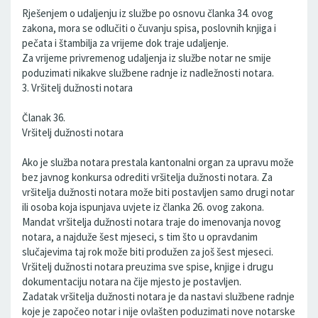
Rješenjem o udaljenju iz službe po osnovu članka 34. ovog
zakona, mora se odlučiti o čuvanju spisa, poslovnih knjiga i
pečata i štambilja za vrijeme dok traje udaljenje.
Za vrijeme privremenog udaljenja iz službe notar ne smije
poduzimati nikakve službene radnje iz nadležnosti notara.
3. Vršitelj dužnosti notara
Članak 36.
Vršitelj dužnosti notara
Ako je služba notara prestala kantonalni organ za upravu može
bez javnog konkursa odrediti vršitelja dužnosti notara. Za
vršitelja dužnosti notara može biti postavljen samo drugi notar
ili osoba koja ispunjava uvjete iz članka 26. ovog zakona.
Mandat vršitelja dužnosti notara traje do imenovanja novog
notara, a najduže šest mjeseci, s tim što u opravdanim
slučajevima taj rok može biti produžen za još šest mjeseci.
Vršitelj dužnosti notara preuzima sve spise, knjige i drugu
dokumentaciju notara na čije mjesto je postavljen.
Zadatak vršitelja dužnosti notara je da nastavi službene radnje
koje je započeo notar i nije ovlašten poduzimati nove notarske