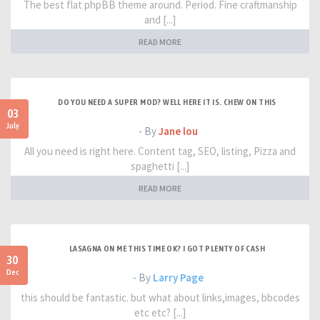
The best flat phpBB theme around. Period. Fine craftmanship
and [...]
READ MORE
DO YOU NEED A SUPER MOD? WELL HERE IT IS. CHEW ON THIS
03
July
- By
Jane lou
All you need is right here. Content tag, SEO, listing, Pizza and
spaghetti [...]
READ MORE
LASAGNA ON ME THIS TIME OK? I GOT PLENTY OF CASH
30
Dec
- By
Larry Page
this should be fantastic. but what about links,images, bbcodes
etc etc? [...]