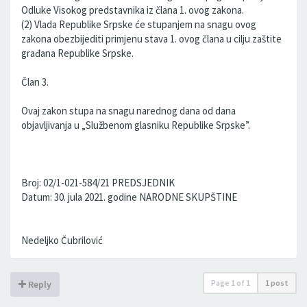
Odluke Visokog predstavnika iz člana 1. ovog zakona.
(2) Vlada Republike Srpske će stupanjem na snagu ovog
zakona obezbijediti primjenu stava 1. ovog člana u cilju zaštite
građana Republike Srpske.
Član 3.
Ovaj zakon stupa na snagu narednog dana od dana
objavljivanja u „Službenom glasniku Republike Srpske”.
Broj: 02/1-021-584/21 PREDSJEDNIK
Datum: 30. jula 2021. godine NARODNE SKUPŠTINE
Nedeljko Čubrilović
Page
1
of
1
1 post
Reply