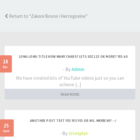
Return to “Zakoni Bosne i Hercegovine”
LONG LONG TITLE HOW MANY CHARS? LETS SEE 123 OK MORE? YES 60
18
Apr
- By
Admin
We have created lots of YouTube videos just so you can
achieve [...]
READ MORE
ANOTHER POST TEST YES YES YES OR NO, MAYBE NI? :-/
25
June
- By
SiteSplat