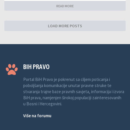
READ MORE
LOAD MORE POSTS
BIH PRAVO
Portal BiH Pravo je pokrenut sa ciljem poticanja i
poboljšanja komunikacije unutar pravne struke te
stvaranja trajne baze pravnih savjeta, informacija i izvora
BiH prava, namjenjen širokoj populaciji zainteresovanih
u Bosni i Hercegovini.
Više na forumu