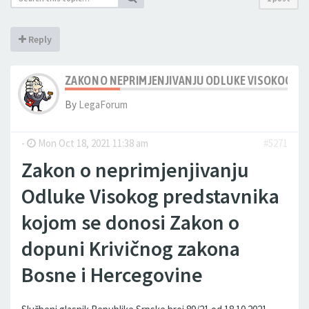
Reply
ZAKON O NEPRIMJENJIVANJU ODLUKE VISOKOG PR
By
LegaForum
-
Mon Oct 18, 2021 11:38 am
#5271
Zakon o neprimjenjivanju
Odluke Visokog predstavnika
kojom se donosi Zakon o
dopuni Krivičnog zakona
Bosne i Hercegovine