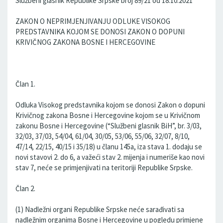
Službeni glasnik Republike Srpske broj 89/21 od 18.10.2021
ZAKON O NEPRIMJENJIVANJU ODLUKE VISOKOG
PREDSTAVNIKA KOJOM SE DONOSI ZAKON O DOPUNI
KRIVIČNOG ZAKONA BOSNE I HERCEGOVINE
Član 1.
Odluka Visokog predstavnika kojom se donosi Zakon o dopuni
Krivičnog zakona Bosne i Hercegovine kojom se u Krivičnom
zakonu Bosne i Hercegovine (“Službeni glasnik BiH”, br. 3/03,
32/03, 37/03, 54/04, 61/04, 30/05, 53/06, 55/06, 32/07, 8/10,
47/14, 22/15, 40/15 i 35/18) u članu 145a, iza stava 1. dodaju se
novi stavovi 2. do 6, a važeći stav 2. mijenja i numeriše kao novi
stav 7, neće se primjenjivati na teritoriji Republike Srpske.
Član 2.
(1) Nadležni organi Republike Srpske neće sarađivati sa
nadležnim organima Bosne i Hercegovine u pogledu primjene