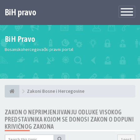
BiH pravo
Toggle
Navigatio
BiH Pravo
Bosanskohercegovački pravni portal
Zakoni Bosne i Hercegovine
ZAKON O NEPRIMJENJIVANJU ODLUKE VISOKOG
PREDSTAVNIKA KOJOM SE DONOSI ZAKON O DOPUNI
KRIVIČNOG ZAKONA
1 post