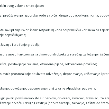
islu ovog zakona smatraju se:
nje, prečišćavanje i isporuku vode za piće i druge potrebe korisnicima, v
ta sakupljanje iskorišćenih (otpadnih) voda od priključka korisnika na zaj
nje septičkih jama;
žavanje i uređenje grobalja;
ispravnosti funkcionisanja dimovodnih objekata i uređaja za loženje i čišće
rišta, postavljanje reklama, otvorene pijace, rekreacione površine;
slovnih prostora koje obuhvata odvoženje, deponovanje, uništavanje i prer
kupljanje, odvoženje, deponovanje i uništavanje otpadaka i padavina;
rugih javnih površina kao što su: parkovi, drvoredi, skverovi, travnjaci, zel
vanje drveća, i drugog rastinja (potkresavanje, zalivanje, zaštita od štetoč