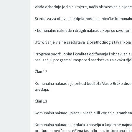
Vlada određuje jedinicu mjere, način obrazovanja cijene
Sredstva za obavljanje djelatnosti zajedničke komunaln
• komunalne naknade i drugih naknada koje su izvor prih
Utvrđivanje visine sredstava iz prethodnog stava, koja
Program sadrži: obim i kvalitet održavanja i obnavljanj
realizaciju programa i raspored sredstava za svaku dj
Član 12
Komunalna naknada je prihod budžeta Vlade Brčko distrik
uređaja.
Član 13
Komunalnu naknadu plaćaju vlasnici ili korisnici stambe
Komunalna naknada se plaća u naselju u kojem se najman
pristupna površina uređena (asfaltirana, betonirana ili 