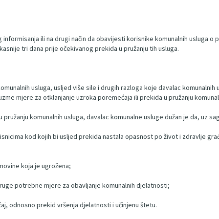
nformisanja ili na drugi način da obavijesti korisnike komunalnih usluga o p
kasnije tri dana prije očekivanog prekida u pružanju tih usluga.
komunalnih usluga, usljed više sile i drugih razloga koje davalac komunalnih
 mjere za otklanjanje uzroka poremećaja ili prekida u pružanju komunalnih
 u pružanju komunalnih usluga, davalac komunalne usluge dužan je da, uz sa
snicima kod kojih bi usljed prekida nastala opasnost po život i zdravlje građa
imovine koja je ugrožena;
druge potrebne mjere za obavljanje komunalnih djelatnosti;
j, odnosno prekid vršenja djelatnosti i učinjenu štetu.