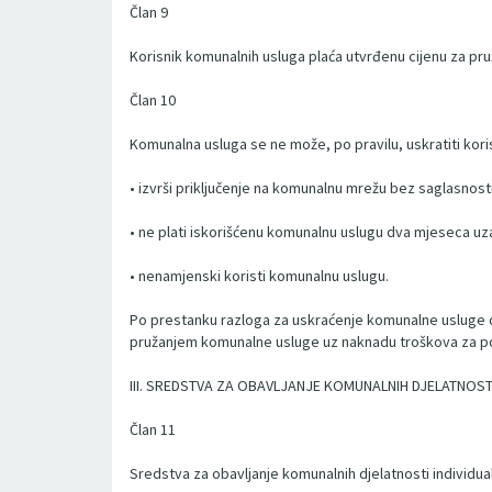
Član 9
Korisnik komunalnih usluga plaća utvrđenu cijenu za pr
Član 10
Komunalna usluga se ne može, po pravilu, uskratiti kori
• izvrši priključenje na komunalnu mrežu bez saglasno
• ne plati iskorišćenu komunalnu uslugu dva mjeseca u
• nenamjenski koristi komunalnu uslugu.
Po prestanku razloga za uskraćenje komunalne usluge da
pružanjem komunalne usluge uz naknadu troškova za po
III. SREDSTVA ZA OBAVLJANJE KOMUNALNIH DJELATNOST
Član 11
Sredstva za obavljanje komunalnih djelatnosti individua