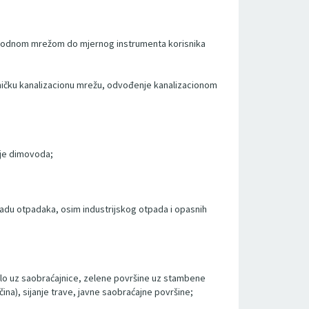
odovodnom mrežom do mjernog instrumenta korisnika
edničku kanalizacionu mrežu, odvođenje kanalizacionom
nje dimovoda;
adu otpadaka, osim industrijskog otpada i opasnih
enilo uz saobraćajnice, zelene površine uz stambene
ina), sijanje trave, javne saobraćajne površine;