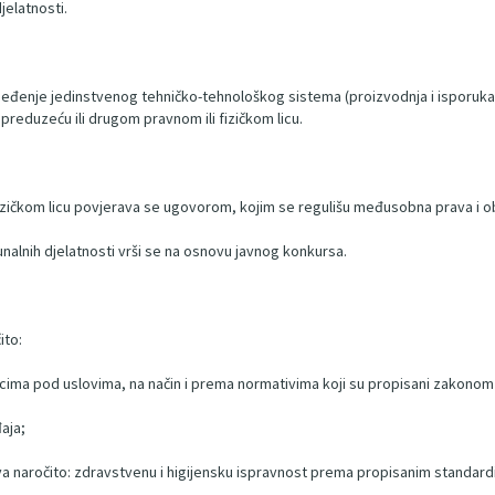
jelatnosti.
bjeđenje jedinstvenog tehničko-tehnološkog sistema (proizvodnja i isporuka
preduzeću ili drugom pravnom ili fizičkom licu.
izičkom licu povjerava se ugovorom, kojim se regulišu međusobna prava i oba
unalnih djelatnosti vrši se na osnovu javnog konkursa.
ito:
icima pod uslovima, na način i prema normativima koji su propisani zakonom
aja;
a naročito: zdravstvenu i higijensku ispravnost prema propisanim standardi