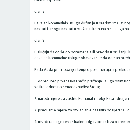
Član 7
Davalac komunalnih usluga dužan je u sredstvima javnog i
nastati ili mogu nastati u pružanju komunalnih usluga naj
Član 8
U slučaju da dođe do poremećaja ili prekida u pružanju 
davalac komunalne usluge obavezan je da odmah preduzme
Kada Vlada primi obavještenje o poremećaju ili prekidu
1. odredi red prvenstva i način pružanja usluga onim kori
velika, odnosno nenadoknadiva šteta;
2. naredi mjere za zaštitu komunalnih objekata i druge 
3. preduzme mjere za otklanjanje nastalih posljedica i 
4. utvrdi razloge i eventualne odgovornosti za poremeća