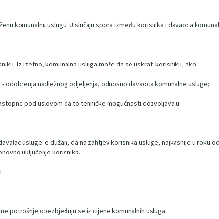
uženu komunalnu uslugu. U slučaju spora između korisnika i davaoca komunal
sniku. Izuzetno, komunalna usluga može da se uskrati korisniku, ako:
sti - odobrenja nadležnog odjeljenja, odnosno davaoca komunalne usluge;
zastopno pod uslovom da to tehničke mogućnosti dozvoljavaju.
valac usluge je dužan, da na zahtjev korisnika usluge, najkasnije u roku od
novno uključenje korisnika.
I
lne potrošnje obezbjeđuju se iz cijene komunalnih usluga.