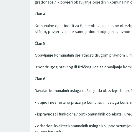
gradonačelnik povjeri obavljanje pojedinih komunalnih d
Član 4
Komunalne djelatnosti za čije je obavljanje uslov obez
slično), povjeravaju se samo jednom odjeljenju, javnom 
Član 5
Obavljanje komunalnih djelatnosti drugom pravnom ili f
Izbor drugog pravnog ili fizičkog lica za obavljanje kom
Član 6
Davalac komunalnih usluga dužan je da obezbijedi naroč
• trajno i nesmetano pružanje komunalnih usluga korisn
• ispravnost i funkcionalnost komunalnih objekata i uređ
• određeni kvalitet komunalnih usluga koji podrazumijev
rokova isporuke.