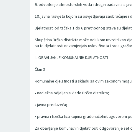
9. odvođenje atmosferskih voda i drugih padavina s jav
10. javna rasvjeta kojom su osvjetljavaju saobraćajne i 
Djelatnosti od tačaka 1 do 6 prethodnog stava su djelat
Skupština Brčko distrikta može odlukom utvrditi kao dj
su te djelatnosti nezamjenjaiv uslov života i rada građa
II. OBAVLJANJE KOMUNALNIH DJELATNOSTI
Član 3
Komunalne djelatnosti u skladu sa ovim zakonom mogu o
• nadležna odjeljenja Vlade Brčko distrikta;
• javna preduzeća;
• pravna i fizička lica kojima gradonačelnik ugovorom p
Za obavljanje komunalnih djelatnosti odgovoran je šef od