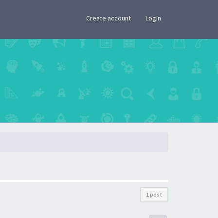
×
Create account
Login
1 post