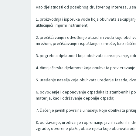
Kao djelatnosti od posebnog društvenog interesa, u sm
1. proizvodnja i isporuka vode koja obuhvata sakuplja
uklučujući i mjerni instrument;
2. prečišćavanje i odvođenje otpadnih voda koje obuhva
mrežom, prečišćavanje i ispuštanje iz mreže, kao i čišće
3. pogrebna djelatnost koja obuhvata sahranjivanje, odr
4. dimnjačarska djelatnost koja obuhvata provjeravanje 
5. uređenje naselja koje obuhvata uređenje fasada, dvo
6. odvođenje i deponovanje otpadaka iz stambenih i po
materija, kao i održavanje deponije otpada;
7. čišćenje javnih površina u naselju koje obuhvata pri
8. održavanje, uređivanje i opremanje javnih zelenih i d
zgrade, otvorene plaže, obale rijeka koje obuhvata održa