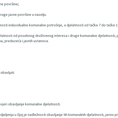
ne površine;
druge javne površine u naselju.
nosti induvidualne komunalne potrošnje, a djelatnosti od tačke 7 do tačke 
elatnosti od posebnog društvenog interesa i druge komunalne djelatnosti, p
na, preduzeća i javnih ustanova.
bavljati:
ovjeri obavljanje komunalne djelatnosti.
jeljenja u čijoj je nadležnosti obavljanje tih komunalnih djelatnosti, javno 