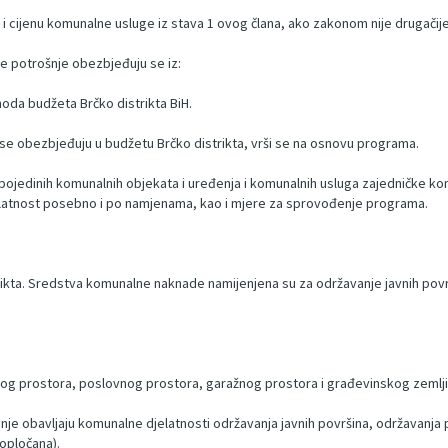
 i cijenu komunalne usluge iz stava 1 ovog člana, ako zakonom nije drugači
e potrošnje obezbjeđuju se iz:
oda budžeta Brčko distrikta BiH.
 se obezbjeđuju u budžetu Brčko distrikta, vrši se na osnovu programa.
a pojedinih komunalnih objekata i uređenja i komunalnih usluga zajedničke k
elatnost posebno i po namjenama, kao i mjere za sprovođenje programa.
ta. Sredstva komunalne naknade namijenjena su za održavanje javnih površina,
nog prostora, poslovnog prostora, garažnog prostora i građevinskog zemljišt
je obavljaju komunalne djelatnosti održavanja javnih površina, održavanja 
popločana).