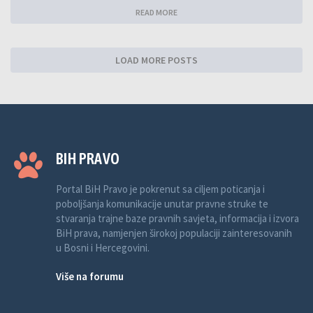
READ MORE
LOAD MORE POSTS
BIH PRAVO
Portal BiH Pravo je pokrenut sa ciljem poticanja i
poboljšanja komunikacije unutar pravne struke te
stvaranja trajne baze pravnih savjeta, informacija i izvora
BiH prava, namjenjen širokoj populaciji zainteresovanih
u Bosni i Hercegovini.
Više na forumu