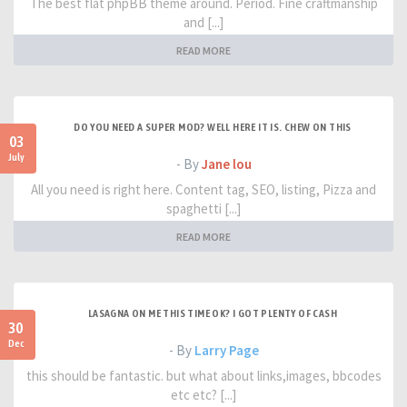
The best flat phpBB theme around. Period. Fine craftmanship
and [...]
READ MORE
DO YOU NEED A SUPER MOD? WELL HERE IT IS. CHEW ON THIS
03
July
- By
Jane lou
All you need is right here. Content tag, SEO, listing, Pizza and
spaghetti [...]
READ MORE
LASAGNA ON ME THIS TIME OK? I GOT PLENTY OF CASH
30
Dec
- By
Larry Page
this should be fantastic. but what about links,images, bbcodes
etc etc? [...]