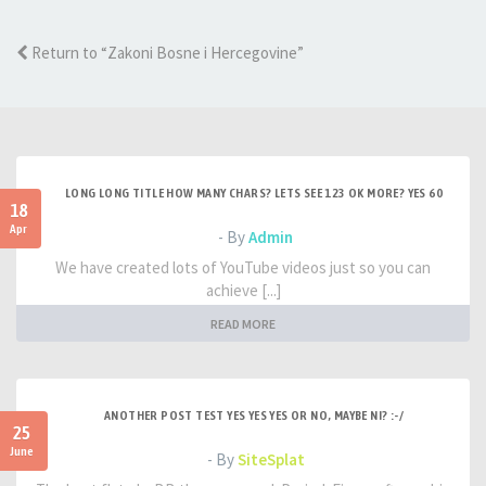
Return to “Zakoni Bosne i Hercegovine”
LONG LONG TITLE HOW MANY CHARS? LETS SEE 123 OK MORE? YES 60
18
Apr
- By
Admin
We have created lots of YouTube videos just so you can
achieve [...]
READ MORE
ANOTHER POST TEST YES YES YES OR NO, MAYBE NI? :-/
25
June
- By
SiteSplat