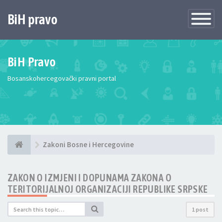
BiH pravo
Toggle
Navigatio
BiH Pravo
Bosanskohercegovački pravni portal
Zakoni Bosne i Hercegovine
ZAKON O IZMJENI I DOPUNAMA ZAKONA O
TERITORIJALNOJ ORGANIZACIJI REPUBLIKE SRPSKE
1 post