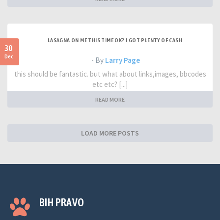
LASAGNA ON ME THIS TIME OK? I GOT PLENTY OF CASH
30
Dec
- By
Larry Page
this should be fantastic. but what about links,images, bbcodes
etc etc? [...]
READ MORE
LOAD MORE POSTS
BIH PRAVO