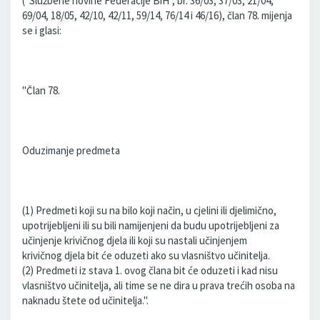
("Službene novine Federacije BiH", br. 36/03, 37/03, 21/04,
69/04, 18/05, 42/10, 42/11, 59/14, 76/14 i 46/16), član 78. mijenja
se i glasi:
"Član 78.
Oduzimanje predmeta
(1) Predmeti koji su na bilo koji način, u cjelini ili djelimično,
upotrijebljeni ili su bili namijenjeni da budu upotrijebljeni za
učinjenje krivičnog djela ili koji su nastali učinjenjem
krivičnog djela bit će oduzeti ako su vlasništvo učinitelja.
(2) Predmeti iz stava 1. ovog člana bit će oduzeti i kad nisu
vlasništvo učinitelja, ali time se ne dira u prava trećih osoba na
naknadu štete od učinitelja.".