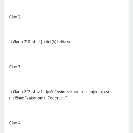
Član 2.
U članu 210. st. (3), (4) i (5) brišu se.
Član 3.
U članu 272. stav 1. riječi: "ovim zakonom" zamjenjuju se
riječima: "zakonom u Federaciji".
Član 4.