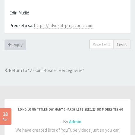
Edin Mušić
Preuzeto sa:
https://advokat-prnjavorac.com
Page
1
of
1
1 post
Reply
Return to “Zakoni Bosne i Hercegovine”
LONG LONG TITLE HOW MANY CHARS? LETS SEE 123 OK MORE? YES 60
18
Apr
- By
Admin
We have created lots of YouTube videos just so you can