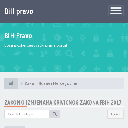
BiH pravo
Toggle
Navigatio
BiH Pravo
Bosanskohercegovački pravni portal
Zakoni Bosne i Hercegovine
ZAKON O IZMJENAMA KRIVICNOG ZAKONA FBIH 2017
1 post