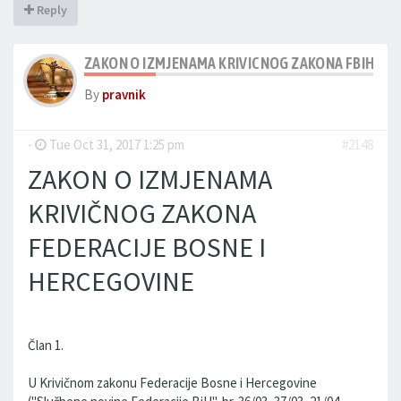
Reply
ZAKON O IZMJENAMA KRIVICNOG ZAKONA FBIH 201
By
pravnik
-
Tue Oct 31, 2017 1:25 pm
#2148
ZAKON O IZMJENAMA
KRIVIČNOG ZAKONA
FEDERACIJE BOSNE I
HERCEGOVINE
Član 1.
U Krivičnom zakonu Federacije Bosne i Hercegovine