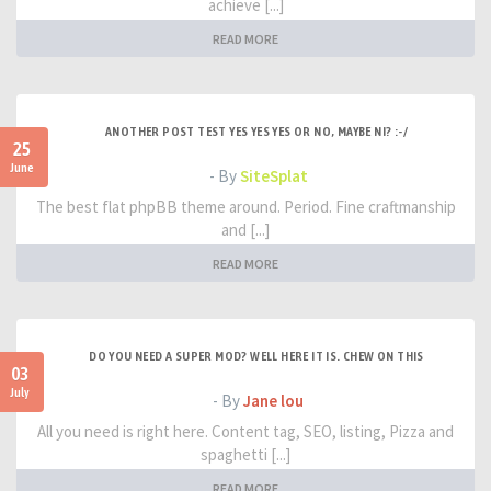
achieve [...]
READ MORE
ANOTHER POST TEST YES YES YES OR NO, MAYBE NI? :-/
25
June
- By
SiteSplat
The best flat phpBB theme around. Period. Fine craftmanship
and [...]
READ MORE
DO YOU NEED A SUPER MOD? WELL HERE IT IS. CHEW ON THIS
03
July
- By
Jane lou
All you need is right here. Content tag, SEO, listing, Pizza and
spaghetti [...]
READ MORE