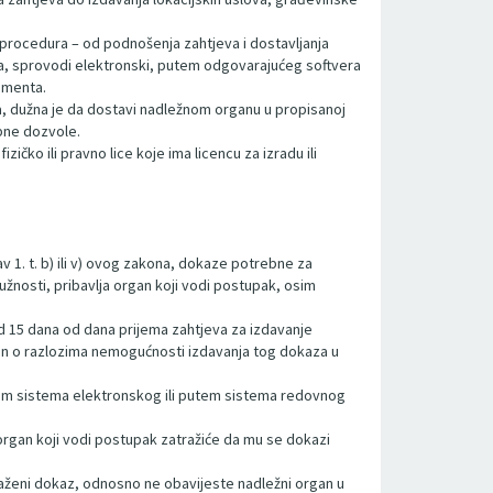
procedura – od podnošenja zahtjeva i dostavljanja
ma, sprovodi elektronski, putem odgovarajućeg softvera
umenta.
a, dužna je da dostavi nadležnom organu u propisanoj
ebne dozvole.
ičko ili pravno lice koje ima licencu za izradu ili
v 1. t. b) ili v) ovog zakona, dokaze potrebne za
užnosti, pribavlja organ koji vodi postupak, osim
 od 15 dana od dana prijema zahtjeva za izdavanje
organ o razlozima nemogućnosti izdavanja tog dokaza u
utem sistema elektronskog ili putem sistema redovnog
 organ koji vodi postupak zatražiće da mu se dokazi
 traženi dokaz, odnosno ne obavijeste nadležni organ u