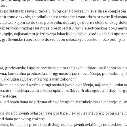
tera.
 i podataka iz stava 1. tačka v) ovog člana podrazumijeva da se kompletna 
upotrebne dozvole, te odlučivanja o redovnim i vanrednim pravnim lijekovi
ostupku u kojem se dokazi, po pravilu, dostavljaju u formi elektronskog dok
ka iz tehničkih razloga ne može obezbijediti u formi elektronskog dokument
e kopije, najkasnije prije izdavanja lokacijskih uslova, građevinske ili upotr
, građevinske i upotrebne dozvole, po ovlašćenju stranke, može podnijeti i fiz
lova, građevinske i upotrebne dozvole organizovan u skladu sa članom 5a. sta
vna, komunalna preduzeća ili drugi nosioci javnih ovlašćenja, po službenoj d
za ili u drugim slučajevima propisanim zakonom.
o, komunalno preduzeće ili drugi nosioci javnih ovlašćenja, najkasnije u roku
ciznih instrukcija za stranku za uplatu troškova; ili obavijestiti nadležni 
mentacije.
roku od osam dana od prijema obavještenja sa instrukcijama za plaćanje, p
ugi nosioci javnih ovlašćenja ne postupe u skladu sa stavom 2. ovog člana,
 od dana ponovnog traženja.
e, javna, komunalna preduzeća ili drugi nosioci javnih ovlašćenja ne dostave