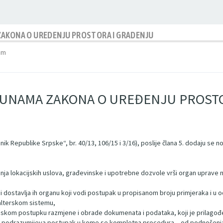
ZAKONA O UREDENJU PROSTORA I GRADENJU
am
PUNAMA ZAKONA O UREĐENJU PROST
 Republike Srpske“, br. 40/13, 106/15 i 3/16), poslije člana 5. dodaju se novi č
nja lokacijskih uslova, građevinske i upotrebne dozvole vrši organ uprave 
 dostavlja ih organu koji vodi postupak u propisanom broju primjeraka i u 
alterskom sistemu,
tronskom postupku razmjene i obrade dokumenata i podataka, koji je prilago
lana podrazumijeva postupak u kome se kompletna procedura – od podnošenja