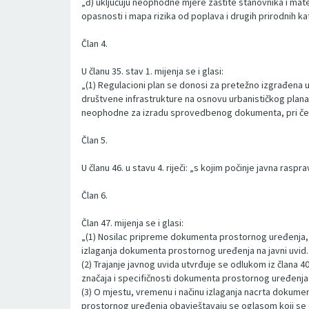
„đ) uključuju neophodne mjere zaštite stanovnika i mate
opasnosti i mapa rizika od poplava i drugih prirodnih k
Član 4.
U članu 35. stav 1. mijenja se i glasi:
„(1) Regulacioni plan se donosi za pretežno izgrađena u
društvene infrastrukture na osnovu urbanističkog plana
neophodne za izradu sprovedbenog dokumenta, pri čemu j
Član 5.
U članu 46. u stavu 4. riječi: „s kojim počinje javna raspra
Član 6.
Član 47. mijenja se i glasi:
„(1) Nosilac pripreme dokumenta prostornog uređenja, 
izlaganja dokumenta prostornog uređenja na javni uvid.
(2) Trajanje javnog uvida utvrđuje se odlukom iz člana
značaja i specifičnosti dokumenta prostornog uređenja
(3) O mjestu, vremenu i načinu izlaganja nacrta dokume
prostornog uređenja obavještavaju se oglasom koji se o