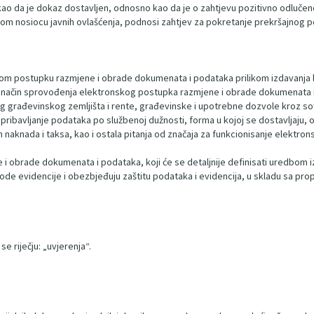
kao da je dokaz dostavljen, odnosno kao da je o zahtjevu pozitivno odlučen
m nosiocu javnih ovlašćenja, podnosi zahtjev za pokretanje prekršajnog 
om postupku razmjene i obrade dokumenata i podataka prilikom izdavanja l
je način sprovođenja elektronskog postupka razmjene i obrade dokumenata i 
rađevinskog zemljišta i rente, građevinske i upotrebne dozvole kroz softve
bavljanje podataka po službenoj dužnosti, forma u kojoj se dostavljaju, od
ih naknada i taksa, kao i ostala pitanja od značaja za funkcionisanje elekt
i obrade dokumenata i podataka, koji će se detaljnije definisati uredbom iz 
vode evidencije i obezbjeđuju zaštitu podataka i evidencija, u skladu sa propi
 se riječju: „uvjerenja“.