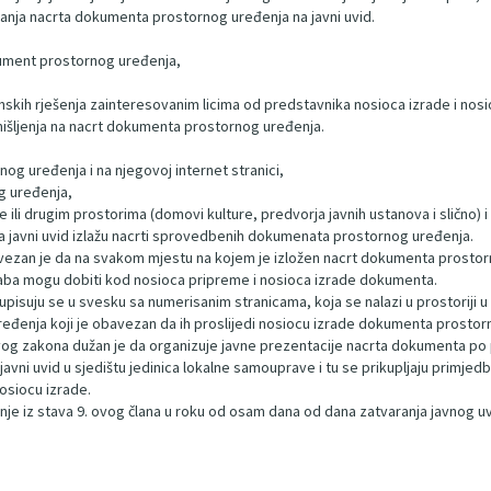
anja nacrta dokumenta prostornog uređenja na javni uvid.
kument prostornog uređenja,
lanskih rješenja zainteresovanim licima od predstavnika nosioca izrade i 
 mišljenja na nacrt dokumenta prostornog uređenja.
g uređenja i na njegovoj internet stranici,
g uređenja,
 ili drugim prostorima (domovi kulture, predvorja javnih ustanova i slično) i
na javni uvid izlažu nacrti sprovedbenih dokumenata prostornog uređenja.
ezan je da na svakom mjestu na kojem je izložen nacrt dokumenta prostorno
edaba mogu dobiti kod nosioca pripreme i nosioca izrade dokumenta.
pisuju se u svesku sa numerisanim stranicama, koja se nalazi u prostoriji u ko
đenja koji je obavezan da ih proslijedi nosiocu izrade dokumenta prostor
ovog zakona dužan je da organizuje javne prezentacije nacrta dokumenta po
javni uvid u sjedištu jedinica lokalne samouprave i tu se prikupljaju primjedb
osiocu izrade.
enje iz stava 9. ovog člana u roku od osam dana od dana zatvaranja javnog