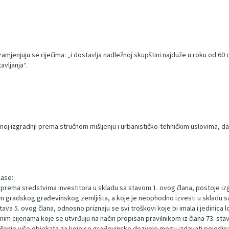
“ zamjenjuju se riječima: „i dostavlja nadležnoj skupštini najduže u roku od 
avljanja“.
ranoj izgradnji prema stručnom mišljenju i urbanističko-tehničkim uslovima, d
lase:
prema sredstvima investitora u skladu sa stavom 1. ovog člana, postoje izgra
njem gradskog građevinskog zemljišta, a koje je neophodno izvesti u skla
z stava 5. ovog člana, odnosno priznaju se svi troškovi koje bi imala i jedini
im cijenama koje se utvrđuju na način propisan pravilnikom iz člana 73. sta
građenje više objekata za koje se građevinske dozvole mogu izdavati pojedinač