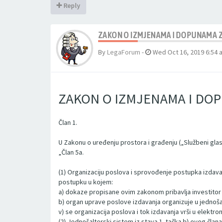
Reply
ZAKON O IZMJENAMA I DOPUNAMA 
By
LegaForum
-
Wed Oct 16, 2019 6:54 
ZAKON O IZMJENAMA I DO
Član 1.
U Zakonu o uređenju prostora i građenju („Službeni glasnik
„Član 5a.
(1) Organizaciju poslova i sprovođenje postupka izdava
postupku u kojem:
a) dokaze propisane ovim zakonom pribavlja investitor i
b) organ uprave poslove izdavanja organizuje u jednoš
v) se organizacija poslova i tok izdavanja vrši u elek
(2) Jednošalterski sistem iz stava 1. tačka b) ovog č