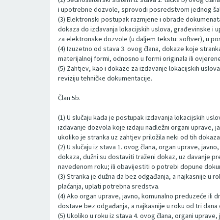
i upotrebne dozvole, sprovodi posredstvom jednog šal
(3) Elektronski postupak razmjene i obrade dokumenata
dokaza do izdavanja lokacijskih uslova, građevinske i 
za elektronske dozvole (u daljem tekstu: softver), u p
(4) Izuzetno od stava 3. ovog člana, dokaze koje stran
materijalnoj formi, odnosno u formi originala ili ovjeren
(5) Zahtjev, kao i dokaze za izdavanje lokacijskih uslova
reviziju tehničke dokumentacije.
Član 5b.
(1) U slučaju kada je postupak izdavanja lokacijskih us
izdavanje dozvola koje izdaju nadležni organi uprave, ja
ukoliko je stranka uz zahtjev priložila neki od tih doka
(2) U slučaju iz stava 1. ovog člana, organ uprave, javn
dokaza, dužni su dostaviti traženi dokaz, uz davanje pre
navedenom roku; ili obavijestiti o potrebi dopune doku
(3) Stranka je dužna da bez odgađanja, a najkasnije u 
plaćanja, uplati potrebna sredstva.
(4) Ako organ uprave, javno, komunalno preduzeće ili dr
dostave bez odgađanja, a najkasnije u roku od tri dana
(5) Ukoliko u roku iz stava 4. ovog člana, organi uprav