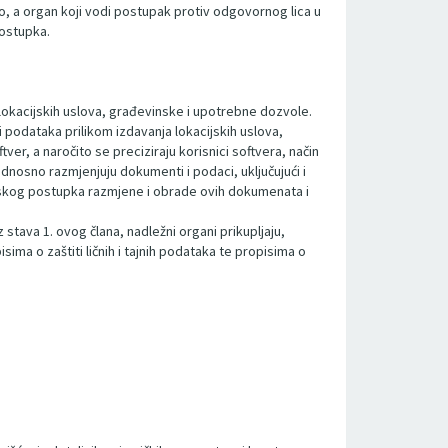
o, a organ koji vodi postupak protiv odgovornog lica u
postupka.
okacijskih uslova, građevinske i upotrebne dozvole.
podataka prilikom izdavanja lokacijskih uslova,
r, a naročito se preciziraju korisnici softvera, način
nosno razmjenjuju dokumenti i podaci, uključujući i
ronskog postupka razmjene i obrade ovih dokumenata i
stava 1. ovog člana, nadležni organi prikupljaju,
sima o zaštiti ličnih i tajnih podataka te propisima o