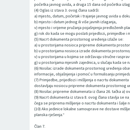
početka javnog uvida, a druga 15 dana od početka izlag
(4) Oglas iz stava 3. ovog člana sadrži:
a) mjesto, datum, početak i trajanje javnog uvida u do
b) mjesto i datum jednog ili više javnih izlaganja,
v) mjesto i vrijeme pružanja pojašnjenja predloženih p
g) rok do kada se mogu poslati prijedlozi, primjedbe i
(5) Nacrt dokumenta prostornog uređenja izlaže se:
a) u prostorijama nosioca pripreme dokumenta prostorno
b) u prostorijama nosioca izrade dokumenta prostorno
v) u prostorijama u kojima se održavaju stručne rasprave
g) u prostorijama mjesnih zajednica, u slučaju kada se 
(6) Nosilac izrade dokumenta prostornog uređenja obav
informacije, objašnjenja i pomoć u formulisanju primj
(7) Primjedbe, prijedlozi i mišljenja o nacrtu dokumenta u
dostavljaju nosiocu pripreme dokumenta prostornog ure
(8) Nosilac pripreme dokumenata iz člana 26. tačka a) 
(9) Nacrt dokumenta iz stava 8. ovog člana stavlja se na 
čega se priprema mišljenje o nacrtu dokumenta i šalje n
(10) Ako jedinice lokalne samouprave ne dostave mišlj
planska rješenja.“
Član 7.