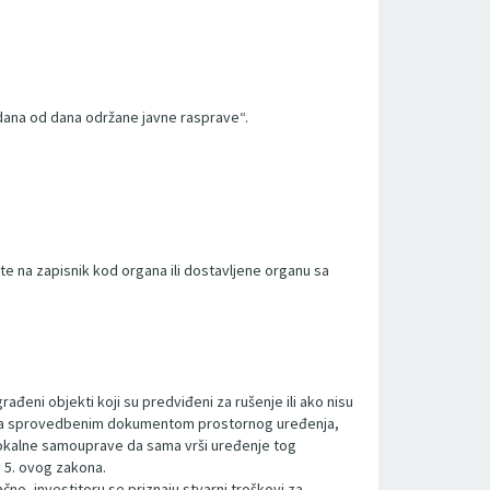
60 dana od dana održane javne rasprave“.
ate na zapisnik kod organa ili dostavljene organu sa
đeni objekti koji su predviđeni za rušenje ili ako nisu
du sa sprovedbenim dokumentom prostornog uređenja,
ca lokalne samouprave da sama vrši uređenje tog
v 5. ovog zakona.
no, investitoru se priznaju stvarni troškovi za