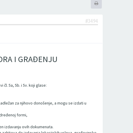
#3494
ORA I GRAĐENJU
l. 5a, 5b. i 5v. koji glase:
nadležan za njihovo donošenje, a mogu se izdati u
određenoj formi,
đen izdavanju ovih dokumenata.
 zahtjeva do izdavanja lokacijskih uslova, građevinske