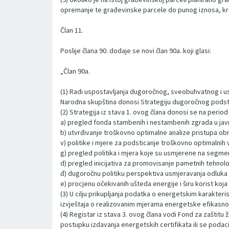
opremanje te građevinske parcele do punog iznosa, kro
Član 11.
Poslije člana 90. dodaje se novi član 90a. koji glasi:
„Član 90a.
(1) Radi uspostavljanja dugoročnog, sveobuhvatnog i u
Narodna skupština donosi Strategiju dugoročnog podsti
(2) Strategija iz stava 1. ovog člana donosi se na perio
a) pregled fonda stambenih i nestambenih zgrada u jav
b) utvrđivanje troškovno optimalne analize pristupa ob
v) politike i mjere za podsticanje troškovno optimalni
g) pregled politika i mjera koje su usmjerene na segme
d) pregled inicijativa za promovisanje pametnih tehnolo
đ) dugoročnu politiku perspektiva usmjeravanja odluka po
e) procjenu očekivanih ušteda energije i širu korist koj
(3) U cilju prikupljanja podatka o energetskim karakteri
izvještaja o realizovanim mjerama energetske efikasnos
(4) Registar iz stava 3. ovog člana vodi Fond za zaštit
postupku izdavanja energetskih certifikata ili se poda