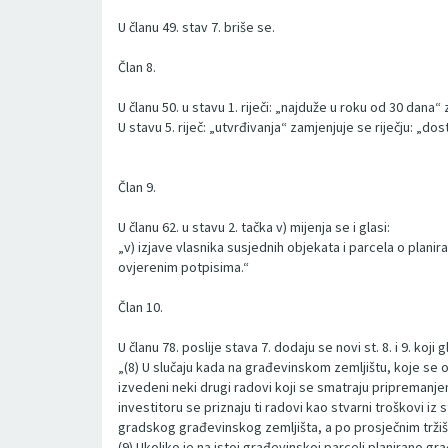
U članu 49. stav 7. briše se.
Član 8.
U članu 50. u stavu 1. riječi: „najduže u roku od 30 dana
U stavu 5. riječ: „utvrđivanja“ zamjenjuje se riječju: „dost
Član 9.
U članu 62. u stavu 2. tačka v) mijenja se i glasi:
„v) izjave vlasnika susjednih objekata i parcela o plani
ovjerenim potpisima.“
Član 10.
U članu 78. poslije stava 7. dodaju se novi st. 8. i 9. koji g
„(8) U slučaju kada na građevinskom zemljištu, koje se o
izvedeni neki drugi radovi koji se smatraju priprema
investitoru se priznaju ti radovi kao stvarni troškovi i
gradskog građevinskog zemljišta, a po prosječnim tržišn
(9) Ukoliko je na istoj građevinskoj parceli planirano 