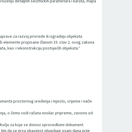
rišćenju detaljnih seizmičkih parametara i karata, mapa
prave za razvoj privrede ili izgradnju objekata
drži elemente propisane članom 33. stav 2. ovog zakona
a, kao i rekonstrukciju postojećih objekata.“
menta prostornog uređenja i mjesto, vrijeme i način
enja, o čemu vodi računa nosilac pripreme, zavisno od
području za koje se donosi sprovedbeni dokument
tim da se prva obavijest objavljuje osam dana prije