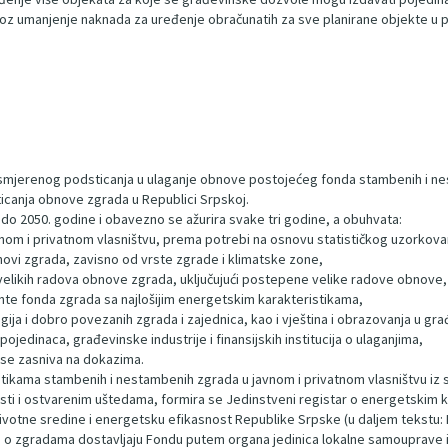
z umanjenje naknada za uređenje obračunatih za sve planirane objekte u po
smjerenog podsticanja u ulaganje obnove postojećeg fonda stambenih i nes
canja obnove zgrada u Republici Srpskoj.
d do 2050. godine i obavezno se ažurira svake tri godine, a obuhvata:
nom i privatnom vlasništvu, prema potrebi na osnovu statističkog uzorkova
novi zgrada, zavisno od vrste zgrade i klimatske zone,
h velikih radova obnove zgrada, uključujući postepene velike radove obnove,
nte fonda zgrada sa najlošijim energetskim karakteristikama,
gija i dobro povezanih zgrada i zajednica, kao i vještina i obrazovanja u g
jedinaca, građevinske industrije i finansijskih institucija o ulaganjima,
a se zasniva na dokazima.
stikama stambenih i nestambenih zgrada u javnom i privatnom vlasništvu iz st
ti i ostvarenim uštedama, formira se Jedinstveni registar o energetskim ka
u životne sredine i energetsku efikasnost Republike Srpske (u daljem tekstu:
ci o zgradama dostavljaju Fondu putem organa jedinica lokalne samouprave il