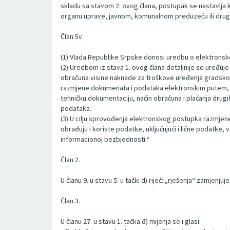
skladu sa stavom 2. ovog člana, postupak se nastavlja 
organu uprave, javnom, komunalnom preduzeću ili drugo
Član 5v.
(1) Vlada Republike Srpske donosi uredbu o elektronsk
(2) Uredbom iz stava 1. ovog člana detaljnije se uređu
obračuna visine naknade za troškove uređenja gradskog g
razmjene dokumenata i podataka elektronskim putem, pri
tehničku dokumentaciju, način obračuna i plaćanja drug
podataka.
(3) U cilju sprovođenja elektronskog postupka razmjene 
obrađuju i koriste podatke, uključujući i lične podatke, 
informacionoj bezbjednosti.“
Član 2.
U članu 9. u stavu 5. u tački d) riječ: „rješenja“ zamjenjuje
Član 3.
U članu 27. u stavu 1. tačka đ) mijenja se i glasi: