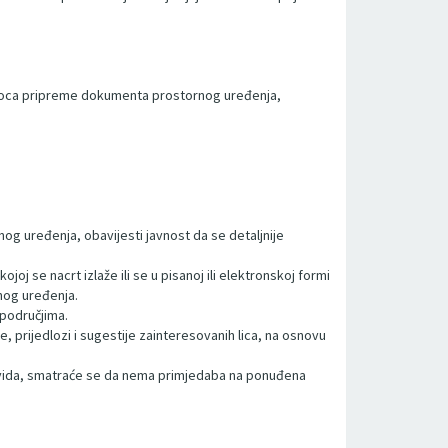
nosioca pripreme dokumenta prostornog uređenja,
g uređenja, obavijesti javnost da se detaljnije
joj se nacrt izlaže ili se u pisanoj ili elektronskoj formi
nog uređenja.
 područjima.
e, prijedlozi i sugestije zainteresovanih lica, na osnovu
 uvida, smatraće se da nema primjedaba na ponuđena