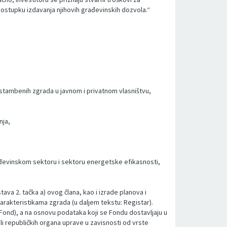
stupku izdavanja njihovih građevinskih dozvola.“
tambenih zgrada u javnom i privatnom vlasništvu,
nja,
rađevinskom sektoru i sektoru energetske efikasnosti,
ava 2. tačka a) ovog člana, kao i izrade planova i
rakteristikama zgrada (u daljem tekstu: Registar).
 Fond), a na osnovu podataka koji se Fondu dostavljaju u
i republičkih organa uprave u zavisnosti od vrste