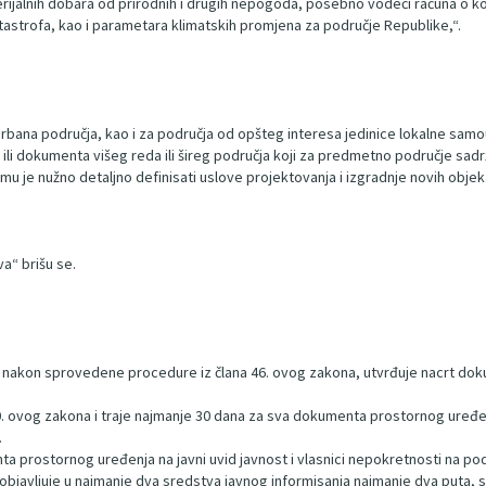
rijalnih dobara od prirodnih i drugih nepogoda, posebno vodeći računa o ko
atastrofa, kao i parametara klimatskih promjena za područje Republike,“.
rbana područja, kao i za područja od opšteg interesa jedinice lokalne samou
 ili dokumenta višeg reda ili šireg područja koji za predmetno područje sa
e nužno detaljno definisati uslove projektovanja i izgradnje novih objekat
va“ brišu se.
nakon sprovedene procedure iz člana 46. ovog zakona, utvrđuje nacrt doku
 40. ovog zakona i traje najmanje 30 dana za sva dokumenta prostornog uređ
.
nta prostornog uređenja na javni uvid javnost i vlasnici nepokretnosti na 
bjavljuje u najmanje dva sredstva javnog informisanja najmanje dva puta, s 