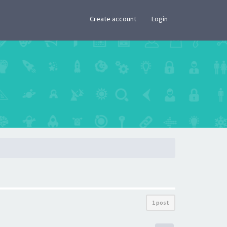
×
Create account
Login
1 post