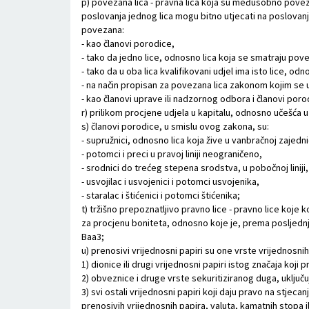
p) povezana lica - pravna lica koja su međusobno povezana
poslovanja jednog lica mogu bitno utjecati na poslovan
povezana:
- kao članovi porodice,
- tako da jedno lice, odnosno lica koja se smatraju pov
- tako da u oba lica kvalifikovani udjel ima isto lice, o
- na način propisan za povezana lica zakonom kojim se u
- kao članovi uprave ili nadzornog odbora i članovi porodi
r) prilikom procjene udjela u kapitalu, odnosno učešća 
s) članovi porodice, u smislu ovog zakona, su:
- supružnici, odnosno lica koja žive u vanbračnoj zajedni
- potomci i preci u pravoj liniji neograničeno,
- srodnici do trećeg stepena srodstva, u pobočnoj liniji, 
- usvojilac i usvojenici i potomci usvojenika,
- staralac i štićenici i potomci štićenika;
t) tržišno prepoznatljivo pravno lice - pravno lice koje
za procjenu boniteta, odnosno koje je, prema posljednjem
Baa3;
u) prenosivi vrijednosni papiri su one vrste vrijednosnih 
1) dionice ili drugi vrijednosni papiri istog značaja koj
2) obveznice i druge vrste sekuritiziranog duga, uključ
3) svi ostali vrijednosni papiri koji daju pravo na stjec
prenosivih vrijednosnih papira, valuta, kamatnih stopa ili