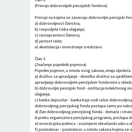
(Principi dobrovoljnih penzijskih fondova)
Principi na kojima se zasnivaju dobrovoljni penzijski fon
a) dobrovoljnost članstva;
b) raspodjela rizika ulaganja;
c) ravnopravnost članova;
d) javnost rada;
e) akumulacija i investiranje sredstava.
Član 3.
(Značenje pojedinih pojmova)
Pojedini pojmovi, u smislu ovog zakona, imaju sljedeća 
a) društvo za upravljanje - dioničko društvo sa sjedište
upravljanja dobrovoljnim penzijskim fondovima u skla
b) dobrovoljni penzijski fond - institucija kolektivnog in
ulaganja;
c) banka depozitar - banka koja vodi račun dobrovoljno
dobrovoljnog penzijskog fonda postupa samo po nalozi
d) član dobrovoljnog penzijskog fonda - domaće i stran
ili preko organizatora penzijskog programa, pristupa
e) investicijska jedinica - srazmjerni obračunski udio 
f) poslodavac - poslodavac u smislu zakona kojima se u