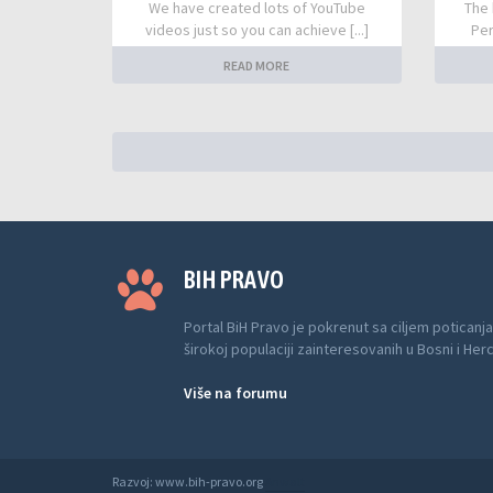
We have created lots of YouTube
The 
videos just so you can achieve [...]
Per
READ MORE
BIH PRAVO
Portal BiH Pravo je pokrenut sa ciljem poticanja
širokoj populaciji zainteresovanih u Bosni i Her
Više na forumu
Razvoj: www.bih-pravo.org
Anwalt