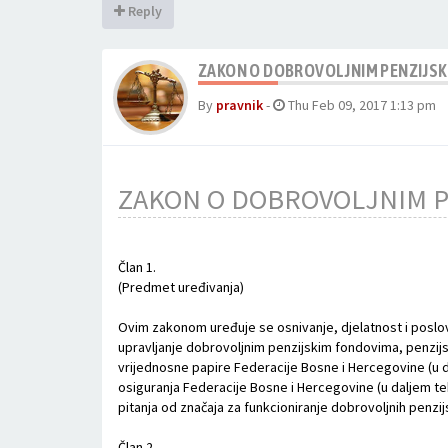
Reply
ZAKON O DOBROVOLJNIM PENZIJSK
By
pravnik
-
Thu Feb 09, 2017 1:13 pm
ZAKON O DOBROVOLJNIM P
Član 1.
(Predmet uređivanja)
Ovim zakonom uređuje se osnivanje, djelatnost i poslov
upravljanje dobrovoljnim penzijskim fondovima, penzijsk
vrijednosne papire Federacije Bosne i Hercegovine (u da
osiguranja Federacije Bosne i Hercegovine (u daljem te
pitanja od značaja za funkcioniranje dobrovoljnih penzi
Član 2.