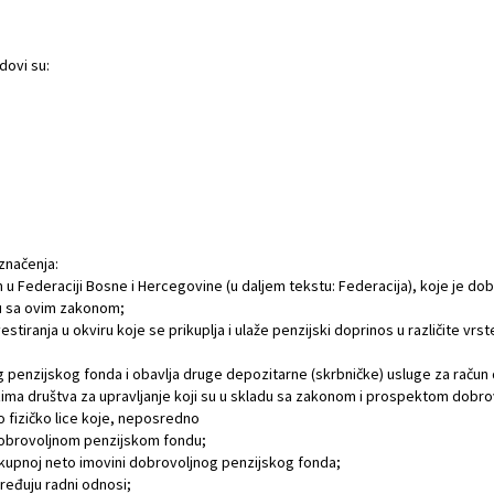
dovi su:
značenja:
m u Federaciji Bosne i Hercegovine (u daljem tekstu: Federacija), koje je do
du sa ovim zakonom;
vestiranja u okviru koje se prikuplja i ulaže penzijski doprinos u različite vr
g penzijskog fonda i obavlja druge depozitarne (skrbničke) usluge za raču
ma društva za upravljanje koji su u skladu sa zakonom i prospektom dobro
o fizičko lice koje, neposredno
 dobrovoljnom penzijskom fondu;
u ukupnoj neto imovini dobrovoljnog penzijskog fonda;
ređuju radni odnosi;