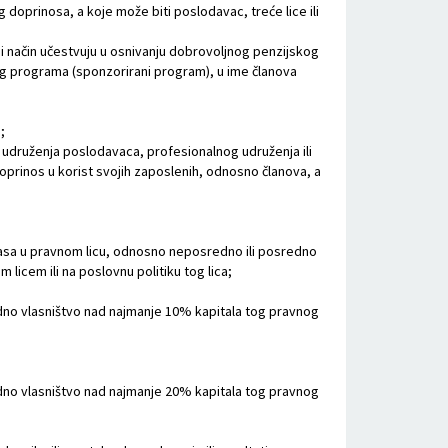
 doprinosa, a koje može biti poslodavac, treće lice ili
koji način učestvuju u osnivanju dobrovoljnog penzijskog
og programa (sponzorirani program), u ime članova
;
, udruženja poslodavaca, profesionalnog udruženja ili
doprinos u korist svojih zaposlenih, odnosno članova, a
glasa u pravnom licu, odnosno neposredno ili posredno
icem ili na poslovnu politiku tog lica;
dno vlasništvo nad najmanje 10% kapitala tog pravnog
dno vlasništvo nad najmanje 20% kapitala tog pravnog