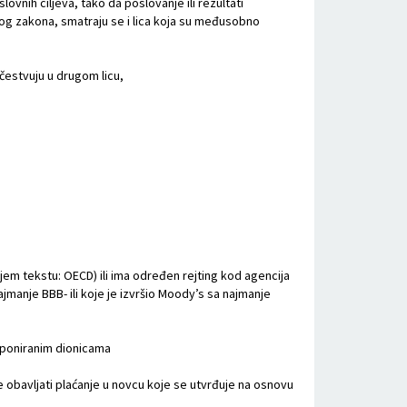
ovnih ciljeva, tako da poslovanje ili rezultati
vog zakona, smatraju se i lica koja su međusobno
čestvuju u drugom licu,
ljem tekstu: OECD) ili ima određen rejting kod agencija
jmanje BBB- ili koje je izvršio Moody’s sa najmanje
 deponiranim dionicama
ože obavljati plaćanje u novcu koje se utvrđuje na osnovu