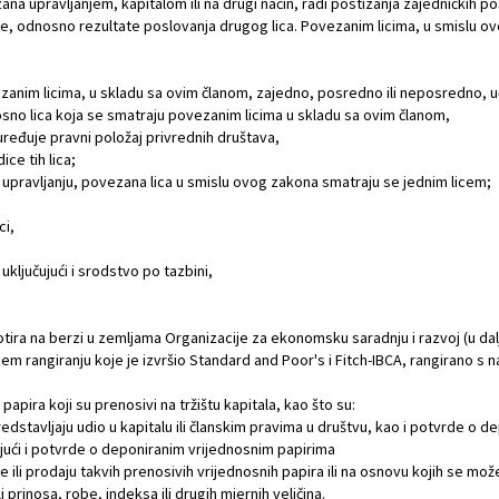
 upravljanjem, kapitalom ili na drugi način, radi postizanja zajedničkih posl
je, odnosno rezultate poslovanja drugog lica. Povezanim licima, u smislu o
ezanim licima, u skladu sa ovim članom, zajedno, posredno ili neposredno, u
dnosno lica koja se smatraju povezanim licima u skladu sa ovim članom,
ređuje pravni položaj privrednih društava,
ce tih lica;
u upravljanju, povezana lica u smislu ovog zakona smatraju se jednim licem;
ci,
uključujući i srodstvo po tazbini,
 kotira na berzi u zemljama Organizacije za ekonomsku saradnju i razvoj (u da
 rangiranju koje je izvršio Standard and Poor's i Fitch-IBCA, rangirano s na
papira koji su prenosivi na tržištu kapitala, kao što su:
i predstavljaju udio u kapitalu ili članskim pravima u društvu, kao i potvrde o
ujući i potvrde o deponiranim vrijednosnim papirima
anje ili prodaju takvih prenosivih vrijednosnih papira ili na osnovu kojih se m
 prinosa, robe, indeksa ili drugih mjernih veličina.