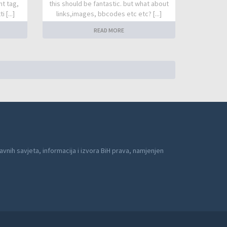
nt tag,
this should be fantastic. but what about
 [...]
links,images, bbcodes etc etc? [...]
READ MORE
avnih savjeta, informacija i izvora BiH prava, namjenjen