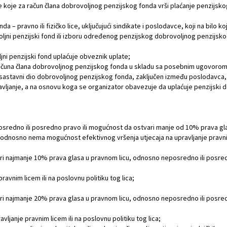
ce koje za račun člana dobrovoljnog penzijskog fonda vrši plaćanje penzijskog
a – pravno ili fizičko lice, uključujući sindikate i poslodavce, koji na bilo 
oljni penzijski fond ili izboru određenog penzijskog dobrovoljnog penzijsk
jni penzijski fond uplaćuje obveznik uplate;
a računa člana dobrovoljnog penzijskog fonda u skladu sa posebnim ugovorom
i je sastavni dio dobrovoljnog penzijskog fonda, zaključen između poslodavca
pravljanje, a na osnovu koga se organizator obavezuje da uplaćuje penzijski 
eposredno ili posredno pravo ili mogućnost da ostvari manje od 10% prava 
odnosno nema mogućnost efektivnog vršenja utjecaja na upravljanje pravnim l
ari najmanje 10% prava glasa u pravnom licu, odnosno neposredno ili posre
avnim licem ili na poslovnu politiku tog lica;
ari najmanje 20% prava glasa u pravnom licu, odnosno neposredno ili posre
ljanje pravnim licem ili na poslovnu politiku tog lica;