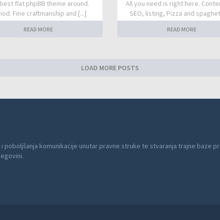
best flat phpBB theme around.
All you need is right here. Conte
iod. Fine craftmanship and [...]
SEO, listing, Pizza and spaghetti
READ MORE
READ MORE
LOAD MORE POSTS
 i poboljšanja komunikacije unutar pravne struke te stvaranja trajne baze pr
cegovini.