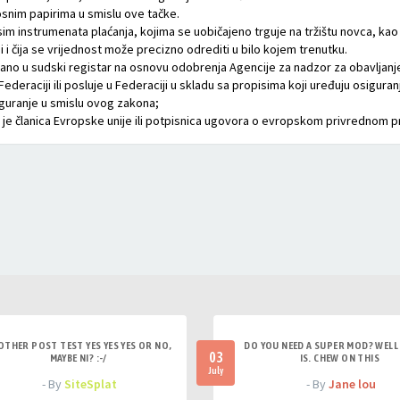
osnim papirima u smislu ove tačke.
osim instrumenata plaćanja, kojima se uobičajeno trguje na tržištu novca, kao š
ni i čija se vrijednost može precizno odrediti u bilo kojem trenutku.
isano u sudski registar na osnovu odobrenja Agencije za nadzor za obavljanj
Federaciji ili posluje u Federaciji u skladu sa propisima koji uređuju osiguran
iguranje u smislu ovog zakona;
a je članica Evropske unije ili potpisnica ugovora o evropskom privrednom p
OTHER POST TEST YES YES YES OR NO,
DO YOU NEED A SUPER MOD? WELL 
03
MAYBE NI? :-/
IS. CHEW ON THIS
July
- By
SiteSplat
- By
Jane lou