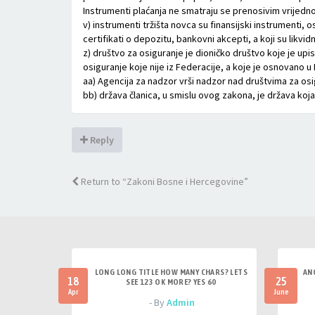
Instrumenti plaćanja ne smatraju se prenosivim vrijedn
v) instrumenti tržišta novca su finansijski instrumenti, 
certifikati o depozitu, bankovni akcepti, a koji su likvid
z) društvo za osiguranje je dioničko društvo koje je up
osiguranje koje nije iz Federacije, a koje je osnovano u 
aa) Agencija za nadzor vrši nadzor nad društvima za os
bb) država članica, u smislu ovog zakona, je država koj
Reply
Return to “Zakoni Bosne i Hercegovine”
LONG LONG TITLE HOW MANY CHARS? LETS
AN
18
25
SEE 123 OK MORE? YES 60
Apr
June
- By
Admin