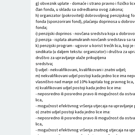
g) obveznik uplate - domaće i strano pravno i fizičko li
član fonda, u skladu sa odredbama ovog zakona;
h) organizator (pokrovitelj) dobrovoljnog penzijskog fond
fonda (sponzorirani fond), plaćanju doprinosa u dobrov
fonda;
i) penzijski doprinos - novčana sredstva koja u dobrovol
j) penzija - isplata akumuliranih novčanih sredstava s
k) penzijski program - ugovor u korist trećih lica, koj
sindikata (u daljem tekstu: organizator) i društva za u
društvo za upravljanje ulaže prikupljena
sredstva;
l) udjel - nekvalifikovani, kvalifikovani i znatni udjel;
m) nekvalifikovani udjel postoji kada jedno lice ima n
vlasništvo nad manje od 10% kapitala tog pravnog lica, 
n) kvalifikovani udjel postoji kada jedno lice ima:
- neposredno ili posredno pravo ili mogućnost da ostv
lica,
- mogućnost efektivnog vršenja utjecaja na upravljanje pr
o) znatni udjel postoji kada jedno lice ima:
- neposredno ili posredno pravo ili mogućnost da ostv
lica,
- mogućnost efektivnog vršenja znatnog utjecaja na uprav