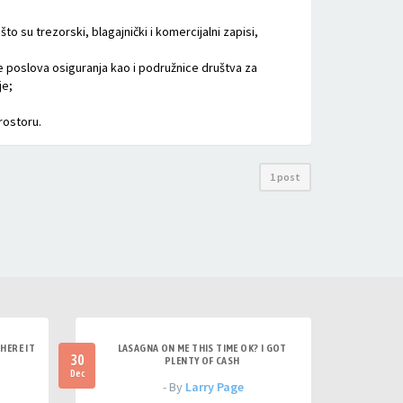
to su trezorski, blagajnički i komercijalni zapisi,
e poslova osiguranja kao i podružnice društva za
je;
rostoru.
1 post
HERE IT
LASAGNA ON ME THIS TIME OK? I GOT
30
PLENTY OF CASH
Dec
- By
Larry Page