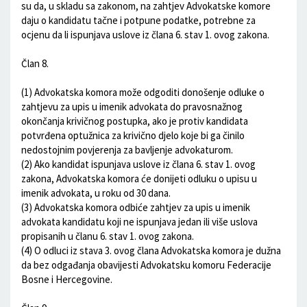
su da, u skladu sa zakonom, na zahtjev Advokatske komore
daju o kandidatu tačne i potpune podatke, potrebne za
ocjenu da li ispunjava uslove iz člana 6. stav 1. ovog zakona.
Član 8.
(1) Advokatska komora može odgoditi donošenje odluke o
zahtjevu za upis u imenik advokata do pravosnažnog
okončanja krivičnog postupka, ako je protiv kandidata
potvrđena optužnica za krivično djelo koje bi ga činilo
nedostojnim povjerenja za bavljenje advokaturom.
(2) Ako kandidat ispunjava uslove iz člana 6. stav 1. ovog
zakona, Advokatska komora će donijeti odluku o upisu u
imenik advokata, u roku od 30 dana.
(3) Advokatska komora odbiće zahtjev za upis u imenik
advokata kandidatu koji ne ispunjava jedan ili više uslova
propisanih u članu 6. stav 1. ovog zakona.
(4) O odluci iz stava 3. ovog člana Advokatska komora je dužna
da bez odgađanja obavijesti Advokatsku komoru Federacije
Bosne i Hercegovine.