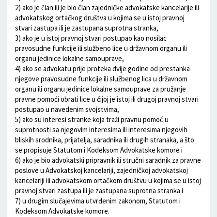
2) ako je član ili je bio član zajedničke advokatske kancelarije ili
advokatskog ortačkog društva u kojima se u istoj pravnoj
stvari zastupa ili je zastupana suprotna stranka,
3) ako je u istoj pravnoj stvari postupao kao nosilac
pravosudne funkcije ili službeno lice u državnom organu ili
organu jedinice lokalne samouprave,
4) ako se advokatu prije proteka dvije godine od prestanka
njegove pravosudne funkcije ili službenog lica u državnom
organu ili organu jedinice lokalne samouprave za pružanje
pravne pomoći obrati lice u čijoj je istoj ili drugoj pravnoj stvari
postupao u navedenim svojstvima,
5) ako su interesi stranke koja traži pravnu pomoć u
suprotnosti sa njegovim interesima ili interesima njegovih
bliskih srodnika, prijatelja, saradnika ili drugih stranaka, a što
se propisuje Statutom i Kodeksom Advokatske komore i
6) ako je bio advokatski pripravnik ili stručni saradnik za pravne
poslove u Advokatskoj kancelariji, zajedničkoj advokatskoj
kancelariji ili advokatskom ortačkom društvu u kojima se u istoj
pravnoj stvari zastupa ili je zastupana suprotna stranka i
7) u drugim slučajevima utvrđenim zakonom, Statutom i
Kodeksom Advokatske komore.