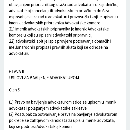
obavljanjem pripravničkog staža kod advokata ili u zajedničkoj
advokatskoj kancelariji ili advokatskom ortačkom društvu
osposobljava za rad u advokaturi i pravosuđu i koji je upisan u
imenik advokatskih pripravnika Advokatske komore,
21) imenik advokatskih pripravnika je imenik Advokatske
komore u koji su upisani advokatski pripravnici,
22) advokatski ispit je ispit provjere poznavanja domaćih i
međunarodnih propisa i pravnih akata koji se odnose na
advokaturu.
GLAVA II
USLOVI ZA BAVLjENjE ADVOKATUROM
Član 5.
(1) Pravo na bavljenje advokaturom stiče se upisom u imenik
advokata i polaganjem advokatske zakletve.
(2) Postupak za ostvarivanje prava na bavljenje advokaturom
pokreće se zahtjevom kandidata za upis u imenik advokata,
koji se podnosi Advokatskoj komori.