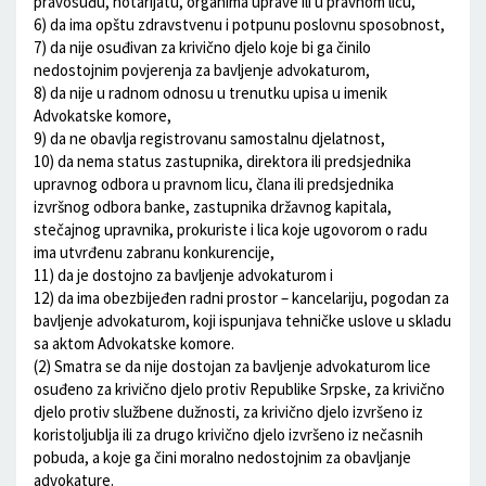
pravosuđu, notarijatu, organima uprave ili u pravnom licu,
6) da ima opštu zdravstvenu i potpunu poslovnu sposobnost,
7) da nije osuđivan za krivično djelo koje bi ga činilo
nedostojnim povjerenja za bavljenje advokaturom,
8) da nije u radnom odnosu u trenutku upisa u imenik
Advokatske komore,
9) da ne obavlja registrovanu samostalnu djelatnost,
10) da nema status zastupnika, direktora ili predsjednika
upravnog odbora u pravnom licu, člana ili predsjednika
izvršnog odbora banke, zastupnika državnog kapitala,
stečajnog upravnika, prokuriste i lica koje ugovorom o radu
ima utvrđenu zabranu konkurencije,
11) da je dostojno za bavljenje advokaturom i
12) da ima obezbijeđen radni prostor – kancelariju, pogodan za
bavljenje advokaturom, koji ispunjava tehničke uslove u skladu
sa aktom Advokatske komore.
(2) Smatra se da nije dostojan za bavljenje advokaturom lice
osuđeno za krivično djelo protiv Republike Srpske, za krivično
djelo protiv službene dužnosti, za krivično djelo izvršeno iz
koristoljublja ili za drugo krivično djelo izvršeno iz nečasnih
pobuda, a koje ga čini moralno nedostojnim za obavljanje
advokature.