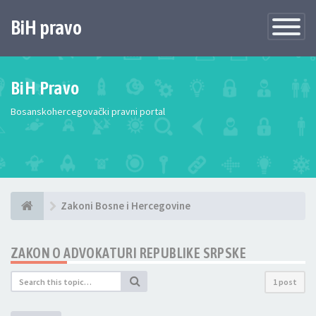
BiH pravo
Toggle
Navigatio
BiH Pravo
Bosanskohercegovački pravni portal
Zakoni Bosne i Hercegovine
ZAKON O ADVOKATURI REPUBLIKE SRPSKE
1 post