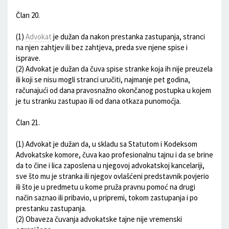
Član 20.
(1)
Advokat
je dužan da nakon prestanka zastupanja, stranci
na njen zahtjev ili bez zahtjeva, preda sve njene spise i
isprave.
(2) Advokat je dužan da čuva spise stranke koja ih nije preuzela
ili koji se nisu mogli stranci uručiti, najmanje pet godina,
računajući od dana pravosnažno okončanog postupka u kojem
je tu stranku zastupao ili od dana otkaza punomoćja.
Član 21.
(1) Advokat je dužan da, u skladu sa Statutom i Kodeksom
Advokatske komore, čuva kao profesionalnu tajnu i da se brine
da to čine i lica zaposlena u njegovoj advokatskoj kancelariji,
sve što mu je stranka ili njegov ovlašćeni predstavnik povjerio
ili što je u predmetu u kome pruža pravnu pomoć na drugi
način saznao ili pribavio, u pripremi, tokom zastupanja i po
prestanku zastupanja.
(2) Obaveza čuvanja advokatske tajne nije vremenski