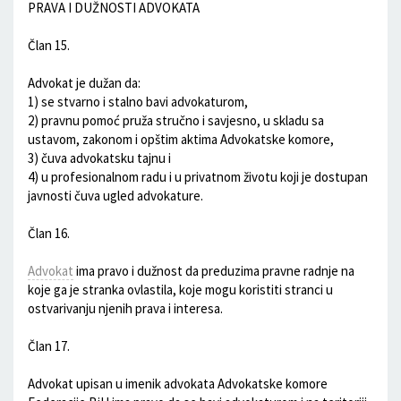
PRAVA I DUŽNOSTI ADVOKATA
Član 15.
Advokat je dužan da:
1) se stvarno i stalno bavi advokaturom,
2) pravnu pomoć pruža stručno i savjesno, u skladu sa
ustavom, zakonom i opštim aktima Advokatske komore,
3) čuva advokatsku tajnu i
4) u profesionalnom radu i u privatnom životu koji je dostupan
javnosti čuva ugled advokature.
Član 16.
Advokat
ima pravo i dužnost da preduzima pravne radnje na
koje ga je stranka ovlastila, koje mogu koristiti stranci u
ostvarivanju njenih prava i interesa.
Član 17.
Advokat upisan u imenik advokata Advokatske komore