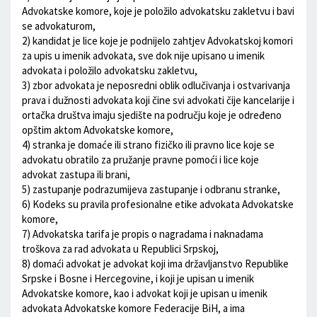
Advokatske komore, koje je položilo advokatsku zakletvu i bavi
se advokaturom,
2) kandidat je lice koje je podnijelo zahtjev Advokatskoj komori
za upis u imenik advokata, sve dok nije upisano u imenik
advokata i položilo advokatsku zakletvu,
3) zbor advokata je neposredni oblik odlučivanja i ostvarivanja
prava i dužnosti advokata koji čine svi advokati čije kancelarije i
ortačka društva imaju sjedište na području koje je određeno
opštim aktom Advokatske komore,
4) stranka je domaće ili strano fizičko ili pravno lice koje se
advokatu obratilo za pružanje pravne pomoći i lice koje
advokat zastupa ili brani,
5) zastupanje podrazumijeva zastupanje i odbranu stranke,
6) Kodeks su pravila profesionalne etike advokata Advokatske
komore,
7) Advokatska tarifa je propis o nagradama i naknadama
troškova za rad advokata u Republici Srpskoj,
8) domaći advokat je advokat koji ima državljanstvo Republike
Srpske i Bosne i Hercegovine, i koji je upisan u imenik
Advokatske komore, kao i advokat koji je upisan u imenik
advokata Advokatske komore Federacije BiH, a ima