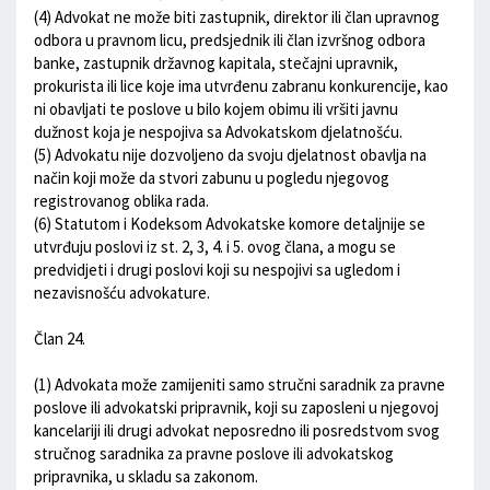
(4) Advokat ne može biti zastupnik, direktor ili član upravnog
odbora u pravnom licu, predsjednik ili član izvršnog odbora
banke, zastupnik državnog kapitala, stečajni upravnik,
prokurista ili lice koje ima utvrđenu zabranu konkurencije, kao
ni obavljati te poslove u bilo kojem obimu ili vršiti javnu
dužnost koja je nespojiva sa Advokatskom djelatnošću.
(5) Advokatu nije dozvoljeno da svoju djelatnost obavlja na
način koji može da stvori zabunu u pogledu njegovog
registrovanog oblika rada.
(6) Statutom i Kodeksom Advokatske komore detaljnije se
utvrđuju poslovi iz st. 2, 3, 4. i 5. ovog člana, a mogu se
predvidjeti i drugi poslovi koji su nespojivi sa ugledom i
nezavisnošću advokature.
Član 24.
(1) Advokata može zamijeniti samo stručni saradnik za pravne
poslove ili advokatski pripravnik, koji su zaposleni u njegovoj
kancelariji ili drugi advokat neposredno ili posredstvom svog
stručnog saradnika za pravne poslove ili advokatskog
pripravnika, u skladu sa zakonom.