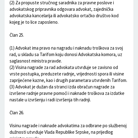
(2) Za propuste stručnog saradnika za pravne poslove i
advokatskog pripravnika odgovara advokat, zajednička
advokatska kancelarija ili advokatsko ortačko društvo kod
kojeg je to lice zaposleno.
Član 25.
(1) Advokat ima pravo na nagradu i naknadu troškova za svoj
rad, u skladu sa Tarifom koju donosi Advokatska komora, uz
saglasnost ministra pravde.
(2) Visina nagrade za rad advokata utvrđuje se zavisno od
vrste postupka, preduzete radnje, vrijednosti spora ili visine
zaprijećene kazne, kao i drugih parametara utvrđenih Tarifom.
(3) Advokat je dužan da stranci izda obračun nagrade za
izvršene radnje pravne pomoći i naknade troškova za izdatke
nastale u izvršenju i radi izvršenja tih radnji.
Član 26.
Visinu nagrade i naknade advokatima za odbrane po službenoj
dužnosti utvrđuje Vlada Republike Srpske, na prijedlog