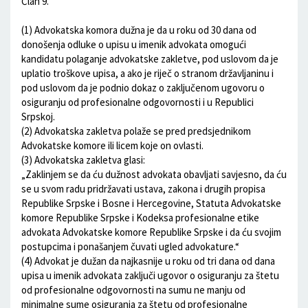
Član 9.
(1) Advokatska komora dužna je da u roku od 30 dana od
donošenja odluke o upisu u imenik advokata omogući
kandidatu polaganje advokatske zakletve, pod uslovom da je
uplatio troškove upisa, a ako je riječ o stranom državljaninu i
pod uslovom da je podnio dokaz o zaključenom ugovoru o
osiguranju od profesionalne odgovornosti i u Republici
Srpskoj.
(2) Advokatska zakletva polaže se pred predsjednikom
Advokatske komore ili licem koje on ovlasti.
(3) Advokatska zakletva glasi:
„Zaklinjem se da ću dužnost advokata obavljati savjesno, da ću
se u svom radu pridržavati ustava, zakona i drugih propisa
Republike Srpske i Bosne i Hercegovine, Statuta Advokatske
komore Republike Srpske i Kodeksa profesionalne etike
advokata Advokatske komore Republike Srpske i da ću svojim
postupcima i ponašanjem čuvati ugled advokature.“
(4) Advokat je dužan da najkasnije u roku od tri dana od dana
upisa u imenik advokata zaključi ugovor o osiguranju za štetu
od profesionalne odgovornosti na sumu ne manju od
minimalne sume osiguranja za štetu od profesionalne