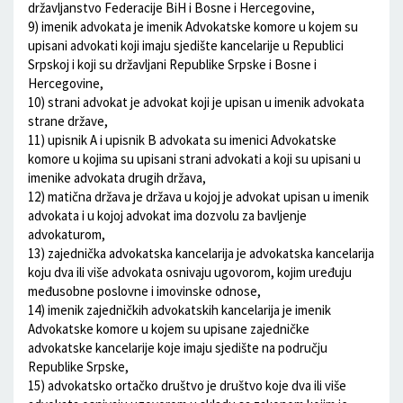
državljanstvo Federacije BiH i Bosne i Hercegovine,
9) imenik advokata je imenik Advokatske komore u kojem su
upisani advokati koji imaju sjedište kancelarije u Republici
Srpskoj i koji su državljani Republike Srpske i Bosne i
Hercegovine,
10) strani advokat je advokat koji je upisan u imenik advokata
strane države,
11) upisnik A i upisnik B advokata su imenici Advokatske
komore u kojima su upisani strani advokati a koji su upisani u
imenike advokata drugih država,
12) matična država je država u kojoj je advokat upisan u imenik
advokata i u kojoj advokat ima dozvolu za bavljenje
advokaturom,
13) zajednička advokatska kancelarija je advokatska kancelarija
koju dva ili više advokata osnivaju ugovorom, kojim uređuju
međusobne poslovne i imovinske odnose,
14) imenik zajedničkih advokatskih kancelarija je imenik
Advokatske komore u kojem su upisane zajedničke
advokatske kancelarije koje imaju sjedište na području
Republike Srpske,
15) advokatsko ortačko društvo je društvo koje dva ili više