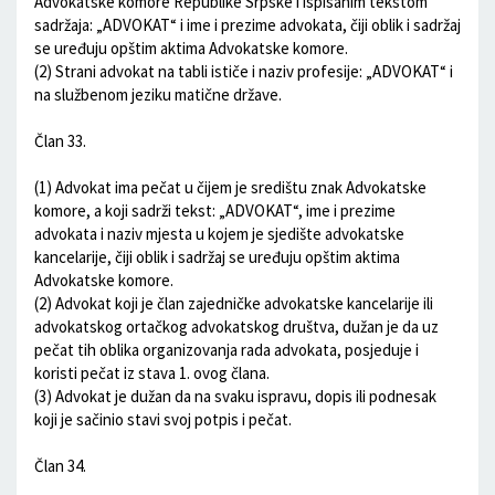
Advokatske komore Republike Srpske i ispisanim tekstom
sadržaja: „ADVOKAT“ i ime i prezime advokata, čiji oblik i sadržaj
se uređuju opštim aktima Advokatske komore.
(2) Strani advokat na tabli ističe i naziv profesije: „ADVOKAT“ i
na službenom jeziku matične države.
Član 33.
(1) Advokat ima pečat u čijem je središtu znak Advokatske
komore, a koji sadrži tekst: „ADVOKAT“, ime i prezime
advokata i naziv mjesta u kojem je sjedište advokatske
kancelarije, čiji oblik i sadržaj se uređuju opštim aktima
Advokatske komore.
(2) Advokat koji je član zajedničke advokatske kancelarije ili
advokatskog ortačkog advokatskog društva, dužan je da uz
pečat tih oblika organizovanja rada advokata, posjeduje i
koristi pečat iz stava 1. ovog člana.
(3) Advokat je dužan da na svaku ispravu, dopis ili podnesak
koji je sačinio stavi svoj potpis i pečat.
Član 34.