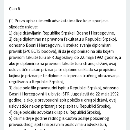
Član 6.
(1) Pravo upisa u imenik advokata ima lice koje ispunjava
sljedeće uslove:
1) da je državljanin Republike Srpske i Bosne i Hercegovine,
2) da je diplomirao na pravnom fakultetu u Republici Srpskoj,
odnosno Bosni i Hercegovini, ili stekao zvanje diplomirani
pravnik (240 ECTS bodova), ili da je diplomirao na bilo kojem
pravnom fakultetu u SFR Jugoslaviji do 22. maja 1992. godine, a
ako je diplomirao na pravnom fakultetu u stranoj državi, ovaj
uslov stiče nakon priznanja te diplome u skladu sa propisima
kojima je priznanje te diplome i stepena stručnog obrazovanja
regulisano u Republici Srpskoj,
3) da je položilo pravosudni ispit u Republici Srpskoj, odnosno
Bosni i Hercegovini ili u bivšoj SFR Jugoslaviji do 22. maja 1992.
godine, a ako je pravosudni ispit položio u drugoj državi, ovaj
uslov stiče nakon priznanja tog ispita u Republici Srpskoj,
4) da je položilo advokatski ispit u Republici Srpskoj,
5) da ima dvije godine radnog iskustva poslije položenog
pravosudnog ispita na pravnim poslovima u advokaturi,