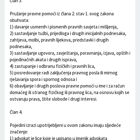
Član 3.
Pružanje pravne pomoći iz člana 2. stav 1. ovog zakona
obuhvata:
1) davanje usmenih i pismenih pravnih savjeta i mišljenja,
2) sastavljanje tužbi, prijedloga i drugih inicijalnih podnesaka,
zahtjeva, molbi, pravnih lijekova, predstavki i drugih
podnesaka,
3) sastavljanje ugovora, zavještanja, poravnanja, izjava, opštih i
pojedinačnih akata i drugih isprava,
4) zastupanje i odbranu fizičkih i pravnih lica,
5) posredovanje radi zaključenja pravnog posla ili mirnog
rješavanja spora i spornog odnosa i
6) obavljanje i drugih poslova pravne pomoći u ime i za račun
domaćeg ili stranog fizičkog ili pravnog lica, na osnovu kojih se
ostvaruju prava, štite slobode i drugi interesi.
Član 4.
Pojedini izrazi upotrijebljeni u ovom zakonu imaju sljedeće
značenje:
1) advokat je lice koje je upisano u imenik advokata