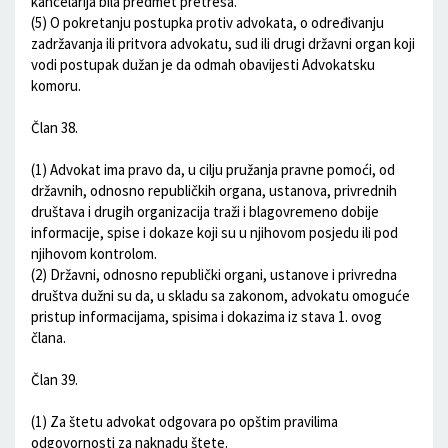
kancelarija bila predmet pretresa.
(5) O pokretanju postupka protiv advokata, o određivanju
zadržavanja ili pritvora advokatu, sud ili drugi državni organ koji
vodi postupak dužan je da odmah obavijesti Advokatsku
komoru.
Član 38.
(1) Advokat ima pravo da, u cilju pružanja pravne pomoći, od
državnih, odnosno republičkih organa, ustanova, privrednih
društava i drugih organizacija traži i blagovremeno dobije
informacije, spise i dokaze koji su u njihovom posjedu ili pod
njihovom kontrolom.
(2) Državni, odnosno republički organi, ustanove i privredna
društva dužni su da, u skladu sa zakonom, advokatu omoguće
pristup informacijama, spisima i dokazima iz stava 1. ovog
člana.
Član 39.
(1) Za štetu advokat odgovara po opštim pravilima
odgovornosti za naknadu štete.