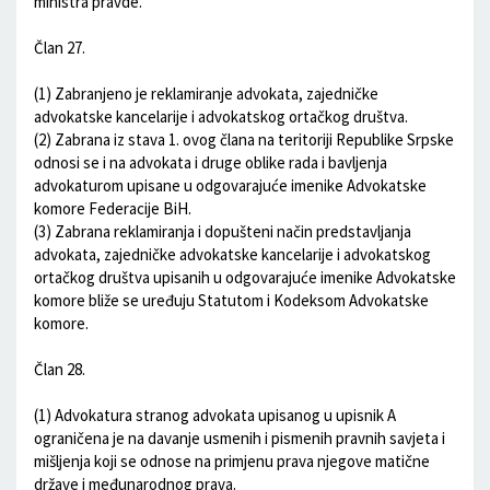
ministra pravde.
Član 27.
(1) Zabranjeno je reklamiranje advokata, zajedničke
advokatske kancelarije i advokatskog ortačkog društva.
(2) Zabrana iz stava 1. ovog člana na teritoriji Republike Srpske
odnosi se i na advokata i druge oblike rada i bavljenja
advokaturom upisane u odgovarajuće imenike Advokatske
komore Federacije BiH.
(3) Zabrana reklamiranja i dopušteni način predstavljanja
advokata, zajedničke advokatske kancelarije i advokatskog
ortačkog društva upisanih u odgovarajuće imenike Advokatske
komore bliže se uređuju Statutom i Kodeksom Advokatske
komore.
Član 28.
(1) Advokatura stranog advokata upisanog u upisnik A
ograničena je na davanje usmenih i pismenih pravnih savjeta i
mišljenja koji se odnose na primjenu prava njegove matične
države i međunarodnog prava.