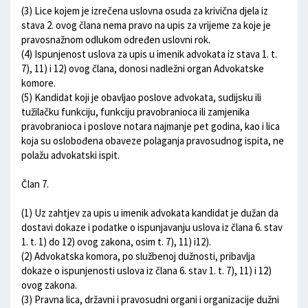
(3) Lice kojem je izrečena uslovna osuda za krivična djela iz
stava 2. ovog člana nema pravo na upis za vrijeme za koje je
pravosnažnom odlukom određen uslovni rok.
(4) Ispunjenost uslova za upis u imenik advokata iz stava 1. t.
7), 11) i 12) ovog člana, donosi nadležni organ Advokatske
komore.
(5) Kandidat koji je obavljao poslove advokata, sudijsku ili
tužilačku funkciju, funkciju pravobranioca ili zamjenika
pravobranioca i poslove notara najmanje pet godina, kao i lica
koja su oslobođena obaveze polaganja pravosudnog ispita, ne
polažu advokatski ispit.
Član 7.
(1) Uz zahtjev za upis u imenik advokata kandidat je dužan da
dostavi dokaze i podatke o ispunjavanju uslova iz člana 6. stav
1. t. 1) do 12) ovog zakona, osim t. 7), 11) i12).
(2) Advokatska komora, po službenoj dužnosti, pribavlja
dokaze o ispunjenosti uslova iz člana 6. stav 1. t. 7), 11) i 12)
ovog zakona.
(3) Pravna lica, državni i pravosudni organi i organizacije dužni