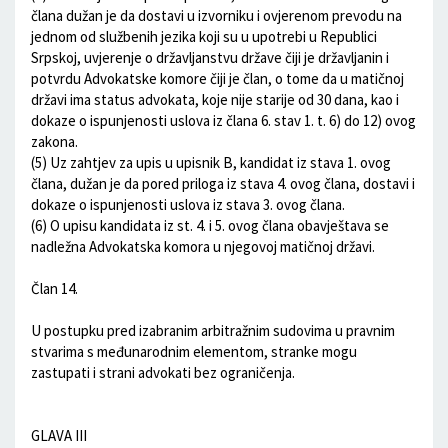
člana dužan je da dostavi u izvorniku i ovjerenom prevodu na
jednom od službenih jezika koji su u upotrebi u Republici
Srpskoj, uvjerenje o državljanstvu države čiji je državljanin i
potvrdu Advokatske komore čiji je član, o tome da u matičnoj
državi ima status advokata, koje nije starije od 30 dana, kao i
dokaze o ispunjenosti uslova iz člana 6. stav 1. t. 6) do 12) ovog
zakona.
(5) Uz zahtjev za upis u upisnik B, kandidat iz stava 1. ovog
člana, dužan je da pored priloga iz stava 4. ovog člana, dostavi i
dokaze o ispunjenosti uslova iz stava 3. ovog člana.
(6) O upisu kandidata iz st. 4. i 5. ovog člana obavještava se
nadležna Advokatska komora u njegovoj matičnoj državi.
Član 14.
U postupku pred izabranim arbitražnim sudovima u pravnim
stvarima s međunarodnim elementom, stranke mogu
zastupati i strani advokati bez ograničenja.
GLAVA III