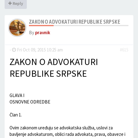
Reply
ZAKON O ADVOKATURI REPUBLIKE SRPSKE
By
pravnik
-
Fri Oct 09, 2015 10:25 am
#615
ZAKON O ADVOKATURI
REPUBLIKE SRPSKE
GLAVA I
OSNOVNE ODREDBE
Član 1.
Ovim zakonom uređuju se advokatska služba, uslovi za
bavljenje advokaturom, oblici rada advokata, prava, obaveze i