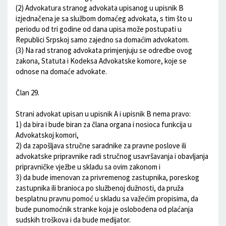
(2) Advokatura stranog advokata upisanog u upisnik B
izjednačena je sa službom domaćeg advokata, s tim što u
periodu od tri godine od dana upisa može postupati u
Republici Srpskoj samo zajedno sa domaćim advokatom.
(3) Na rad stranog advokata primjenjuju se odredbe ovog
zakona, Statuta i Kodeksa Advokatske komore, koje se
odnose na domaće advokate.
Član 29.
Strani advokat upisan u upisnik A i upisnik B nema pravo:
1) da bira i bude biran za člana organa i nosioca funkcija u
Advokatskoj komori,
2) da zapošljava stručne saradnike za pravne poslove ili
advokatske pripravnike radi stručnog usavršavanja i obavljanja
pripravničke vježbe u skladu sa ovim zakonom i
3) da bude imenovan za privremenog zastupnika, poreskog
zastupnika ili branioca po službenoj dužnosti, da pruža
besplatnu pravnu pomoć u skladu sa važećim propisima, da
bude punomoćnik stranke koja je oslobođena od plaćanja
sudskih troškova i da bude medijator.