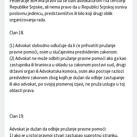
Federacije BiH ima pravo da se bavi advokaturom i na teritoriji
Republike Srpske, ali nema pravo da u Republici Srpskoj osniva
poslovnu jedinicu, predstavništvo ili bilo koji drugi oblik
organizovanja rada.
Član 18.
(1) Advokat slobodno odlučuje da li će prihvatiti pružanje
pravne pomoći, osim u slučajevima predviđenim zakonom.
(2) Advokat ne može odbiti pružanje pravne pomoći ako ga kao
zastupnika ili branioca u skladu sa zakonom postavi sud, drugi
državni organ ili Advokatska komora, osim ako postoje razlozi
predviđeni zakonom zbog kojih je dužan da odbije zastupanje
ili ako advokat, po svojoj pismenoj izjavi, ne pruža usluge u toj
oblasti prava.
Član 19.
Advokat je dužan da odbije pružanje pravne pomoći:
1) ako je u istoj pravnoj stvari zastupao suprotnu stranku,