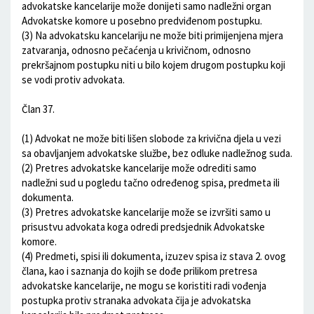
advokatske kancelarije može donijeti samo nadležni organ
Advokatske komore u posebno predviđenom postupku.
(3) Na advokatsku kancelariju ne može biti primijenjena mjera
zatvaranja, odnosno pečaćenja u krivičnom, odnosno
prekršajnom postupku niti u bilo kojem drugom postupku koji
se vodi protiv advokata.
Član 37.
(1) Advokat ne može biti lišen slobode za krivična djela u vezi
sa obavljanjem advokatske službe, bez odluke nadležnog suda.
(2) Pretres advokatske kancelarije može odrediti samo
nadležni sud u pogledu tačno određenog spisa, predmeta ili
dokumenta.
(3) Pretres advokatske kancelarije može se izvršiti samo u
prisustvu advokata koga odredi predsjednik Advokatske
komore.
(4) Predmeti, spisi ili dokumenta, izuzev spisa iz stava 2. ovog
člana, kao i saznanja do kojih se dođe prilikom pretresa
advokatske kancelarije, ne mogu se koristiti radi vođenja
postupka protiv stranaka advokata čija je advokatska