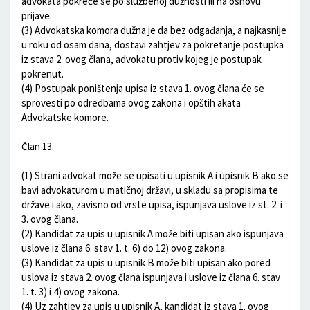
advokata pokreće se po službenoj dužnosti ili na osnovu
prijave.
(3) Advokatska komora dužna je da bez odgađanja, a najkasnije
u roku od osam dana, dostavi zahtjev za pokretanje postupka
iz stava 2. ovog člana, advokatu protiv kojeg je postupak
pokrenut.
(4) Postupak poništenja upisa iz stava 1. ovog člana će se
sprovesti po odredbama ovog zakona i opštih akata
Advokatske komore.
Član 13.
(1) Strani advokat može se upisati u upisnik A i upisnik B ako se
bavi advokaturom u matičnoj državi, u skladu sa propisima te
države i ako, zavisno od vrste upisa, ispunjava uslove iz st. 2. i
3. ovog člana.
(2) Kandidat za upis u upisnik A može biti upisan ako ispunjava
uslove iz člana 6. stav 1. t. 6) do 12) ovog zakona.
(3) Kandidat za upis u upisnik B može biti upisan ako pored
uslova iz stava 2. ovog člana ispunjava i uslove iz člana 6. stav
1. t. 3) i 4) ovog zakona.
(4) Uz zahtjev za upis u upisnik A, kandidat iz stava 1. ovog