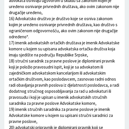
advokata osnivaju ugovorom u skladu sa zakonom kojim je
uređeno osnivanje privrednih društava, ako ovim zakonom nije
drugačije uređeno,
16) Advokatsko društvo je društvo koje se osniva zakonom
kojim je uređeno osnivanje privrednih društava, kao društvo s
ograničenom odgovornošću, ako ovim zakonom nije drugačije
određeno“.
17) imenik advokatskih ortačkih društava je imenik Advokatske
komore u kojem su upisana advokatska ortačka društva koja
imaju sjedište na području Republike Srpske,
18) stručni saradnik za pravne poslove je diplomirani pravnik
koji je položio pravosudni ispit, koji je sa advokatom ili
zajedničkom advokatskom kancelarijom ili advokatskim
ortačkim društvom, kao poslodavcem, zasnovao radni odnos
radi obavljanja pravnih poslova iz djelatnosti poslodavca, a radi
dodatnog stručnog osposobljavanja za rad u advokaturi ili
pravosuđu i koji je upisan u imenik advokatskih stručnih
saradnika za pravne poslove Advokatske komore,
19) imenik stručnih saradnika za pravne poslove je imenik
Advokatske komore u kojem su upisani stručni saradnici za
pravne poslove,
20) advokatski pripravnik je diplomirani pravnik koji se