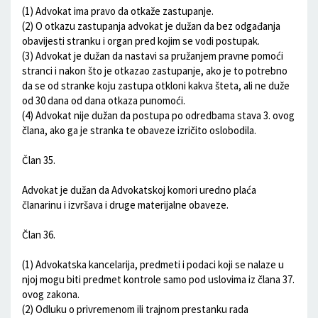
(1) Advokat ima pravo da otkaže zastupanje.
(2) O otkazu zastupanja advokat je dužan da bez odgađanja
obavijesti stranku i organ pred kojim se vodi postupak.
(3) Advokat je dužan da nastavi sa pružanjem pravne pomoći
stranci i nakon što je otkazao zastupanje, ako je to potrebno
da se od stranke koju zastupa otkloni kakva šteta, ali ne duže
od 30 dana od dana otkaza punomoći.
(4) Advokat nije dužan da postupa po odredbama stava 3. ovog
člana, ako ga je stranka te obaveze izričito oslobodila.
Član 35.
Advokat je dužan da Advokatskoj komori uredno plaća
članarinu i izvršava i druge materijalne obaveze.
Član 36.
(1) Advokatska kancelarija, predmeti i podaci koji se nalaze u
njoj mogu biti predmet kontrole samo pod uslovima iz člana 37.
ovog zakona.
(2) Odluku o privremenom ili trajnom prestanku rada