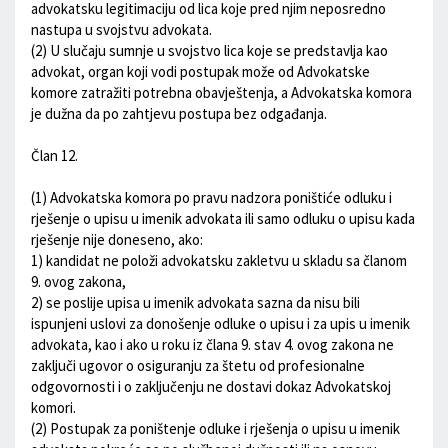
advokatsku legitimaciju od lica koje pred njim neposredno
nastupa u svojstvu advokata.
(2) U slučaju sumnje u svojstvo lica koje se predstavlja kao
advokat, organ koji vodi postupak može od Advokatske
komore zatražiti potrebna obavještenja, a Advokatska komora
je dužna da po zahtjevu postupa bez odgađanja.
Član 12.
(1) Advokatska komora po pravu nadzora poništiće odluku i
rješenje o upisu u imenik advokata ili samo odluku o upisu kada
rješenje nije doneseno, ako:
1) kandidat ne položi advokatsku zakletvu u skladu sa članom
9. ovog zakona,
2) se poslije upisa u imenik advokata sazna da nisu bili
ispunjeni uslovi za donošenje odluke o upisu i za upis u imenik
advokata, kao i ako u roku iz člana 9. stav 4. ovog zakona ne
zaključi ugovor o osiguranju za štetu od profesionalne
odgovornosti i o zaključenju ne dostavi dokaz Advokatskoj
komori.
(2) Postupak za poništenje odluke i rješenja o upisu u imenik