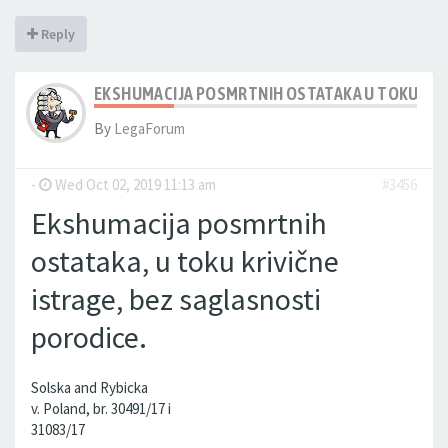
Reply
EKSHUMACIJA POSMRTNIH OSTATAKA U TOKU KRI
By
LegaForum
-
Wed Oct 02, 2019 11:13 am
#3456
Ekshumacija posmrtnih
ostataka, u toku krivične
istrage, bez saglasnosti
porodice.
Solska and Rybicka
v. Poland, br. 30491/17 i
31083/17