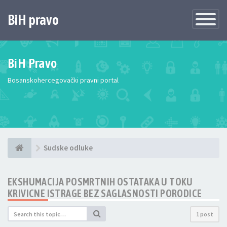
BiH pravo
Toggle
Navigatio
BiH Pravo
Bosanskohercegovački pravni portal
Sudske odluke
EKSHUMACIJA POSMRTNIH OSTATAKA U TOKU
KRIVICNE ISTRAGE BEZ SAGLASNOSTI PORODICE
1 post