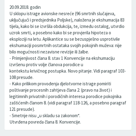
20.09.2018. godin
U sklopu istrage avionske nesreće (96 smrtnih slučajeva,
uključujući i predsjednika Poljske), naložena je ekshumacija 83
tijela, kako bi se izvršila obdukcija, te, između ostalog, utvrdio
uzrok smrti, a posebno kako bi se provjerila hipoteza o
eksploziji na letu. Aplikantice su se bezuspješno usprotivile
ekshumaciji posmrtnih ostataka svojih pokojnih muževa: nije
bilo mogućnosti nezavisne revizije ili žalbe.
- Primjenjivost člana 8. stav 1 Konvencije na ekshumaciju
izvršenu protiv volje članova porodice u
kontekstu krivičnog postupka. Novo pitanje. Vidi paragraf 103-
108 presude.
- Kako prilikom provođenja djelotvorne istrage pomiriti
poštivanje procesnih zahtjeva člana 2. (pravo na život) i
legitimnih privatnih i porodičnih interesa porodice pokojnika
zaštićenih članom 8. (vidi paragraf 118-126, a posebno paragraf
121 presude).
- Smetnje nisu „u skladu sa zakonom“.
Utvrđena povreda člana 8. Konvencije.