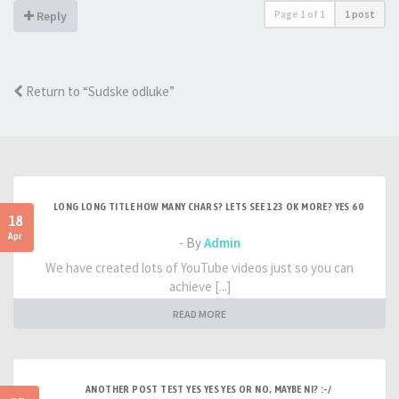
Page
1
of
1
1 post
Reply
Return to “Sudske odluke”
LONG LONG TITLE HOW MANY CHARS? LETS SEE 123 OK MORE? YES 60
18
Apr
- By
Admin
We have created lots of YouTube videos just so you can
achieve [...]
READ MORE
ANOTHER POST TEST YES YES YES OR NO, MAYBE NI? :-/