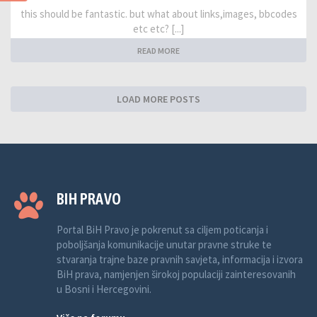
this should be fantastic. but what about links,images, bbcodes
etc etc? [...]
READ MORE
LOAD MORE POSTS
BIH PRAVO
Portal BiH Pravo je pokrenut sa ciljem poticanja i
poboljšanja komunikacije unutar pravne struke te
stvaranja trajne baze pravnih savjeta, informacija i izvora
BiH prava, namjenjen širokoj populaciji zainteresovanih
u Bosni i Hercegovini.