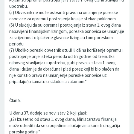
upotrebu.
(5) Obveznik ne može ostvariti pravo na umanjenje poreske
osnovice za opremu i postrojenja koja je stekao poklonom.
(6) U slučaju da su oprema i postrojenja iz stava 1. ovog člana
nabavljeni finansijskim lizingom, poreska osnovica se umanjuje
za vrijednost otplaćene glavnice lizinga u tom poreskom
periodu.
(7) Ukoliko poreski obveznik otuđi ili dâ na korištenje opremu i
postrojenje prije isteka perioda od tri godine od trenutka
njihovog stavljanja u upotrebu, gubi pravo iz stava 1. ovog
člana i dužan je da obračuna i plati porez koji bi bio plaćen da
nije koristio pravo na umanjenje poreske osnovice uz
pripadajuću kamatu u skladu sa zakonom.“
Član 9.
U članu 37. dodaje se novi stav 2. koji glasi:
„(2) Izuzetno od stava 1. ovog člana, Ministarstvo finansija
može odrediti da se u pojedinim slučajevima koristi drugačija
poreska godina.“