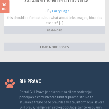
LASAGNA ON ME THIS TIME OK? I GOT PLENTY OF CASH
30
Dec
- By
Larry Page
this should be fantastic. but what about links,images, bbcodes
etc etc? [...]
READ MORE
LOAD MORE POSTS
BIH PRAVO
Portal BiH Pravo je pokrenut sa ciljem poticanja i
poboljšanja komunikacije unutar pravne struke te
stvaranja trajne baze pravnih savjeta, informacija i izvora
BiH prava, namjenjen širokoj populaciji zainteresovanih