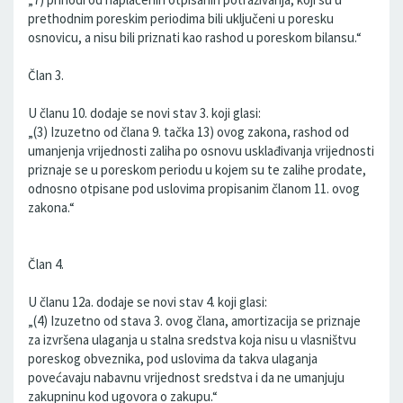
prethodnim poreskim periodima bili uključeni u poresku
osnovicu, a nisu bili priznati kao rashod u poreskom bilansu.“
Član 3.
U članu 10. dodaje se novi stav 3. koji glasi:
„(3) Izuzetno od člana 9. tačka 13) ovog zakona, rashod od
umanjenja vrijednosti zaliha po osnovu usklađivanja vrijednosti
priznaje se u poreskom periodu u kojem su te zalihe prodate,
odnosno otpisane pod uslovima propisanim članom 11. ovog
zakona.“
Član 4.
U članu 12a. dodaje se novi stav 4. koji glasi:
„(4) Izuzetno od stava 3. ovog člana, amortizacija se priznaje
za izvršena ulaganja u stalna sredstva koja nisu u vlasništvu
poreskog obveznika, pod uslovima da takva ulaganja
povećavaju nabavnu vrijednost sredstva i da ne umanjuju
zakupninu kod ugovora o zakupu.“