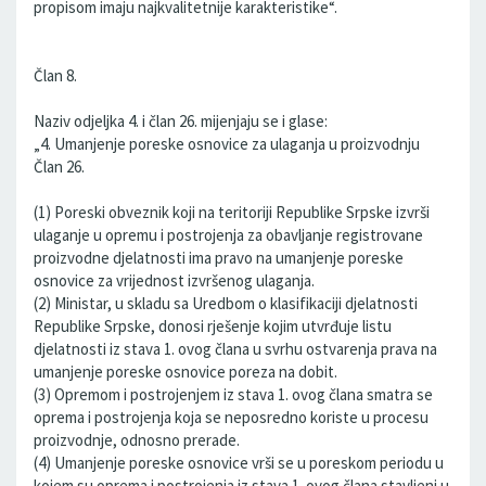
propisom imaju najkvalitetnije karakteristike“.
Član 8.
Naziv odjeljka 4. i član 26. mijenjaju se i glase:
„4. Umanjenje poreske osnovice za ulaganja u proizvodnju
Član 26.
(1) Poreski obveznik koji na teritoriji Republike Srpske izvrši
ulaganje u opremu i postrojenja za obavljanje registrovane
proizvodne djelatnosti ima pravo na umanjenje poreske
osnovice za vrijednost izvršenog ulaganja.
(2) Ministar, u skladu sa Uredbom o klasifikaciji djelatnosti
Republike Srpske, donosi rješenje kojim utvrđuje listu
djelatnosti iz stava 1. ovog člana u svrhu ostvarenja prava na
umanjenje poreske osnovice poreza na dobit.
(3) Opremom i postrojenjem iz stava 1. ovog člana smatra se
oprema i postrojenja koja se neposredno koriste u procesu
proizvodnje, odnosno prerade.
(4) Umanjenje poreske osnovice vrši se u poreskom periodu u
kojem su oprema i postrojenja iz stava 1. ovog člana stavljeni u