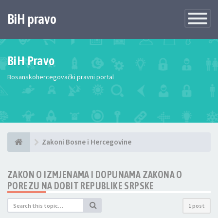
BiH pravo
Toggle
Navigatio
BiH Pravo
Bosanskohercegovački pravni portal
Zakoni Bosne i Hercegovine
ZAKON O IZMJENAMA I DOPUNAMA ZAKONA O
POREZU NA DOBIT REPUBLIKE SRPSKE
1 post