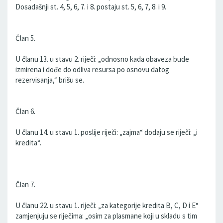
Dosadašnji st. 4, 5, 6, 7. i 8. postaju st. 5, 6, 7, 8. i 9.
Član 5.
U članu 13. u stavu 2. riječi: „odnosno kada obaveza bude
izmirena i dođe do odliva resursa po osnovu datog
rezervisanja,“ brišu se.
Član 6.
U članu 14. u stavu 1. poslije riječi: „zajma“ dodaju se riječi: „i
kredita“.
Član 7.
U članu 22. u stavu 1. riječi: „za kategorije kredita B, C, D i E“
zamjenjuju se riječima: „osim za plasmane koji u skladu s tim