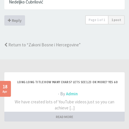
Nedeljko Čubrilović
Page
1
of
1
1 post
Reply
Return to “Zakoni Bosne i Hercegovine”
LONG LONG TITLE HOW MANY CHARS? LETS SEE 123 OK MORE? YES 60
18
Apr
- By
Admin
We have created lots of YouTube videos just so you can
achieve [...]
READ MORE