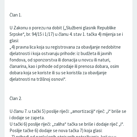
Član 1.
U Zakonu o porezu na dobit („Službeni glasnik Republike
Srpske“, br. 94/15 i 1/17) u članu 4. stav 1. tačka 4) mijenja se i
glasi:
„4) pravna lica koja su registrovana za obavljanje nedobitne
djelatnosti i koja ostvaruju prihode: iz budžeta ili javnih
fondova, od sponzorstva ili donacija u novcu ili naturi,
članarina, kao i prihode od prodaje ili prenosa dobara, osim
dobara koja se koriste ili su se koristila za obavljanje
djelatnosti na tržišnoj osnovi“.
Član 2.
U članu 7. u tački 5) poslije riječi: „amortizaciji“ riječ: „i“ briše se
i dodaje se zapeta.
U tački 6) poslije riječi: „zaliha“ tačka se briše i dodaje riječ „i“.
Poslije tačke 6) dodaje se nova tačka 7) koja glasi:
„7) prihodi od naplaćenih otpisanih potraživanja, koji su u