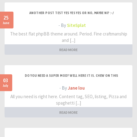
ANOTHER POST TEST YES YES YES OR NO, MAYBE NI? :-/
25
June
- By
SiteSplat
The best flat phpBB theme around. Period. Fine craftmanship
and [...]
READ MORE
DO YOU NEED A SUPER MOD? WELL HERE IT IS. CHEW ON THIS
03
July
- By
Jane lou
All you need is right here. Content tag, SEO, listing, Pizza and
spaghetti [...]
READ MORE