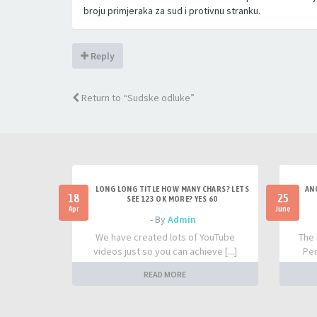
broju primjeraka za sud i protivnu stranku.
Reply
Return to “Sudske odluke”
LONG LONG TITLE HOW MANY CHARS? LETS
AN
18
25
SEE 123 OK MORE? YES 60
Apr
June
- By
Admin
We have created lots of YouTube
The 
videos just so you can achieve [...]
Per
READ MORE