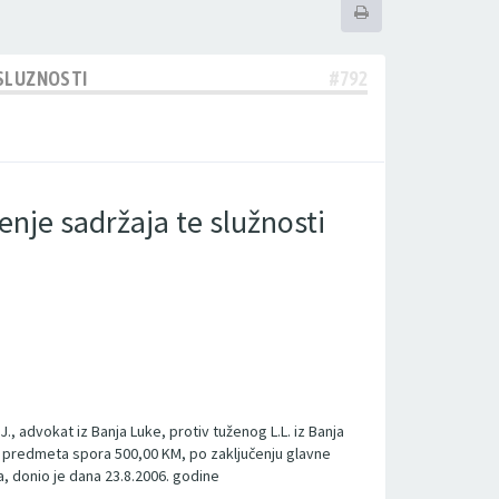
 SLUZNOSTI
#792
enje sadržaja te služnosti
J., advokat iz Banja Luke, protiv tuženog L.L. iz Banja
ost predmeta spora 500,00 KM, po zaključenju glavne
, donio je dana 23.8.2006. godine