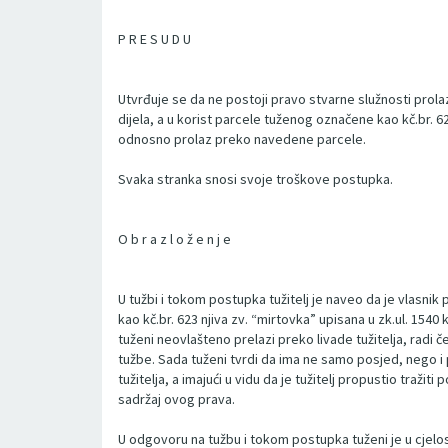
P R E S U D U
Utvrđuje se da ne postoji pravo stvarne služnosti prolaz
dijela, a u korist parcele tuženog označene kao kč.br. 6
odnosno prolaz preko navedene parcele.
Svaka stranka snosi svoje troškove postupka.
O b r a z l o ž e n j e
U tužbi i tokom postupka tužitelj je naveo da je vlasnik 
kao kč.br. 623 njiva zv. “mirtovka” upisana u zk.ul. 1540
tuženi neovlašteno prelazi preko livade tužitelja, radi
tužbe. Sada tuženi tvrdi da ima ne samo posjed, nego i 
tužitelja, a imajući u vidu da je tužitelj propustio tra
sadržaj ovog prava.
U odgovoru na tužbu i tokom postupka tuženi je u cjelost