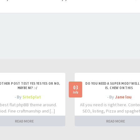
OTHER POST TEST YES YES YES OR NO,
DO YOU NEED A SUPER MOD? WELL 
03
MAYBE NI? :-/
IS. CHEW ON THIS
July
- By
SiteSplat
- By
Jane lou
best flat phpBB theme around.
All you need is right here. Conte
iod. Fine craftmanship and [...]
SEO, listing, Pizza and spaghetti
READ MORE
READ MORE