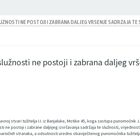
ZNOSTI NE POSTOJI I ZABRANA DALJEG VRSENJE SADRZAJA TE
lužnosti ne postoji i zabrana daljeg vrš
ravnoj stvari tužitelja I.I. iz Banjaluke, Motike 45, koga zastupa punomoćnik J.
sti ne postoji i zabrane daljnjeg izvršavanja sadržaja te služnosti, vrijedn
parničnih stranaka, a odsutnosti uredno obaviještenog punomoćnika tužitelja