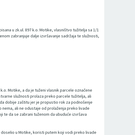
ana u zk.ul. 897 k.o. Motike, vlasništvo tužitelja sa 1/1
ženom zabranjuje dalje izvršavanje sadržaja te služnosti,
7 k.o. Motike, a da je tuženi vlasnik parcele označene
tvarne služnosti prolaza preko parcele tužitelja, ali
 da dobije zaštitu jer je propustio rok za podnošenje
vo nema, ali ne odustaje od prolaženja preko livade
stoji te da se zabrani tuženom da ubuduće izvršava
 doselio u Motike, koristi putem koji vodi preko livade