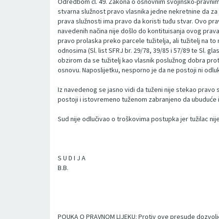
Odredbom čl. 49. Zakona o osnovnim svojinsko-pravnim od
stvarna služnost pravo vlasnika jedne nekretnine da za 
prava služnosti ima pravo da koristi tuđu stvar. Ovo p
navedenih načina nije došlo do kontituisanja ovog prava.
pravo prolaska preko parcele tužitelja, ali tužitelj na t
odnosima (Sl. list SFRJ br. 29/78, 39/85 i 57/89 te Sl. g
obzirom da se tužitelj kao vlasnik poslužnog dobra prot
osnovu. Naposlijetku, nesporno je da ne postoji ni odl
Iz navedenog se jasno vidi da tuženi nije stekao pravo 
postoji i istovremeno tuženom zabranjeno da ubuduće i
Sud nije odlučivao o troškovima postupka jer tužilac ni
S U D I J A
B.B.
POUKA O PRAVNOM LIJEKU: Protiv ove presude dozvoljen