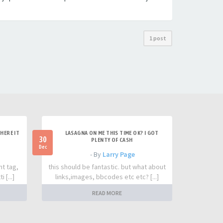
1 post
HERE IT
LASAGNA ON ME THIS TIME OK? I GOT
30
PLENTY OF CASH
Dec
- By
Larry Page
nt tag,
this should be fantastic. but what about
 [...]
links,images, bbcodes etc etc? [...]
READ MORE