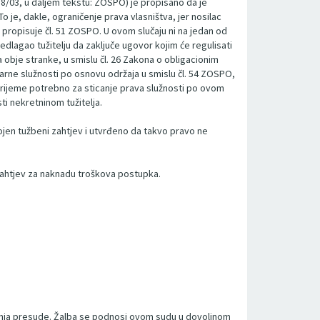
38/03, u daljem tekstu: ZOSPO) je propisano da je
 je, dakle, ograničenje prava vlasništva, jer nosilac
propisuje čl. 51 ZOSPO. U ovom slučaju ni na jedan od
edlagao tužitelju da zaključe ugovor kojim će regulisati
ja obje stranke, u smislu čl. 26 Zakona o obligacionim
stvarne služnosti po osnovu održaja u smislu čl. 54 ZOSPO,
 vrijeme potrebno za sticanje prava služnosti po ovom
i nekretninom tužitelja.
vojen tužbeni zahtjev i utvrđeno da takvo pravo ne
 zahtjev za naknadu troškova postupka.
enja presude. Žalba se podnosi ovom sudu u dovoljnom