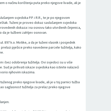
jem o načinu korištenja puta preko njegove livade, ali je
lušanjem svjedoka P.P. i R.R., te je po njegovom
vještak. Tuženi je proveo dokaz saslušanjem svjedoka
provedenih dokaza i na osnovu tako utvrđenih činjenica,
šao da je tužbeni zahtjev osnovan.
. 897 k.o. Motike, a da je tuženi vlasnik i posjednik
e prelazi pješice preko navedene parcele tužitelja, kako
ne.
om i bez odobrenja tužitelja. Ovi svjedoci su u više
e. Sud je prihvati iskaze svjedoka kao istinite nalazeći
govorio njihovim iskazima.
uženog preko njegove livade, ali je u toj parnici tužba
mao saglasnost tužitelja za prelaz preko njegove
lanjen.