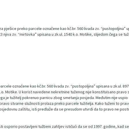
a pješice preko parcele označene kao kč.br. 560 livada zv. “pustopoljina” upis
23 njiva zv. “mirtovka” upisana u zk.ul. 1540 k.o. Motike, slijedom čega se tu
parcele označene kao kč.br. 560 livada zv. “pustopoljina” upisana u zk.ul. 89
 k.o. Motike. U korist navedene nekretnine tuženog nije konstituisano pravo s
 čega je tužitelj pokrenuo parnicu zbog smetanja posjeda. Međutim nije uspio
pravo stvarne služnosti prolaza preko parcele tužitelja. Kako tuženi to pra
žiti posjedovnu zaštitu, isti predlaže da se presudom utvrdi da to pravo ne po
i osporio postavljeni tužbeni zahtjev ističući da se od 1997. godine, kad se