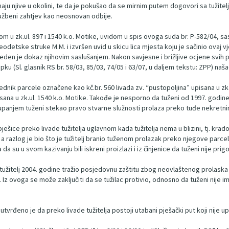
 imaju njive u okolini, te da je pokušao da se mirnim putem dogovori sa tužitel
 tužbeni zahtjev kao neosnovan odbije.
 u zk.ul. 897 i 1540 k.o. Motike, uvidom u spis ovoga suda br. P-582/04, sas
detske struke M.M. i izvršen uvid u skicu lica mjesta koju je sačinio ovaj 
eden je dokaz njihovim saslušanjem. Nakon savjesne i brižljive ocjene svih 
upku (Sl. glasnik RS br. 58/03, 85/03, 74/05 i 63/07, u daljem tekstu: ZPP) na
dnik parcele označene kao kč.br. 560 livada zv. “pustopoljina” upisana u zk.ul
isana u zk.ul. 1540 k.o. Motike. Takođe je nesporno da tuženi od 1997. godin
stupanjem tuženi stekao pravo stvarne služnosti prolaza preko tuđe nekretni
pješice preko livade tužitelja uglavnom kada tužitelja nema u blizini, tj. krad
 a razlog je bio što je tužitelj branio tuženom prolazak preko njegove parcel
da su u svom kazivanju bili iskreni proizlazi i iz činjenice da tuženi nije pri
tužitelj 2004. godine tražio posjedovnu zaštitu zbog neovlaštenog prolaska t
 ovoga se može zaključiti da se tužilac protivio, odnosno da tuženi nije i
vrđeno je da preko livade tužitelja postoji utabani pješački put koji nije up