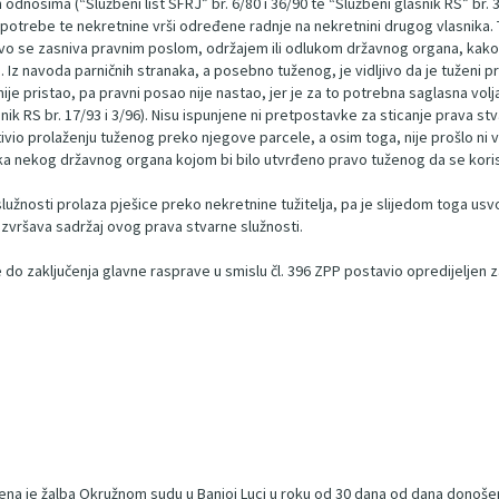
nosima (“Službeni list SFRJ” br. 6/80 i 36/90 te “Službeni glasnik RS” br. 
potrebe te nekretnine vrši određene radnje na nekretnini drugog vlasnika. To
ravo se zasniva pravnim poslom, održajem ili odlukom državnog organa, kako 
 Iz navoda parničnih stranaka, a posebno tuženog, je vidljivo da je tuženi pr
o nije pristao, pa pravni posao nije nastao, jer je za to potrebna saglasna vol
lasnik RS br. 17/93 i 3/96). Nisu ispunjene ni pretpostavke za sticanje prava 
ivio prolaženju tuženog preko njegove parcele, a osim toga, nije prošlo ni
uka nekog državnog organa kojom bi bilo utvrđeno pravo tuženog da se korist
služnosti prolaza pješice preko nekretnine tužitelja, pa je slijedom toga us
zvršava sadržaj ovog prava stvarne služnosti.
je do zaključenja glavne rasprave u smislu čl. 396 ZPP postavio opredijeljen
a je žalba Okružnom sudu u Banjoj Luci u roku od 30 dana od dana donoš