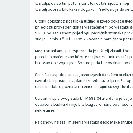
tužitelja, da se tim putem koriste i ostali mještani koji
tužitelj odbijao bilo kakav dogovor. Predložio je da se
U toku dokaznog postupka tužilac je izveo dokaze uvidom
prijedlogu proveden dokaz vještačenjem po vještaku geo
S.S., a po saglasnom prijedlogu parničnih stranaka prov
sud je u smislu čl. 8 i 123 st. 2 Zakona o parničnom post
Među strankama je nesporno da je tužitelj vlasnik i posje
parcele označene kao kč.br. 623 njiva zv. “mirtovka” up
bi došao do svoje njive. Sporno je da li je ovakvim po
Saslušani svjedoci su saglasno izjavili da tuženi prelazi 
navrata bili prisutni svađama između tužitelja i tuženog,
da su im dobro poznate činjenice o kojim su svjedočili, a 
Uvidom u spis ovog suda br. P-582/04 utvrđeno je da je 
odbačena budući da nije bila blagovremeno podnesena. Iz
nekretnine.
Na osnovu nalaza i mišljenja vještaka geodetske struke ut