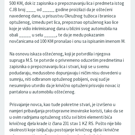
500 KM, dok iz zapisnika o prepoznavanju lica i predmeta istog
CJB broj ____ od _____ godine proizilazi da je oštećeni
navedenog dana, u prisustvu Okružnog tužioca i branioca
optuženog, između pet lica, prepoznao optuženog kao lice
koje je vidio inkrimisanog dana u blizini svog automobila na
obali _____ u selu _____, te da je među pokazanim
novčanicama od 100 KM pronašao i onu sa ispisanim imenom M.
Na osnovu iskaza oštećenog, koji je potvrdila i njegova
supruga M.Š. te potvrde o privremeno oduzetim predmetima i
zapisnika o prepoznavanju lica i stvari, koji se u svemu
podudaraju, međusobno dopunjavaju i ničim nisu dovedeni u
sumnju, niti odbranom optuženog pobijeni, ovaj sud je
nesumnjivo utvrdio da je krivično optuženi prisvojio novac iz
pantalona u automobilu oštećenog.
Prisvajanje novca, kao tuđe pokretne stvari, je izvršeno u
namjeri pribavljanja protivpravne imovinske koristi, tako da se
u ovim radnjama optuženog stiču svi bitni elementi bića
krivičnog djela krađe iz člana 231 stav 1 KZ RS. Pošto nije bilo
okolnosti koje isključuju postojanje krivičnog djela i krivične