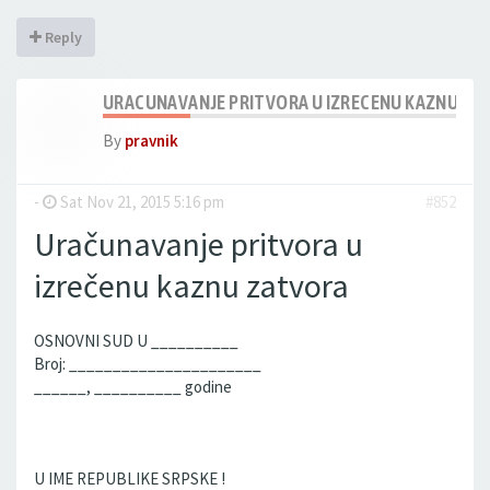
Reply
URACUNAVANJE PRITVORA U IZRECENU KAZNU ZA
By
pravnik
-
Sat Nov 21, 2015 5:16 pm
#852
Uračunavanje pritvora u
izrečenu kaznu zatvora
OSNOVNI SUD U __________
Broj: ______________________
______, __________ godine
U IME REPUBLIKE SRPSKE !