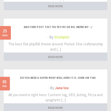
READ MORE
ANOTHER POST TEST YES YES YES OR NO, MAYBE NI? :-/
25
June
- By
SiteSplat
The best flat phpBB theme around. Period. Fine craftmanship
and [...]
READ MORE
DO YOU NEED A SUPER MOD? WELL HERE IT IS. CHEW ON THIS
03
July
- By
Jane lou
All you need is right here. Content tag, SEO, listing, Pizza and
spaghetti [...]
READ MORE