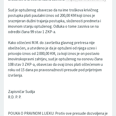
Sud je optuženog obavezao da na ime troškova krivičnog
postupka plati paušalni iznos od 200,00 KM koji iznos je
srazmjeran dužini trajanja postupka, složenosti predmeta i
imovnom stanju optuženog. Odluka o tome zasniva se na
odredbi člana 99 stav 1 ZKP-a.
Kako oštećeni M.M. do završetka glavnog pretresa nije
obeštećen, a utvrđeno je da je optuženi od njega uzeo i
prisvojio iznos od 2.000,00 KM, za koji iznos je on postavio
imovinskopravni zahtjev, sud je optuženog na osnovu člana
108 stav 3 ZKP-a, obavezao da ovaj iznos plati oštećenom u
roku od 15 dana po pravosnažnosti presude pod prijetnjom
izvršenja.
Zapisničar Sudija
R.D. P. P.
POUKA O PRAVNOM LIJEKU: Protiv ove presude dozvoljena je