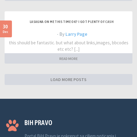
LASAGNA ON ME THIS TIME OK? I GOT PLENTY OF CASH
30
Dec
- By
Larry Page
this should be fantastic. but what about links,images, bbcodes
etc etc? [...]
READ MORE
LOAD MORE POSTS
BIH PRAVO
Portal BiH Pravo je pokrenut sa ciljem poticanja i