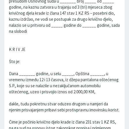
presudom Osnovnog suda u _______ broj _____ od _____
godine, na kaznu zatvora u trajanju od 3 (tri) mjeseca zbog
krivičnog djela krađe iz člana 147 stav 1 KZ RS – posebni dio,
kaznu izdržao, ne vodi se postupak za drugo krivično djelo,
nalazio se u pritvoru od _____ godine do ______ godine, sada
na slobodi
K R I V JE
Što je:
Dana _______ godine, u selu _____, Opština ______, u
vremenu između 12 i 13 časova, iz džepa pantalona oštećenog
S.P., koje su se nalazile u nezaključanom automobilu
oštećenog, uzeo i prisvojio iznos od 2.000,00 KM,
dakle, tuđu pokretnu stvar oduzeo drugom u namjeri da
njenim prisvajanjem pribavi sebi protivpravnu imovinsku korist.
Čime je počinio krivično djelo krađe iz člana 231 stav 1 KZ RS,
pa ga sud na osnovu istog zakonskog propisa i primjenom