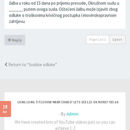
žalba u roku od 15 dana po prijemu presude, Okružnom sudu u
______ putem ovoga suda. Oštećeni žalbu može izjaviti zbog
odluke o troškovima krivičnog postupka i imovinskopravnom
zahtjevu.
Page
1
of
1
1 post
Reply
Return to “Sudske odluke”
LONG LONG TITLE HOW MANY CHARS? LETS SEE 123 OK MORE? YES 60
18
Apr
- By
Admin
We have created lots of YouTube videos just so you can
achieve [...]