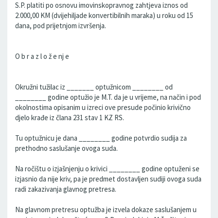
S.P. platiti po osnovu imovinskopravnog zahtjeva iznos od
2.000,00 KM (dvijehiljade konvertibilnih maraka) u roku od 15
dana, pod prijetnjom izvršenja.
O b r a z l o ž e nj e
Okružni tužilac iz _______ optužnicom ________ od
________ godine optužio je M.T. da je u vrijeme, na način i pod
okolnostima opisanim u izreci ove presude počinio krivično
djelo krađe iz člana 231 stav 1 KZ RS.
Tu optužnicu je dana ________ godine potvrdio sudija za
prethodno saslušanje ovoga suda.
Na ročištu o izjašnjenju o krivici ________ godine optuženi se
izjasnio da nije kriv, pa je predmet dostavljen sudiji ovoga suda
radi zakazivanja glavnog pretresa.
Na glavnom pretresu optužba je izvela dokaze saslušanjem u