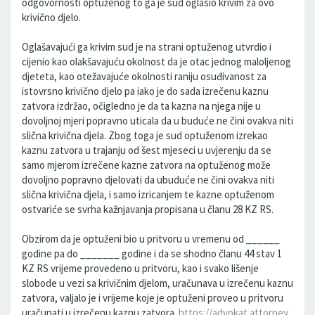
odgovornosti optuženog to ga je sud oglasio krivim za ovo
krivično djelo.
Oglašavajući ga krivim sud je na strani optuženog utvrdio i
cijenio kao olakšavajuću okolnost da je otac jednog maloljenog
djeteta, kao otežavajuće okolnosti raniju osuđivanost za
istovrsno krivično djelo pa iako je do sada izrečenu kaznu
zatvora izdržao, očigledno je da ta kazna na njega nije u
dovoljnoj mjeri popravno uticala da u buduće ne čini ovakva niti
slična krivična djela. Zbog toga je sud optuženom izrekao
kaznu zatvora u trajanju od šest mjeseci u uvjerenju da se
samo mjerom izrečene kazne zatvora na optuženog može
dovoljno popravno djelovati da ubuduće ne čini ovakva niti
slična krivična djela, i samo izricanjem te kazne optuženom
ostvariće se svrha kažnjavanja propisana u članu 28 KZ RS.
Obzirom da je optuženi bio u pritvoru u vremenu od ______
godine pa do _______ godine i da se shodno članu 44 stav 1
KZ RS vrijeme provedeno u pritvoru, kao i svako lišenje
slobode u vezi sa krivičnim djelom, uračunava u izrečenu kaznu
zatvora, valjalo je i vrijeme koje je optuženi proveo u pritvoru
uračunati u izrečenu kaznu zatvora.
https://advokat.attorney