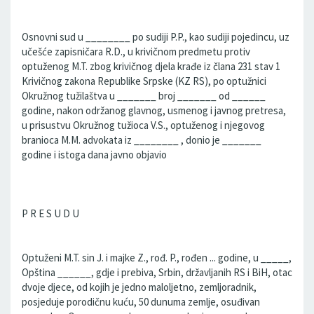
Osnovni sud u ________ po sudiji P.P., kao sudiji pojedincu, uz
učešće zapisničara R.D., u krivičnom predmetu protiv
optuženog M.T. zbog krivičnog djela krađe iz člana 231 stav 1
Krivičnog zakona Republike Srpske (KZ RS), po optužnici
Okružnog tužilaštva u _______ broj _______ od ______
godine, nakon održanog glavnog, usmenog i javnog pretresa,
u prisustvu Okružnog tužioca V.S., optuženog i njegovog
branioca M.M. advokata iz ________ , donio je _______
godine i istoga dana javno objavio
P R E S U D U
Optuženi M.T. sin J. i majke Z., rođ. P., rođen ... godine, u _____,
Opština ______, gdje i prebiva, Srbin, državljanih RS i BiH, otac
dvoje djece, od kojih je jedno maloljetno, zemljoradnik,
posjeduje porodičnu kuću, 50 dunuma zemlje, osuđivan