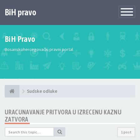
BiH pravo
Toggle
Navigatio
BiH Pravo
Bosanskohercegovački pravni portal
Sudske odluke
URACUNAVANJE PRITVORA U IZRECENU KAZNU
ZATVORA
1 post