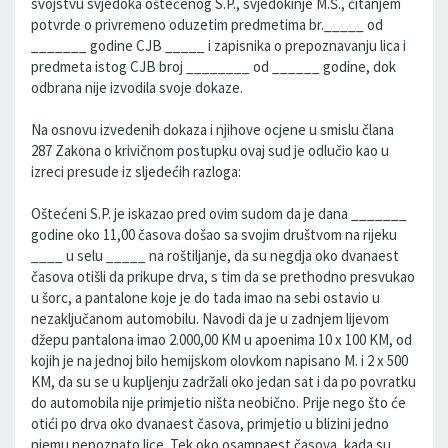
svojstvu svjedoka oštećenog S.P., svjedokinje M.Š., čitanjem
potvrde o privremeno oduzetim predmetima br._____ od
_______ godine CJB _____ i zapisnika o prepoznavanju lica i
predmeta istog CJB broj ________ od ______ godine, dok
odbrana nije izvodila svoje dokaze.
Na osnovu izvedenih dokaza i njihove ocjene u smislu člana
287 Zakona o krivičnom postupku ovaj sud je odlučio kao u
izreci presude iz sljedećih razloga:
Oštećeni S.P. je iskazao pred ovim sudom da je dana _______
godine oko 11,00 časova došao sa svojim društvom na rijeku
____ u selu _____ na roštiljanje, da su negdja oko dvanaest
časova otišli da prikupe drva, s tim da se prethodno presvukao
u šorc, a pantalone koje je do tada imao na sebi ostavio u
nezaključanom automobilu. Navodi da je u zadnjem lijevom
džepu pantalona imao 2.000,00 KM u apoenima 10 x 100 KM, od
kojih je na jednoj bilo hemijskom olovkom napisano M. i 2 x 500
KM, da su se u kupljenju zadržali oko jedan sat i da po povratku
do automobila nije primjetio ništa neobično. Prije nego što će
otići po drva oko dvanaest časova, primjetio u blizini jedno
njemu nepoznato lice. Tek oko osamnaest časova, kada su