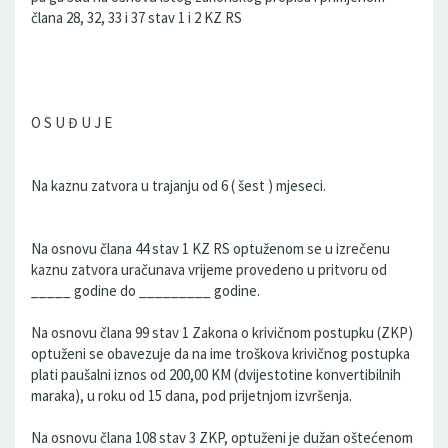
člana 28, 32, 33 i 37 stav 1 i 2 KZ RS
O S U Đ U J E
Na kaznu zatvora u trajanju od 6 ( šest ) mjeseci.
Na osnovu člana 44 stav 1 KZ RS optuženom se u izrečenu
kaznu zatvora uračunava vrijeme provedeno u pritvoru od
_____ godine do _________ godine.
Na osnovu člana 99 stav 1 Zakona o krivičnom postupku (ZKP)
optuženi se obavezuje da na ime troškova krivičnog postupka
plati paušalni iznos od 200,00 KM (dvijestotine konvertibilnih
maraka), u roku od 15 dana, pod prijetnjom izvršenja.
Na osnovu člana 108 stav 3 ZKP, optuženi je dužan oštećenom