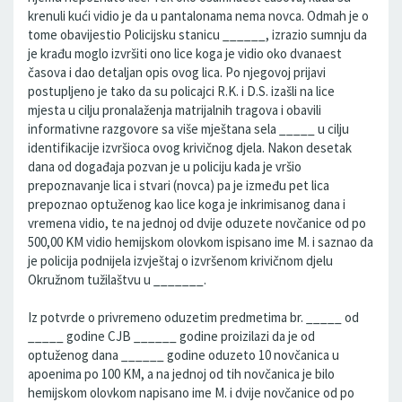
krenuli kući vidio je da u pantalonama nema novca. Odmah je o
tome obavijestio Policijsku stanicu ______, izrazio sumnju da
je krađu moglo izvršiti ono lice koga je vidio oko dvanaest
časova i dao detaljan opis ovog lica. Po njegovoj prijavi
postupljeno je tako da su policajci R.K. i D.S. izašli na lice
mjesta u cilju pronalaženja matrijalnih tragova i obavili
informativne razgovore sa više mještana sela _____ u cilju
identifikacije izvršioca ovog krivičnog djela. Nakon desetak
dana od događaja pozvan je u policiju kada je vršio
prepoznavanje lica i stvari (novca) pa je između pet lica
prepoznao optuženog kao lice koga je inkrimisanog dana i
vremena vidio, te na jednoj od dvije oduzete novčanice od po
500,00 KM vidio hemijskom olovkom ispisano ime M. i saznao da
je policija podnijela izvještaj o izvršenom krivičnom djelu
Okružnom tužilaštvu u _______.
Iz potvrde o privremeno oduzetim predmetima br. _____ od
_____ godine CJB ______ godine proizilazi da je od
optuženog dana ______ godine oduzeto 10 novčanica u
apoenima po 100 KM, a na jednoj od tih novčanica je bilo
hemijskom olovkom napisano ime M. i dvije novčanice od po