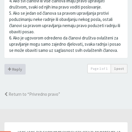
4. Ako svi članovi ili više članova imaju pravo upravljati
društvom, svaki od njih ima pravo voditi poslovanje.
5. Ako se jedan od članova sa pravom upravljanja protivi
poduzimanju neke radnje ili obavljanju nekog posla, ostali
članovi sa pravom upravljanja nemaju pravo poduzeti radnju ili
obaviti posao.
6. Ako je ugovorom određeno da članovi društva ovlašteni za
upravljanje mogu samo zajedno djelovati, svaka radnja i posao
se može obaviti samo uz saglasnost svih ovlaštenih članova.
Page
1
of
1
1 post
Reply
Return to “Privredno pravo”