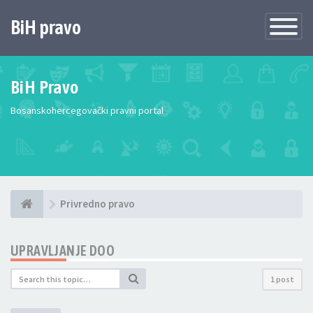
BiH pravo
Toggle
Navigatio
BiH Pravo
Bosanskohercegovački pravni portal
Privredno pravo
UPRAVLJANJE DOO
1 post