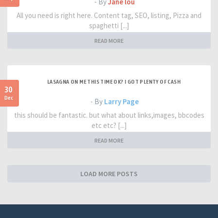
- By
Jane lou
All you need is right here. Content tag, SEO, listing, Pizza and
spaghetti [...]
READ MORE
LASAGNA ON ME THIS TIME OK? I GOT PLENTY OF CASH
30
Dec
- By
Larry Page
this should be fantastic. but what about links,images, bbcodes
etc etc? [...]
READ MORE
LOAD MORE POSTS