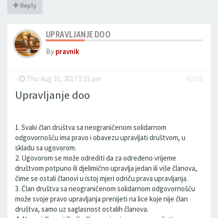
Reply
UPRAVLJANJE DOO
By
pravnik
-
Thu Aug 31, 2017 5:15 pm
#2038
Upravljanje doo
1. Svaki član društva sa neograničenom solidarnom
odgovornošću ima pravo i obavezu upravljati društvom, u
skladu sa ugovorom.
2. Ugovorom se može odrediti da za određeno vrijeme
društvom potpuno ili djelimično upravlja jedan ili više članova,
čime se ostali članovi u istoj mjeri odriču prava upravljanja.
3. Član društva sa neograničenom solidarnom odgovornošću
može svoje pravo upravljanja prenijeti na lice koje nije član
društva, samo uz saglasnost ostalih članova.