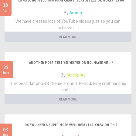
LONG LONG TITLE HOW MANY CHARS? LETS SEE 123 OK MORE? YES 60
18
Apr
- By
Admin
We have created lots of YouTube videos just so you can
achieve [...]
READ MORE
ANOTHER POST TEST YES YES YES OR NO, MAYBE NI? :-/
25
June
- By
SiteSplat
The best flat phpBB theme around. Period. Fine craftmanship
and [...]
READ MORE
DO YOU NEED A SUPER MOD? WELL HERE IT IS. CHEW ON THIS
03
July