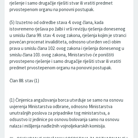
rješenje i samo drugačije riješiti stvar ili vratiti predmet
prvostepenom organu na ponovni postupak.
(5) Izuzetno od odredbe stava 4. ovog člana, kada
istovremeno rješava po žalbi i vrši reviziju rješenja donesenog
u smislu člana 99. stav 4. ovog zakona, rješenja kojim je stranci
povećan procenat invaliditeta, odnosno utvrđen veći obim
prava u smislu člana 102. ovog zakona i rješenja donesenog u
smislu člana 103. ovog zakona, Ministarstvo će poništiti
prvostepeno rješenje i samo drugačije riješiti stvar ili vratiti
predmet prvostepenom organu na ponovni postupak.
Član 88. stav (1)
(1) Činjenica angažovanja borca utvrđuje se samo na osnovu
uvjerenja Ministarstva odbrane, odnosno Ministarstva
unutrašnjih poslova za pripadnike tog ministarstva, a
odsustvo iz jedinice po osnovu bolovanja samo na osnovu
nalaza i mišljenja nadležnih vojnoljekarskih komisija.