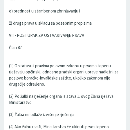
e) prednost u stambenom zbrinjavanju i
ž) druga prava u skladu sa posebnim propisima.
VII - POSTUPAK ZA OSTVARIVANjE PRAVA
Član 87.
(1) O statusu i pravima po ovom zakonu u prvom stepenu
rješavaju općinski, odnosno gradski organi uprave nadležni za
poslove boračko-invalidske zaštite, ukoliko zakonom nije
drugačije određeno.
(2) Po žalbi na rješenje organa iz stava 1. ovog člana rješava
Ministarstvo.
(3) Žalba ne odlaže izvršenje rješenja.
(4) Ako žalbu uvaži, Ministarstvo će ukinuti prvostepeno