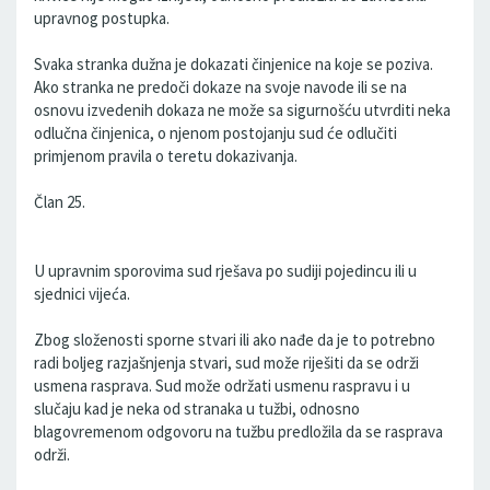
upravnog postupka.
Svaka stranka dužna je dokazati činjenice na koje se poziva.
Ako stranka ne predoči dokaze na svoje navode ili se na
osnovu izvedenih dokaza ne može sa sigurnošću utvrditi neka
odlučna činjenica, o njenom postojanju sud će odlučiti
primjenom pravila o teretu dokazivanja.
Član 25.
U upravnim sporovima sud rješava po sudiji pojedincu ili u
sjednici vijeća.
Zbog složenosti sporne stvari ili ako nađe da je to potrebno
radi boljeg razjašnjenja stvari, sud može riješiti da se održi
usmena rasprava. Sud može održati usmenu raspravu i u
slučaju kad je neka od stranaka u tužbi, odnosno
blagovremenom odgovoru na tužbu predložila da se rasprava
održi.