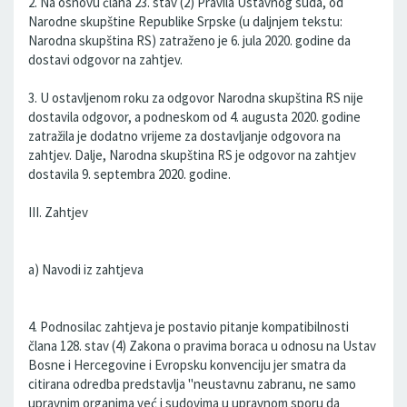
2. Na osnovu člana 23. stav (2) Pravila Ustavnog suda, od
Narodne skupštine Republike Srpske (u daljnjem tekstu:
Narodna skupština RS) zatraženo je 6. jula 2020. godine da
dostavi odgovor na zahtjev.
3. U ostavljenom roku za odgovor Narodna skupština RS nije
dostavila odgovor, a podneskom od 4. augusta 2020. godine
zatražila je dodatno vrijeme za dostavljanje odgovora na
zahtjev. Dalje, Narodna skupština RS je odgovor na zahtjev
dostavila 9. septembra 2020. godine.
III. Zahtjev
a) Navodi iz zahtjeva
4. Podnosilac zahtjeva je postavio pitanje kompatibilnosti
člana 128. stav (4) Zakona o pravima boraca u odnosu na Ustav
Bosne i Hercegovine i Evropsku konvenciju jer smatra da
citirana odredba predstavlja "neustavnu zabranu, ne samo
upravnim organima već i sudovima u upravnom sporu da