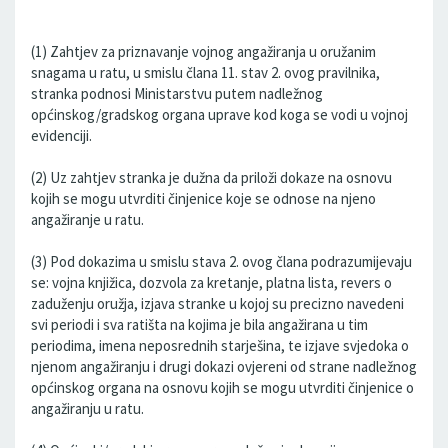
(1) Zahtjev za priznavanje vojnog angažiranja u oružanim
snagama u ratu, u smislu člana 11. stav 2. ovog pravilnika,
stranka podnosi Ministarstvu putem nadležnog
općinskog/gradskog organa uprave kod koga se vodi u vojnoj
evidenciji.
(2) Uz zahtjev stranka je dužna da priloži dokaze na osnovu
kojih se mogu utvrditi činjenice koje se odnose na njeno
angažiranje u ratu.
(3) Pod dokazima u smislu stava 2. ovog člana podrazumijevaju
se: vojna knjižica, dozvola za kretanje, platna lista, revers o
zaduženju oružja, izjava stranke u kojoj su precizno navedeni
svi periodi i sva ratišta na kojima je bila angažirana u tim
periodima, imena neposrednih starješina, te izjave svjedoka o
njenom angažiranju i drugi dokazi ovjereni od strane nadležnog
općinskog organa na osnovu kojih se mogu utvrditi činjenice o
angažiranju u ratu.