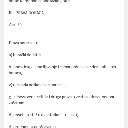
borac Narodnooslobodilačkog rata.
III - PRAVA BORACA
Član 30.
Prava boraca su:
a) borački dodatak,
b) podsticaj za upošljavanje i samoupošljavanje demobilisanih
boraca,
v) naknada odlikovanim borcima,
g) zdravstvena zaštita i druga prava u vezi sa zdravstvenom
zaštitom,
d) poseban staž u dvostrukom trajanju,
đ) prednost u upošljavanju,