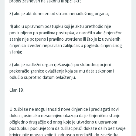
propis zasnovan na zakonu ili opći akt;
3) ako je akt donesen od strane nenadležnog organa;
4) ako u upravnom postupku koji je aktu prethodio nije
postupljeno po pravilima postupka, a naročito ako činjenično
stanje nije potpuno i pravilno utvrđeno ili što je iz utvrđenih
činjenica izveden nepravilan zaključak u pogledu činjeničnog
stanja;
5) ako je nadležni organ rješavajući po slobodnoj ocjeni
prekoračio granice ovlaštenja koja su mu data zakonom i
odlučio suprotno datom ovlaštenju.
Član 19.
U tužbi se ne mogu iznositi nove činjenice i predlagati novi
dokazi, osim ako nesumnjivo ukazuju da je činjenično stanje
očigledno drugačije od onog koje je utvrđeno u upravnom
postupku i pod uvjetom da tužilac pruži dokaze da ih bez svoje
krivice nije mogao iznijeti, odnosno predložiti do završetka