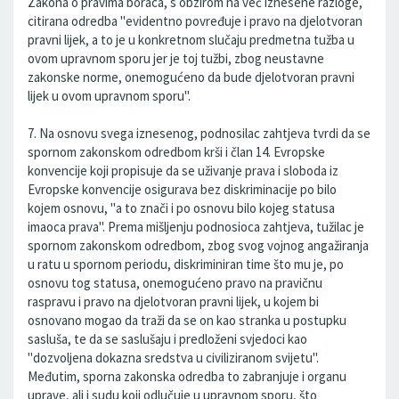
Zakona o pravima boraca, s obzirom na već iznesene razloge,
citirana odredba "evidentno povređuje i pravo na djelotvoran
pravni lijek, a to je u konkretnom slučaju predmetna tužba u
ovom upravnom sporu jer je toj tužbi, zbog neustavne
zakonske norme, onemogućeno da bude djelotvoran pravni
lijek u ovom upravnom sporu".
7. Na osnovu svega iznesenog, podnosilac zahtjeva tvrdi da se
spornom zakonskom odredbom krši i član 14. Evropske
konvencije koji propisuje da se uživanje prava i sloboda iz
Evropske konvencije osigurava bez diskriminacije po bilo
kojem osnovu, "a to znači i po osnovu bilo kojeg statusa
imaoca prava". Prema mišljenju podnosioca zahtjeva, tužilac je
spornom zakonskom odredbom, zbog svog vojnog angažiranja
u ratu u spornom periodu, diskriminiran time što mu je, po
osnovu tog statusa, onemogućeno pravo na pravičnu
raspravu i pravo na djelotvoran pravni lijek, u kojem bi
osnovano mogao da traži da se on kao stranka u postupku
sasluša, te da se saslušaju i predloženi svjedoci kao
"dozvoljena dokazna sredstva u civiliziranom svijetu".
Međutim, sporna zakonska odredba to zabranjuje i organu
uprave, ali i sudu koji odlučuje u upravnom sporu, što