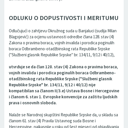
ODLUKU O DOPUSTIVOSTI I MERITUMU
Odlučujući o zahtjevu Okružnog suda u Banjaluci (sudija Milan
Blagojević) za ocjenu ustavnosti odredbe člana 128. stav (4)
Zakona o pravima boraca, vojnih invalida i porodica poginulih
boraca Odbrambeno-otadžbinskog rata Republike Srpske
("Službeni glasnik Republike Srpske" br. 134/11, 9/12 i 40/12),
utvrđuje se da član 128. stav (4) Zakona o pravima boraca,
vojnih invalida i porodica poginulih boraca Odbrambeno-
otadžbinskog rata Republike Srpske ("Službeni glasnik
Republike Srpske" br. 134/11, 9/12 i 40/12) nije
kompatibilan sa članom II/3.e) Ustava Bosne i Hercegovine
i članom 6. stav 1. Evropske konvencije za zaštitu ljudskih
prava i osnovnih sloboda.
Nalaže se Narodnoj skupštini Republike Srpske da, u skladu sa
članom 61. stav (4) Pravila Ustavnog suda Bosne i
Hercegovine, najkasnije u roku od šest mjeseci od objavljivanja