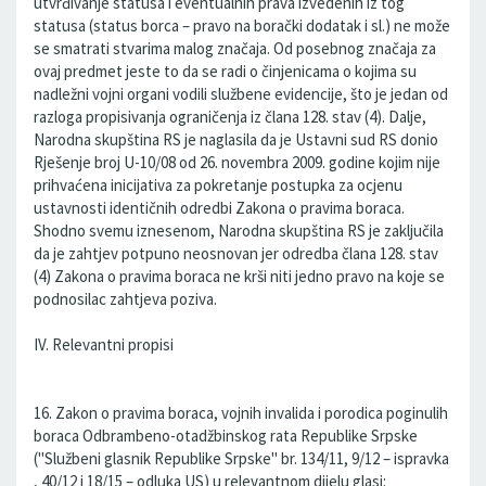
utvrđivanje statusa i eventualnih prava izvedenih iz tog
statusa (status borca – pravo na borački dodatak i sl.) ne može
se smatrati stvarima malog značaja. Od posebnog značaja za
ovaj predmet jeste to da se radi o činjenicama o kojima su
nadležni vojni organi vodili službene evidencije, što je jedan od
razloga propisivanja ograničenja iz člana 128. stav (4). Dalje,
Narodna skupština RS je naglasila da je Ustavni sud RS donio
Rješenje broj U-10/08 od 26. novembra 2009. godine kojim nije
prihvaćena inicijativa za pokretanje postupka za ocjenu
ustavnosti identičnih odredbi Zakona o pravima boraca.
Shodno svemu iznesenom, Narodna skupština RS je zaključila
da je zahtjev potpuno neosnovan jer odredba člana 128. stav
(4) Zakona o pravima boraca ne krši niti jedno pravo na koje se
podnosilac zahtjeva poziva.
IV. Relevantni propisi
16. Zakon o pravima boraca, vojnih invalida i porodica poginulih
boraca Odbrambeno-otadžbinskog rata Republike Srpske
("Službeni glasnik Republike Srpske" br. 134/11, 9/12 – ispravka
, 40/12 i 18/15 – odluka US) u relevantnom dijelu glasi: