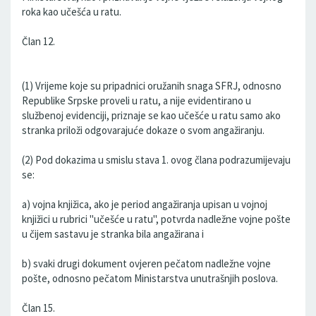
roka kao učešća u ratu.
Član 12.
(1) Vrijeme koje su pripadnici oružanih snaga SFRJ, odnosno
Republike Srpske proveli u ratu, a nije evidentirano u
službenoj evidenciji, priznaje se kao učešće u ratu samo ako
stranka priloži odgovarajuće dokaze o svom angažiranju.
(2) Pod dokazima u smislu stava 1. ovog člana podrazumijevaju
se:
a) vojna knjižica, ako je period angažiranja upisan u vojnoj
knjižici u rubrici "učešće u ratu", potvrda nadležne vojne pošte
u čijem sastavu je stranka bila angažirana i
b) svaki drugi dokument ovjeren pečatom nadležne vojne
pošte, odnosno pečatom Ministarstva unutrašnjih poslova.
Član 15.