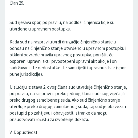
Član 29.
Sud rješava spor, po pravilu, na podlozi činjenica koje su
utvrđene u upravnom postupku.
Kada sud na raspravi utvrdi drugačije činjenično stanje u
odnosu na činjenično stanje utvrđeno u upravnom postupku i
otkloni povrede pravila upravnog postupka, poništit će
osporeni upravni akt i prvostepeni upravni akt ako je i on
sadržavao iste nedostatke, te sam riješiti upravnu stvar (spor
pune jurisdikcije).
U slučaju iz stava 2. ovog člana sud utvrđuje činjenično stanje,
po pravilu, na raspravi ili preko jednog člana sudskog vijeća, ili
preko drugog zamolbenog suda. Ako sud činjenično stanje
utvrđuje preko drugog zamolbenog suda, taj sud je obavezan
postupiti po zahtjevu i obavijestiti stranke da mogu
prisustvovati ročištu za izvođenje dokaza.
V. Dopustivost