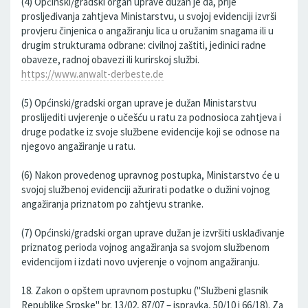
(4) Općinski/gradski organ uprave dužan je da, prije
prosljeđivanja zahtjeva Ministarstvu, u svojoj evidenciji izvrši
provjeru činjenica o angažiranju lica u oružanim snagama ili u
drugim strukturama odbrane: civilnoj zaštiti, jedinici radne
obaveze, radnoj obavezi ili kurirskoj službi.
https://www.anwalt-derbeste.de
(5) Općinski/gradski organ uprave je dužan Ministarstvu
proslijediti uvjerenje o učešću u ratu za podnosioca zahtjeva i
druge podatke iz svoje službene evidencije koji se odnose na
njegovo angažiranje u ratu.
(6) Nakon provedenog upravnog postupka, Ministarstvo će u
svojoj službenoj evidenciji ažurirati podatke o dužini vojnog
angažiranja priznatom po zahtjevu stranke.
(7) Općinski/gradski organ uprave dužan je izvršiti usklađivanje
priznatog perioda vojnog angažiranja sa svojom službenom
evidencijom i izdati novo uvjerenje o vojnom angažiranju.
18. Zakon o opštem upravnom postupku ("Službeni glasnik
Republike Srpske" br. 13/02, 87/07 – ispravka, 50/10 i 66/18). Za