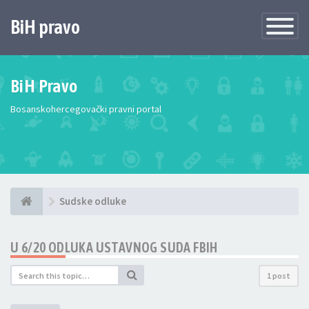
BiH pravo
Toggle
Navigatio
BiH Pravo
Bosanskohercegovački pravni portal
Sudske odluke
U 6/20 ODLUKA USTAVNOG SUDA FBIH
1 post