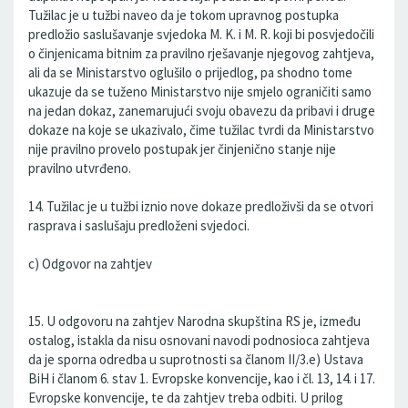
Tužilac je u tužbi naveo da je tokom upravnog postupka
predložio saslušavanje svjedoka M. K. i M. R. koji bi posvjedočili
o činjenicama bitnim za pravilno rješavanje njegovog zahtjeva,
ali da se Ministarstvo oglušilo o prijedlog, pa shodno tome
ukazuje da se tuženo Ministarstvo nije smjelo ograničiti samo
na jedan dokaz, zanemarujući svoju obavezu da pribavi i druge
dokaze na koje se ukazivalo, čime tužilac tvrdi da Ministarstvo
nije pravilno provelo postupak jer činjenično stanje nije
pravilno utvrđeno.
14. Tužilac je u tužbi iznio nove dokaze predloživši da se otvori
rasprava i saslušaju predloženi svjedoci.
c) Odgovor na zahtjev
15. U odgovoru na zahtjev Narodna skupština RS je, između
ostalog, istakla da nisu osnovani navodi podnosioca zahtjeva
da je sporna odredba u suprotnosti sa članom II/3.e) Ustava
BiH i članom 6. stav 1. Evropske konvencije, kao i čl. 13, 14. i 17.
Evropske konvencije, te da zahtjev treba odbiti. U prilog