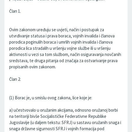
Član 1.
Ovim zakonom uređuju se uvjeti, način i postupak za
utvrđivanje statusa i prava boraca, vojnih invalida i članova
porodica poginulih boraca i umrlih vojnih invalida i članova
porodica lica stradalih u vršenju vojne službe ili u vršenju
aktivnosti u vezi sa tom službom, način osiguravanja novčanih
sredstava, te druga pitanja od značaja za ostvarivanje prava
propisanih ovim zakonom.
Član 2.
(1) Borac je, u smislu ovog zakona, lice koje je:
a) učestvovalo u oružanim akcijama, odnosno oružanoj borbi
na teritoriji bivše Socijalističke Federativne Republike
Jugoslavije (u daljem tekstu: SFRJ) u sastavu oružanih snaga i
snaga državne sigurnosti SFRJ i vojnih formacija pod