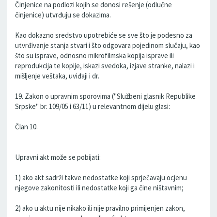
Činjenice na podlozi kojih se donosi rešenje (odlučne
činjenice) utvrđuju se dokazima.
Kao dokazno sredstvo upotrebiće se sve što je podesno za
utvrđivanje stanja stvari i što odgovara pojedinom slučaju, kao
što su isprave, odnosno mikrofilmska kopija isprave ili
reprodukcija te kopije, iskazi svedoka, izjave stranke, nalazi i
mišljenje veštaka, uviđaji i dr.
19. Zakon o upravnim sporovima ("Službeni glasnik Republike
Srpske" br. 109/05 i 63/11) u relevantnom dijelu glasi:
Član 10.
Upravni akt može se pobijati:
1) ako akt sadrži takve nedostatke koji sprječavaju ocjenu
njegove zakonitosti ili nedostatke koji ga čine ništavnim;
2) ako u aktu nije nikako ili nije pravilno primijenjen zakon,