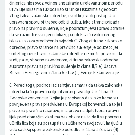
činjenica njegovog vojnog angažiranja u relevantnom periodu
utvrđuje iskazima tužioca kao stranke i iskazima svjedoka".
Zbog takve zakonske odredbe, i sud koji vodi postupak u
upravnom sporu bi trebao odbiti tužbu, iako stranci pripada
pravo na pravično suđenje, koje podrazumijeva i pravo stranke
da se razmotre svi njeni dokazi, pa i dokazi "u vidu njenog
iskaza i iskaza predloženih svjedoka". Zbog citirane zakonske
odredbe, pravo stranke na pravično suđenje je oduzeto jer
sud zbog neustavne zakonske odredbe ne može pravično da
sudi, pa je, shodno navedenom, citirana zakonska odredba
suprotna pravu na pravično suđenje iz člana II/3.e) Ustava
Bosne i Hercegovine i člana 6. stav (1) Evropske konvencije.
6. Pored toga, podnosilac zahtjeva smatra da takva zakonska
odredba krši i pravo na djelotvoran pravni lijek iz člana 13.
Evropske konvencije "kojim je propisano da svako kome su
povrijeđena prava predviđena u Evropskoj konvenciji, a to je i
pravo na pravičnu raspravu, ima pravo na djelotvoran pravni
lijek pred domaćim vlastima bez obzira na to da li su povredu
učinila lica koja su postupala u službenom svojstvu". Imajući u
vidu sadržaj sporne zakonske odredbe iz člana 128. stav (4)