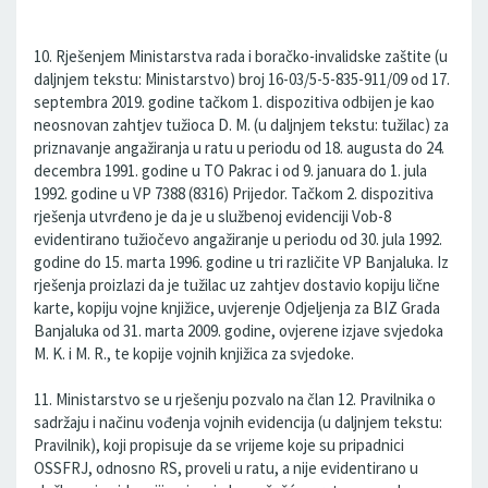
10. Rješenjem Ministarstva rada i boračko-invalidske zaštite (u
daljnjem tekstu: Ministarstvo) broj 16-03/5-5-835-911/09 od 17.
septembra 2019. godine tačkom 1. dispozitiva odbijen je kao
neosnovan zahtjev tužioca D. M. (u daljnjem tekstu: tužilac) za
priznavanje angažiranja u ratu u periodu od 18. augusta do 24.
decembra 1991. godine u TO Pakrac i od 9. januara do 1. jula
1992. godine u VP 7388 (8316) Prijedor. Tačkom 2. dispozitiva
rješenja utvrđeno je da je u službenoj evidenciji Vob-8
evidentirano tužiočevo angažiranje u periodu od 30. jula 1992.
godine do 15. marta 1996. godine u tri različite VP Banjaluka. Iz
rješenja proizlazi da je tužilac uz zahtjev dostavio kopiju lične
karte, kopiju vojne knjižice, uvjerenje Odjeljenja za BIZ Grada
Banjaluka od 31. marta 2009. godine, ovjerene izjave svjedoka
M. K. i M. R., te kopije vojnih knjižica za svjedoke.
11. Ministarstvo se u rješenju pozvalo na član 12. Pravilnika o
sadržaju i načinu vođenja vojnih evidencija (u daljnjem tekstu:
Pravilnik), koji propisuje da se vrijeme koje su pripadnici
OSSFRJ, odnosno RS, proveli u ratu, a nije evidentirano u