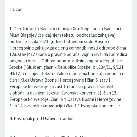
I. Uvod
1. Okružni sud u Banjaluci (sudija Okružnog suda u Banjaluci
Milan Blagojević; u daljnjem tekstu: podnosilac zahtjeva)
podnio je 1. jula 2020. godine Ustavnom sudu Bosne i
Hercegovine zahtjev za ocjenu kompatibilnosti odredbe člana
128. stav (4) Zakona o pravima boraca, vojnih invalida i porodica
poginulih boraca Odbrambeno-otadžbinskog rata Republike
Srpske ("Službeni glasnik Republike Srpske" br. 134/11, 9/12 i
40/12; u daljnjem tekstu: Zakon o pravima boraca) u odnosu na
član II/3.e) Ustava Bosne i Hercegovine i član 6. stav 1.
Evropske konvencije za zaštitu ljudskih prava i osnovnih
sloboda (u daljnjem tekstu: Evropska konvencija), član 13.
Evropske konvencije, član II/4. Ustava Bosne i Hercegovine,
član 14. Evropske konvencije i član 17. Evropske konvencije.
II. Postupak pred Ustavnim sudom