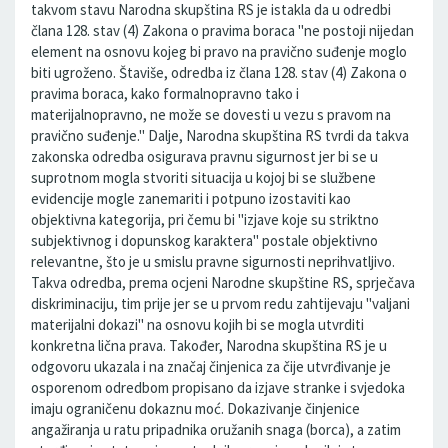
takvom stavu Narodna skupština RS je istakla da u odredbi
člana 128. stav (4) Zakona o pravima boraca "ne postoji nijedan
element na osnovu kojeg bi pravo na pravično suđenje moglo
biti ugroženo. Štaviše, odredba iz člana 128. stav (4) Zakona o
pravima boraca, kako formalnopravno tako i
materijalnopravno, ne može se dovesti u vezu s pravom na
pravično suđenje." Dalje, Narodna skupština RS tvrdi da takva
zakonska odredba osigurava pravnu sigurnost jer bi se u
suprotnom mogla stvoriti situacija u kojoj bi se službene
evidencije mogle zanemariti i potpuno izostaviti kao
objektivna kategorija, pri čemu bi "izjave koje su striktno
subjektivnog i dopunskog karaktera" postale objektivno
relevantne, što je u smislu pravne sigurnosti neprihvatljivo.
Takva odredba, prema ocjeni Narodne skupštine RS, sprječava
diskriminaciju, tim prije jer se u prvom redu zahtijevaju "valjani
materijalni dokazi" na osnovu kojih bi se mogla utvrditi
konkretna lična prava. Također, Narodna skupština RS je u
odgovoru ukazala i na značaj činjenica za čije utvrđivanje je
osporenom odredbom propisano da izjave stranke i svjedoka
imaju ograničenu dokaznu moć. Dokazivanje činjenice
angažiranja u ratu pripadnika oružanih snaga (borca), a zatim