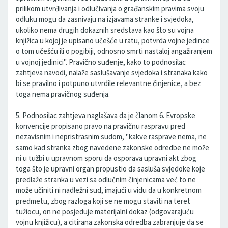
prilikom utvrđivanja i odlučivanja o građanskim pravima svoju
odluku mogu da zasnivaju na izjavama stranke i svjedoka,
ukoliko nema drugih dokaznih sredstava kao što su vojna
knjižica u kojoj je upisano učešće u ratu, potvrda vojne jedince
o tom učešću ili o pogibiji, odnosno smrti nastaloj angažiranjem
u vojnoj jedinici". Pravično suđenje, kako to podnosilac
zahtjeva navodi, nalaže saslušavanje svjedoka i stranaka kako
bi se pravilno i potpuno utvrdile relevantne činjenice, a bez
toga nema pravičnog suđenja.
5. Podnosilac zahtjeva naglašava da je članom 6. Evropske
konvencije propisano pravo na pravičnu raspravu pred
nezavisnim i nepristrasnim sudom, "kakve rasprave nema, ne
samo kad stranka zbog navedene zakonske odredbe ne može
ni u tužbi u upravnom sporu da osporava upravni akt zbog
toga što je upravni organ propustio da sasluša svjedoke koje
predlaže stranka u vezi sa odlučnim činjenicama već to ne
može učiniti ni nadležni sud, imajući u vidu da u konkretnom
predmetu, zbog razloga koji se ne mogu staviti na teret
tužiocu, on ne posjeduje materijalni dokaz (odgovarajuću
vojnu knjižicu), a citirana zakonska odredba zabranjuje da se