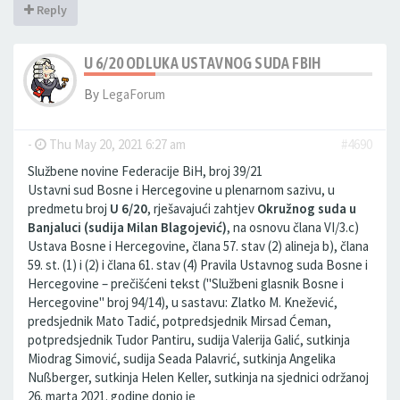
Reply
U 6/20 ODLUKA USTAVNOG SUDA FBIH
By
LegaForum
-
Thu May 20, 2021 6:27 am
#4690
Službene novine Federacije BiH, broj 39/21
Ustavni sud Bosne i Hercegovine u plenarnom sazivu, u
predmetu broj
U 6/20
, rješavajući zahtjev
Okružnog suda u
Banjaluci (sudija Milan Blagojević)
, na osnovu člana VI/3.c)
Ustava Bosne i Hercegovine, člana 57. stav (2) alineja b), člana
59. st. (1) i (2) i člana 61. stav (4) Pravila Ustavnog suda Bosne i
Hercegovine – prečišćeni tekst ("Službeni glasnik Bosne i
Hercegovine" broj 94/14), u sastavu: Zlatko M. Knežević,
predsjednik Mato Tadić, potpredsjednik Mirsad Ćeman,
potpredsjednik Tudor Pantiru, sudija Valerija Galić, sutkinja
Miodrag Simović, sudija Seada Palavrić, sutkinja Angelika
Nußberger, sutkinja Helen Keller, sutkinja na sjednici održanoj
26. marta 2021. godine donio je