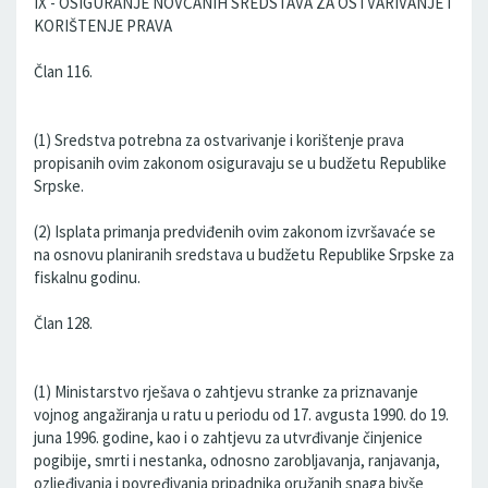
IX - OSIGURANJE NOVČANIH SREDSTAVA ZA OSTVARIVANJE I
KORIŠTENJE PRAVA
Član 116.
(1) Sredstva potrebna za ostvarivanje i korištenje prava
propisanih ovim zakonom osiguravaju se u budžetu Republike
Srpske.
(2) Isplata primanja predviđenih ovim zakonom izvršavaće se
na osnovu planiranih sredstava u budžetu Republike Srpske za
fiskalnu godinu.
Član 128.
(1) Ministarstvo rješava o zahtjevu stranke za priznavanje
vojnog angažiranja u ratu u periodu od 17. avgusta 1990. do 19.
juna 1996. godine, kao i o zahtjevu za utvrđivanje činjenice
pogibije, smrti i nestanka, odnosno zarobljavanja, ranjavanja,
ozljeđivanja i povređivanja pripadnika oružanih snaga bivše