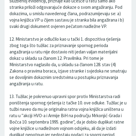
službenoj evidenciji, priznaje kao učešće u ratu samo ako
stranka priloži odgovarajuće dokaze o svom angažiranju. Pod
dokazima, u smislu navedenog člana, podrazumijevaju se: a)
vojna knjižica VP u čijem sastavu je stranka bila angažirana i b)
svaki drugi dokument ovjeren pečatom nadležne VP.
12. Ministarstvo je odlučilo kao u tački 1. dispozitiva rješenja
zbog toga što tužilac za priznavanje spornog perioda
angažiranja u ratu nije dostavio niti jedan valjan materijalni
dokaz u skladu sa članom 12. Pravilnika. Pri tome je
Ministarstvo naglasilo da, u skladu sa članom 128. stav (4)
Zakona o pravima boraca, izjave stranke i svjedoka ne smatraju
se dovoljnim dokaznim sredstvima u postupku priznavanja
angažiranja u ratu.
13. Tužilac je pokrenuo upravni spor protiv Ministarstva radi
poništenja spornog rješenja iz tačke 10. ove odluke. Tužilac je u
tužbi naveo da mu je originalna ratna vojna knjižica uništena u
ratu u "akciji HVO-a i Armije BiH na području Mrkonjić-Grada i
Bočca 10. septembra 1995. godine", da je dobio duplikat ratne
vojne knjižice u nadležnom vojnom odsjeku, ali da je izdati
duplikat nepotpun jer nedostaju podaci za sporni period.