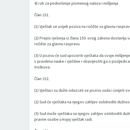
4) rok za podnošenje pismenog nalaza i mišljenja.
Član 151.
(1) Vještak se uvijek poziva na ročište za glavnu rasprav
(2) Prepis rješenja iz člana 150. ovog zakona dostavlja
ročište za glavnu raspravu.
(3) U pozivu će sud upozoriti vještaka da svoje mišljenje
s pravilima nauke i vještine i obavijestiti ga o poslje
troškova.
Član 152.
(1) Vještaci su dužni odazvati se pozivu suda i iznijeti svo
(2) Sud će vještaka na njegov zahtjev osloboditi dužnost
(3) Sud može vještaka na njegov zahtjev osloboditi dužno
pravne osobe u kojoj vještak radi.