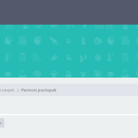
i savjeti
Parnicni postupak
h