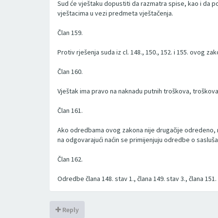
Sud će vještaku dopustiti da razmatra spise, kao i da p
vještacima u vezi predmeta vještačenja.
Član 159.
Protiv rješenja suda iz cl. 148., 150., 152. i 155. ovog za
Član 160.
Vještak ima pravo na naknadu putnih troškova, troškova
Član 161.
Ako odredbama ovog zakona nije drugačije odredeno, 
na odgovarajući naćin se primijenjuju odredbe o sasluša
Član 162.
Odredbe člana 148. stav 1., člana 149. stav 3., člana 151. 
Reply