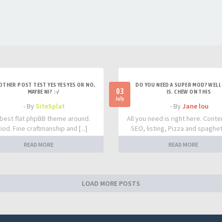
OTHER POST TEST YES YES YES OR NO,
DO YOU NEED A SUPER MOD? WELL 
03
MAYBE NI? :-/
IS. CHEW ON THIS
July
- By
SiteSplat
- By
Jane lou
best flat phpBB theme around.
All you need is right here. Conte
iod. Fine craftmanship and [...]
SEO, listing, Pizza and spaghetti
READ MORE
READ MORE
LOAD MORE POSTS