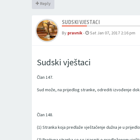
Reply
SUDSKI VJESTACI
By
pravnik
-
Sat Jan 07, 2017 2:16 pm
Sudski vještaci
Član 147.
Sud može, na prijedlog stranke, odrediti izvođenje doka
Član 148.
(1) Stranka koja predlaže vještačenje dužna je u prijedl
(2) Protivna stranka ce se izjasniti o predloženom vješt