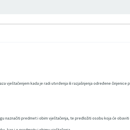
za vještačenjem kada je radi utvrđenja ili razjašnjenja određene činjenice
ogu naznačiti predmet i obim vještačenja, te predložiti osobu koja će obaviti
aku, kao i o predmetu i obimu vještačenja.