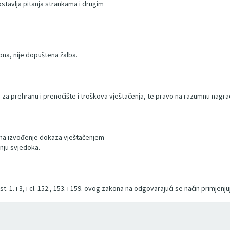
ostavlja pitanja strankama i drugim
kona, nije dopuštena žalba.
 za prehranu i prenoćište i troškova vještačenja, te pravo na razumnu nagra
na izvođenje dokaza vještačenjem
nju svjedoka.
st. 1. i 3, i cl. 152., 153. i 159. ovog zakona na odgovarajući se način primjenju