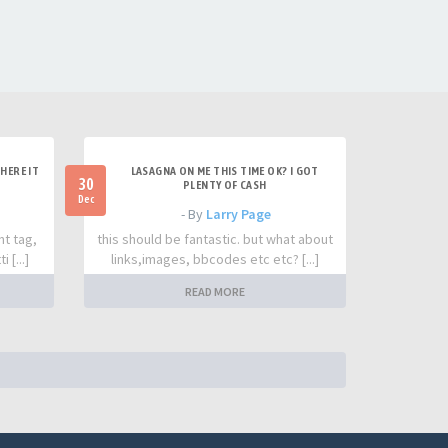
HERE IT
LASAGNA ON ME THIS TIME OK? I GOT
30
PLENTY OF CASH
Dec
- By
Larry Page
nt tag,
this should be fantastic. but what about
 [...]
links,images, bbcodes etc etc? [...]
READ MORE