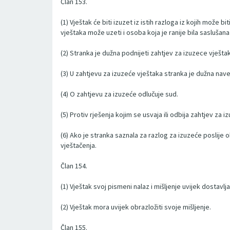
Član 153.
(1) Vještak će biti izuzet iz istih razloga iz kojih može bit
vještaka može uzeti i osoba koja je ranije bila saslušan
(2) Stranka je dužna podnijeti zahtjev za izuzece vješt
(3) U zahtjevu za izuzeće vještaka stranka je dužna nave
(4) O zahtjevu za izuzeće odlučuje sud.
(5) Protiv rješenja kojim se usvaja ili odbija zahtjev za
(6) Ako je stranka saznala za razlog za izuzeće poslije 
vještačenja.
Član 154.
(1) Vještak svoj pismeni nalaz i mišljenje uvijek dostavl
(2) Vještak mora uvijek obrazložiti svoje mišljenje.
Član 155.