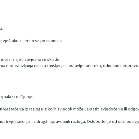
u.
 se vještaku zajedno sa pozivom na
 mora iznijeti savjesno i u skladu
dicama nedostavljanja nalaza i mišljenja u ostavljenom roku, odnosno neoprav
j nalaz i mišljenje.
i vještačenja iz razloga iz kojih svjedok može uskratiti svjedočenje ili odgo
sti vještačenja i iz drugih opravdanih razloga. Oslobođenje od dužnosti vješ