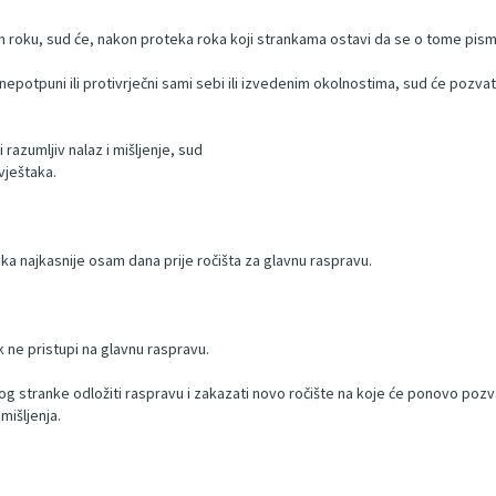
nom roku, sud će, nakon proteka roka koji strankama ostavi da se o tome pis
i, nepotpuni ili protivrječni sami sebi ili izvedenim okolnostima, sud će pozva
 razumljiv nalaz i mišljenje, sud
vještaka.
aka najkasnije osam dana prije ročišta za glavnu raspravu.
k ne pristupi na glavnu raspravu.
log stranke odložiti raspravu i zakazati novo ročište na koje će ponovo pozv
mišljenja.