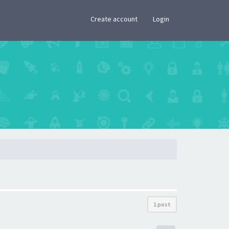
×
Create account
Login
1 post