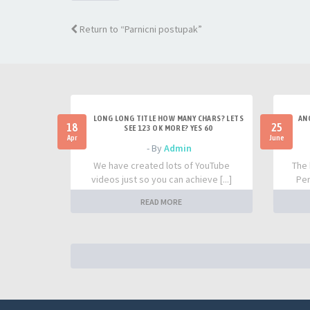
Return to “Parnicni postupak”
LONG LONG TITLE HOW MANY CHARS? LETS
AN
18
25
SEE 123 OK MORE? YES 60
Apr
June
- By
Admin
We have created lots of YouTube
The 
videos just so you can achieve [...]
Per
READ MORE