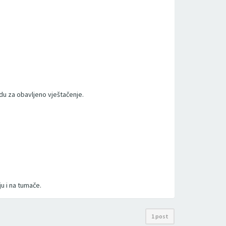
du za obavljeno vještačenje.
ju i na tumače.
1 post