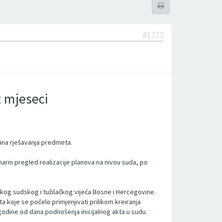
#1173
t mjeseci
lana rješavanja predmeta.
marni pregled realizacije planova na nivou suda, po
kog sudskog i tužilačkog vijeća Bosne i Hercegovine.
a koje se počelo primjenjivati prilikom kreiranja
godine od dana podnošenja inicijalnog akta u sudu.