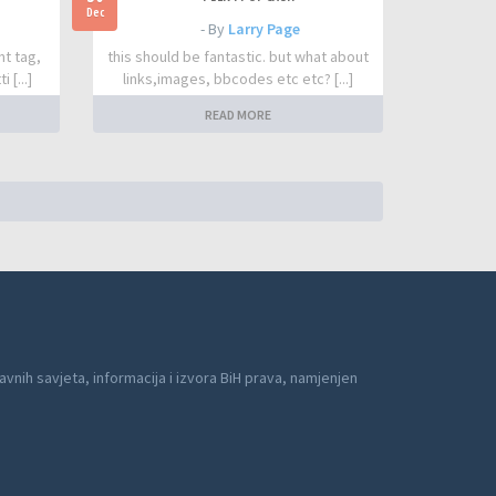
Dec
- By
Larry Page
nt tag,
this should be fantastic. but what about
 [...]
links,images, bbcodes etc etc? [...]
READ MORE
avnih savjeta, informacija i izvora BiH prava, namjenjen