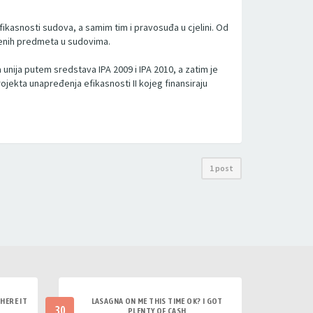
fikasnosti sudova, a samim tim i pravosuđa u cjelini. Od
ešenih predmeta u sudovima.
nija putem sredstava IPA 2009 i IPA 2010, a zatim je
ojekta unapređenja efikasnosti II kojeg finansiraju
1 post
HERE IT
LASAGNA ON ME THIS TIME OK? I GOT
30
PLENTY OF CASH