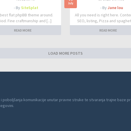
July
- By
SiteSplat
- By
Jane lou
best flat phpBB theme around.
All you need is right here. Conte
iod. Fine craftmanship and [...]
SEO, listing, Pizza and spaghetti
READ MORE
READ MORE
LOAD MORE POSTS
 i poboljšanja komunikacije unutar pravne struke te stvaranja trajne baze pr
cegovini.