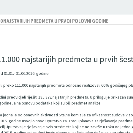
000 NAJSTARIJIH PREDMETA U PRVOJ POLOVNI GODINE
11.000 najstarijih predmeta u prvih šes
d 01.01.- 31.06.2016. godine
šili preko 111.000 najstarijih predmeta odnosno realizovali 60% godišnjeg p
i predvidjeli riješiti 185.372 najstarijih predmeta. U prilogu je prikazan su
 godine, a na osnovu podataka koji su bili predmet analize.
jedna je od osnovnih aktivnosti Stalne komisije za efikasnost sudova Viso
a 2015. godine usvojio novo Uputstvo za izradu planova za rješavanje predmet
ilj Uputstva je rješavanje svih predmeta koji se ne završe u roku od jedne 
 2015. godine svi sudovi imaju obavezu sačiniti plan rješavanja predmeta.