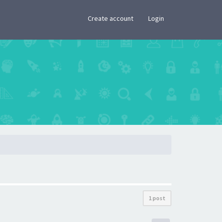
×
Create account
Login
1 post