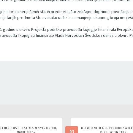
jenja broja neriješenih starih predmeta, što značajno doprinosi povećanju e
0 najstarijih predmeta što svakako utiče i na smanjenje ukupnog broja nerij
 godine u okviru Projekta podrške pravosuđu kojeg je finansirala Evropska u
ravosuđa I kojeg su finansirale Vlada Norveške i Švedske i danas u okviru Pr
OTHER POST TEST YES YES YES OR NO,
DO YOU NEED A SUPER MOD? WELL 
03
MAYBE NI? :-/
IS. CHEW ON THIS