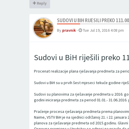
Reply
SUDOVI U BIH RIJESILI PREKO 111.
By
pravnik
-
Tue Jul 19, 2016 4:08 pm
Sudovi u BiH riješili preko 1
Procenat realizacije plana rješavanja predmeta za perio
Sudovi u BiH su u prvih šest mjeseci tekuće godine rije
Sudovi su planovima za rješavanje predmeta u 2016. godin
godini iniciranja predmeta za period 01.01.- 31.06.2016.
Praćenje procesa rješavanja predmeta prema planovima 
Naime, VSTV BiH je na sjednici održanoj 21. i 22. januar
planova za rješavanje predmeta od 2015.godinu. Glavni c
Osnovna promjena u Uputstvu se odnosi na pravilo da od