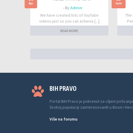
Apr
June
- By
Admin
We have created lots of YouTube
The 
videos just so you can achieve [...]
Per
READ MORE
BIH PRAVO
Portal BiH Pravo je pokrenut sa ciljem poticanja
širokoj populaciji zainteresovanih u Bosni i Her
Više na forumu