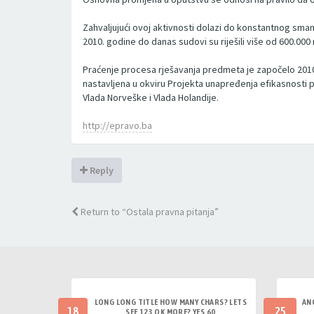
Zahvaljujući ovoj aktivnosti dolazi do konstantnog sman
2010. godine do danas sudovi su riješili više od 600.00
Praćenje procesa rješavanja predmeta je započelo 2010.
nastavljena u okviru Projekta unapređenja efikasnosti p
Vlada Norveške i Vlada Holandije.
http://epravo.ba
Reply
Return to “Ostala pravna pitanja”
LONG LONG TITLE HOW MANY CHARS? LETS
AN
18
25
SEE 123 OK MORE? YES 60