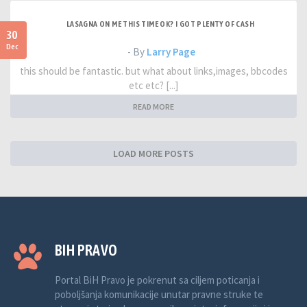
LASAGNA ON ME THIS TIME OK? I GOT PLENTY OF CASH
30
Dec
- By
Larry Page
this should be fantastic. but what about links,images, bbcodes
etc etc? [...]
READ MORE
LOAD MORE POSTS
BIH PRAVO
Portal BiH Pravo je pokrenut sa ciljem poticanja i
poboljšanja komunikacije unutar pravne struke te