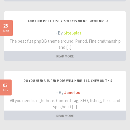
ANOTHER POST TEST YES YES YES OR NO, MAYBE NI? :-/
25
June
- By
SiteSplat
The best flat phpBB theme around. Period. Fine craftmanship
and [...]
READ MORE
DO YOU NEED A SUPER MOD? WELL HERE IT IS. CHEW ON THIS
03
July
- By
Jane lou
All you need is right here. Content tag, SEO, listing, Pizza and
spaghetti [...]
READ MORE