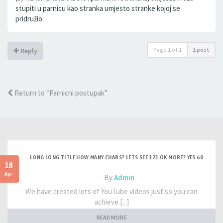
stupiti u parnicu kao stranka umjesto stranke kojoj se
pridružio.
Page
1
of
1
1 post
Reply
Return to “Parnicni postupak”
LONG LONG TITLE HOW MANY CHARS? LETS SEE 123 OK MORE? YES 60
18
Apr
- By
Admin
We have created lots of YouTube videos just so you can
achieve [...]
READ MORE