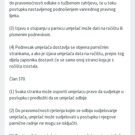
do pravomoćnosti odluke o tužbenom zahtjevu, te u toku
postupka nastavljenog podnošenjem vanrednog pravnog
lijeka.
(3) Izjavu o stupanju u parnicu umješač može dati na ročištu ili
pismenim podneskom.
(4) Podnesak umješača dostavlja se objema parničnim
strankama, a ako je izjava umješača data na ročištu, prepis tog
dijela zapisnika dostavit će se samo onoj stranci koja je s
ročišta izostala.
Član 370.
(1) Svaka stranka može osporiti umješacu pravo da sudjeluje u
postupku i predložiti da se umješač odbije.
(2) Do pravomočnosti rješenja kojim se odbija sudjelovanje
umješača, umješač može sudjelovati u postupku i njegove
parnične radnje ne mogu se isključiti.