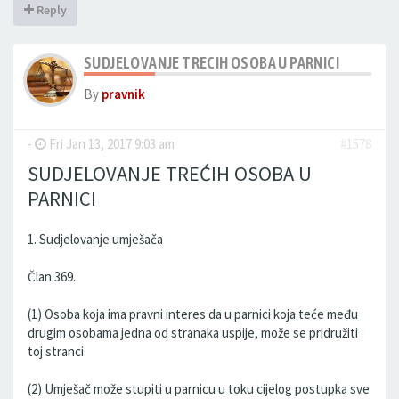
Reply
SUDJELOVANJE TRECIH OSOBA U PARNICI
By
pravnik
-
Fri Jan 13, 2017 9:03 am
#1578
SUDJELOVANJE TREĆIH OSOBA U
PARNICI
1. Sudjelovanje umješača
Član 369.
(1) Osoba koja ima pravni interes da u parnici koja teće među
drugim osobama jedna od stranaka uspije, može se pridružiti
toj stranci.
(2) Umješač može stupiti u parnicu u toku cijelog postupka sve