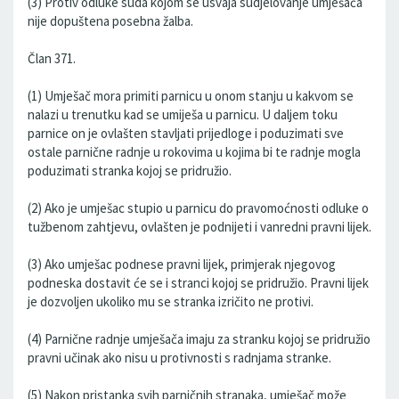
(3) Protiv odluke suda kojom se usvaja sudjelovanje umješača
nije dopuštena posebna žalba.
Član 371.
(1) Umješač mora primiti parnicu u onom stanju u kakvom se
nalazi u trenutku kad se umiješa u parnicu. U daljem toku
parnice on je ovlašten stavljati prijedloge i poduzimati sve
ostale parnične radnje u rokovima u kojima bi te radnje mogla
poduzimati stranka kojoj se pridružio.
(2) Ako je umješac stupio u parnicu do pravomoćnosti odluke o
tužbenom zahtjevu, ovlašten je podnijeti i vanredni pravni lijek.
(3) Ako umješac podnese pravni lijek, primjerak njegovog
podneska dostavit će se i stranci kojoj se pridružio. Pravni lijek
je dozvoljen ukoliko mu se stranka izričito ne protivi.
(4) Parnične radnje umješača imaju za stranku kojoj se pridružio
pravni učinak ako nisu u protivnosti s radnjama stranke.
(5) Nakon pristanka svih parničnih stranaka, umješač može