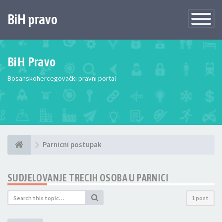
BiH pravo
Toggle
Navigatio
BiH Pravo
Bosanskohercegovački pravni portal
Parnicni postupak
SUDJELOVANJE TRECIH OSOBA U PARNICI
1 post