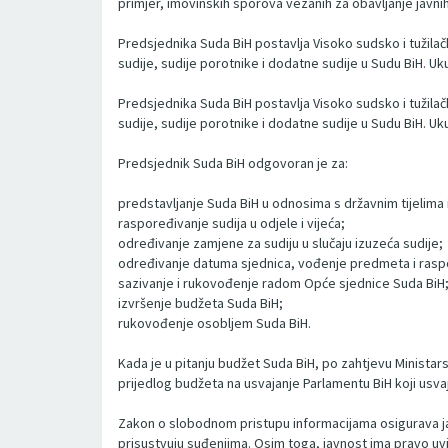
primjer, imovinskih sporova vezanih za obavljanje javni
Predsjednika Suda BiH postavlja Visoko sudsko i tužilač
sudije, sudije porotnike i dodatne sudije u Sudu BiH. Uku
Predsjednika Suda BiH postavlja Visoko sudsko i tužilač
sudije, sudije porotnike i dodatne sudije u Sudu BiH. Uku
Predsjednik Suda BiH odgovoran je za:
predstavljanje Suda BiH u odnosima s državnim tijelima 
raspoređivanje sudija u odjele i vijeća;
određivanje zamjene za sudiju u slučaju izuzeća sudije;
određivanje datuma sjednica, vođenje predmeta i raspo
sazivanje i rukovođenje radom Opće sjednice Suda BiH
izvršenje budžeta Suda BiH;
rukovođenje osobljem Suda BiH.
Kada je u pitanju budžet Suda BiH, po zahtjevu Ministars
prijedlog budžeta na usvajanje Parlamentu BiH koji usva
Zakon o slobodnom pristupu informacijama osigurava jav
prisustvuju suđenjima. Osim toga, javnost ima pravo uvi