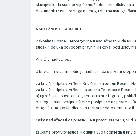
slučajevi kada sudsko vijeće može donijeti odluku da u 
dokumenti iz istih razloga ne mogu dati na uvid građanim
NADLEŽNOSTI SUDA BIH
Zakonima Bosne i Hercegovine u nadležnost Suda BiH je s
sudskih odluka povodom pravnih lijekova, pod uslovima
Krivična nadležnost
U krivičnim stvarima Sud je nadležan da u prvom stepenu
za krivična djela utvrđena Krivičnim zakonom Bosne i 
za krivična djela utvrđena zakonima Federacije Bosne i H
a) ugrožavaju suverenitet, teritorijalni integritet, pol
b) mogu imati ozbiljne i štetne posljedice na privredu B
druge štetne posljedice van teritorije datog entiteta ili 
Osim nadležnosti da presuđuje u prvom stepenu, Sud je
žalbama protiv presuda ili odluka Suda donijetih u kriv