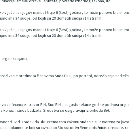
h funkcija između države i entiteta, povrede izbornog zakona, itd.
ko vijeće , a njegov mandat traje 6 (šest) godina , te može ponovo biti ime
pno ima 34 sudije, od kojih su 20 domaćih sudija i 14 stranih.
ko vijeće , a njegov mandat traje 6 (šest) godina , te može ponovo biti ime
pno ima 34 sudije, od kojih su 20 domaćih sudija i 14 stranih.
i organizacijama;
ređivanje predmeta članovima Suda BiH i, po potrebi, određivanje nadležn
;
tva za financije i trezor BiH, Sud BiH u augustu tekuće godine podnosi prije
ja konačni iznos budžeta. Sredstva se osiguravaju iz prihoda BiH.
nosti uvid u rad Suda BiH. Prema tom zakonu suđenja su otvorena za javnost
da u dokumente koji su javni, kao što su: potvrđene optužnice, presude, razl