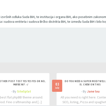
zvršnih odluka Suda BiH, te institucija i organa BiH, ako posebnim zakonom
 i sudova entiteta i sudova Brčko distrikta BiH, te između Suda BiH i bilo 
OTHER POST TEST YES YES YES OR NO,
DO YOU NEED A SUPER MOD? WELL 
03
MAYBE NI? :-/
IS. CHEW ON THIS
July
- By
SiteSplat
- By
Jane lou
best flat phpBB theme around.
All you need is right here. Conte
iod. Fine craftmanship and [...]
SEO, listing, Pizza and spaghetti