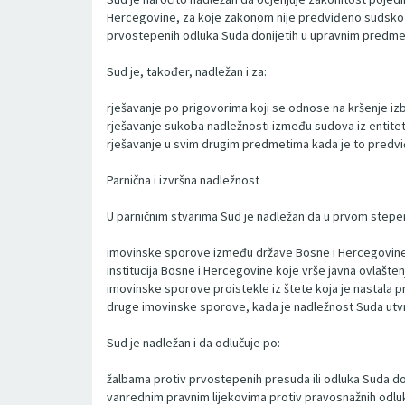
Hercegovine, za koje zakonom nije predviđeno sudsko i
prvostepenih odluka Suda donijetih u upravnim predme
Sud je, također, nadležan i za:
rješavanje po prigovorima koji se odnose na kršenje iz
rješavanje sukoba nadležnosti između sudova iz entiteta
rješavanje u svim drugim predmetima kada je to pred
Parnična i izvršna nadležnost
U parničnim stvarima Sud je nadležan da u prvom stepen
imovinske sporove između države Bosne i Hercegovine i 
institucija Bosne i Hercegovine koje vrše javna ovlašten
imovinske sporove proistekle iz štete koja je nastala pr
druge imovinske sporove, kada je nadležnost Suda ut
Sud je nadležan i da odlučuje po:
žalbama protiv prvostepenih presuda ili odluka Suda d
vanrednim pravnim lijekovima protiv pravosnažnih odl