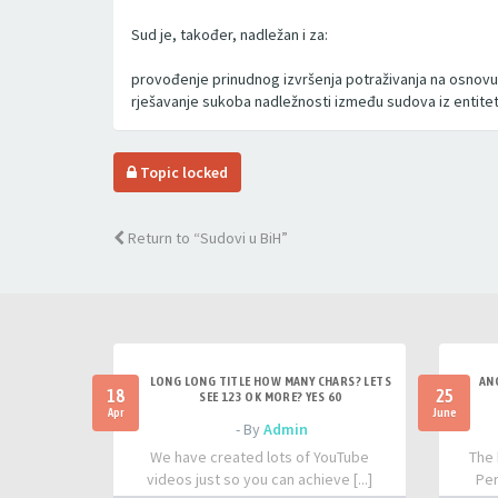
Sud je, također, nadležan i za:
provođenje prinudnog izvršenja potraživanja na osnovu i
rješavanje sukoba nadležnosti između sudova iz entiteta
Topic locked
Return to “Sudovi u BiH”
LONG LONG TITLE HOW MANY CHARS? LETS
AN
18
25
SEE 123 OK MORE? YES 60
Apr
June
- By
Admin
We have created lots of YouTube
The 
videos just so you can achieve [...]
Per