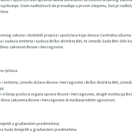
spitivanje. Osim nadležnosti da presuđuje u prvom stepenu, Sud je nadleža
tima.
bornog zakona i dodatnih propisa i uputstava koje donosi Centralna izborna 
 i sudova entiteta i sudova Brčko distrikta BiH, te između Suda BiH i bilo 
viđeno zakonom Bosne i Hercegovine.
u rješava:
entiteta, između države Bosne i Hercegovine i Brčko distrikta BiH, između e
ja;
i vršenju poslova organa uprave Bosne i Hercegovine, drugih institucija Bosne 
vrđena zakonima Bosne i Hercegovine ili međunarodnim ugovorom.
onijetih u građanskim predmetima;
uka Suda donijetih u građanskim predmetima.