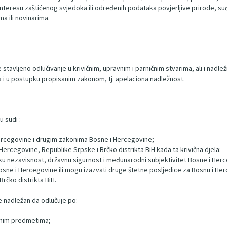
interesu zaštićenog svjedoka ili određenih podataka povjerljive prirode, su
a ili novinarima.
tavljeno odlučivanje u krivičnim, upravnim i parničnim stvarima, ali i nadl
 i u postupku propisanim zakonom, tj. apelaciona nadležnost.
 sudi :
Hercegovine i drugim zakonima Bosne i Hercegovine;
ercegovine, Republike Srpske i Brčko distrikta BiH kada ta krivična djela:
itičku nezavisnost, državnu sigurnost i međunarodni subjektivitet Bosne i Her
osne i Hercegovine ili mogu izazvati druge štetne posljedice za Bosnu i Herc
Brčko distrikta BiH.
 nadležan da odlučuje po:
ičnim predmetima;