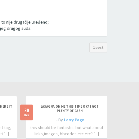
 to nije drugačije uređeno;
kojeg drugog suda.
1 post
HERE IT
LASAGNA ON ME THIS TIME OK? I GOT
30
PLENTY OF CASH
Dec
- By
Larry Page
nt tag,
this should be fantastic. but what about
 [...]
links,images, bbcodes etc etc? [...]