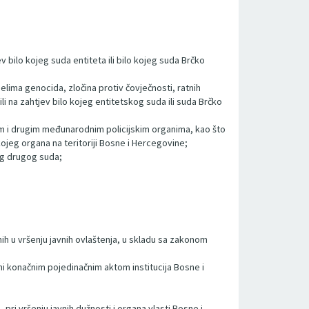
ilo kojeg suda entiteta ili bilo kojeg suda Brčko
elima genocida, zločina protiv čovječnosti, ratnih
li na zahtjev bilo kojeg entitetskog suda ili suda Brčko
lom i drugim međunarodnim policijskim organima, kao što
ojeg organa na teritoriji Bosne i Hercegovine;
eg drugog suda;
nih u vršenju javnih ovlaštenja, u skladu sa zakonom
i konačnim pojedinačnim aktom institucija Bosne i
ri vršenju javnih dužnosti i organa vlasti Bosne i