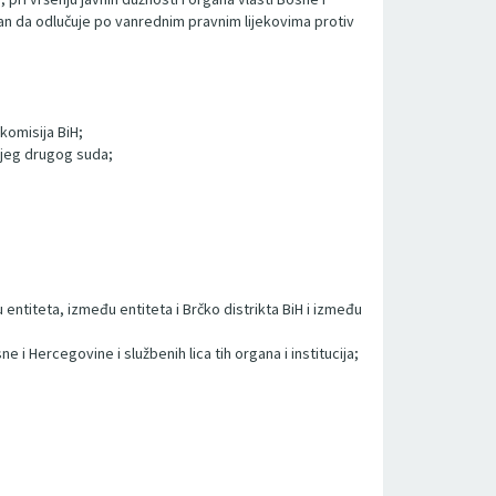
n da odlučuje po vanrednim pravnim lijekovima protiv
komisija BiH;
kojeg drugog suda;
ntiteta, između entiteta i Brčko distrikta BiH i između
i Hercegovine i službenih lica tih organa i institucija;