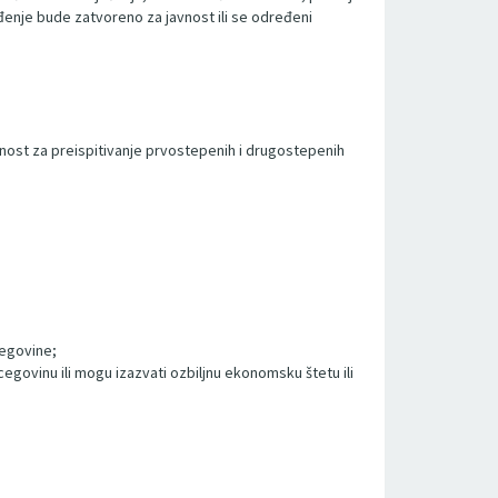
đenje bude zatvoreno za javnost ili se određeni
ežnost za preispitivanje prvostepenih i drugostepenih
cegovine;
egovinu ili mogu izazvati ozbiljnu ekonomsku štetu ili