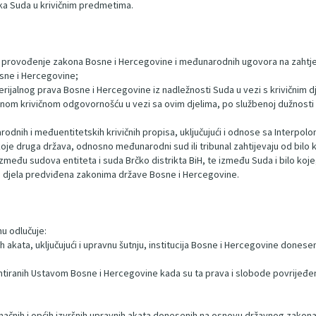
ka Suda u krivičnim predmetima.
provođenje zakona Bosne i Hercegovine i međunarodnih ugovora na zahtjev b
sne i Hercegovine;
rijalnog prava Bosne i Hercegovine iz nadležnosti Suda u vezi s krivičnim dj
ačnom krivičnom odgovornošću u vezi sa ovim djelima, po službenoj dužnosti i
rodnih i međuentitetskih krivičnih propisa, uključujući i odnose sa Interpo
je druga država, odnosno međunarodni sud ili tribunal zahtijevaju od bilo k
zmeđu sudova entiteta i suda Brčko distrikta BiH, te između Suda i bilo koj
na djela predviđena zakonima države Bosne i Hercegovine.
u odlučuje:
 akata, uključujući i upravnu šutnju, institucija Bosne i Hercegovine donese
ntiranih Ustavom Bosne i Hercegovine kada su ta prava i slobode povrijeđen
ačnih i općih izvršnih upravnih akata donesenih na osnovu državnog zakona, p