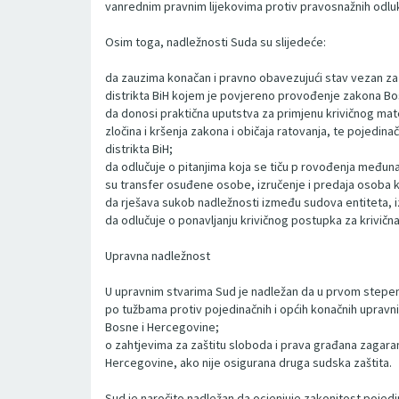
vanrednim pravnim lijekovima protiv pravosnažnih odlu
Osim toga, nadležnosti Suda su slijedeće:
da zauzima konačan i pravno obavezujući stav vezan za 
distrikta BiH kojem je povjereno provođenje zakona Bo
da donosi praktična uputstva za primjenu krivičnog mate
zločina i kršenja zakona i običaja ratovanja, te pojedin
distrikta BiH;
da odlučuje o pitanjima koja se tiču p rovođenja međuna
su transfer osuđene osobe, izručenje i predaja osoba ko
da rješava sukob nadležnosti između sudova entiteta, i
da odlučuje o ponavljanju krivičnog postupka za krivič
Upravna nadležnost
U upravnim stvarima Sud je nadležan da u prvom stepen
po tužbama protiv pojedinačnih i općih konačnih upravnih
Bosne i Hercegovine;
o zahtjevima za zaštitu sloboda i prava građana zagara
Hercegovine, ako nije osigurana druga sudska zaštita.
Sud je naročito nadležan da ocjenjuje zakonitost pojedin