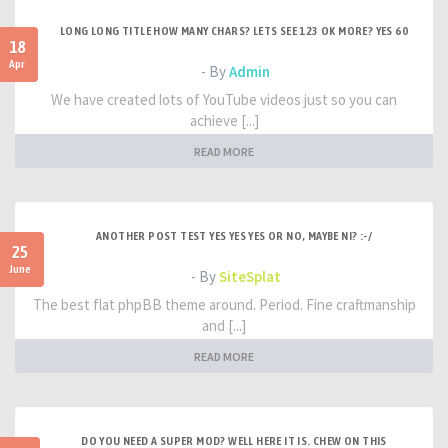
LONG LONG TITLE HOW MANY CHARS? LETS SEE 123 OK MORE? YES 60
18
Apr
- By
Admin
We have created lots of YouTube videos just so you can
achieve [...]
READ MORE
ANOTHER POST TEST YES YES YES OR NO, MAYBE NI? :-/
25
June
- By
SiteSplat
The best flat phpBB theme around. Period. Fine craftmanship
and [...]
READ MORE
DO YOU NEED A SUPER MOD? WELL HERE IT IS. CHEW ON THIS