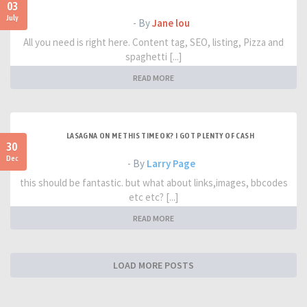
03
July
- By
Jane lou
All you need is right here. Content tag, SEO, listing, Pizza and
spaghetti [...]
READ MORE
LASAGNA ON ME THIS TIME OK? I GOT PLENTY OF CASH
30
Dec
- By
Larry Page
this should be fantastic. but what about links,images, bbcodes
etc etc? [...]
READ MORE
LOAD MORE POSTS