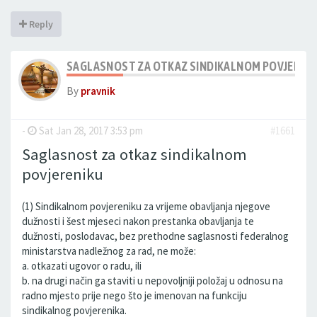
Reply
SAGLASNOST ZA OTKAZ SINDIKALNOM POVJEREN
By
pravnik
-
Sat Jan 28, 2017 3:53 pm
#1661
Saglasnost za otkaz sindikalnom
povjereniku
(1) Sindikalnom povjereniku za vrijeme obavljanja njegove
dužnosti i šest mjeseci nakon prestanka obavljanja te
dužnosti, poslodavac, bez prethodne saglasnosti federalnog
ministarstva nadležnog za rad, ne može:
a. otkazati ugovor o radu, ili
b. na drugi način ga staviti u nepovoljniji položaj u odnosu na
radno mjesto prije nego što je imenovan na funkciju
sindikalnog povjerenika.