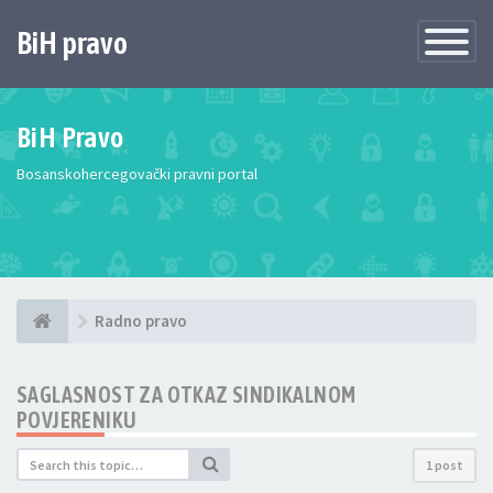
BiH pravo
Toggle
Navigatio
BiH Pravo
Bosanskohercegovački pravni portal
Radno pravo
SAGLASNOST ZA OTKAZ SINDIKALNOM
POVJERENIKU
1 post