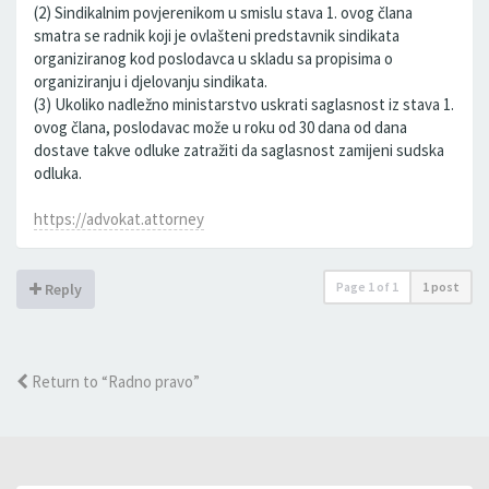
(2) Sindikalnim povjerenikom u smislu stava 1. ovog člana
smatra se radnik koji je ovlašteni predstavnik sindikata
organiziranog kod poslodavca u skladu sa propisima o
organiziranju i djelovanju sindikata.
(3) Ukoliko nadležno ministarstvo uskrati saglasnost iz stava 1.
ovog člana, poslodavac može u roku od 30 dana od dana
dostave takve odluke zatražiti da saglasnost zamijeni sudska
odluka.
https://advokat.attorney
Page
1
of
1
1 post
Reply
Return to “Radno pravo”